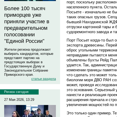
порт, поскольку расположе
населенного пункта. Остал
Более 100 тысяч
Посьете - изначально не б
приморцев уже
таких опасных грузов. Сего
приняли участие в
бывшей Находкинской ЖДФ,
отгрузки картонной тары и 
предварительном
судоремонтного завода и та
голосовании
Порт Посьет когда-то был
"Единой России"
экспорта древесины. Перей
Жители региона продолжают
оброс угольными террикона
выбирать кандидатов, которые
неправдами пытаются менят
представят партию на
объявлены бухты Рейд Палл
предстоящих выборах в
удается. Так, администраци
Государственную Думу и
изменении границы памятни
Законодательное Собрание
что сделать это может толь
Приморского края.
статьи раздела
биологии моря ДВО РАН соз
может, проведя исследовани
это основания. Серьезный
Регион сегодня
нанести и реализация прое
расширения причала и стро
27 Мая 2026, 13:29
увеличения мощностей по п
Это только один пример. Те