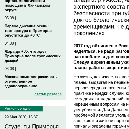
офтальмологической
экспертного совета 
помощью в Ханкайском
округе
безопасности при гу
05.08 |
доктор биологически
временщиками, не 
Первое дыхание осени:
температура в Приморье
поколениях
опустится до +8 °C
04.08 |
2017 год объявлен в Рос
надеяться, не ради разгов
Жара до +35: что ждет
Приморье после тропических
нас проблем, а для конк
дождей
Следуя директивным ука
планы работы, акцентиров
03.08 |
Но жизнь, как известно, вс
Москва помогает развивать
отечественное
планы, выдвигая на первые
здравоохранение
первоочередного решения. Х
практике нередки случаи, 
статьи раздела
ее задвигают на дальний пл
нерешенным вопросам на но
Регион сегодня
усугубляется. Для Дальнего
проблемой является угольн
29 Мая 2026, 16:37
задыхаются жители портовы
Студенты Приморья
причалы завалены горами у