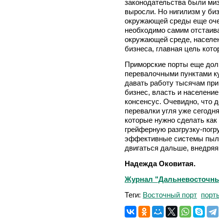
законодательства были миз
выросли. Но нигилизм у би
окружающей среды еще оче
необходимо самим отстаива
окружающей среде, населе
бизнеса, главная цель кото
Приморские порты еще долг
перевалочными пунктами куз
давать работу тысячам при
бизнес, власть и населени
консенсус. Очевидно, что 
перевалки угля уже сегодня
которые нужно сделать как 
грейферную разгрузку-погру
эффективные системы пыл
двигаться дальше, внедряя
Надежда Оковитая.
Журнал "Дальневосточный 
Теги:
Восточный порт
порт