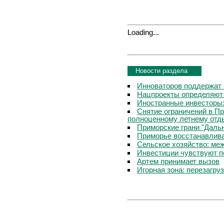
Loading...
Новости раздела
Инноваторов поддержат 
Нацпроекты определяют
Иностранные инвесторы:
Снятие ограничений в П
полноценному летнему отд
Приморские грани "Дальн
Приморье восстанавлива
Сельское хозяйство: ме
Инвестиции чувствуют п
Артем принимает вызов
Игорная зона: перезагру