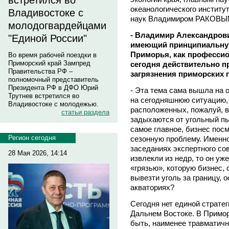
встретился во
океанологического институ
Владивостоке с
наук Владимиром РАКОВЫ
молодогвардейцами
- Владимир Александрови
"Единой России"
имеющий принципиальную
Приморья, как профессион
Во время рабочей поездки в
Приморский край Зампред
сегодня действительно п
Правительства РФ –
загрязнения приморских
полномочный представитель
Президента РФ в ДФО Юрий
- Эта тема сама вышла на 
Трутнев встретился во
на сегодняшнюю ситуацию, 
Владивостоке с молодежью.
расположенных, пожалуй, 
статьи раздела
задыхаются от угольный пыл
самое главное, бизнес посм
Регион сегодня
сезонную проблему. Именно
заседаниях экспертного сов
28 Мая 2026, 14:14
извлекли из недр, то он уже
«грязью», которую бизнес, 
вывезти уголь за границу, 
акваториях?
Сегодня нет единой стратег
Дальнем Востоке. В Примо
быть, наименее травматич