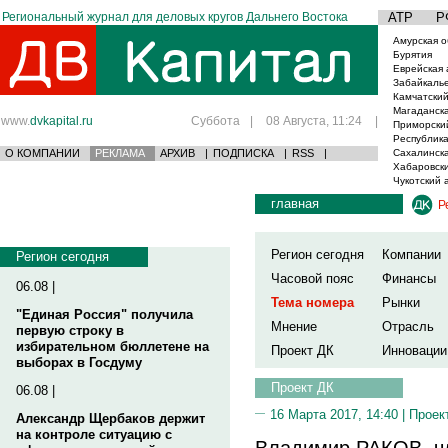
Региональный журнал для деловых кругов Дальнего Востока
АТР
Р
Амурская о
Бурятия
Еврейская 
Забайкаль
Камчатский
Магаданска
www.
dvkapital.ru
Суббота
|
08 Августа, 11:24
|
Приморски
Республика
О КОМПАНИИ
РЕКЛАМА
АРХИВ
|
ПОДПИСКА
|
RSS
|
Сахалинска
Хабаровски
Чукотский 
главная
Р
Регион сегодня
Компании
Регион сегодня
Часовой пояс
Финансы
06.08 |
Тема номера
Рынки
"Единая Россия" получила
Мнение
Отрасль
первую строку в
избирательном бюллетене на
Проект ДК
Инновации
выборах в Госдуму
Проект ДК
06.08 |
16 Марта 2017, 14:40 |
Проек
Александр Щербаков держит
на контроле ситуацию с
Владимир РАКОВ, ч