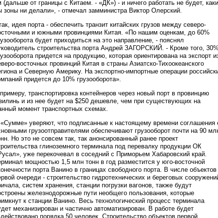
м (дальше от границы с Китаем. - «ДК») - и ничего работать не будет, как
ы зоны ни делали», - отмечал замминистра Виктор Олерский.
так, идея порта - обеспечить транзит китайских грузов между северо-
осточными и южными провинциями Китая. «По нашим оценкам, до 60%
рузооборота будет приходиться на это направление, - пояснял
уководитель строительства порта Андрей ЗАГОРСКИЙ. - Кроме того, 30
рузооборота придется на продукцию, которая ориентирована на экспорт и
еверо-восточных провинций Китая в страны Азиатско-Тихоокеанского
егиона и Северную Америку. На экспортно-импортные операции российск
омпаний придется до 10% грузооборота».
 примеру, транспортировка контейнеров через новый порт в провинцию
зилинь и из нее будет на $250 дешевле, чем при существующих на
анный момент транспортных схемах.
 «Сумме» уверяют, что подписанные к настоящему времени соглашения 
сновными грузоотправителями обеспечивают грузооборот почти на 90 мл
онн. Но это не совсем так, так анонсированный ранее проект
троительства глиноземного терминала под перевалку продукции ОК
Русал», уже перекочевал в соседний с Приморьем Хабаровский край.
ерминал мощностью 1,5 млн тонн в год разместится у юго-восточной
конечности порта Ванино в границах свободного порта. В числе объектов
ервой очереди - строительство гидротехнических и береговых сооружени
ричала, систем хранения, станции погрузки вагонов, также будут
остроены железнодорожные пути необщего пользования, которые
римкнут к станции Ванино. Весь технологический процесс терминала
удет механизирован и частично автоматизирован. В работе будет
адействовано порядка 50 человек. Строительство объектов первой