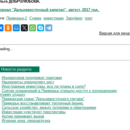
льга ДОБРОЛЮБОВА.
урнал "Дальневосточный капитал", август, 2017 год.
еги:
Приморье-2
Сумма
инвестиции
Зарубино
порт
Версия для печа
ading...
Новости раздела
Инноваторов поддержат грантами
Нацпроекты определяют рост
Иностранные инвесторы: все ли планы в силе?
Снятие ограничений в Приморье открыло доступ к полноценному
етнему отдыху
Приморские грани "Дальневосточного гектара"
Приморье восстанавливает тепличный бизнес
Сельское хозяйство: между потерями и обретениями
Инвестиции чувствуют перспективы
Артем принимает вызов
Игорная зона: перезагрузка