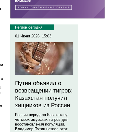
о
й
Регион сегодня
01 Июня 2026, 15:03
ва
то
Путин объявил о
U
возвращении тигров:
ет
Казахстан получил
хищников из России
ся
Россия передала Казахстану
четырех амурских тигров для
восстановления популяции.
Владимир Путин назвал этот