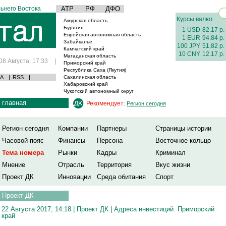
ьнего Востока
АТР
РФ
ДФО
Курсы валют
Амурская область
Бурятия
1 USD
82.17 р.
Еврейская автономная область
1 EUR
94.84 р.
Забайкалье
100 JPY
51.82 р.
Камчатский край
10 CNY
12.17 р.
Магаданская область
08 Августа, 17:33
|
Приморский край
Республика Саха (Якутия)
А
|
RSS
|
Сахалинская область
Хабаровский край
Чукотский автономный округ
главная
Рекомендует:
Регион сегодня
Регион сегодня
Компании
Партнеры
Страницы истории
Часовой пояс
Финансы
Персона
Восточное кольцо
Тема номера
Рынки
Кадры
Криминал
Мнение
Отрасль
Территория
Вкус жизни
Проект ДК
Инновации
Среда обитания
Спорт
Проект ДК
22 Августа 2017, 14:18 |
Проект ДК
|
Адреса инвестиций. Приморский
край