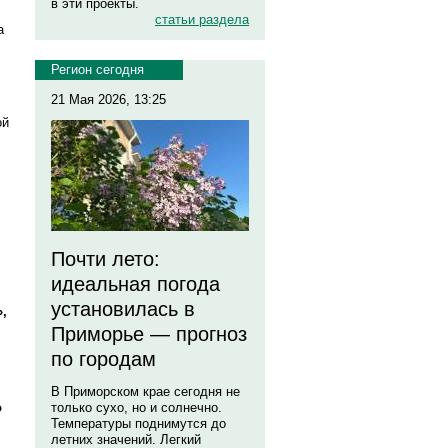
в эти проекты.
статьи раздела
а
Регион сегодня
21 Мая 2026, 13:25
ой
Почти лето:
идеальная погода
установилась в
,
Приморье — прогноз
по городам
В Приморском крае сегодня не
о
только сухо, но и солнечно.
Температуры поднимутся до
летних значений. Легкий