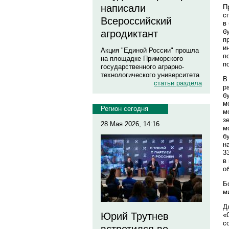
написали
П
с
Всероссийский
в
б
агродиктант
п
и
Акция "Единой России" прошла
п
на площадке Приморского
п
государственного аграрно-
технологического университета
В
статьи раздела
р
б
м
Регион сегодня
м
з
28 Мая 2026, 14:16
м
б
н
3
в
о
Б
м
Д
Юрий Трутнев
«
с