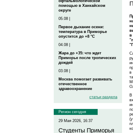
офтальмологической
П
помощью в Ханкайском
округе
П
05.08 |
н
н
Первое дыхание осени:
в
температура в Приморье
в
опустится до +8 °C
"
"
04.08 |
Жара до +35: что ждет
С
Приморье после тропических
р
дождей
и
п
03.08 |
в
т
Москва помогает развивать
М
отечественное
О
здравоохранение
В
статьи раздела
в
и
п
Регион сегодня
р
(
29 Мая 2026, 16:37
п
к
Студенты Приморья