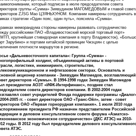
заимопонимании, который подписан в июле председателем совета
иректоров группы «Сумма» Зиявудином МАГОМЕДОВЫМ и главой совет
иректоров ZJSG Мао ЦЗЯНЬХУНОМ. Компании намерены сотрудничать в
амках стратегии «Один пояс, один путь», поясняла «Сумма».
 рамках меморандума стороны намерены развивать сотрудничество
ежду российскими ПАО «Владивостокский морской торговый порт»
ВМТП, крупнейшая стивидорная компания в порту Владивосток), «Больш
орт Зарубино» и портами китайской провинции Чжэцзян с целью
величения плотности маршрутов в регионе.
осье «Дальневосточного капитала»: Группа «Сумма» -
ногопрофильный холдинг, объединяющий активы в портовой
трасли, логистике, инжиниринге, строительстве,
елекоммуникационном и нефтегазовом секторах. Основатель и
сновной акционер компании - Зиявудин Магомедов, возглавляющий
овет директоров «Суммы». В 1994-1998 годах Зиявудин Магомедов
ыл президентом АОЗТ «ИФК-Интерфинанс», позднее стал
редседателем совета директоров компании. В 2002-2004 годах
озглавлял совет учредителей Фонда поддержки программы «Диалог»
 2004-2005 гг. - совет директоров ОАО «Транс-Ойл», затем - совет
иректоров ОАО «Первая горнорудная компания». 1 июля 2010 года
аспоряжением президента РФ назначен представителем Российской
едерации в деловом консультативном совете форума «Азиатско-
ихоокеанское экономическое сотрудничество» (ДКС АТЭС) на 2010-
012 годы. В 2012 году был председателем делового консультативног
овета АТЭС.