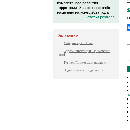
О
комплексного развития
территории. Завершение работ
Ж
намечено на конец 2027 года.
статьи раздела
Т
Актуально
Хабаровску - 160 лет
Lo
Адреса инвестиций. Приморский
край
Туризм: Приморский маршрут
Недвижимость Владивостока
л