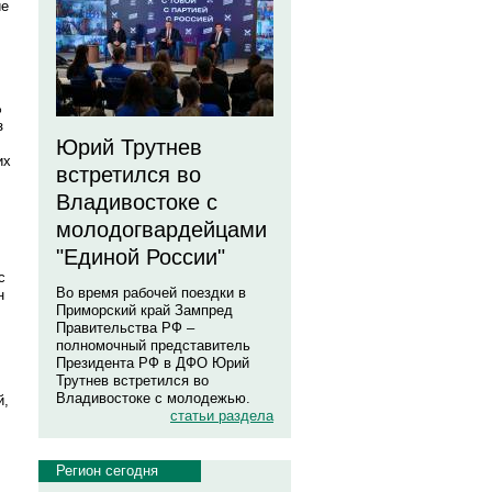
ие
%
з
Юрий Трутнев
их
встретился во
Владивостоке с
молодогвардейцами
"Единой России"
с
Во время рабочей поездки в
н
Приморский край Зампред
Правительства РФ –
полномочный представитель
Президента РФ в ДФО Юрий
Трутнев встретился во
Владивостоке с молодежью.
й,
статьи раздела
Регион сегодня