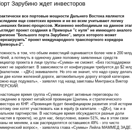
орт Зарубино ждет инвесторов
рактически все портовые мощности Дальнего Востока являются
аследием еще советских времен и не во всем учитывают логику
ынешних бизнес-процессов. Жизненно необходимым на данном эта
ыглядит проект создания в Приморье "с нуля" не имеющего аналого
 регионе "Большого порта Зарубино", запуск которого может
перезагрузить" проект международного транспортного коридора
Приморье-2".
ложность в том, что объем инвестиций оценивается более чем в 200 млр
ублей, а потянуть в одиночку даже половину заявленных средств
нициатор проекта в лице группы «Сумма» не сможет. «Без господдержки
роект не заработает. В зависимости от конфигурации требуется до $2 мл
 (валютном. - «ДК») эквиваленте. Но это не значит, что надо сразу делат
ам две колеи железной дороги, автомобильную дорогу второй категории.
ожно еще подумать», - заявлял год назад замглавы Минтранса Виктор
ЛЕРСКИЙ.
 настоящее время группа «Сумма» ведет активные переговоры по
хождению в проект китайской провинции Цзилинь и стратегического
нвестора из КНР. «Провинция будет бенефициаром развития этой истории
оэтому они хотят участвовать как в equity (в капитале. - «ДК»), так и в
еальном партнерстве. В настоящее время обсуждаются разные доли
участия в проекте), но для нас, безусловно, важен 51%, мы в этом свои
ланы не меняем, а как распределятся оставшиеся 49% - это чисто
оммерческий вопрос», - заявляла глава «Суммы» Лейла МАММЕД ЗАДЕ.