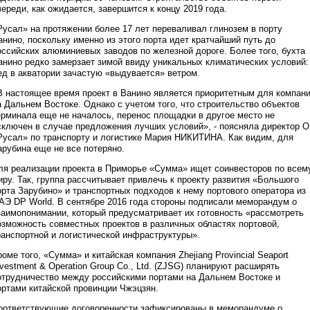
череди, как ожидается, завершится к концу 2019 года.
Русал» на протяжении более 17 лет переваливал глинозем в порту
анино, поскольку именно из этого порта идет кратчайший путь до
оссийских алюминиевых заводов по железной дороге. Более того, бухта
анино редко замерзает зимой ввиду уникальных климатических условий:
ед в акватории зачастую «выдувается» ветром.
В настоящее время проект в Ванино является приоритетным для компан
а Дальнем Востоке. Однако с учетом того, что строительство объектов
ерминала еще не началось, перенос площадки в другое место не
сключен в случае предложения лучших условий», - поясняла директор 
Русал» по транспорту и логистике Мария НИКИТИНА. Как видим, для
арубина еще не все потеряно.
ля реализации проекта в Приморье «Сумма» ищет соинвесторов по всем
иру. Так, группа рассчитывает привлечь к проекту развития «Большого
орта Зарубино» и транспортных подходов к нему портового оператора из
АЭ DP World. В сентябре 2016 года стороны подписали меморандум о
заимопонимании, который предусматривает их готовность «рассмотреть
озможность совместных проектов в различных областях портовой,
ранспортной и логистической инфраструктуры».
роме того, «Сумма» и китайская компания Zhejiang Provincial Seaport
nvestment & Operation Group Co., Ltd. (ZJSG) планируют расширять
отрудничество между российскими портами на Дальнем Востоке и
ортами китайской провинции Чжэцзян.
оответствующие договоренности зафиксированы в меморандуме о