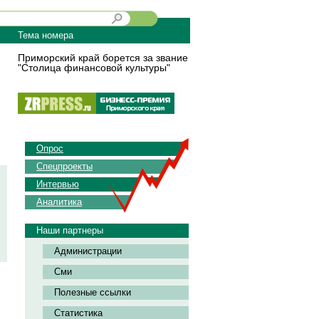
Тема номера
Приморский край борется за звание
"Столица финансовой культуры"
Опрос
Спецпроекты
Интервью
Аналитика
Наши партнеры
Администрации
Сми
Полезные ссылки
Статистика