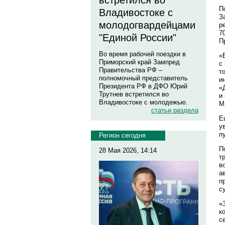
встретился во
П
Владивостоке с
З
молодогвардейцами
р
7
"Единой России"
П
Во время рабочей поездки в
«
Приморский край Зампред
с
Правительства РФ –
т
полномочный представитель
и
Президента РФ в ДФО Юрий
«
Трутнев встретился во
и
Владивостоке с молодежью.
М
статьи раздела
Е
у
п
Регион сегодня
П
28 Мая 2026, 14:14
т
в
а
п
с
«
к
с