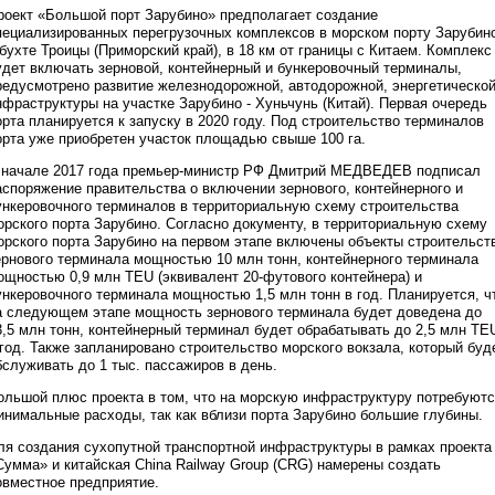
роект «Большой порт Зарубино» предполагает создание
пециализированных перегрузочных комплексов в морском порту Зарубин
 бухте Троицы (Приморский край), в 18 км от границы с Китаем. Комплекс
удет включать зерновой, контейнерный и бункеровочный терминалы,
редусмотрено развитие железнодорожной, автодорожной, энергетическо
нфраструктуры на участке Зарубино - Хуньчунь (Китай). Первая очередь
орта планируется к запуску в 2020 году. Под строительство терминалов
орта уже приобретен участок площадью свыше 100 га.
 начале 2017 года премьер-министр РФ Дмитрий МЕДВЕДЕВ подписал
аспоряжение правительства о включении зернового, контейнерного и
ункеровочного терминалов в территориальную схему строительства
орского порта Зарубино. Согласно документу, в территориальную схему
орского порта Зарубино на первом этапе включены объекты строительст
ернового терминала мощностью 10 млн тонн, контейнерного терминала
ощностью 0,9 млн TEU (эквивалент 20-футового контейнера) и
ункеровочного терминала мощностью 1,5 млн тонн в год. Планируется, ч
а следующем этапе мощность зернового терминала будет доведена до
3,5 млн тонн, контейнерный терминал будет обрабатывать до 2,5 млн TE
 год. Также запланировано строительство морского вокзала, который буд
бслуживать до 1 тыс. пассажиров в день.
ольшой плюс проекта в том, что на морскую инфраструктуру потребуют
инимальные расходы, так как вблизи порта Зарубино большие глубины.
ля создания сухопутной транспортной инфраструктуры в рамках проекта
Сумма» и китайская China Railway Group (CRG) намерены создать
овместное предприятие.