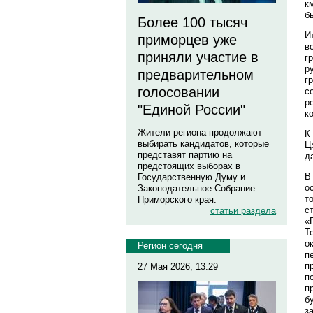
к
б
Более 100 тысяч
И
приморцев уже
в
приняли участие в
г
р
предварительном
г
голосовании
с
р
"Единой России"
к
Жители региона продолжают
К
выбирать кандидатов, которые
Ц
представят партию на
д
предстоящих выборах в
В
Государственную Думу и
о
Законодательное Собрание
т
Приморского края.
с
статьи раздела
«
Т
о
Регион сегодня
п
п
27 Мая 2026, 13:29
п
п
б
з