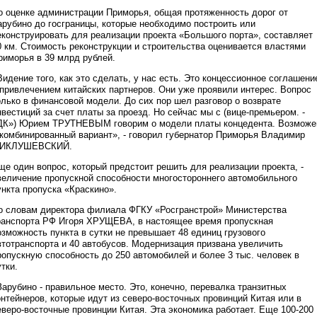
о оценке администрации Приморья, общая протяженность дорог от
арубино до госграницы, которые необходимо построить или
еконструировать для реализации проекта «Большого порта», составляет
0 км. Стоимость реконструкции и строительства оценивается властями
риморья в 39 млрд рублей.
Видение того, как это сделать, у нас есть. Это концессионное соглашени
 привлечением китайских партнеров. Они уже проявили интерес. Вопрос
олько в финансовой модели. До сих пор шел разговор о возврате
нвестиций за счет платы за проезд. Но сейчас мы с (вице-премьером. -
ДК») Юрием ТРУТНЕВЫМ говорим о модели платы концедента. Возможе
 комбинированный вариант», - говорил губернатор Приморья Владимир
ИКЛУШЕВСКИЙ.
ще один вопрос, который предстоит решить для реализации проекта, -
величение пропускной способности многостороннего автомобильного
ункта пропуска «Краскино».
о словам директора филиала ФГКУ «Росгранстрой» Министерства
ранспорта РФ Игоря ХРУЩЕВА, в настоящее время пропускная
озможность пункта в сутки не превышает 48 единиц грузового
втотранспорта и 40 автобусов. Модернизация призвана увеличить
ропускную способность до 250 автомобилей и более 3 тыс. человек в
утки.
Зарубино - правильное место. Это, конечно, перевалка транзитных
онтейнеров, которые идут из северо-восточных провинций Китая или в
еверо-восточные провинции Китая. Эта экономика работает. Еще 100-200