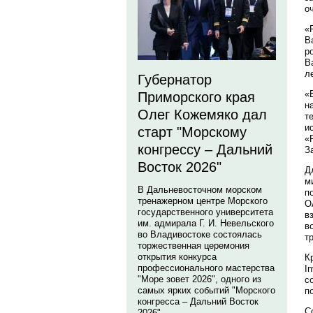
о
«
В
р
В
л
Губернатор
«
Приморского края
н
Олег Кожемяко дал
т
и
старт "Морскому
«
конгрессу – Дальний
З
Восток 2026"
Д
м
В Дальневосточном морском
п
тренажерном центре Морского
О
государственного университета
в
им. адмирала Г. И. Невельского
в
во Владивостоке состоялась
т
торжественная церемония
открытия конкурса
К
профессионального мастерства
I
"Море зовет 2026", одного из
с
самых ярких событий "Морского
п
конгресса – Дальний Восток
С
2026".