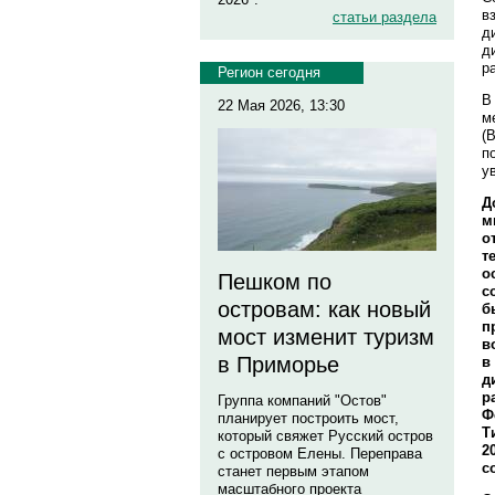
в
статьи раздела
д
д
р
Регион сегодня
В
22 Мая 2026, 13:30
м
(
п
у
Д
м
о
т
о
Пешком по
с
островам: как новый
б
п
мост изменит туризм
в
в Приморье
в
д
р
Группа компаний "Остов"
Ф
планирует построить мост,
Т
который свяжет Русский остров
2
с островом Елены. Переправа
с
станет первым этапом
масштабного проекта