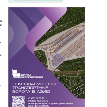
пе
в
д
рд
ь
,