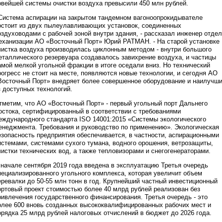
овейшей системы очистки воздуха превысили 450 млн рублей.
 Система аспирации на закрытом тандемном вагоноопрокидывателе
остоит из двух пылеулавливающих установок, соединенных
оздуховодами с рабочей зоной внутри здания, - рассказал инженер отде
еханизации АО «Восточный Порт» Юрий РАТМАН. - На старой установке
чистка воздуха производилась циклонным методом - внутри большого
еталлического резервуара создавалось завихрение воздуха, и частицы
амой мелкой угольной фракции в итоге оседали вниз. Но технический
рогресс не стоит на месте, появляются новые технологии, и сегодня АО
Восточный Порт» внедряет более совершенное оборудование и наилучш
з доступных технологий.
тметим, что АО «Восточный Порт» - первый угольный порт Дальнего
остока, сертифицированный в соответствии с требованиями
еждународного стандарта ISO 14001:2015 «Системы экологического
енеджмента. Требования и руководство по применению». Экологическая
езопасность предприятия обеспечивается, в частности, аспирационными
истемами, системами сухого тумана, водного орошения, ветрозащиты,
чистки технических вод, а также тепловизорами и снегогенераторами.
 начале сентября 2019 года введена в эксплуатацию Третья очередь
пециализированного угольного комплекса, которая увеличит объем
еревалки до 50-55 млн тонн в год. Крупнейший частный инвестиционный
ортовый проект стоимостью более 40 млрд рублей реализован без
ривлечения государственного финансирования. Третья очередь - это
олее 600 вновь созданных высококвалифицированных рабочих мест и
орядка 25 млрд рублей налоговых отчислений в бюджет до 2026 года.