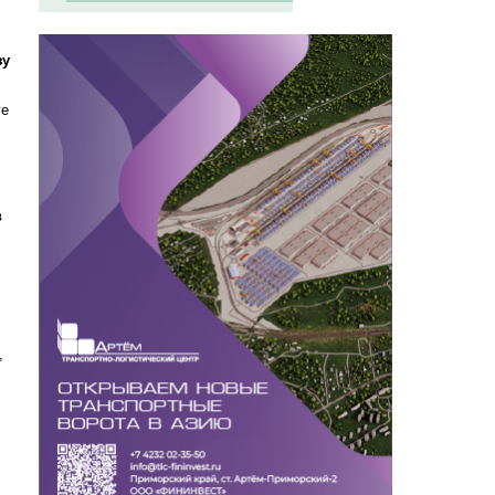
зу
ге
в
,