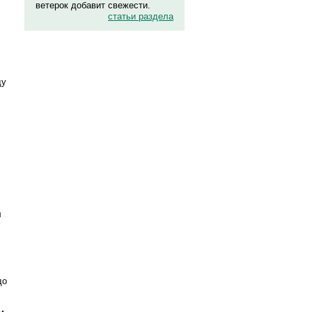
ветерок добавит свежести.
статьи раздела
ду
л
до