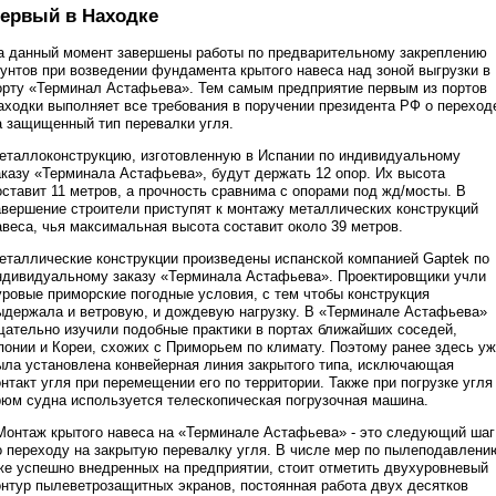
ервый в Находке
а данный момент завершены работы по предварительному закреплению
рунтов при возведении фундамента крытого навеса над зоной выгрузки в
орту «Терминал Астафьева». Тем самым предприятие первым из портов
аходки выполняет все требования в поручении президента РФ о переход
а защищенный тип перевалки угля.
еталлоконструкцию, изготовленную в Испании по индивидуальному
аказу «Терминала Астафьева», будут держать 12 опор. Их высота
оставит 11 метров, а прочность сравнима с опорами под жд/мосты. В
авершение строители приступят к монтажу металлических конструкций
авеса, чья максимальная высота составит около 39 метров.
еталлические конструкции произведены испанской компанией Gaptek по
ндивидуальному заказу «Терминала Астафьева». Проектировщики учли
уровые приморские погодные условия, с тем чтобы конструкция
ыдержала и ветровую, и дождевую нагрузку. В «Терминале Астафьева»
щательно изучили подобные практики в портах ближайших соседей,
понии и Кореи, схожих с Приморьем по климату. Поэтому ранее здесь у
ыла установлена конвейерная линия закрытого типа, исключающая
онтакт угля при перемещении его по территории. Также при погрузке угля
рюм судна используется телескопическая погрузочная машина.
Монтаж крытого навеса на «Терминале Астафьева» - это следующий шаг
о переходу на закрытую перевалку угля. В числе мер по пылеподавлени
же успешно внедренных на предприятии, стоит отметить двухуровневый
онтур пылеветрозащитных экранов, постоянная работа двух десятков