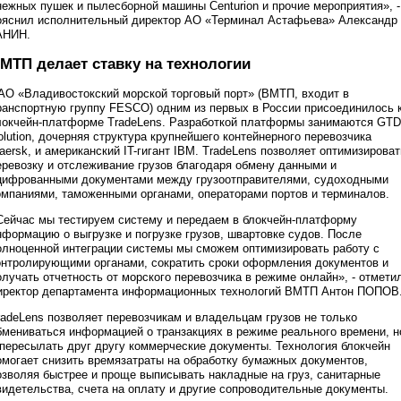
нежных пушек и пылесборной машины Centurion и прочие мероприятия», -
ояснил исполнительный директор АО «Терминал Астафьева» Александр
АНИН.
МТП делает ставку на технологии
АО «Владивостокский морской торговый порт» (ВМТП, входит в
ранспортную группу FESCO) одним из первых в России присоединилось 
локчейн-платформе TradeLens. Разработкой платформы занимаются GTD
olution, дочерняя структура крупнейшего контейнерного перевозчика
aersk, и американский IT-гигант IBM. TradeLens позволяет оптимизироват
еревозку и отслеживание грузов благодаря обмену данными и
цифрованными документами между грузоотправителями, судоходными
омпаниями, таможенными органами, операторами портов и терминалов.
Сейчас мы тестируем систему и передаем в блокчейн-платформу
нформацию о выгрузке и погрузке грузов, швартовке судов. После
олноценной интеграции системы мы сможем оптимизировать работу с
онтролирующими органами, сократить сроки оформления документов и
олучать отчетность от морского перевозчика в режиме онлайн», - отмети
иректор департамента информационных технологий ВМТП Антон ПОПОВ
radeLens позволяет перевозчикам и владельцам грузов не только
бмениваться информацией о транзакциях в режиме реального времени, н
 пересылать друг другу коммерческие документы. Технология блокчейн
омогает снизить времязатраты на обработку бумажных документов,
озволяя быстрее и проще выписывать накладные на груз, санитарные
видетельства, счета на оплату и другие сопроводительные документы.