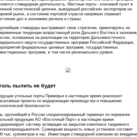
вляется стивидорная деятельность. Местные порты - ключевой пункт в
линной логистической цепочке, выводящей российских экспортеров на
ировой рынок, а состояние портовой отрасли напрямую отражает
остояние дел в экономике региона и страны.
рупнейшие стивидоры выстраивают свою стратегию, ориентируясь на
овременные тенденции возрастающей роли Дальнего Востока в экономик
оссии, основанные на реализации на территории Дальневосточного
едерального округа государственных программ Российской Федерации,
ероприятий федеральных целевых программ, государственных
нвестиционных программ, в том числе регионального уровня.
голь пылить не будет
едущие угольные порты Приморья в настоящее время реализуют
асштабные проекты по модернизации производства и повышению
кологической безопасности.
ак, крупнейший в России специализированный терминал по перевалке
гольной продукции АО «Восточный Порт» в настоящее время
одернизирует систему аспирации на закрытом комплексе тандемного
агоноопрокидывателя. Суммарная мощность новых установок составит
00 тыс. кубометров в час. Инвестиции стивидорной компании во внедрен