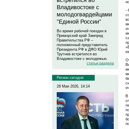
встретился во
н
Владивостоке с
-
молодогвардейцами
с
в
"Единой России"
м
о
Во время рабочей поездки в
м
Приморский край Зампред
с
Правительства РФ –
п
полномочный представитель
«
Президента РФ в ДФО Юрий
и
Трутнев встретился во
Владивостоке с молодежью.
О
статьи раздела
В
м
м
Регион сегодня
б
с
28 Мая 2026, 14:14
о
В
с
п
п
п
б
п