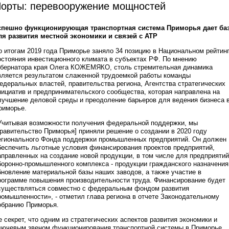
орты: перевооружение мощностей
спешно функционирующая транспортная система Приморья дает ба
ля развития местной экономики и связей с АТР
о итогам 2019 года Приморье заняло 34 позицию в Национальном рейтин
остояния инвестиционного климата в субъектах РФ. По мнению
убернатора края Олега КОЖЕМЯКО, столь стремительная динамика
вляется результатом слаженной трудоемкой работы команды
едеральных властей, правительства региона, Агентства стратегических
нициатив и предпринимательского сообщества, которая направлена на
лучшение деловой среды и преодоление барьеров для ведения бизнеса 
риморье.
Учитывая возможности получения федеральной поддержки, мы
правительство Приморья] приняли решение о создании в 2020 году
егионального Фонда поддержки промышленных предприятий. Он должен
беспечить льготные условия финансирования проектов предприятий,
аправленных на создание новой продукции, в том числе для предприятий
боронно-промышленного комплекса - продукции гражданского назначения
бновление материальной базы наших заводов, а также участие в
рограмме повышения производительности труда. Финансирование будет
существляться совместно с федеральным фондом развития
ромышленности», - отметил глава региона в отчете Законодательному
обранию Приморья.
е секрет, что одним из стратегических аспектов развития экономики и
лючевым звеном функционирования транспортной системы в Приморье