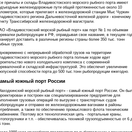
се причалы и склады Владивостокского морского рыбного порта имеют
одъездные железнодорожные пути общей протяженностью около 10
илометров, которые прилегают к железнодорожной станции Мыс Чуркин
ладивостокского региона Дальневосточной железной дороги - конечному
ункту Транссибирской железнодорожной магистрали.
АО «Владивостокский морской рыбный порт» как порт № 1 по объемам
еревалки рыбопродукции в РФ, оправдывая свое название, в текущем го
ланирует доставить в различные регионы страны более 350 тыс. тонн
ыбных грузов.
дновременно с непрерывной обработкой грузов на территории
ладивостокского морского рыбного порта полным ходом идет
троительство нового холодильного комплекса с современной
еревалочной и складской инфраструктурой. Это обеспечит увеличение
ропускной способности порта до 500 тыс.тонн рыбопродукции ежегодно.
амый южный порт России
Находкинский морской рыбный порт» - самый южный порт России. Он бы
проектирован и построен как специализированное предприятие для
ыполнения грузовых операций по выгрузке с транспортных судов
ыбопродукции и отправке ее железнодорожными вагонами в районы
отребления, а также по обеспечению промыслового флота техническим
набжением. Поэтому вся технологическая цепь - портальные краны,
втопогрузчики и т.п. - обеспечивалась техникой грузоподъемностью от 6 
6 тонн.