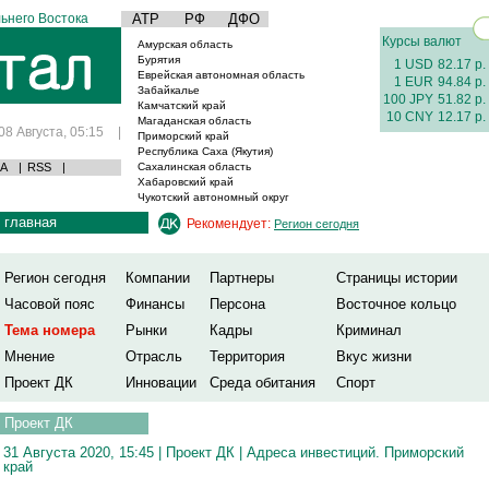
ьнего Востока
АТР
РФ
ДФО
Курсы валют
Амурская область
Бурятия
1 USD
82.17 р.
Еврейская автономная область
1 EUR
94.84 р.
Забайкалье
100 JPY
51.82 р.
Камчатский край
10 CNY
12.17 р.
Магаданская область
08 Августа, 05:15
|
Приморский край
Республика Саха (Якутия)
А
|
RSS
|
Сахалинская область
Хабаровский край
Чукотский автономный округ
главная
Рекомендует:
Регион сегодня
Регион сегодня
Компании
Партнеры
Страницы истории
Часовой пояс
Финансы
Персона
Восточное кольцо
Тема номера
Рынки
Кадры
Криминал
Мнение
Отрасль
Территория
Вкус жизни
Проект ДК
Инновации
Среда обитания
Спорт
Проект ДК
31 Августа 2020, 15:45 |
Проект ДК
|
Адреса инвестиций. Приморский
край