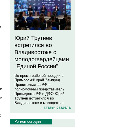
е
Юрий Трутнев
встретился во
Владивостоке с
молодогвардейцами
"Единой России"
Во время рабочей поездки в
Приморский край Зампред
Правительства РФ –
же
полномочный представитель
Президента РФ в ДФО Юрий
 в
Трутнев встретился во
Владивостоке с молодежью.
статьи раздела
ю,
Регион сегодня