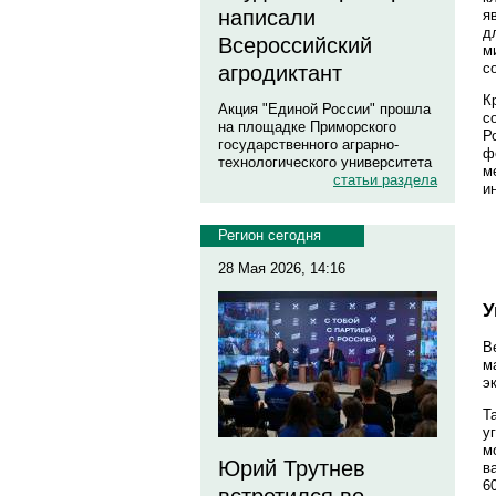
написали
я
д
Всероссийский
м
с
агродиктант
К
Акция "Единой России" прошла
с
на площадке Приморского
Р
государственного аграрно-
ф
технологического университета
м
статьи раздела
и
Регион сегодня
28 Мая 2026, 14:16
У
В
м
э
Т
у
м
Юрий Трутнев
в
6