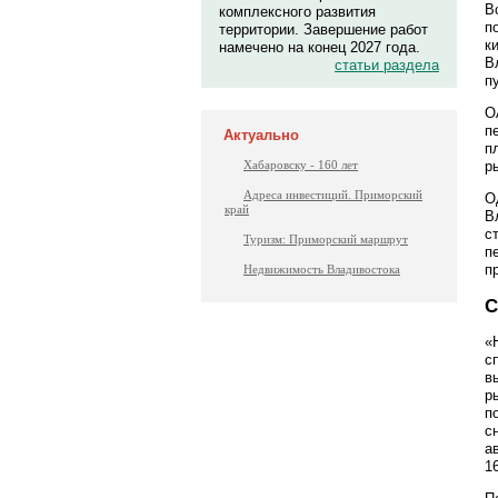
В
комплексного развития
п
территории. Завершение работ
к
намечено на конец 2027 года.
В
статьи раздела
п
О
п
Актуально
п
р
Хабаровску - 160 лет
Адреса инвестиций. Приморский
О
край
В
с
Туризм: Приморский маршрут
п
п
Недвижимость Владивостока
С
«
с
в
р
п
с
а
1