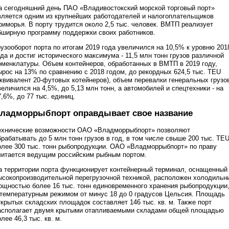
а сегодняшний день ПАО «Владивостокский морской торговый порт»
вляется одним из крупнейших работодателей и налогоплательщиков
риморья. В порту трудится около 2,5 тыс. человек. ВМТП реализует
бширную программу поддержки своих работников.
рузооборот порта по итогам 2019 года увеличился на 10,5% к уровню 201
ода и достиг исторического максимума - 11,5 млн тонн грузов различной
оменклатуры. Объем контейнеров, обработанных в ВМТП в 2019 году,
ырос на 13% по сравнению с 2018 годом, до рекордных 624,5 тыс. TEU
эквивалент 20-футовых котейнеров), объем перевалки генеральных грузо
величился на 4,5%, до 5,13 млн тонн, а автомобилей и спецтехники - на
7,6%, до 77 тыс. единиц.
ладморрыбпорт оправдывает свое название
ехнические возможности ОАО «Владморрыбпорт» позволяют
брабатывать до 5 млн тонн грузов в год, в том числе свыше 200 тыс. ТEU
олее 300 тыс. тонн рыбопродукции. ОАО «Владморрыбпорт» по праву
читается ведущим российским рыбным портом.
а территории порта функционирует контейнерный терминал, оснащенный
ысокопроизводительной перегрузочной техникой, расположен холодильн
ощностью более 16 тыс. тонн единовременного хранения рыбопродукции
 температурным режимом от минус 18 до 0 градусов Цельсия. Площадь
ткрытых складских площадок составляет 146 тыс. кв. м. Также порт
асполагает двумя крытыми отапливаемыми складами общей площадью
олее 46,3 тыс. кв. м.