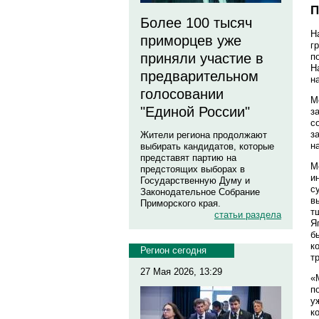
П
Более 100 тысяч
Н
приморцев уже
г
приняли участие в
п
Н
предварительном
н
голосовании
М
"Единой России"
з
с
з
Жители региона продолжают
н
выбирать кандидатов, которые
представят партию на
М
предстоящих выборах в
и
Государственную Думу и
с
Законодательное Собрание
в
Приморского края.
т
статьи раздела
Я
б
к
Регион сегодня
т
27 Мая 2026, 13:29
«
п
у
к