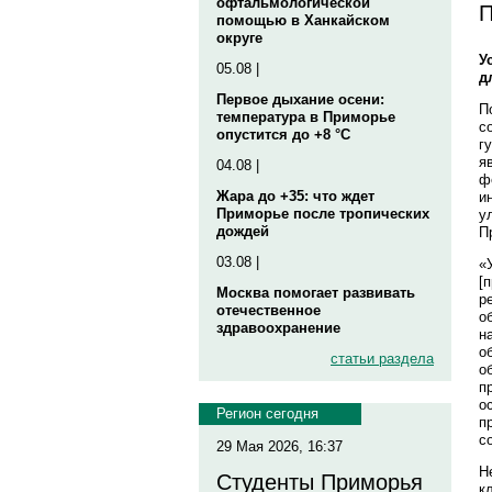
офтальмологической
П
помощью в Ханкайском
округе
У
05.08 |
д
Первое дыхание осени:
П
температура в Приморье
с
опустится до +8 °C
г
я
04.08 |
ф
Жара до +35: что ждет
и
Приморье после тропических
у
дождей
П
03.08 |
«
[
Москва помогает развивать
р
отечественное
о
здравоохранение
н
о
статьи раздела
о
п
о
Регион сегодня
п
с
29 Мая 2026, 16:37
Н
Студенты Приморья
к