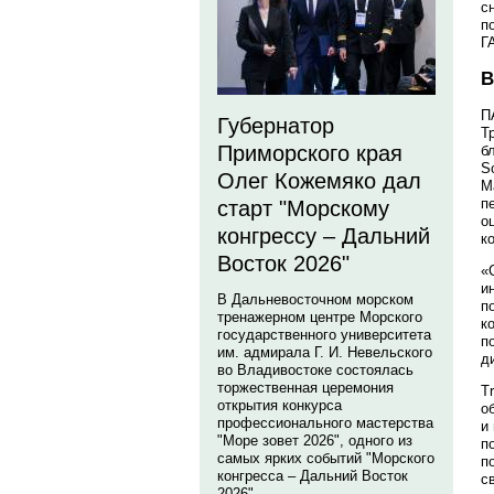
с
п
Г
В
П
Губернатор
Т
Приморского края
б
S
Олег Кожемяко дал
M
п
старт "Морскому
о
конгрессу – Дальний
к
Восток 2026"
«
и
В Дальневосточном морском
п
тренажерном центре Морского
к
государственного университета
п
им. адмирала Г. И. Невельского
д
во Владивостоке состоялась
торжественная церемония
T
открытия конкурса
о
профессионального мастерства
и
"Море зовет 2026", одного из
п
самых ярких событий "Морского
п
конгресса – Дальний Восток
с
2026".