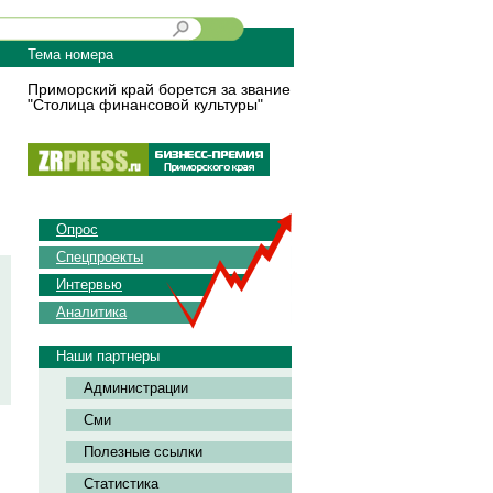
Тема номера
Приморский край борется за звание
"Столица финансовой культуры"
Опрос
Спецпроекты
Интервью
Аналитика
Наши партнеры
Администрации
Сми
Полезные ссылки
Статистика