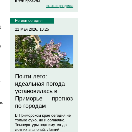
в эти проекты.
статьи раздела
Регион сегодня
8
21 Мая 2026, 13:25
в
Почти лето:
,
идеальная погода
установилась в
Приморье — прогноз
ик
по городам
,
В Приморском крае сегодня не
только сухо, но и солнечно.
Температуры поднимутся до
летних значений. Легкий