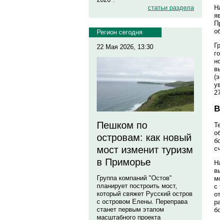
Н
статьи раздела
я
П
о
Регион сегодня
Г
22 Мая 2026, 13:30
г
н
в
(
у
2
В
Пешком по
Т
о
островам: как новый
б
мост изменит туризм
с
в Приморье
Н
в
Группа компаний "Остов"
м
планирует построить мост,
с
который свяжет Русский остров
о
с островом Елены. Переправа
р
станет первым этапом
б
масштабного проекта