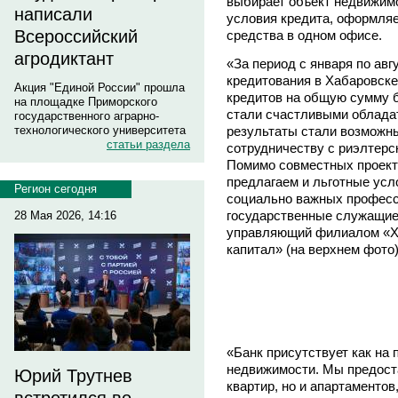
выбирает объект недвижимо
написали
условия кредита, оформля
Всероссийский
средства в одном офисе.
агродиктант
«За период с января по авг
кредитования в Хабаровск
Акция "Единой России" прошла
кредитов на общую сумму б
на площадке Приморского
стали счастливыми обладат
государственного аграрно-
результаты стали возможн
технологического университета
статьи раздела
сотрудничеству с риэлтерс
Помимо совместных проект
предлагаем и льготные усл
Регион сегодня
социально важных професси
государственные служащие,
28 Мая 2026, 14:16
управляющий филиалом «Ха
капитал» (на верхнем фото)
«Банк присутствует как на 
недвижимости. Мы предост
Юрий Трутнев
квартир, но и апартаментов