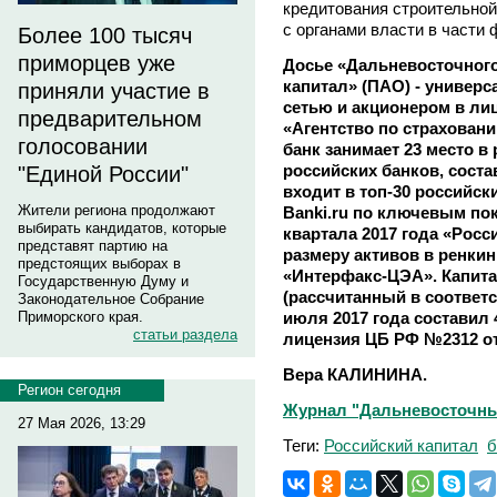
кредитования строительной
с органами власти в части
Более 100 тысяч
приморцев уже
Досье «Дальневосточного
капитал» (ПАО) - универ
приняли участие в
сетью и акционером в ли
предварительном
«Агентство по страховани
голосовании
банк занимает 23 место в
российских банков, сост
"Единой России"
входит в топ-30 российск
Жители региона продолжают
Banki.ru по ключевым пок
выбирать кандидатов, которые
квартала 2017 года «Росс
представят партию на
размеру активов в ренки
предстоящих выборах в
«Интерфакс-ЦЭА». Капита
Государственную Думу и
(рассчитанный в соответс
Законодательное Собрание
июля 2017 года составил 
Приморского края.
статьи раздела
лицензия ЦБ РФ №2312 от 
Вера КАЛИНИНА.
Регион сегодня
Журнал "Дальневосточный 
27 Мая 2026, 13:29
Теги:
Российский капитал
б