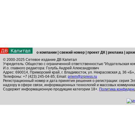
о компании
|
свежий номер
|
проект ДК
|
реклама
|
архи
© 2000-2025 Сетевое издание ДВ Капитал
Учредитель: Общество с ограниченной ответственностью "Издательская ко
И.о. главного редактора: Голубь Андрей Александрович
Адрес: 690014, Приморский край, г. Владивосток, ул. Некрасовская д. 36 «Б»
Телефоны: +7 (423) 245-04-85; Email:
priem@zrpress.ru
Регистрационный номер и дата принятия решения о регистрации: серия Эл
надзору в сфере связи, информационных технологий и массовых коммуник
Содержит информационную продукцию категории 18+.
Политика конфиден