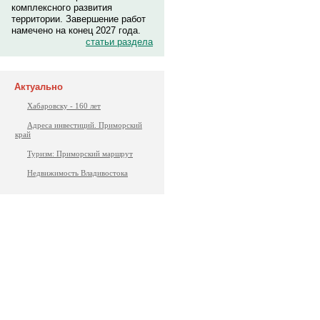
комплексного развития
территории. Завершение работ
намечено на конец 2027 года.
статьи раздела
Актуально
Хабаровску - 160 лет
Адреса инвестиций. Приморский
край
Туризм: Приморский маршрут
Недвижимость Владивостока