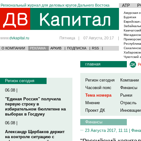
Региональный журнал для деловых кругов Дальнего Востока
АТР
Р
Амурская о
Бурятия
Еврейская 
Забайкаль
Камчатский
Магаданска
www.
dvkapital.ru
Пятница
|
07 Августа, 20:17
|
Приморски
Республика
О КОМПАНИИ
РЕКЛАМА
АРХИВ
|
ПОДПИСКА
|
RSS
|
Сахалинска
Хабаровски
Чукотский 
главная
Р
Регион сегодня
Компании
Регион сегодня
Часовой пояс
Финансы
06.08 |
Тема номера
Рынки
"Единая Россия" получила
Мнение
Отрасль
первую строку в
избирательном бюллетене на
Проект ДК
Инновации
выборах в Госдуму
Финансы
06.08 |
23 Августа 2017, 11:11 |
Фина
Александр Щербаков держит
на контроле ситуацию с
"Российский капитал