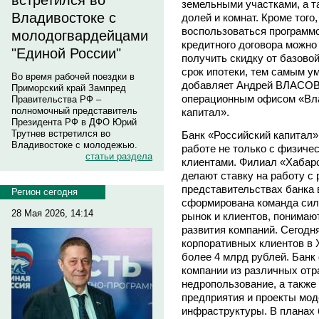
встретился во
земельными участками, а т
Владивостоке с
долей и комнат. Кроме того
воспользоваться программо
молодогвардейцами
кредитного договора можно
"Единой России"
получить скидку от базовой
срок ипотеки, тем самым у
Во время рабочей поездки в
добавляет Андрей ВЛАСОВ
Приморский край Зампред
операционным офисом «Вла
Правительства РФ –
полномочный представитель
капитал».
Президента РФ в ДФО Юрий
Трутнев встретился во
Банк «Российский капитал»
Владивостоке с молодежью.
работе не только с физиче
статьи раздела
клиентами. Филиал «Хабар
делают ставку на работу с
представительствах банка 
Регион сегодня
сформирована команда сил
28 Мая 2026, 14:14
рынок и клиентов, понимаю
развития компаний. Сегодн
корпоративных клиентов в 
более 4 млрд рублей. Банк
компании из различных отр
недропользование, а такж
предприятия и проекты мо
инфраструктуры. В планах 