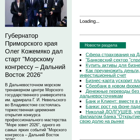
Loading...
Губернатор
Приморского края
Новости раздела
Олег Кожемяко дал
Сфера страхования на Д
старт "Морскому
"Банковский сектор "сп
Купить активы для бизн
конгрессу – Дальний
Как преумножить деньги
Восток 2026"
инвестиционный счет
Бизнес-карта ускорит п
В Дальневосточном морском
Сбербанк в новом форм
тренажерном центре Морского
Денежные переводы без 
государственного университета
дальневосточникам
им. адмирала Г. И. Невельского
Банк и Клиент: вместе в
во Владивостоке состоялась
Банки: рост на фоне пад
торжественная церемония
Николай ДОЛГУШЕВ, уп
открытия конкурса
филиалом банка "Открытие
профессионального мастерства
свою долю на рынке
"Море зовет 2026", одного из
самых ярких событий "Морского
конгресса – Дальний Восток
2026".