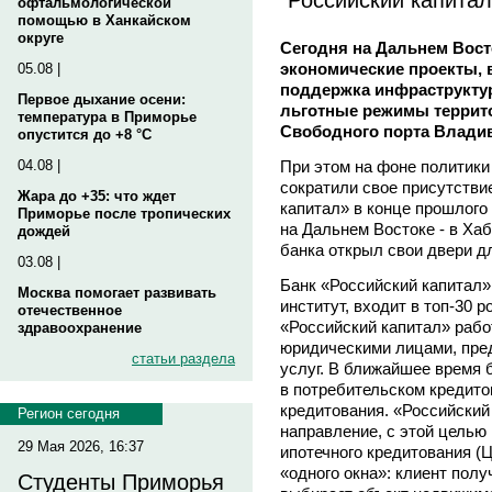
офтальмологической
помощью в Ханкайском
округе
Сегодня на Дальнем Вост
экономические проекты, 
05.08 |
поддержка инфраструкту
Первое дыхание осени:
льготные режимы террит
температура в Приморье
Свободного порта Владив
опустится до +8 °C
При этом на фоне политики
04.08 |
сократили свое присутствие
Жара до +35: что ждет
капитал» в конце прошлого
Приморье после тропических
на Дальнем Востоке - в Хаб
дождей
банка открыл свои двери д
03.08 |
Банк «Российский капитал
Москва помогает развивать
институт, входит в топ-30 
отечественное
«Российский капитал» работ
здравоохранение
юридическими лицами, пре
статьи раздела
услуг. В ближайшее время 
в потребительском кредито
кредитования. «Российский
Регион сегодня
направление, с этой целью
29 Мая 2026, 16:37
ипотечного кредитования (
«одного окна»: клиент полу
Студенты Приморья