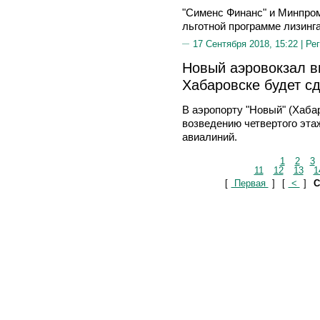
"Сименс Финанс" и Минпром
льготной программе лизинг
17 Сентября 2018, 15:22 |
Рег
Новый аэровокзал в
Хабаровске будет сд
В аэропорту "Новый" (Хаба
возведению четвертого эта
авиалиний.
1
2
3
11
12
13
1
[
Первая
]
[
<
]
С