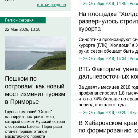
26 Октября 2018, 14:48 |
Реги
статьи раздела
На площадке "Холдо
развернулось строи
Регион сегодня
курорта
22 Мая 2026, 13:30
Синоптики прогнозируют сн
курорта (ГЛК) "Холдоми" в
руки: сезон обещает быть 
26 Октября 2018, 14:34 |
Реги
ВТБ Факторинг увел
дальневосточных ко
Пешком по
островам: как новый
За девять месяцев 2018 го
профинансировал 1,8 тысяч
мост изменит туризм
что на 74% больше по срав
в Приморье
период прошлого года.
Группа компаний "Остов"
26 Октября 2018, 09:20 |
Вку
планирует построить мост,
В Хабаровском крае
который свяжет Русский остров
с островом Елены. Переправа
по формированию к
станет первым этапом
масштабного проекта