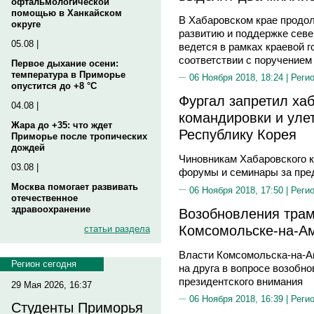
офтальмологической
помощью в Ханкайском
В Хабаровском крае продо
округе
развитию и поддержке севе
05.08 |
ведется в рамках краевой г
соответствии с поручением
Первое дыхание осени:
температура в Приморье
06 Ноября 2018, 18:24 |
Реги
опустится до +8 °C
Фургал запретил ха
04.08 |
командировки и уле
Жара до +35: что ждет
Республику Корея
Приморье после тропических
дождей
Чиновникам Хабаровского к
03.08 |
форумы и семинары за пре
Москва помогает развивать
06 Ноября 2018, 17:50 |
Реги
отечественное
здравоохранение
Возобновления трам
Комсомольске-на-Ам
статьи раздела
Власти Комсомольска-на-Ам
Регион сегодня
на друга в вопросе возобн
президентского внимания
29 Мая 2026, 16:37
06 Ноября 2018, 16:39 |
Реги
Студенты Приморья