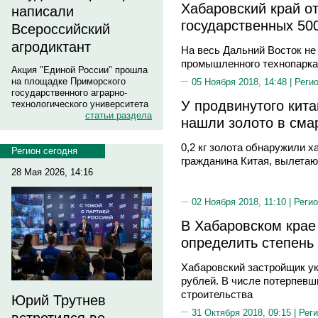
Хабаровский край от
написали
государственных 50
Всероссийский
агродиктант
На весь Дальний Восток не
промышленного технопарка
Акция "Единой России" прошла
на площадке Приморского
05 Ноября 2018, 14:48 |
Реги
государственного аграрно-
У продвинутого кит
технологического университета
статьи раздела
нашли золото в сма
0,2 кг золота обнаружили 
Регион сегодня
гражданина Китая, вылетаю
28 Мая 2026, 14:16
02 Ноября 2018, 11:10 |
Регио
В Хабаровском крае
определить степень
Хабаровский застройщик ук
рублей. В числе потерпевш
строительства
Юрий Трутнев
31 Октября 2018, 09:15 |
Реги