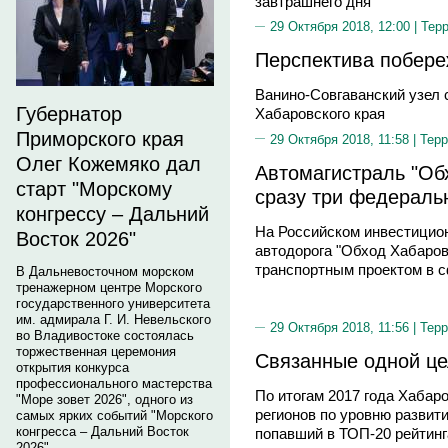
завтрашнего дня
29 Октября 2018, 12:00 |
Тер
Перспектива побере
Ванино-Совгаванский узел 
Губернатор
Хабаровского края
Приморского края
29 Октября 2018, 11:58 |
Терр
Олег Кожемяко дал
Автомагистраль "Об
старт "Морскому
сразу три федераль
конгрессу – Дальний
На Российском инвестицио
Восток 2026"
автодорога "Обход Хабаро
транспортным проектом в 
В Дальневосточном морском
тренажерном центре Морского
государственного университета
им. адмирала Г. И. Невельского
29 Октября 2018, 11:56 |
Терр
во Владивостоке состоялась
торжественная церемония
Связанные одной ц
открытия конкурса
профессионального мастерства
По итогам 2017 года Хабаро
"Море зовет 2026", одного из
регионов по уровню развит
самых ярких событий "Морского
конгресса – Дальний Восток
попавший в ТОП-20 рейтинг
2026".