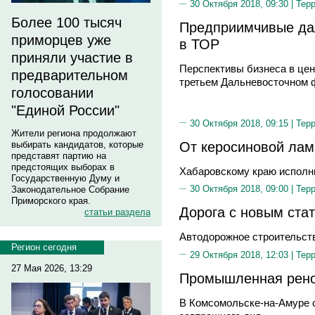
30 Октября 2018, 09:30 |
Тер
Более 100 тысяч
Предприимчивые да
приморцев уже
в ТОР
приняли участие в
Перспективы бизнеса в цен
предварительном
третьем Дальневосточном 
голосовании
"Единой России"
30 Октября 2018, 09:15 |
Тер
Жители региона продолжают
От керосиновой лам
выбирать кандидатов, которые
представят партию на
предстоящих выборах в
Хабаровскому краю исполн
Государственную Думу и
30 Октября 2018, 09:00 |
Тер
Законодательное Собрание
Приморского края.
Дорога с новым ста
статьи раздела
Автодорожное строительств
Регион сегодня
29 Октября 2018, 12:03 |
Тер
27 Мая 2026, 13:29
Промышленная рено
В Комсомольске-на-Амуре 