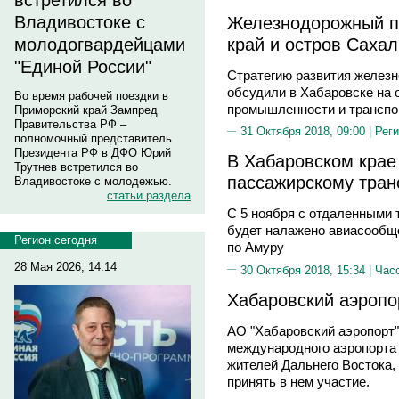
встретился во
Железнодорожный п
Владивостоке с
край и остров Саха
молодогвардейцами
"Единой России"
Стратегию развития железн
обсудили в Хабаровске на 
Во время рабочей поездки в
промышленности и транспо
Приморский край Зампред
Правительства РФ –
31 Октября 2018, 09:00 |
Реги
полномочный представитель
Президента РФ в ДФО Юрий
В Хабаровском крае
Трутнев встретился во
пассажирскому тран
Владивостоке с молодежью.
статьи раздела
С 5 ноября с отдаленными 
будет налажено авиасообще
Регион сегодня
по Амуру
28 Мая 2026, 14:14
30 Октября 2018, 15:34 |
Час
Хабаровский аэропо
АО "Хабаровский аэропорт"
международного аэропорта 
жителей Дальнего Востока,
принять в нем участие.