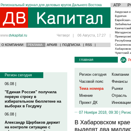
Региональный журнал для деловых кругов Дальнего Востока
АТР
Р
Амурская о
Бурятия
Еврейская 
Забайкаль
Камчатский
Магаданска
www.
dvkapital.ru
Четверг
|
06 Августа, 17:27
|
Приморски
Республика
О КОМПАНИИ
РЕКЛАМА
АРХИВ
|
ПОДПИСКА
|
RSS
|
Сахалинска
Хабаровски
Чукотский 
главная
Р
Регион сегодня
Компании
Регион сегодня
Часовой пояс
Финансы
06.08 |
Тема номера
Рынки
"Единая Россия" получила
Мнение
Отрасль
первую строку в
избирательном бюллетене на
Проект ДК
Инновации
выборах в Госдуму
07 Ноября 2018, 09:30 |
Реги
06.08 |
В Хабаровском крае
Александр Щербаков держит
на контроле ситуацию с
выделят два миллио