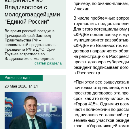
встретился во
примеру, по бизнес-планам,
Владивостоке с
Илюхин.
молодогвардейцами
В числе проблемных вопрос
"Единой России"
трудности с предоставлени
Для этого потенциальному 
Во время рабочей поездки в
«КРДВ» подает заявку в му
Приморский край Зампред
муниципалитет разрабатыва
Правительства РФ –
полномочный представитель
«КРДВ» во Владивосток на
Президента РФ в ДФО Юрий
договор направляется обрат
Трутнев встретился во
на регистрацию в Россреес
Владивостоке с молодежью.
проект договора субаренды
статьи раздела
резидент подписывает догов
в Россреестр.
Регион сегодня
«При этом все вышеуказан
28 Мая 2026, 14:14
почтовых отправлений, и в
проектов договоров эта пр
срок, как это получилось,
«Город 415». Одним из воз
части полномочий по рассм
подписанию соглашений с 
земельных участков резид
крае – «Управляющей компа