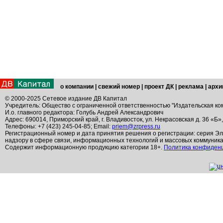
о компании
|
свежий номер
|
проект ДК
|
реклама
|
архи
© 2000-2025 Сетевое издание ДВ Капитал
Учредитель: Общество с ограниченной ответственностью "Издательская ко
И.о. главного редактора: Голубь Андрей Александрович
Адрес: 690014, Приморский край, г. Владивосток, ул. Некрасовская д. 36 «Б»
Телефоны: +7 (423) 245-04-85; Email:
priem@zrpress.ru
Регистрационный номер и дата принятия решения о регистрации: серия Эл
надзору в сфере связи, информационных технологий и массовых коммуник
Содержит информационную продукцию категории 18+.
Политика конфиден