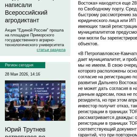
Востока» находятся еще 28
написали
по Свободному порту. Сред
Всероссийский
быстрому рассмотрению зая
агродиктант
юридического лица или ИП 
имеющих такой регистрации
Акция "Единой России" прошла
муниципалитетов предусмо
на площадке Приморского
они могли бы зарегистриро
государственного аграрно-
объектов.
технологического университета
статьи раздела
«В Петропавловске-Камчатс
дает муниципалитет, и про
мы не имеем. В свою очеред
Регион сегодня
которого расположены осн
28 Мая 2026, 14:16
согласие на регистрацию п
развития Дальнего Востока
не может дать согласия в н
данным адресам, пока не п
резидента, но при этом апр
инвестор получит отказ, та
регистрации в границах ТОР
рассматривается дважды: о
регистрации в границах ТОР,
Юрий Трутнев
соответствующий документ 
гарантий, что при повторно