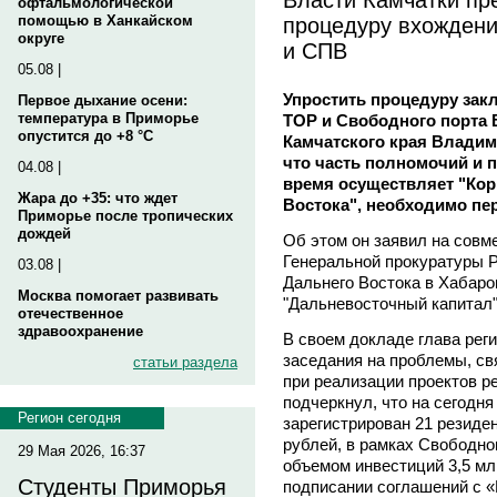
офтальмологической
процедуру вхождени
помощью в Ханкайском
округе
и СПВ
05.08 |
Упростить процедуру зак
Первое дыхание осени:
температура в Приморье
ТОР и Свободного порта 
опустится до +8 °C
Камчатского края Владим
что часть полномочий и 
04.08 |
время осуществляет "Кор
Жара до +35: что ждет
Востока", необходимо пе
Приморье после тропических
дождей
Об этом он заявил на совм
Генеральной прокуратуры 
03.08 |
Дальнего Востока в Хабар
Москва помогает развивать
"Дальневосточный капитал
отечественное
здравоохранение
В своем докладе глава рег
заседания на проблемы, с
статьи раздела
при реализации проектов р
подчеркнул, что на сегодн
Регион сегодня
зарегистрирован 21 резиде
рублей, в рамках Свободно
29 Мая 2026, 16:37
объемом инвестиций 3,5 мл
Студенты Приморья
подписании соглашений с «