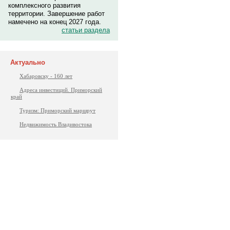
комплексного развития
территории. Завершение работ
намечено на конец 2027 года.
статьи раздела
Актуально
Хабаровску - 160 лет
Адреса инвестиций. Приморский
край
Туризм: Приморский маршрут
Недвижимость Владивостока