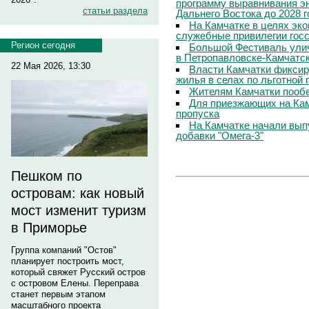
программу выравнивания э
статьи раздела
Дальнего Востока до 2028 г
На Камчатке в целях эк
служебные привилегии гос
Регион сегодня
Большой Фестиваль улич
в Петропавловске-Камчатс
22 Мая 2026, 13:30
Власти Камчатки фиксир
жилья в селах по льготной
Жителям Камчатки пооб
Для приезжающих на Ка
пропуска
На Камчатке начали вып
добавки "Омега-3"
Пешком по
островам: как новый
мост изменит туризм
в Приморье
Группа компаний "Остов"
планирует построить мост,
который свяжет Русский остров
с островом Елены. Переправа
станет первым этапом
масштабного проекта