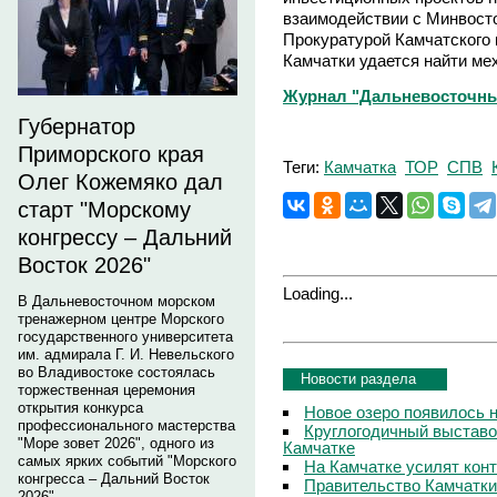
взаимодействии с Минвосто
Прокуратурой Камчатского 
Камчатки удается найти ме
Журнал "Дальневосточны
Губернатор
Приморского края
Теги:
Камчатка
ТОР
СПВ
Олег Кожемяко дал
старт "Морскому
конгрессу – Дальний
Восток 2026"
Loading...
В Дальневосточном морском
тренажерном центре Морского
государственного университета
им. адмирала Г. И. Невельского
во Владивостоке состоялась
Новости раздела
торжественная церемония
открытия конкурса
Новое озеро появилось 
профессионального мастерства
Круглогодичный выставо
"Море зовет 2026", одного из
Камчатке
самых ярких событий "Морского
На Камчатке усилят кон
конгресса – Дальний Восток
Правительство Камчатки
2026".