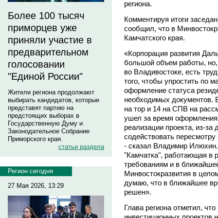
региона.
Более 100 тысяч
Комментируя итоги заседа
приморцев уже
сообщил, что в Минвосток
Камчатского края.
приняли участие в
предварительном
«Корпорация развития Даль
большой объем работы, но,
голосовании
во Владивостоке, есть тру
"Единой России"
того, чтобы упростить по 
оформление статуса резид
Жители региона продолжают
необходимых документов. В
выбирать кандидатов, которые
представят партию на
на тор и 14 на СПВ на расс
предстоящих выборах в
ушел за время оформления 
Государственную Думу и
реализации проекта, из-за
Законодательное Собрание
содействовать пересмотру
Приморского края.
- сказал Владимир Илюхин
статьи раздела
"Камчатка", работающая в р
требованиям и в ближайшее
Регион сегодня
Минвостокразвития в цело
думаю, что в ближайшее вр
27 Мая 2026, 13:29
решен».
Глава региона отметил, чт
инвестиционных проектов на