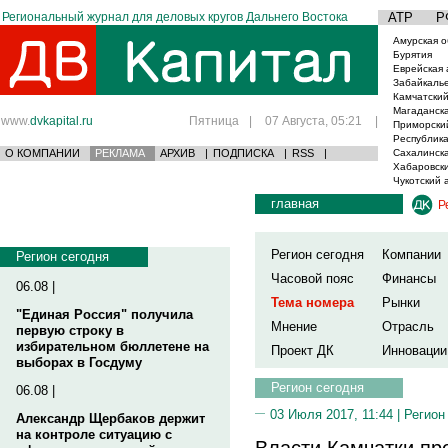
Региональный журнал для деловых кругов Дальнего Востока
АТР
Р
Амурская о
Бурятия
Еврейская 
Забайкаль
Камчатский
Магаданска
www.
dvkapital.ru
Пятница
|
07 Августа, 05:21
|
Приморски
Республика
О КОМПАНИИ
РЕКЛАМА
АРХИВ
|
ПОДПИСКА
|
RSS
|
Сахалинска
Хабаровски
Чукотский 
главная
Р
Регион сегодня
Компании
Регион сегодня
Часовой пояс
Финансы
06.08 |
Тема номера
Рынки
"Единая Россия" получила
Мнение
Отрасль
первую строку в
избирательном бюллетене на
Проект ДК
Инновации
выборах в Госдуму
Регион сегодня
06.08 |
03 Июля 2017, 11:44 |
Регион
Александр Щербаков держит
на контроле ситуацию с
Власти Камчатки пр