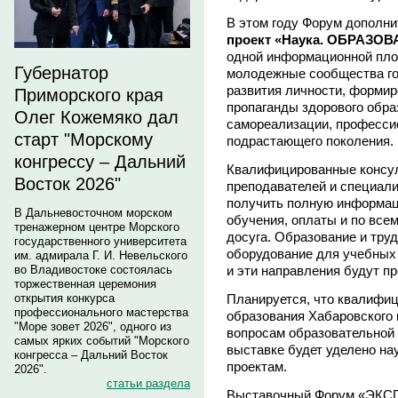
В этом году Форум дополн
проект «Наука. ОБРАЗОВ
одной информационной пло
Губернатор
молодежные сообщества гор
развития личности, формир
Приморского края
пропаганды здорового обра
Олег Кожемяко дал
самореализации, профессио
старт "Морскому
подрастающего поколения.
конгрессу – Дальний
Квалифицированные консул
Восток 2026"
преподавателей и специал
получить полную информац
В Дальневосточном морском
обучения, оплаты и по все
тренажерном центре Морского
досуга. Образование и тру
государственного университета
оборудование для учебных
им. адмирала Г. И. Невельского
и эти направления будут п
во Владивостоке состоялась
торжественная церемония
Планируется, что квалифи
открытия конкурса
профессионального мастерства
образования Хабаровского 
"Море зовет 2026", одного из
вопросам образовательной
самых ярких событий "Морского
выставке будет уделено н
конгресса – Дальний Восток
проектам.
2026".
статьи раздела
Выставочный Форум «ЭКСП