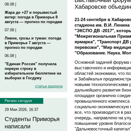
08.08 |
Хабаровске объедин
Жара до +27 и порывистый
ветер: погода в Приморье 8
21-24 сентября в Хабаров
августа — прогноз по городам
стадиона им. В.И. Ленин
07.08 |
"ЭКСПО ДВ -2017", котор
"Межрегиональная Приам
Ливни, грозы и туман: погода
ярмарка", "Транспорт ДВ 
в Приморье 7 августа —
перевозки", "Мир медицин
прогноз по городам
"Образование. Наука. Мо
06.08 |
Основной задачей форума 
"Единая Россия" получила
выставочного и информаци
первую строку в
областей экономики, что п
избирательном бюллетене на
выборах в Госдуму
и Забайкалья продемонстри
новыми технологическими 
статьи раздела
дальнейшего развития бизн
площадке органично соеди
промышленного комплекса и
Регион сегодня
социально-экономическую н
29 Мая 2026, 16:37
все, что производится в ра
очередь, направлено на ул
Студенты Приморья
повышение уровня благосо
написали
"Дальневосточный капитал