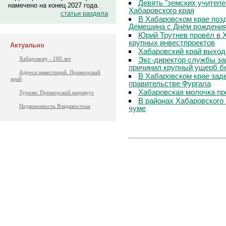
Девять "земских учителе
намечено на конец 2027 года.
Хабаровского края
статьи раздела
В Хабаровском крае поз
Демешина с Днём рождени
Юрий Трутнев провёл в 
крупных инвестпроектов
Актуально
Хабаровский край выход
Экс-директор службы за
Хабаровску - 160 лет
причинил крупный ущерб б
Адреса инвестиций. Приморский
В Хабаровском крае зад
край
правительстве Фургала
Хабаровская молочка пр
Туризм: Приморский маршрут
В районах Хабаровского 
Недвижимость Владивостока
чуме