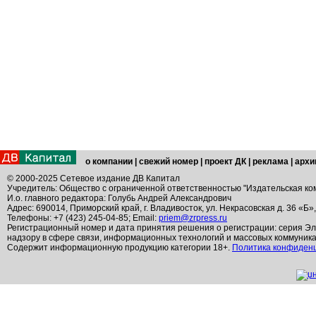
о компании
|
свежий номер
|
проект ДК
|
реклама
|
архи
© 2000-2025 Сетевое издание ДВ Капитал
Учредитель: Общество с ограниченной ответственностью "Издательская ко
И.о. главного редактора: Голубь Андрей Александрович
Адрес: 690014, Приморский край, г. Владивосток, ул. Некрасовская д. 36 «Б»
Телефоны: +7 (423) 245-04-85; Email:
priem@zrpress.ru
Регистрационный номер и дата принятия решения о регистрации: серия Эл
надзору в сфере связи, информационных технологий и массовых коммуник
Содержит информационную продукцию категории 18+.
Политика конфиден