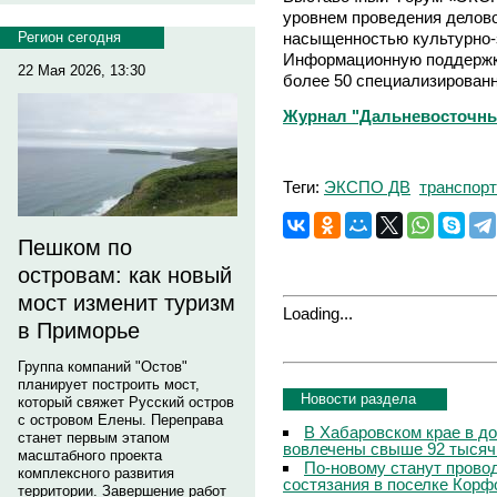
уровнем проведения делов
насыщенностью культурно
Регион сегодня
Информационную поддержк
22 Мая 2026, 13:30
более 50 специализирован
Журнал "Дальневосточны
Теги:
ЭКСПО ДВ
транспорт
Пешком по
островам: как новый
мост изменит туризм
Loading...
в Приморье
Группа компаний "Остов"
планирует построить мост,
Новости раздела
который свяжет Русский остров
с островом Елены. Переправа
В Хабаровском крае в д
станет первым этапом
вовлечены свыше 92 тысяч
масштабного проекта
По-новому станут прово
комплексного развития
состязания в поселке Корф
территории. Завершение работ