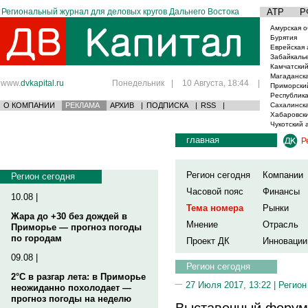
Региональный журнал для деловых кругов Дальнего Востока
АТР
Р
Амурская о
Бурятия
Еврейская 
Забайкаль
Камчатский
Магаданска
www.
dvkapital.ru
Понедельник
|
10 Августа, 18:44
|
Приморски
Республика
О КОМПАНИИ
РЕКЛАМА
АРХИВ
|
ПОДПИСКА
|
RSS
|
Сахалинска
Хабаровски
Чукотский 
главная
Р
Регион сегодня
Компании
Регион сегодня
Часовой пояс
Финансы
10.08 |
Тема номера
Рынки
Жара до +30 без дождей в
Мнение
Отрасль
Приморье — прогноз погоды
по городам
Проект ДК
Инновации
09.08 |
Регион сегодня
2°C в разгар лета: в Приморье
27 Июля 2017, 13:22 |
Регион
неожиданно похолодает —
прогноз погоды на неделю
Выставочный форум 