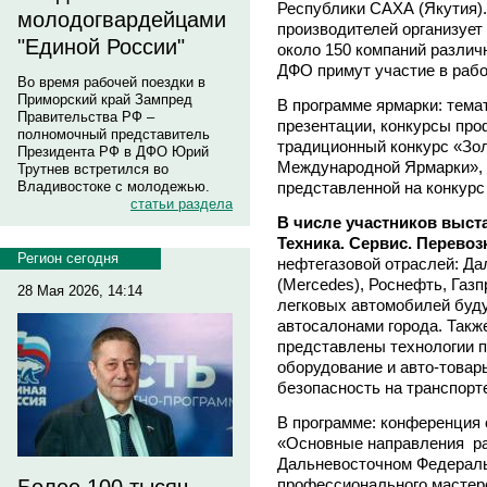
Республики САХА (Якутия)
молодогвардейцами
производителей организует
"Единой России"
около 150 компаний различ
ДФО примут участие в рабо
Во время рабочей поездки в
Приморский край Зампред
В программе ярмарки: тема
Правительства РФ –
презентации, конкурсы про
полномочный представитель
традиционный конкурс «Зо
Президента РФ в ДФО Юрий
Международной Ярмарки»,
Трутнев встретился во
представленной на конкурс
Владивостоке с молодежью.
статьи раздела
В числе участников выста
Техника. Сервис. Перевоз
Регион сегодня
нефтегазовой отраслей: Д
(Mercedes), Роснефть, Газ
28 Мая 2026, 14:14
легковых автомобилей буд
автосалонами города. Такж
представлены технологии п
оборудование и авто-товары
безопасность на транспорте
В программе: конференция о
«Основные направления ра
Дальневосточном Федераль
профессионального мастер