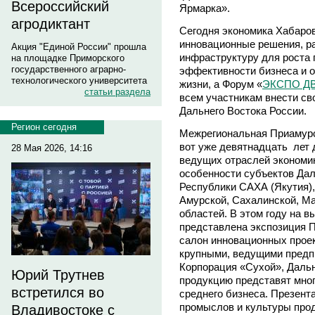
Всероссийский
Ярмарка».
агродиктант
Сегодня экономика Хабаров
инновационные решения, р
Акция "Единой России" прошла
инфраструктуру для роста
на площадке Приморского
государственного аграрно-
эффективности бизнеса и 
технологического университета
жизни, а Форум «
ЭКСПО ДВ
статьи раздела
всем участникам внести св
Дальнего Востока России.
Регион сегодня
Межрегиональная Приамурс
вот уже девятнадцать лет 
28 Мая 2026, 14:16
ведущих отраслей экономик
особенности субъектов Дал
Республики САХА (Якутия),
Амурской, Сахалинской, Ма
областей. В этом году на в
представлена экспозиция П
салон инновационных проек
крупными, ведущими предпр
Корпорация «Сухой», Даль
Юрий Трутнев
продукцию представят мно
встретился во
среднего бизнеса. Презент
промыслов и культуры прод
Владивостоке с