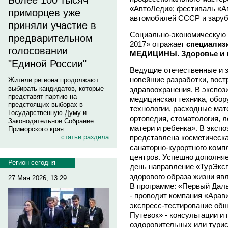
Более 100 тысяч
«АвтоЛеди»; фестиваль «Ав
приморцев уже
автомобилей СССР и заруб
приняли участие в
Социально-экономическую
предварительном
2017» отражает
специализ
голосовании
МЕДИЦИНЫ. Здоровье и к
"Единой России"
Ведущие отечественные и 
новейшие разработки, вос
Жители региона продолжают
выбирать кандидатов, которые
здравоохранения. В экспо
представят партию на
медицинская техника, обор
предстоящих выборах в
технологии, расходные мат
Государственную Думу и
ортопедия, стоматология, 
Законодательное Собрание
матери и ребенка». В экспо
Приморского края.
представлена косметическа
статьи раздела
санаторно-курортного комп
центров. Успешно дополняе
Регион сегодня
день направление «ТурЭксп
здорового образа жизни явл
27 Мая 2026, 13:29
В программе: «Первый Дал
- проводит компания «Арави
экспресс-тестирование общ
Путевок» - консультации и
оздоровительных или тури