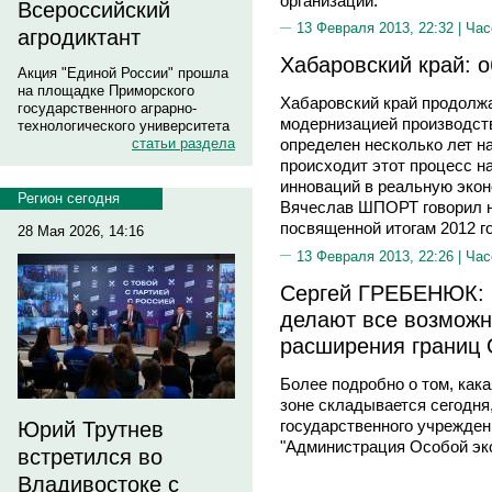
организаций.
Всероссийский
13 Февраля 2013, 22:32 |
Час
агродиктант
Хабаровский край: 
Акция "Единой России" прошла
на площадке Приморского
Хабаровский край продолжа
государственного аграрно-
модернизацией производств
технологического университета
статьи раздела
определен несколько лет на
происходит этот процесс н
инноваций в реальную экон
Регион сегодня
Вячеслав ШПОРТ говорил н
посвященной итогам 2012 г
28 Мая 2026, 14:16
13 Февраля 2013, 22:26 |
Час
Сергей ГРЕБЕНЮК: 
делают все возможн
расширения границ 
Более подробно о том, как
зоне складывается сегодня
государственного учрежден
Юрий Трутнев
"Администрация Особой эк
встретился во
Владивостоке с