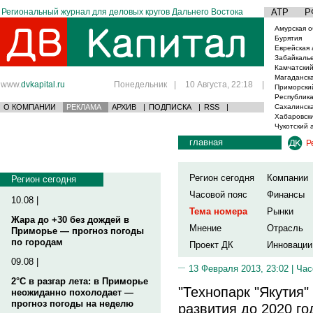
Региональный журнал для деловых кругов Дальнего Востока
АТР
Р
Амурская о
Бурятия
Еврейская 
Забайкаль
Камчатский
Магаданска
www.
dvkapital.ru
Понедельник
|
10 Августа, 22:18
|
Приморски
Республика
О КОМПАНИИ
РЕКЛАМА
АРХИВ
|
ПОДПИСКА
|
RSS
|
Сахалинска
Хабаровски
Чукотский 
главная
Р
Регион сегодня
Компании
Регион сегодня
Часовой пояс
Финансы
10.08 |
Тема номера
Рынки
Жара до +30 без дождей в
Мнение
Отрасль
Приморье — прогноз погоды
по городам
Проект ДК
Инновации
09.08 |
13 Февраля 2013, 23:02 |
Час
2°C в разгар лета: в Приморье
"Технопарк "Якутия
неожиданно похолодает —
прогноз погоды на неделю
развития до 2020 го