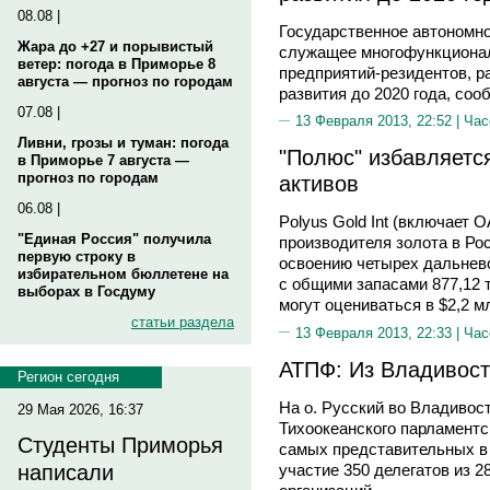
08.08 |
Государственное автономно
Жара до +27 и порывистый
служащее многофункционал
ветер: погода в Приморье 8
предприятий-резидентов, р
августа — прогноз по городам
развития до 2020 года, со
07.08 |
13 Февраля 2013, 22:52 |
Час
Ливни, грозы и туман: погода
"Полюс" избавляетс
в Приморье 7 августа —
прогноз по городам
активов
06.08 |
Polyus Gold Int (включает 
"Единая Россия" получила
производителя золота в Ро
первую строку в
освоению четырех дальнев
избирательном бюллетене на
с общими запасами 877,12 т
выборах в Госдуму
могут оцениваться в $2,2 
статьи раздела
13 Февраля 2013, 22:33 |
Час
АТПФ: Из Владивост
Регион сегодня
На о. Русский во Владивост
29 Мая 2026, 16:37
Тихоокеанского парламентс
Студенты Приморья
самых представительных в 
участие 350 делегатов из 
написали