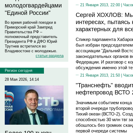
молодогвардейцами
21 Января 2013, 22:00 |
Часо
"Единой России"
Сергей ХОХЛОВ: Мы
интересах, пытаясь
Во время рабочей поездки в
Приморский край Зампред
характерных для вс
Правительства РФ –
полномочный представитель
Спикер парламента Хабаров
Президента РФ в ДФО Юрий
был избран председателем
Трутнев встретился во
ассоциации "Дальний Восто
Владивостоке с молодежью.
статьи раздела
законодательных органов в
Федерации. И разговор с к
обсуждения именно этой т
Регион сегодня
21 Января 2013, 21:50 |
Часо
28 Мая 2026, 14:14
"Транснефть" вводи
нефтепровод ВСТО 
Значимым событием конца 2
второй очереди трубопров
Тихий океан (ВСТО‑2). Соз
способностью 30 млн твг з
обошлось без громких ска
первой очереди системы