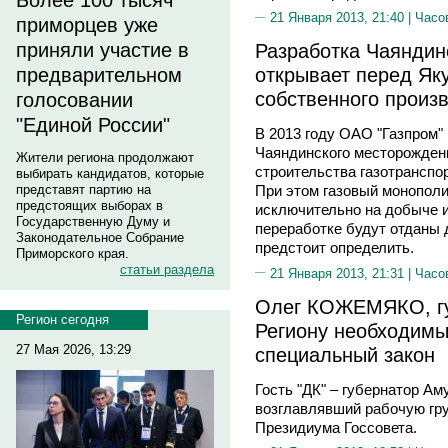
Более 100 тысяч
21 Января 2013, 21:40 |
Часо
приморцев уже
приняли участие в
Разработка Чаяндин
открывает перед Як
предварительном
собственного произ
голосовании
"Единой России"
В 2013 году ОАО "Газпром"
Чаяндинского месторожден
Жители региона продолжают
строительства газотранспо
выбирать кандидатов, которые
представят партию на
При этом газовый монополи
предстоящих выборах в
исключительно на добыче и
Государственную Думу и
переработке будут отданы 
Законодательное Собрание
предстоит определить.
Приморского края.
статьи раздела
21 Января 2013, 21:31 |
Часо
Олег КОЖЕМЯКО, гу
Регион сегодня
Региону необходимы
27 Мая 2026, 13:29
специальный закон
Гость "ДК" – губернатор 
возглавлявший рабочую гру
Президиума Госсовета.