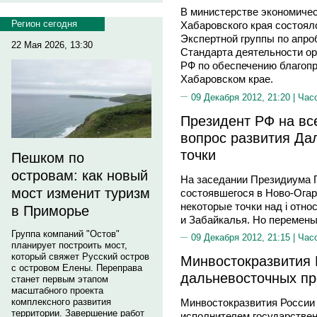
В министерстве экономичес
Регион сегодня
Хабаровского края состоял
Экспертной группы по апро
22 Мая 2026, 13:30
Стандарта деятельности ор
РФ по обеспечению благопр
Хабаровском крае.
09 Декабря 2012, 21:20 |
Час
Президент РФ на все
вопрос развития Да
точки
Пешком по
островам: как новый
На заседании Президиума Г
мост изменит туризм
состоявшегося в Ново-Огар
некоторые точки над i отно
в Приморье
и Забайкалья. Но перемены 
Группа компаний "Остов"
09 Декабря 2012, 21:15 |
Час
планирует построить мост,
который свяжет Русский остров
Минвостокразвития 
с островом Елены. Переправа
дальневосточных п
станет первым этапом
масштабного проекта
комплексного развития
Минвостокразвития России
территории. Завершение работ
исполнителем государстве