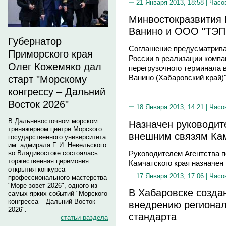
21 Января 2013, 18:58 |
Часо
Минвостокразвития 
Ванино и ООО "ТЭП
Губернатор
Соглашение предусматрива
Приморского края
России в реализации компа
Олег Кожемяко дал
перегрузочного терминала 
Ванино (Хабаровский край)"
старт "Морскому
конгрессу – Дальний
Восток 2026"
18 Января 2013, 14:21 |
Часо
В Дальневосточном морском
Назначен руководите
тренажерном центре Морского
внешним связям Кам
государственного университета
им. адмирала Г. И. Невельского
Руководителем Агентства п
во Владивостоке состоялась
торжественная церемония
Камчатского края назначен
открытия конкурса
17 Января 2013, 17:06 |
Часо
профессионального мастерства
"Море зовет 2026", одного из
В Хабаровске созда
самых ярких событий "Морского
конгресса – Дальний Восток
внедрению регионал
2026".
стандарта
статьи раздела