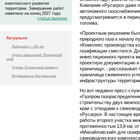
комплексного развития
Компания «Русагро» даже 
территории. Завершение работ
автономного газоснабжения
намечено на конец 2027 года.
предусматривается в перио
статьи раздела
топлива.
«Проектным решением был
Актуально
природного газа к началу 
«Комплекс производства ко
Хабаровску - 160 лет
газификации сместился. Д
Адреса инвестиций. Приморский
инвестиционного проекта 
край
проектную документацию и
Туризм: Приморский маршрут
хранилищ», - рассказывал 
хранилища сжиженного угле
Недвижимость Владивостока
инфраструктуры территори
Но вот недавно пресс-служ
«Газпром газораспределени
строительству двух межпо
крае с отводами к свиново
«Русагро». В настоящее вр
работы второго участка ме
протяженностью 13,8 км, о
«Михайловский» для гази
свиноводческого комплекса