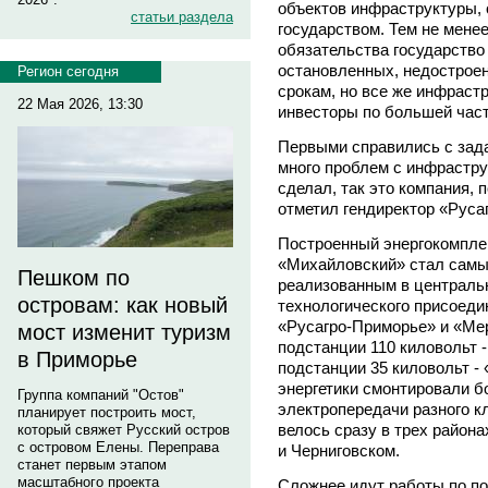
объектов инфраструктуры,
статьи раздела
государством. Тем не менее
обязательства государство
остановленных, недостроен
Регион сегодня
срокам, но все же инфраст
22 Мая 2026, 13:30
инвесторы по большей час
Первыми справились с зада
много проблем с инфрастру
сделал, так это компания, 
отметил гендиректор «Руса
Построенный энергокомпле
«Михайловский» стал самы
Пешком по
реализованным в централь
островам: как новый
технологического присоеди
«Русагро-Приморье» и «Ме
мост изменит туризм
подстанции 110 киловольт 
в Приморье
подстанции 35 киловольт -
энергетики смонтировали б
Группа компаний "Остов"
электропередачи разного к
планирует построить мост,
велось сразу в трех район
который свяжет Русский остров
с островом Елены. Переправа
и Черниговском.
станет первым этапом
масштабного проекта
Сложнее идут работы по по