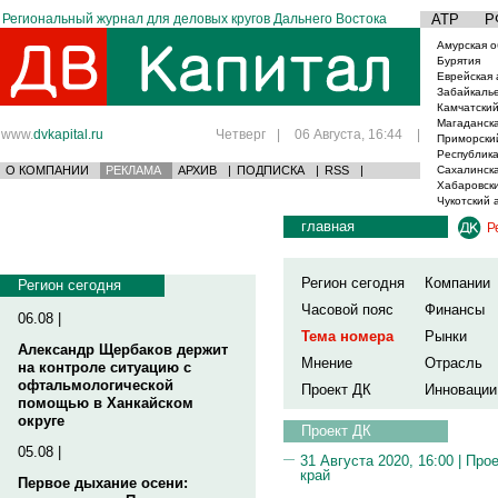
Региональный журнал для деловых кругов Дальнего Востока
АТР
Р
Амурская о
Бурятия
Еврейская 
Забайкаль
Камчатский
Магаданска
www.
dvkapital.ru
Четверг
|
06 Августа, 16:44
|
Приморски
Республика
О КОМПАНИИ
РЕКЛАМА
АРХИВ
|
ПОДПИСКА
|
RSS
|
Сахалинска
Хабаровски
Чукотский 
главная
Р
Регион сегодня
Компании
Регион сегодня
Часовой пояс
Финансы
06.08 |
Тема номера
Рынки
Александр Щербаков держит
Мнение
Отрасль
на контроле ситуацию с
офтальмологической
Проект ДК
Инновации
помощью в Ханкайском
округе
Проект ДК
05.08 |
31 Августа 2020, 16:00 |
Прое
край
Первое дыхание осени: