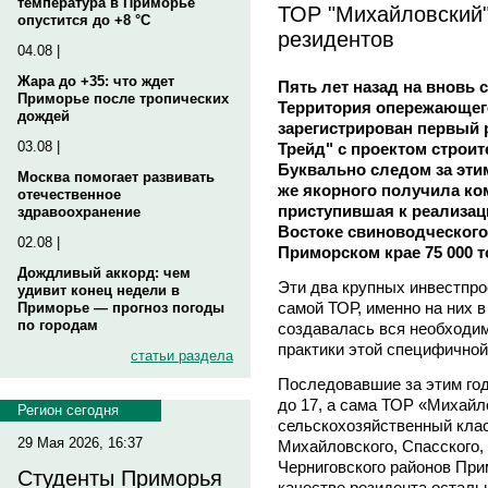
температура в Приморье
ТОР "Михайловский"
опустится до +8 °C
резидентов
04.08 |
Жара до +35: что ждет
Пять лет назад на вновь
Приморье после тропических
Территория опережающег
дождей
зарегистрирован первый 
03.08 |
Трейд" с проектом строи
Буквально следом за эти
Москва помогает развивать
же якорного получила ко
отечественное
приступившая к реализац
здравоохранение
Востоке свиноводческого
02.08 |
Приморском крае 75 000 т
Дождливый аккорд: чем
Эти два крупных инвестпро
удивит конец недели в
самой ТОР, именно на них 
Приморье — прогноз погоды
по городам
создавалась вся необходи
практики этой специфичной
статьи раздела
Последовавшие за этим го
до 17, а сама ТОР «Михай
Регион сегодня
сельскохозяйственный кла
29 Мая 2026, 16:37
Михайловского, Спасского,
Черниговского районов При
Студенты Приморья
качестве резидента осталь