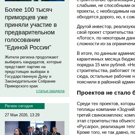
слабыми, не способными о
Более 100 тысяч
проекты, с необходимым н
приморцев уже
обходятся дорого, но, к сож
приняли участие в
Другой инвестор, реализу
предварительном
свой проект строительства
«Лотос», по некоторым да
голосовании
сложности из-за ограничен
"Единой России"
В итоге, по данным админи
Жители региона продолжают
карантинных месяца бюдже
выбирать кандидатов, которые
порядка 15 млн рублей. «Н
представят партию на
строительства, работают те
предстоящих выборах в
сюда, остальные рабочие не
Государственную Думу и
Законодательное Собрание
пояснили в районной админ
Приморского края.
статьи раздела
Проектов не стало
Среди тех проектов, которы
Регион сегодня
теплицы компании «Зодчий»
третий свинокомплекс ком
27 Мая 2026, 13:29
этап строительства объект
«Русагро», реализация теп
Кроме того, не так давно, 