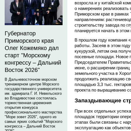
возросла и у китайской ко
о намерениях реализовать 
Приморском крае в рамках
направлениям: растениевод
строительству завода по гл
планируется начать в этом 
Губернатор
Приморского края
В прошлом году компания 
работы. Засеяв в этом году 
Олег Кожемяко дал
кукурузой, летом она полу
старт "Морскому
посевные площади. Новое 
конгрессу – Дальний
Председателем Правитель
июне, о расширении границ
Восток 2026"
земельного участка в Хоро
продолжить реализацию сво
В Дальневосточном морском
тренажерном центре Морского
площадью 3,3 тыс. гектаро
государственного университета
проекта по выращиванию со
им. адмирала Г. И. Невельского
во Владивостоке состоялась
Запаздывающие ст
торжественная церемония
открытия конкурса
При всех отдельных успех
профессионального мастерства
площадок территории опере
"Море зовет 2026", одного из
самых ярких событий "Морского
этапах были связаны с на
конгресса – Дальний Восток
эксплуатацию как объектов
2026".