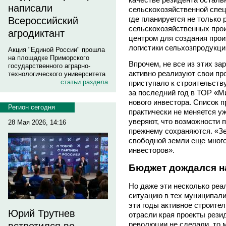
написали
сельскохозяйственной спец
где планируется не только
Всероссийский
сельскохозяйственных прои
агродиктант
центром для создания прои
логистики сельхозпродукци
Акция "Единой России" прошла
на площадке Приморского
Впрочем, не все из этих за
государственного аграрно-
активно реализуют свои пр
технологического университета
статьи раздела
приступало к строительств
за последний год в ТОР «М
нового инвестора. Список п
Регион сегодня
практически не меняется у
уверяют, что возможности 
28 Мая 2026, 14:16
прежнему сохраняются. «Зем
свободной земли еще много,
инвесторов».
Бюджет дождался н
Но даже эти несколько ре
ситуацию в тех муниципали
эти годы активное строител
Юрий Трутнев
отрасли края проекты рез
революции не сделали, то