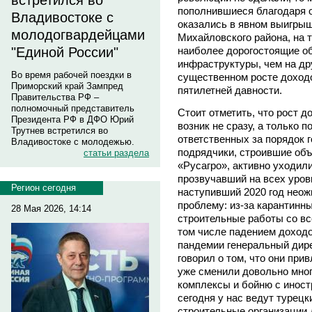
встретился во
пополнившиеся благодаря 
Владивостоке с
оказались в явном выигрыш
молодогвардейцами
Михайловского района, на 
"Единой России"
наиболее дорогостоящие о
инфраструктуры, чем на др
Во время рабочей поездки в
существенном росте доходо
Приморский край Зампред
пятилетней давности.
Правительства РФ –
полномочный представитель
Стоит отметить, что рост д
Президента РФ в ДФО Юрий
возник не сразу, а только
Трутнев встретился во
ответственных за порядок г
Владивостоке с молодежью.
подрядчики, строившие объ
статьи раздела
«Русагро», активно уходили
прозвучавший на всех уров
Регион сегодня
наступивший 2020 год неож
проблему: из-за карантинн
28 Мая 2026, 14:14
строительные работы со в
том числе падением доходо
пандемии генеральный дир
говорил о том, что они пр
уже сменили довольно мног
комплексы и бойню с инос
сегодня у нас ведут турецк
строительные организации 