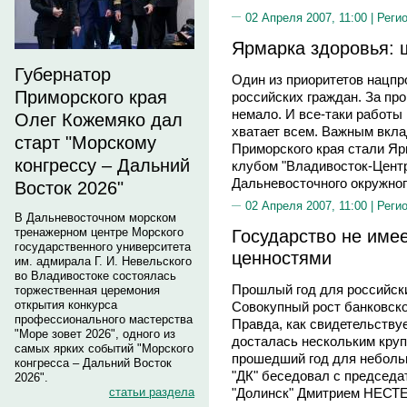
02 Апреля 2007, 11:00 |
Реги
Ярмарка здоровья: 
Губернатор
Один из приоритетов нацпр
Приморского края
российских граждан. За пр
немало. И все-таки работы 
Олег Кожемяко дал
хватает всем. Важным вкла
старт "Морскому
Приморского края стали Яр
конгрессу – Дальний
клубом "Владивосток-Цент
Дальневосточного окружног
Восток 2026"
02 Апреля 2007, 11:00 |
Реги
В Дальневосточном морском
тренажерном центре Морского
Государство не име
государственного университета
ценностями
им. адмирала Г. И. Невельского
во Владивостоке состоялась
Прошлый год для российск
торжественная церемония
открытия конкурса
Совокупный рост банковск
профессионального мастерства
Правда, как свидетельствуе
"Море зовет 2026", одного из
досталась нескольким кру
самых ярких событий "Морского
прошедший год для неболь
конгресса – Дальний Восток
"ДК" беседовал с председа
2026".
статьи раздела
"Долинск" Дмитрием НЕС