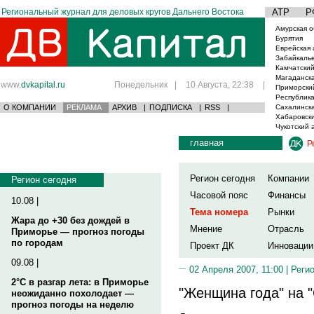
Региональный журнал для деловых кругов Дальнего Востока
АТР
Р
Амурская о
Бурятия
Еврейская 
Забайкаль
Камчатский
Магаданска
www.
dvkapital.ru
Понедельник
|
10 Августа, 22:38
|
Приморски
Республика
О КОМПАНИИ
РЕКЛАМА
АРХИВ
|
ПОДПИСКА
|
RSS
|
Сахалинска
Хабаровски
Чукотский 
главная
Р
Регион сегодня
Компании
Регион сегодня
Часовой пояс
Финансы
10.08 |
Тема номера
Рынки
Жара до +30 без дождей в
Мнение
Отрасль
Приморье — прогноз погоды
по городам
Проект ДК
Инновации
09.08 |
02 Апреля 2007, 11:00 |
Реги
2°C в разгар лета: в Приморье
"Женщина года" на 
неожиданно похолодает —
прогноз погоды на неделю