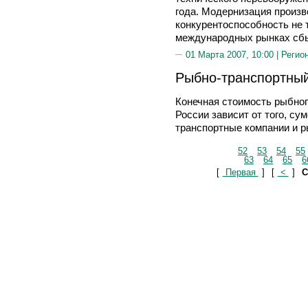
года. Модернизация произв
конкурентоспособность не т
международных рынках сб
01 Марта 2007, 10:00 |
Регио
Рыбно-транспортны
Конечная стоимость рыбног
России зависит от того, су
транспортные компании и 
52
53
54
55
63
64
65
6
[
Первая
]
[
<
]
С