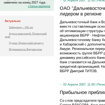
02 Апреля 2007, 11:00 |
Реги
намечено на конец 2027 года.
статьи раздела
ОАО "Дальневосточн
лидером в регионе
Актуально
Дальневосточный банк и Вс
вместе составляющие осно
Хабаровску - 160 лет
об оптимизации структуры 
Адреса инвестиций. Приморский
акционером ВБРР - Нефтяно
край
Дальневосточному банку б
Туризм: Приморский маршрут
и Хабаровский с дополнит
Амуре. Региональное пере
Недвижимость Владивостока
возможность группе ВБРР 
динамику российского банк
банк становится на Дальн
кредитной организацией. На
ВБРР Дмитрий ТИТОВ.
02 Апреля 2007, 11:00 |
Реги
Прибыльное прибли
Со слов председателя прав
Сергея ВЛАСОВА, банк пла