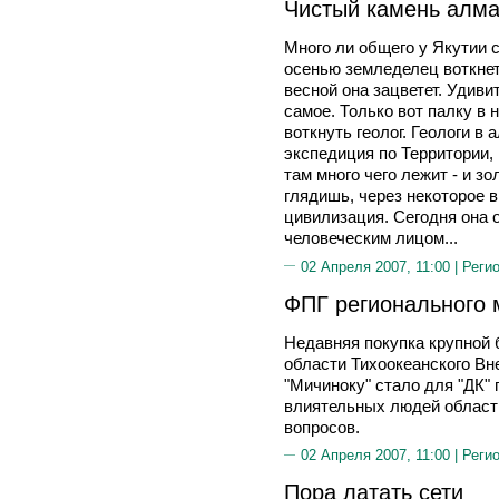
Чистый камень алма
Много ли общего у Якутии 
осенью земледелец воткнет
весной она зацветет. Удиви
самое. Только вот палку в
воткнуть геолог. Геологи в 
экспедиция по Территории, 
там много чего лежит - и зо
глядишь, через некоторое 
цивилизация. Сегодня она 
человеческим лицом...
02 Апреля 2007, 11:00 |
Реги
ФПГ регионального
Недавняя покупка крупной 
области Тихоокеанского Вн
"Мичиноку" стало для "ДК" 
влиятельных людей област
вопросов.
02 Апреля 2007, 11:00 |
Реги
Пора латать сети