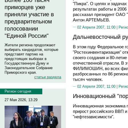
Более 100 тысяч
"Пикра". О целях и задачах
приморцев уже
результатах работы в 2006 
приняли участие в
рассказал президент ОАО "
Антон АРТЕМЬЕВ.
предварительном
02 Апреля 2007, 11:00 |
Реги
голосовании
"Единой России"
Дальневосточный р
Жители региона продолжают
В этом году Федеральное г
выбирать кандидатов, которые
"Ростехинвентаризация" отм
представят партию на
своего создания и 80-летие
предстоящих выборах в
отечественной отрасли. В э
Государственную Думу и
Законодательное Собрание
ФИЛИМОШИН, во всех филиа
Приморского края.
разбросанных по 86 регион
статьи раздела
тысяч человек.
02 Апреля 2007, 11:00 |
Реги
Регион сегодня
Инновационный "пор
27 Мая 2026, 13:29
Инновационная экономика 
прирост российского ВВП и
"нефтезависимости".