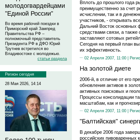
Вплоть до прошлого года 
молодогвардейцами
преимущественно за счет р
"Единой России"
исчислении, так и в денежн
участников, - открывать вс
Во время рабочей поездки в
Дальний Восток основных 
Приморский край Зампред
средствами связи, а также
Правительства РФ –
заставляют сотовых ритейл
полномочный представитель
Президента РФ в ДФО Юрий
Сегодня на первый план вых
Трутнев встретился во
их эффективность.
Владивостоке с молодежью.
02 Апреля 2007, 11:00 |
Реги
статьи раздела
На золотой диете
Регион сегодня
2006-й, в отличие от его п
28 Мая 2026, 14:14
обновления активов в золо
активных поисковых и геол
Процессы консолидации так
масштабам, как и прогнозир
02 Апреля 2007, 11:00 |
Реги
"Балтийская" синерг
В декабре 2006 года завер
российских пивоваренных ко