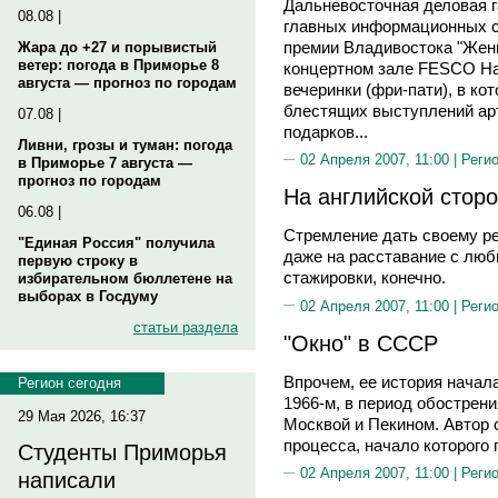
Дальневосточная деловая га
08.08 |
главных информационных с
премии Владивостока "Женщ
Жара до +27 и порывистый
ветер: погода в Приморье 8
концертном зале FESCO Hal
августа — прогноз по городам
вечеринки (фри-пати), в ко
блестящих выступлений арт
07.08 |
подарков...
Ливни, грозы и туман: погода
02 Апреля 2007, 11:00 |
Реги
в Приморье 7 августа —
прогноз по городам
На английской сторо
06.08 |
Стремление дать своему ре
"Единая Россия" получила
даже на расставание с люб
первую строку в
стажировки, конечно.
избирательном бюллетене на
выборах в Госдуму
02 Апреля 2007, 11:00 |
Реги
статьи раздела
"Окно" в СССР
Впрочем, ее история начала
Регион сегодня
1966-м, в период обострен
29 Мая 2026, 16:37
Москвой и Пекином. Автор с
процесса, начало которого 
Студенты Приморья
02 Апреля 2007, 11:00 |
Реги
написали