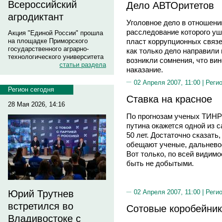
Всероссийский
Дело АВТОритетов
агродиктант
Уголовное дело в отношени
расследование которого уш
Акция "Единой России" прошла
на площадке Приморского
пласт коррупционных связе
государственного аграрно-
как только дело направили 
технологического университета
возникли сомнения, что ви
статьи раздела
наказание.
02 Апреля 2007, 11:00 |
Реги
Регион сегодня
Ставка на красное
28 Мая 2026, 14:16
По прогнозам ученых ТИНР
путина окажется одной из
50 лет. Достаточно сказать,
обещают ученые, дальневос
Вот только, по всей видимо
быть не добытыми.
Юрий Трутнев
02 Апреля 2007, 11:00 |
Реги
встретился во
Сотовые коробейни
Владивостоке с