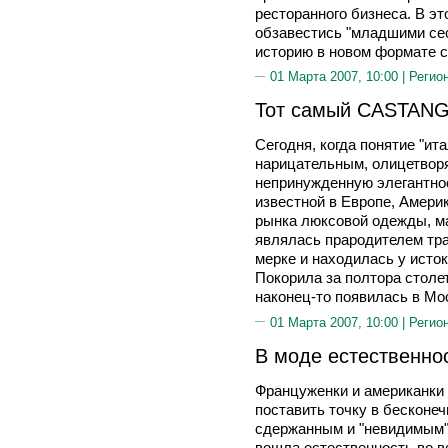
ресторанного бизнеса. В э
обзавестись "младшими сес
историю в новом формате с
01 Марта 2007, 10:00 |
Регио
Тот самый CASTANG
Сегодня, когда понятие "ит
нарицательным, олицетвор
непринужденную элегантнос
известной в Европе, Америк
рынка люксовой одежды, м
являлась прародителем тр
мерке и находилась у истоко
Покорила за полтора столе
наконец-то появилась в Мо
01 Марта 2007, 10:00 |
Регио
В моде естественнос
Француженки и американки 
поставить точку в бесконеч
сдержанным и "невидимым" 
вошла естественность во в