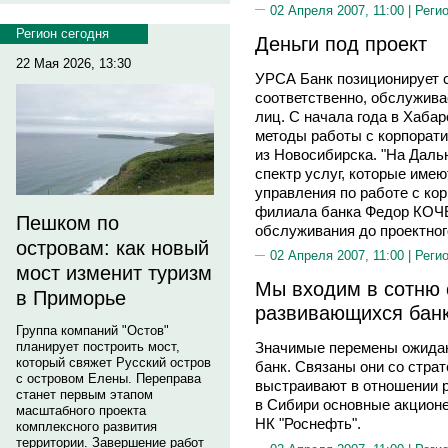
02 Апреля 2007, 11:00 |
Реги
Регион сегодня
Деньги под проект
22 Мая 2026, 13:30
УРСА Банк позиционирует с
соответственно, обслужива
лиц. С начала года в Хаба
методы работы с корпорат
из Новосибирска. "На Дал
спектр услуг, которые имею
управления по работе с ко
филиала банка Федор КОЧЕТ
Пешком по
обслуживания до проектног
островам: как новый
02 Апреля 2007, 11:00 |
Реги
мост изменит туризм
Мы входим в сотню
в Приморье
развивающихся банк
Группа компаний "Остов"
планирует построить мост,
Значимые перемены ожида
который свяжет Русский остров
банк. Связаны они со стра
с островом Елены. Переправа
выстраивают в отношении р
станет первым этапом
в Сибири основные акционе
масштабного проекта
НК "Роснефть".
комплексного развития
территории. Завершение работ