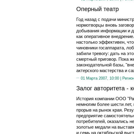
Оперный театр
Год назад с подачи мини
нормотворцы вновь заговор
добывания информации и д
как оперативное внедрение
настолько эффективен, что
чиновники госаппарата, ло
забили тревогу: дать на эт
смертный приговор. Пока ж
законодательной базы, "вн
актерского мастерства и с
01 Марта 2007, 10:00 |
Регио
Залог авторитета - 
История компании ООО "Рат
немногим более шести лет,
прорыв на рынок края. Резу
предприятие самостоятель
потребителей, оказались н
золотые медали на выставк
и семь на октябрьской выс