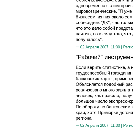
одновременно с этим проис
мировоззренческие. "Я уже
бизнесом, из них около сем
собеседник "ДК", - но толь
что это дело собой предст
наитию, но в силу того, что
получалось".
02 Апреля 2007, 11:00 |
Реги
"Рабочий" инструме
Если верить статистике, а 
трудоспособный гражданин 
банковских карты; приморец
Объясняется подобный раск
реализовано много зарплат
человек, как правило, полу
большое число экспресс-кр
По обороту по банковским 
край, хотя Приморье догон
региона.
02 Апреля 2007, 11:00 |
Реги