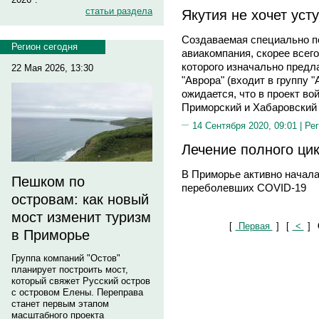
статьи раздела
Якутия не хочет уст
Создаваемая специально п
Регион сегодня
авиакомпания, скорее всего
которого изначально предл
22 Мая 2026, 13:30
"Аврора" (входит в группу 
ожидается, что в проект во
Приморский и Хабаровский 
14 Сентября 2020, 09:01 |
Рег
Лечение полного ци
В Приморье активно начала
Пешком по
переболевших COVID-19
островам: как новый
мост изменит туризм
[
Первая
]
[
<
]
в Приморье
Группа компаний "Остов"
планирует построить мост,
который свяжет Русский остров
с островом Елены. Переправа
станет первым этапом
масштабного проекта