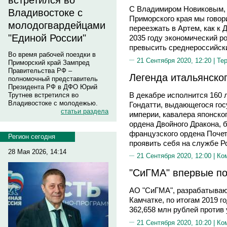
встретился во
С Владимиром Новиковым, 
Владивостоке с
Приморского края мы говор
молодогвардейцами
переезжать в Артем, как к
"Единой России"
2035 году экономический р
превысить среднероссийск
Во время рабочей поездки в
21 Сентября 2020, 12:20 |
Те
Приморский край Зампред
Правительства РФ –
Легенда итальянско
полномочный представитель
Президента РФ в ДФО Юрий
В декабре исполнится 160 
Трутнев встретился во
Владивостоке с молодежью.
Гондатти, выдающегося гос
статьи раздела
империи, кавалера японског
ордена Двойного Дракона, 
французского ордена Почет
Регион сегодня
проявить себя на службе Р
28 Мая 2026, 14:14
21 Сентября 2020, 12:00 |
Ко
"СиГМА" впервые по
АО "СиГМА", разрабатываю
Камчатке, по итогам 2019 
362,658 млн рублей против 
21 Сентября 2020, 10:20 |
Ко