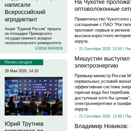
На Чукотке проложа
написали
оптоволоконные сет
Всероссийский
агродиктант
Правительство Чукотского 
соглашение с ПАО "Ростеле
Акция "Единой России" прошла
проложит первые в регионе
на площадке Приморского
высокоскоростного интерне
государственного аграрно-
округа.
технологического университета
статьи раздела
21 Сентября 2020, 13:50 |
Ча
Мишустин выступил 
Регион сегодня
электроэнергию
28 Мая 2026, 14:16
Премьер-министр России М
нормальных условий жизни
эффективная система энерг
горячая вода без перебоев,
доступным хотя бы ценам", 
электроэнергетике и газиф
округа.
21 Сентября 2020, 13:00 |
Пе
Юрий Трутнев
Владимир Новиков: