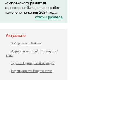
комплексного развития
территории. Завершение работ
намечено на конец 2027 года.
статьи раздела
Актуально
Хабаровску - 160 лет
Адреса инвестиций. Приморский
край
Туризм: Приморский маршрут
Недвижимость Владивостока