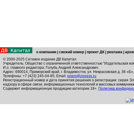
о компании
|
свежий номер
|
проект ДК
|
реклама
|
архи
© 2000-2025 Сетевое издание ДВ Капитал
Учредитель: Общество с ограниченной ответственностью "Издательская ко
И.о. главного редактора: Голубь Андрей Александрович
Адрес: 690014, Приморский край, г. Владивосток, ул. Некрасовская д. 36 «Б»
Телефоны: +7 (423) 245-04-85; Email:
priem@zrpress.ru
Регистрационный номер и дата принятия решения о регистрации: серия Эл
надзору в сфере связи, информационных технологий и массовых коммуник
Содержит информационную продукцию категории 18+.
Политика конфиден