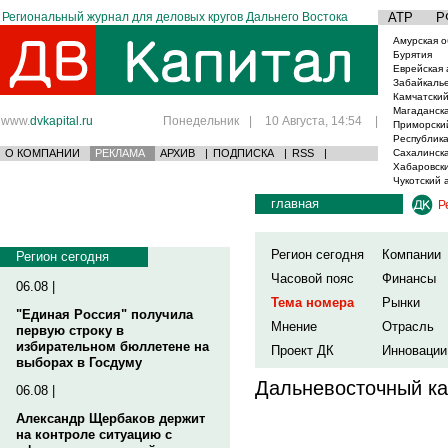
Региональный журнал для деловых кругов Дальнего Востока
АТР
Р
Амурская о
Бурятия
Еврейская 
Забайкаль
Камчатский
Магаданска
www.
dvkapital.ru
Понедельник
|
10 Августа, 14:54
|
Приморски
Республика
О КОМПАНИИ
РЕКЛАМА
АРХИВ
|
ПОДПИСКА
|
RSS
|
Сахалинска
Хабаровски
Чукотский 
главная
Р
Регион сегодня
Компании
Регион сегодня
Часовой пояс
Финансы
06.08 |
Тема номера
Рынки
"Единая Россия" получила
Мнение
Отрасль
первую строку в
избирательном бюллетене на
Проект ДК
Инновации
выборах в Госдуму
Дальневосточный ка
06.08 |
Александр Щербаков держит
на контроле ситуацию с