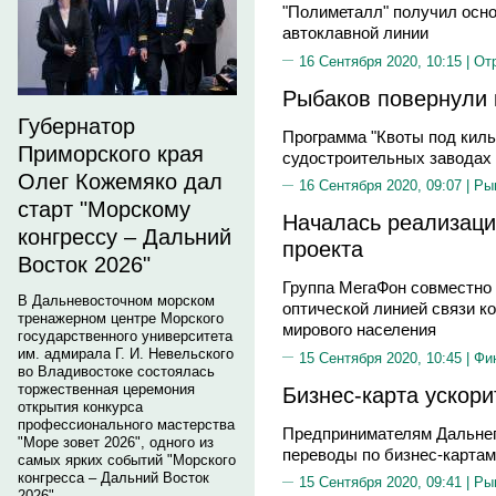
"Полиметалл" получил осно
автоклавной линии
16 Сентября 2020, 10:15 |
От
Рыбаков повернули
Губернатор
Программа "Квоты под киль
Приморского края
судостроительных заводах 
Олег Кожемяко дал
16 Сентября 2020, 09:07 |
Ры
старт "Морскому
Началась реализаци
конгрессу – Дальний
проекта
Восток 2026"
Группа МегаФон совместно 
В Дальневосточном морском
оптической линией связи к
тренажерном центре Морского
мирового населения
государственного университета
им. адмирала Г. И. Невельского
15 Сентября 2020, 10:45 |
Фи
во Владивостоке состоялась
торжественная церемония
Бизнес-карта ускори
открытия конкурса
профессионального мастерства
Предпринимателям Дальнег
"Море зовет 2026", одного из
переводы по бизнес-картам
самых ярких событий "Морского
конгресса – Дальний Восток
15 Сентября 2020, 09:41 |
Ры
2026".