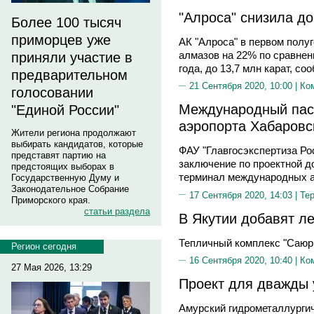
"Алроса" снизила д
Более 100 тысяч
приморцев уже
АК "Алроса" в первом полу
алмазов на 22% по сравне
приняли участие в
года, до 13,7 млн карат, с
предварительном
21 Сентября 2020, 10:00 |
Ко
голосовании
Международный пас
"Единой России"
аэропорта Хабаровс
Жители региона продолжают
выбирать кандидатов, которые
ФАУ "Главгосэкспертиза Р
представят партию на
заключение по проектной д
предстоящих выборах в
терминал международных а
Государственную Думу и
Законодательное Собрание
17 Сентября 2020, 14:03 |
Те
Приморского края.
статьи раздела
В Якутии добавят ле
Тепличный комплекс "Саюр
Регион сегодня
16 Сентября 2020, 10:40 |
Ко
27 Мая 2026, 13:29
Проект для дважды
Амурский гидрометаллурги