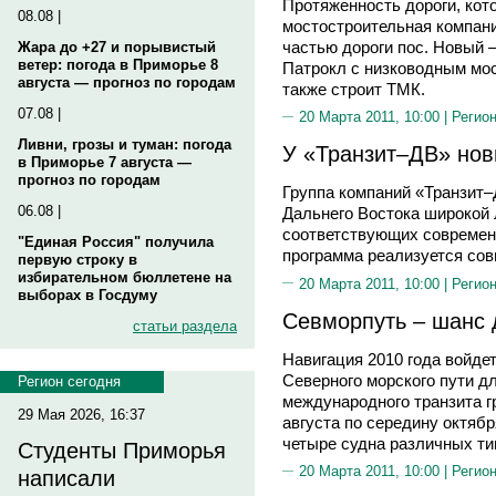
Протяженность дороги, кот
08.08 |
мостостроительная компани
частью дороги пос. Новый 
Жара до +27 и порывистый
ветер: погода в Приморье 8
Патрокл с низководным мос
августа — прогноз по городам
также строит ТМК.
07.08 |
20 Марта 2011, 10:00 |
Регион
Ливни, грозы и туман: погода
У «Транзит–ДВ» но
в Приморье 7 августа —
прогноз по городам
Группа компаний «Транзит–
06.08 |
Дальнего Востока широкой 
соответствующих современ
"Единая Россия" получила
программа реализуется сов
первую строку в
избирательном бюллетене на
20 Марта 2011, 10:00 |
Регион
выборах в Госдуму
Севморпуть – шанс 
статьи раздела
Навигация 2010 года войде
Северного морского пути дл
Регион сегодня
международного транзита г
29 Мая 2026, 16:37
августа по середину октяб
четыре судна различных ти
Студенты Приморья
20 Марта 2011, 10:00 |
Регион
написали