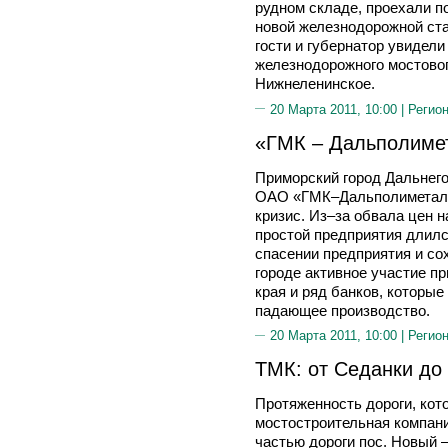
рудном складе, проехали по
новой железнодорожной ст
гости и губернатор увидел
железнодорожного мостовог
Нижнеленинское.
20 Марта 2011, 10:00 |
Регион
«ГМК – Дальполимет
Приморский город Дальнег
ОАО «ГМК–Дальполиметалл
кризис. Из–за обвала цен 
простой предприятия длился
спасении предприятия и со
городе активное участие п
края и ряд банков, которые
падающее производство.
20 Марта 2011, 10:00 |
Регион
ТМК: от Седанки до
Протяженность дороги, кот
мостостроительная компани
частью дороги пос. Новый 