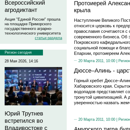
Всероссийский
Протоиерей Алексан
агродиктант
крыла
Акция "Единой России" прошла
Наступление Великого Поста
на площадке Приморского
относится церковь к предп
государственного аграрно-
православия сочетаются с 
технологического университета
современного бизнеса. Об 
статьи раздела
Покровского кафедрального
социальной помощи и благ
Регион сегодня
Епархии, протоиереем Але
20 Марта 2011, 10:00 |
Регион
28 Мая 2026, 14:16
Дюссе–Алинь - царс
Горный хребет Дюссе–Алинь
Хабаровского края. Скрытое 
водопадов представляет со
тронутой цивилизацией. А 
уверенностью назвать жемч
Юрий Трутнев
20 Марта 2011, 10:00 |
Регион
встретился во
Владивостоке с
Амурского тигра буд