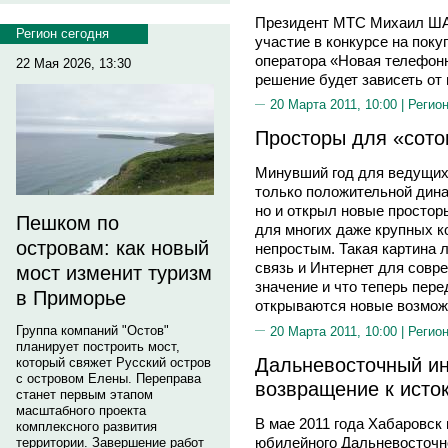
Президент МТС Михаил ША
Регион сегодня
участие в конкурсе на поку
оператора «Новая телефонн
22 Мая 2026, 13:30
решение будет зависеть от 
20 Марта 2011, 10:00 |
Регион
Просторы для «сото
Минувший год для ведущих
только положительной дина
но и открыл новые просторы
Пешком по
для многих даже крупных к
островам: как новый
непростым. Такая картина 
связь и Интернет для совр
мост изменит туризм
значение и что теперь пер
в Приморье
открываются новые возмож
Группа компаний "Остов"
20 Марта 2011, 10:00 |
Регион
планирует построить мост,
Дальневосточный ин
который свяжет Русский остров
с островом Елены. Переправа
возвращение к исто
станет первым этапом
масштабного проекта
В мае 2011 года Хабаровск 
комплексного развития
юбилейного Дальневосточн
территории. Завершение работ