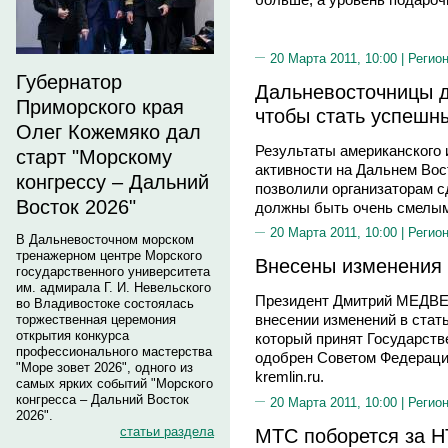
20 Марта 2011, 10:00 |
Регион
Губернатор
Дальневосточницы 
Приморского края
чтобы стать успешн
Олег Кожемяко дал
Результаты американского
старт "Морскому
активности на Дальнем Вос
конгрессу – Дальний
позволили организаторам 
Восток 2026"
должны быть очень смелым
20 Марта 2011, 10:00 |
Регион
В Дальневосточном морском
тренажерном центре Морского
Внесены изменения 
государственного университета
им. адмирала Г. И. Невельского
Президент Дмитрий МЕДВЕ
во Владивостоке состоялась
внесении изменений в стат
торжественная церемония
открытия конкурса
который принят Государств
профессионального мастерства
одобрен Советом Федерации
"Море зовет 2026", одного из
kremlin.ru.
самых ярких событий "Морского
конгресса – Дальний Восток
20 Марта 2011, 10:00 |
Регион
2026".
МТС поборется за Н
статьи раздела