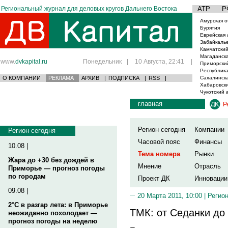
Региональный журнал для деловых кругов Дальнего Востока
АТР
Р
Амурская о
Бурятия
Еврейская 
Забайкаль
Камчатский
Магаданска
www.
dvkapital.ru
Понедельник
|
10 Августа, 22:41
|
Приморски
Республика
О КОМПАНИИ
РЕКЛАМА
АРХИВ
|
ПОДПИСКА
|
RSS
|
Сахалинска
Хабаровски
Чукотский 
главная
Р
Регион сегодня
Компании
Регион сегодня
Часовой пояс
Финансы
10.08 |
Тема номера
Рынки
Жара до +30 без дождей в
Мнение
Отрасль
Приморье — прогноз погоды
по городам
Проект ДК
Инновации
09.08 |
20 Марта 2011, 10:00 |
Регион
2°C в разгар лета: в Приморье
ТМК: от Седанки до
неожиданно похолодает —
прогноз погоды на неделю