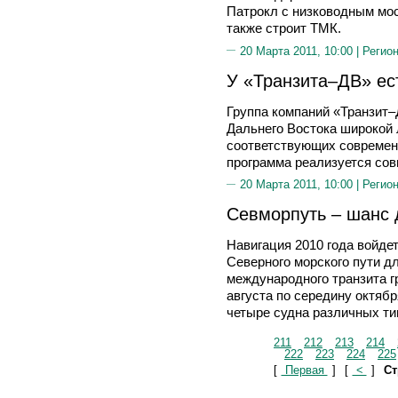
Патрокл с низководным мос
также строит ТМК.
20 Марта 2011, 10:00 |
Регион
У «Транзита–ДВ» ес
Группа компаний «Транзит–
Дальнего Востока широкой 
соответствующих современ
программа реализуется сов
20 Марта 2011, 10:00 |
Регион
Севморпуть – шанс 
Навигация 2010 года войде
Северного морского пути дл
международного транзита г
августа по середину октяб
четыре судна различных ти
211
212
213
214
222
223
224
225
[
Первая
]
[
<
]
Ст