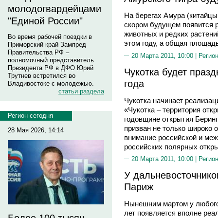
молодогвардейцами
На берегах Амура (китайцы
"Единой России"
скором будущем появится р
животных и редких растений
Во время рабочей поездки в
этом году, а общая площадь
Приморский край Зампред
Правительства РФ –
20 Марта 2011, 10:00 |
Регион
полномочный представитель
Президента РФ в ДФО Юрий
Чукотка будет празд
Трутнев встретился во
года
Владивостоке с молодежью.
статьи раздела
Чукотка начинает реализац
«Чукотка – территория откр
Регион сегодня
годовщине открытия Бери
призван не только широко о
28 Мая 2026, 14:14
внимание российской и меж
российских полярных откры
20 Марта 2011, 10:00 |
Регион
У дальневосточнико
Париж
Нынешним мартом у любого
лет появляется вполне реа