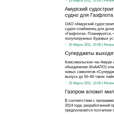
20 Марта 2011, 10:00 |
Регион
Амурский судострои
судно для Газфлота
ОАО «Амурский судостроит
судно–снабженец для доче
«Газфлота». Планируется, 
полупогружных буровых ус
20 Марта 2011, 10:00 |
Регион
Суперджеты выходят
Комсомольское–на–Амуре а
объединение (КнААПО) план
новых самолетов «Супердже
выпуск до 50–60 таких лайн
20 Марта 2011, 10:00 |
Регион
Газпром вложит мил
В соответствии с программ
2014 года, разработанной 
предполагается поэтапное 