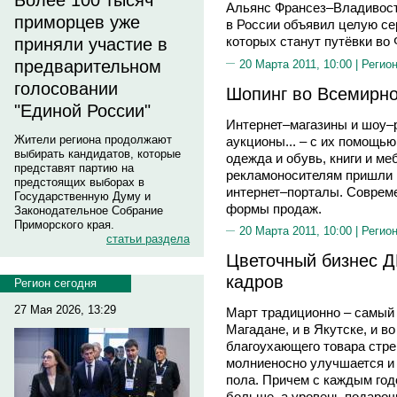
Более 100 тысяч
Альянс Франсез–Владивост
приморцев уже
в России объявил целую се
которых станут путёвки во
приняли участие в
предварительном
20 Марта 2011, 10:00 |
Регион
голосовании
Шопинг во Всемирно
"Единой России"
Интернет–магазины и шоу–
Жители региона продолжают
аукционы... – с их помощью
выбирать кандидатов, которые
одежда и обувь, книги и ме
представят партию на
рекламоносителям пришли
предстоящих выборах в
интернет–порталы. Соврем
Государственную Думу и
формы продаж.
Законодательное Собрание
Приморского края.
20 Марта 2011, 10:00 |
Регион
статьи раздела
Цветочный бизнес Д
кадров
Регион сегодня
27 Мая 2026, 13:29
Март традиционно – самый 
Магадане, и в Якутске, и в
благоухающего товара стре
молниеносно улучшается и
пола. Причем с каждым год
больше, а уровень подароч