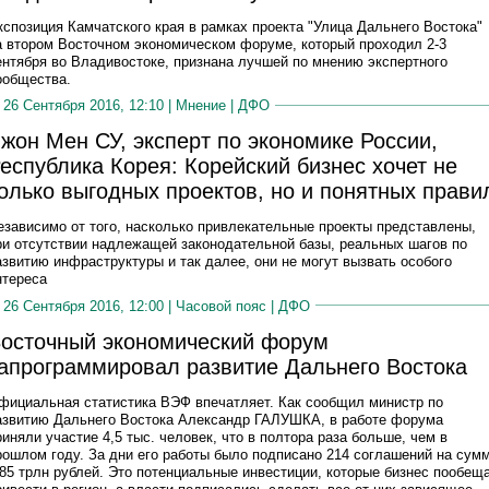
кспозиция Камчатского края в рамках проекта "Улица Дальнего Востока"
а втором Восточном экономическом форуме, который проходил 2-3
ентября во Владивостоке, признана лучшей по мнению экспертного
ообщества.
26 Сентября 2016, 12:10 |
Мнение
|
ДФО
жон Мен СУ, эксперт по экономике России,
еспублика Корея: Корейский бизнес хочет не
олько выгодных проектов, но и понятных прави
езависимо от того, насколько привлекательные проекты представлены,
ри отсутствии надлежащей законодательной базы, реальных шагов по
азвитию инфраструктуры и так далее, они не могут вызвать особого
нтереса
26 Сентября 2016, 12:00 |
Часовой пояс
|
ДФО
осточный экономический форум
апрограммировал развитие Дальнего Востока
фициальная статистика ВЭФ впечатляет. Как сообщил министр по
азвитию Дальнего Востока Александр ГАЛУШКА, в работе форума
риняли участие 4,5 тыс. человек, что в полтора раза больше, чем в
рошлом году. За дни его работы было подписано 214 соглашений на сум
,85 трлн рублей. Это потенциальные инвестиции, которые бизнес пообещ