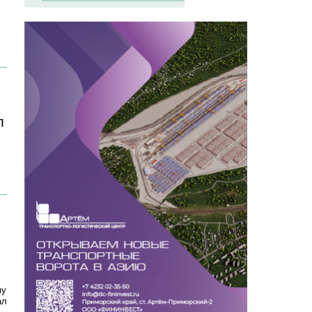
л
му
ал