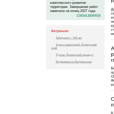
Н
комплексного развития
территории. Завершение работ
Д
намечено на конец 2027 года.
с
статьи раздела
ю
н
к
с
Актуально
е
Хабаровску - 160 лет
Адреса инвестиций. Приморский
А
край
р
Туризм: Приморский маршрут
г
Недвижимость Владивостока
В
п
О
Ф
к
О
п
В