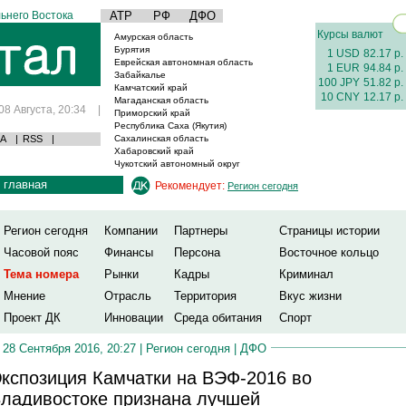
ьнего Востока
АТР
РФ
ДФО
Курсы валют
Амурская область
Бурятия
1 USD
82.17 р.
Еврейская автономная область
1 EUR
94.84 р.
Забайкалье
100 JPY
51.82 р.
Камчатский край
10 CNY
12.17 р.
Магаданская область
08 Августа, 20:34
|
Приморский край
Республика Саха (Якутия)
А
|
RSS
|
Сахалинская область
Хабаровский край
Чукотский автономный округ
главная
Рекомендует:
Регион сегодня
Регион сегодня
Компании
Партнеры
Страницы истории
Часовой пояс
Финансы
Персона
Восточное кольцо
Тема номера
Рынки
Кадры
Криминал
Мнение
Отрасль
Территория
Вкус жизни
Проект ДК
Инновации
Среда обитания
Спорт
28 Сентября 2016, 20:27 |
Регион сегодня
|
ДФО
кспозиция Камчатки на ВЭФ-2016 во
ладивостоке признана лучшей