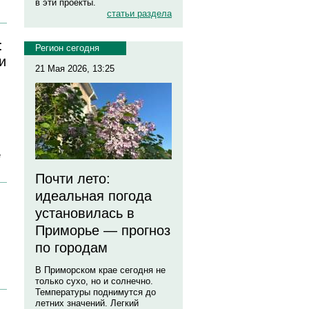
в эти проекты.
статьи раздела
:
Регион сегодня
и
21 Мая 2026, 13:25
е
Почти лето:
идеальная погода
установилась в
Приморье — прогноз
по городам
В Приморском крае сегодня не
только сухо, но и солнечно.
Температуры поднимутся до
летних значений. Легкий