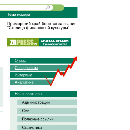
Тема номера
Приморский край борется за звание
"Столица финансовой культуры"
Опрос
Спецпроекты
Интервью
Аналитика
Наши партнеры
Администрации
Сми
Полезные ссылки
Статистика