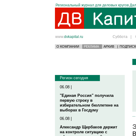
Региональный журнал для деловых кругов Дал
www.
dvkapital.ru
Суббота
|
О КОМПАНИИ
РЕКЛАМА
АРХИВ
|
ПОДПИСК
Регион сегодня
06.08 |
"Единая Россия" получила
первую строку в
избирательном бюллетене на
выборах в Госдуму
06.08 |
Э
Александр Щербаков держит
на контроле ситуацию с
В