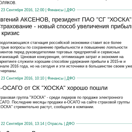
ОЛЯКОВ.
23 Сентября 2016, 12:00 |
Финансы
|
ДФО
вгений АКСЕНОВ, президент ПАО "СГ "ХОСКА"
трахование - новый способ увеличения прибыл
 кризис
родолжающаяся стагнация российской экономики ставит все более
стрые вопросы по сохранению прибыльности и повышению лояльности
лиентов перед руководителями торговых предприятий и сервисных
рганизаций. Ценовая конкуренция, оптимизация затрат и экономия на
аркетинге служили хорошим способом удержания прибыли в 2015-м и
ачале 2016 года, но на сегодня и эти источники в большинстве своем уж
счерпаны.
23 Сентября 2016, 10:10 |
Финансы
|
ДФО
-ОСАГО от СК "ХОСКА" хорошо пошли
траховая группа "ХОСКА" - среди лидеров по продаже электронного
САГО. Последние месяцы продажи е-ОСАГО на сайте страховой группы
ХОСКА" стремительно растут, сообщили в компании.
22 Сентября 2016, 13:14 |
Отрасль
|
ДФО