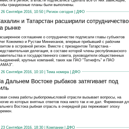
ривести в регион, а власти подписались сделать все от них зависящее,
тобы грандиозные планы были выполнены.
26 Сентября 2016, 10:50 |
Регион сегодня
|
ДФО
ахалин и Татарстан расширили сотрудничество
а рынке
асширенное соглашение о сотрудничестве подписали главы субъектов
лег Кожемяко и Рустам Минниханов, впервые прибывший с рабочим
изитом в островной регион. Вместе с президентом Татарстана -
редставительная делегация, в составе которой члены республиканского
равительства и государственного совета, руководители общественных
бъединений, крупных компаний, таких как ПАО "Татнефть" и ПАО
КАМАЗ".
26 Сентября 2016, 10:10 |
Тема номера
|
ДФО
а Дальнем Востоке рыбаков затягивает под
иль
овая схема работы рыбопромысловой отрасли вызывает вопросы, на
ногие из которых внятных ответов пока никто так и не дал. Фирменная д
альнего Востока рыбная отрасль в очередной раз переживает эпоху
еремен.
23 Сентября 2016, 18:30 |
Компании
|
ДФО