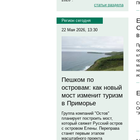
П
статьи раздела
Е
Регион сегодня
С
22 Мая 2026, 13:30
в
П
о
к
о
м
н
и
Пешком по
островам: как новый
Е
мост изменит туризм
в Приморье
С
О
"
Группа компаний "Остов"
планирует построить мост,
который свяжет Русский остров
с островом Елены. Переправа
станет первым этапом
масштабного проекта