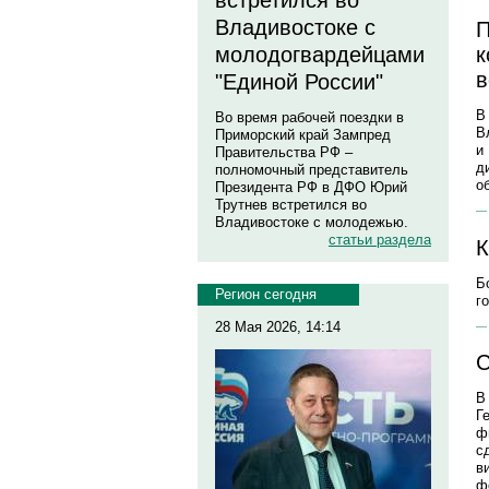
встретился во
Владивостоке с
П
молодогвардейцами
к
в
"Единой России"
В
Во время рабочей поездки в
В
Приморский край Зампред
и
Правительства РФ –
д
полномочный представитель
о
Президента РФ в ДФО Юрий
Трутнев встретился во
Владивостоке с молодежью.
статьи раздела
К
Б
Регион сегодня
г
28 Мая 2026, 14:14
С
В
Г
ф
с
в
ф