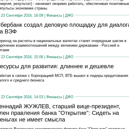
энергия, результат) - начинает незримо работать, обеспечивая позитивны
мпульсы экономике страны.
23 Сентября 2016, 16:09 |
Финансы
|
ДФО
бербанк создал деловую площадку для диалог
а ВЭФ
ереход на расчеты в национальных валютах станет очередным шагом в
прочении взаимоотношений между великими державами - Россией и
итаем
23 Сентября 2016, 15:06 |
Финансы
|
ДФО
есурсы для развития: длиннее и дешевле
аботая в связке с Корпорацией МСП, ВТБ вышел в лидеры кредитования
алого и среднего бизнеса
23 Сентября 2016, 14:03 |
Финансы
|
ДФО
еннадий ЖУЖЛЕВ, старший вице-президент,
лен правления банка "Открытие": Сидеть на
еньгах не имеет смысла
 рамках Восточного экономического форума банк "Открытие" подписал