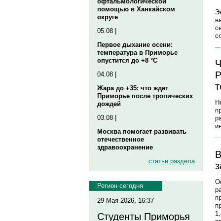
офтальмологической
помощью в Ханкайском
Э
округе
н
с
05.08 |
с
Первое дыхание осени:
температура в Приморье
опустится до +8 °C
Ч
Р
04.08 |
т
Жара до +35: что ждет
Приморье после тропических
Н
дождей
п
03.08 |
р
и
Москва помогает развивать
отечественное
здравоохранение
В
статьи раздела
з
О
Регион сегодня
р
п
29 Мая 2026, 16:37
п
1
Студенты Приморья