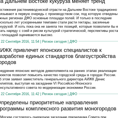
а Дальнем Востоке кукуруза меняет тренд
остижения растениеводческой отрасти на Дальнем Востоке традиционно
вязывают в первую очередь с производством сои, под которую отведены
жных регионах ДФО основные площади полей. И только в последние
есколько лет ускоренными темпами стали расти гектары, засеянные
укурузой. И хоть пока она не заняла тех позиций, которые позволили бы 
тать наряду с соей и рисом культурой стратегической, перспективы роста
е площадей оцениваются высоко.
22 Сентября 2016, 11:54 |
Регион сегодня
|
ДФО
ИЖК привлечет японских специалистов к
азработке единых стандартов благоустройства
ородов
недрение японских методов девелопмента на ранних этапах реализации
роектов позволит повысить качество городской среды в городах России.
б этом заявил заместитель генерального директора АИЖК Денис
илиппов, выступая на заседании VI Российско-Японского
онсультативного совета по модернизации экономики России.
22 Сентября 2016, 11:42 |
Регион сегодня
|
ДФО
пределены приоритетные направления
рограммы комплексного развития моногородов
 Москве состоялось очередное заседание президиума Совета при