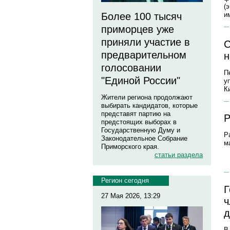
(
Более 100 тысяч
и
приморцев уже
приняли участие в
С
предварительном
н
голосовании
П
"Единой России"
у
К
Жители региона продолжают
выбирать кандидатов, которые
представят партию на
Р
предстоящих выборах в
Государственную Думу и
Р
Законодательное Собрание
м
Приморского края.
статьи раздела
Регион сегодня
Г
27 Мая 2026, 13:29
ч
д
В