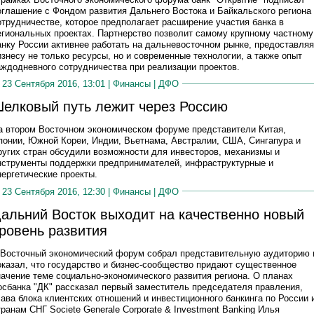
оглашение с Фондом развития Дальнего Востока и Байкальского региона
отрудничестве, которое предполагает расширение участия банка в
егиональных проектах. Партнерство позволит самому крупному частному
анку России активнее работать на дальневосточном рынке, предоставляя
изнесу не только ресурсы, но и современные технологии, а также опыт
аждодневного сотрудничества при реализации проектов.
23 Сентября 2016, 13:01 |
Финансы
|
ДФО
елковый путь лежит через Россию
а втором Восточном экономическом форуме представители Китая,
понии, Южной Кореи, Индии, Вьетнама, Австралии, США, Сингапура и
ругих стран обсудили возможности для инвесторов, механизмы и
нструменты поддержки предпринимателей, инфраструктурные и
нергетические проекты.
23 Сентября 2016, 12:30 |
Финансы
|
ДФО
альний Восток выходит на качественно новый
ровень развития
I Восточный экономический форум собрал представительную аудиторию 
оказал, что государство и бизнес-сообщество придают существенное
начение теме социально-экономического развития региона. О планах
осбанка "ДК" рассказал первый заместитель председателя правления,
лава блока клиентских отношений и инвестиционного банкинга по России 
транам СНГ Societe Generale Corporate & Investment Banking Илья