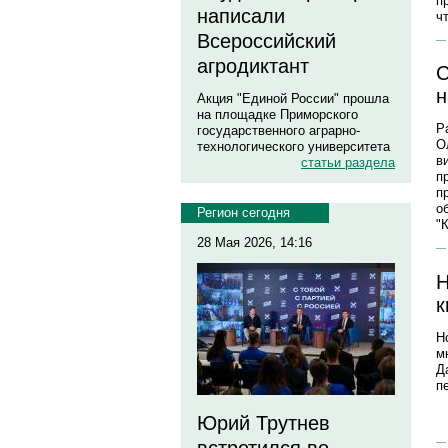
п
написали
ч
Всероссийский
агродиктант
С
н
Акция "Единой России" прошла
на площадке Приморского
Р
государственного аграрно-
О
технологического университета
в
статьи раздела
п
п
о
Регион сегодня
"
28 Мая 2026, 14:16
Н
к
Н
м
Д
п
Юрий Трутнев