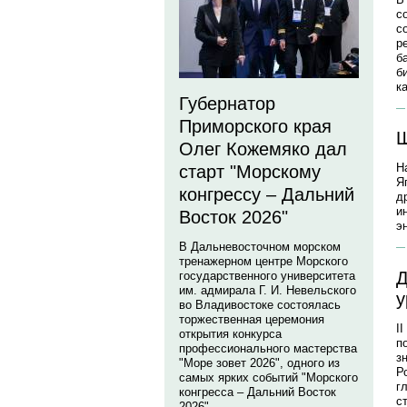
с
с
р
б
б
к
Губернатор
Приморского края
Ш
Олег Кожемяко дал
Н
старт "Морскому
Я
конгрессу – Дальний
д
и
Восток 2026"
э
В Дальневосточном морском
тренажерном центре Морского
Д
государственного университета
им. адмирала Г. И. Невельского
у
во Владивостоке состоялась
торжественная церемония
I
открытия конкурса
п
профессионального мастерства
з
"Море зовет 2026", одного из
Р
самых ярких событий "Морского
г
конгресса – Дальний Восток
с
2026".