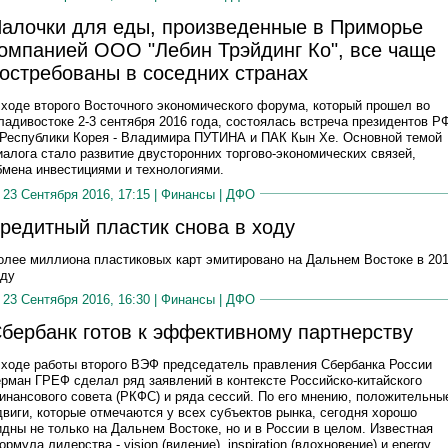
алочки для еды, произведенные в Приморье
омпанией ООО "Лебин Трэйдинг Ко", все чаще
остребованы в соседних странах
 ходе второго Восточного экономического форума, который прошел во
ладивостоке 2-3 сентября 2016 года, состоялась встреча президентов Р
 Республики Корея - Владимира ПУТИНА и ПАК Кын Хе. Основной темой
иалога стало развитие двусторонних торгово-экономических связей,
бмена инвестициями и технологиями.
23 Сентября 2016, 17:15 |
Финансы
|
ДФО
редитный пластик снова в ходу
олее миллиона пластиковых карт эмитировано на Дальнем Востоке в 20
оду
23 Сентября 2016, 16:30 |
Финансы
|
ДФО
бербанк готов к эффективному партнерству
 ходе работы второго ВЭФ председатель правления Сбербанка России
ерман ГРЕФ сделал ряд заявлений в контексте Российско-китайского
инансового совета (РКФС) и ряда сессий. По его мнению, положительны
двиги, которые отмечаются у всех субъектов рынка, сегодня хорошо
идны не только на Дальнем Востоке, но и в России в целом. Известная
ормула лидерства - vision (видение), inspiration (вдохновение) и energy