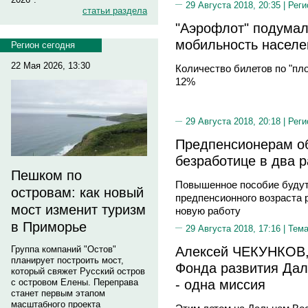
29 Августа 2018, 20:35 |
Реги
статьи раздела
"Аэрофлот" подумал
мобильность населе
Регион сегодня
22 Мая 2026, 13:30
Количество билетов по "пл
12%
29 Августа 2018, 20:18 |
Реги
Предпенсионерам о
безработице в два р
Пешком по
Повышенное пособие будут
островам: как новый
предпенсионного возраста 
мост изменит туризм
новую работу
в Приморье
29 Августа 2018, 17:16 |
Тема
Алексей ЧЕКУНКОВ,
Группа компаний "Остов"
планирует построить мост,
Фонда развития Даль
который свяжет Русский остров
- одна миссия
с островом Елены. Переправа
станет первым этапом
масштабного проекта