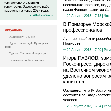
Этим летом на Дальнем Вос
комплексного развития
нескольких проектов, подд
территории. Завершение работ
назад Фондом развития Дал
намечено на конец 2027 года.
статьи раздела
29 Августа 2018, 17:13 |
Часо
В Приморье Морской
профессионалов
Актуально
Хабаровску - 160 лет
Лучшие наработки российск
Приморье
Адреса инвестиций. Приморский
край
29 Августа 2018, 17:09 |
Реги
Туризм: Приморский маршрут
Игорь ПАВЛОВ, заме
Недвижимость Владивостока
Росконгресс, дирек
на Восточном эконо
уделено вопросам р
капитала
Ожидается, что IV Восточн
состоится во Владивостоке
человек
29 Августа 2018, 16:54 |
Реги