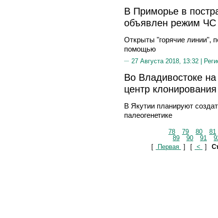
В Приморье в постр
объявлен режим ЧС
Открыты "горячие линии", п
помощью
27 Августа 2018, 13:32 |
Реги
Во Владивостоке на
центр клонирования
В Якутии планируют создат
палеогенетике
78
79
80
81
89
90
91
9
[
Первая
]
[
<
]
Ст