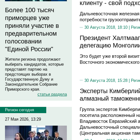
клиенту - свой подх
Более 100 тысяч
Дальневосточная железная 
приморцев уже
потребности грузоотправит
приняли участие в
30 Августа 2018, 18:10 |
Реги
предварительном
Президент Халтмааг
голосовании
делегацию Монголии
"Единой России"
Это будет уже второй визи
Жители региона продолжают
Восточного экономическог
выбирать кандидатов, которые
представят партию на
предстоящих выборах в
Государственную Думу и
30 Августа 2018, 15:28 |
Реги
Законодательное Собрание
Приморского края.
Эксперты Кимберлий
статьи раздела
алмазный таможенны
Группа экспертов Кимберли
Регион сегодня
посетила расположенный на
27 Мая 2026, 13:29
Владивосток Евразийский а
Дальневосточный специали
(Центральная акцизная там