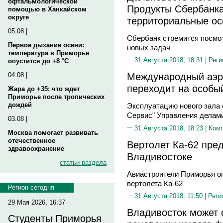
офтальмологической
Продукты Сбербанк
помощью в Ханкайском
округе
территориальные ос
05.08 |
Сбербанк стремится посмот
Первое дыхание осени:
новых задач
температура в Приморье
31 Августа 2018, 18:31 |
Реги
опустится до +8 °C
Международный аэр
04.08 |
переходит на особы
Жара до +35: что ждет
Приморье после тропических
дождей
Эксплуатацию нового зала
Сервис" Управления делам
03.08 |
31 Августа 2018, 18:23 |
Ком
Москва помогает развивать
отечественное
Вертолет Ка-62 пре
здравоохранение
Владивостоке
статьи раздела
Авиастроители Приморья о
вертолета Ка-62
Регион сегодня
31 Августа 2018, 11:50 |
Реги
29 Мая 2026, 16:37
Владивосток может 
Студенты Приморья