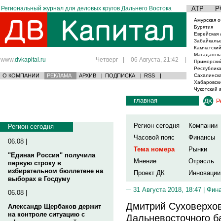
Региональный журнал для деловых кругов Дальнего Востока
АТР
Р
Амурская о
Бурятия
Еврейская 
Забайкаль
Камчатский
Магаданска
www.
dvkapital.ru
Четверг
|
06 Августа, 21:42
|
Приморски
Республика
О КОМПАНИИ
РЕКЛАМА
АРХИВ
|
ПОДПИСКА
|
RSS
|
Сахалинска
Хабаровски
Чукотский 
главная
Р
Регион сегодня
Компании
Регион сегодня
Часовой пояс
Финансы
06.08 |
Тема номера
Рынки
"Единая Россия" получила
Мнение
Отрасль
первую строку в
избирательном бюллетене на
Проект ДК
Инновации
выборах в Госдуму
31 Августа 2018, 18:47 |
Фин
06.08 |
Дмитрий Суховерхов
Александр Щербаков держит
на контроле ситуацию с
Дальневосточного б