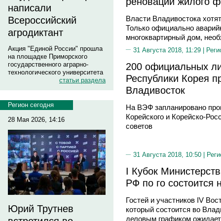
реновации жилого 
написали
Власти Владивостока хотят
Всероссийский
Только официально аварий
агродиктант
многоквартирный дом, необ
Акция "Единой России" прошла
31 Августа 2018, 11:29 |
Реги
на площадке Приморского
200 официальных ли
государственного аграрно-
технологического университета
Республики Корея п
статьи раздела
Владивосток
Регион сегодня
На ВЭФ запланировано про
Корейского и Корейско-Рос
28 Мая 2026, 14:16
советов
31 Августа 2018, 10:50 |
Реги
I Кубок Министерств
РФ по го состоится
Гостей и участников IV Вос
Юрий Трутнев
который состоится во Влад
деловым графиком ожидает