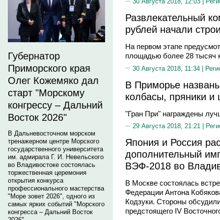
30 Августа 2018, 12:03 |
Реги
Развлекательный ко
рублей начали стро
На первом этапе предусмот
Губернатор
площадью более 28 тысяч 
Приморского края
30 Августа 2018, 11:34 |
Реги
Олег Кожемяко дал
В Приморье названы
старт "Морскому
колбасы, пряники и
конгрессу – Дальний
"Гран При" награждены луч
Восток 2026"
29 Августа 2018, 21:21 |
Реги
В Дальневосточном морском
Япония и Россия ра
тренажерном центре Морского
государственного университета
дополнительный имп
им. адмирала Г. И. Невельского
ВЭФ-2018 во Влади
во Владивостоке состоялась
торжественная церемония
открытия конкурса
В Москве состоялась встре
профессионального мастерства
Федерации Антона Кобяков
"Море зовет 2026", одного из
Кодзуки. Стороны обсудили
самых ярких событий "Морского
предстоящего IV Восточног
конгресса – Дальний Восток
2026".