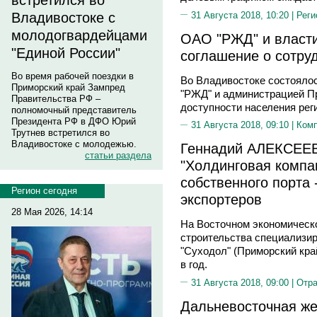
встретился во
31 Августа 2018, 10:20 |
Реги
Владивостоке с
молодогвардейцами
ОАО "РЖД" и власт
"Единой России"
соглашение о сотру
Во время рабочей поездки в
Во Владивостоке состояло
Приморский край Зампред
"РЖД" и администрацией П
Правительства РФ –
доступности населения реги
полномочный представитель
Президента РФ в ДФО Юрий
31 Августа 2018, 09:10 |
Ком
Трутнев встретился во
Владивостоке с молодежью.
Геннадий АЛЕКСЕЕВ
статьи раздела
"Холдинговая компа
собственного порта 
Регион сегодня
экспортеров
28 Мая 2026, 14:14
На Восточном экономическ
строительства специализир
"Суходол" (Приморский кра
в год.
31 Августа 2018, 09:00 |
Отр
Дальневосточная же