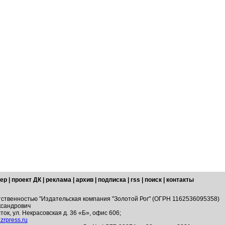
ер
|
проект ДК
|
реклама
|
архив
|
подписка
|
rss
|
поиск
|
контакты
тственностью "Издательская компания "Золотой Рог" (ОГРН 1162536095358)
ксандрович
ток, ул. Некрасовская д. 36 «Б», офис 606;
zrpress.ru