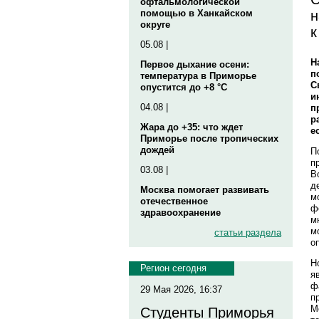
офтальмологической
н
помощью в Ханкайском
округе
к
05.08 |
Н
Первое дыхание осени:
п
температура в Приморье
С
опустится до +8 °C
и
04.08 |
п
р
Жара до +35: что ждет
е
Приморье после тропических
дождей
П
п
03.08 |
В
д
Москва помогает развивать
м
отечественное
ф
здравоохранение
м
м
статьи раздела
о
Н
Регион сегодня
я
ф
29 Мая 2026, 16:37
п
М
Студенты Приморья