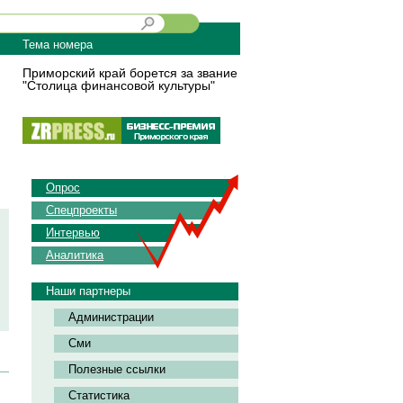
Тема номера
Приморский край борется за звание
"Столица финансовой культуры"
Опрос
Спецпроекты
Интервью
Аналитика
Наши партнеры
Администрации
Сми
Полезные ссылки
Статистика