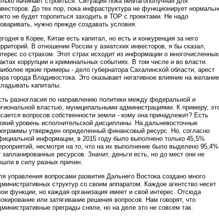
олько начинает строиться. Ситуация пока неблагополучная для
нвесторов. До тех пор, пока инфраструктура не функционирует нормальн
икто не будет торопиться заходить в ТОР с проектами. Не надо
говаривать, нужно прежде создавать условия.
егодня в Корее, Китае есть капитал, но есть и конкуренция за него
ерриторий. В отношении России у азиатских инвесторов, я бы сказал,
нтерес со страхом. Этот страх исходит из информации о многочисленных
актах коррупции и криминальных событиях. В том числе и во власти.
аиболее яркие примеры - дело губернатора Сахалинской области, арест
эра города Владивостока. Это оказывает негативное влияние на желание
кладывать капиталы.
сть разногласия по направлению политики между федеральной и
егиональной властью, муниципальными администрациями. К примеру, эт
асается вопросов собственности земли - кому она принадлежит? Есть
изкий уровень исполнительской дисциплины. На дальневосточные
рограммы утвержден определенный финансовый ресурс. Но, согласно
фициальной информации, в 2015 году было выполнено только 45,5%
ероприятий, несмотря на то, что на их выполнение было выделено 95,4%
т запланированных ресурсов. Значит, деньги есть, но до мест они не
ошли в силу разных причин.
ля управления вопросами развития Дальнего Востока создано много
дминистративных структур со своим аппаратом. Каждое агентство несет
вои функции, но каждая организация имеет и свой интерес. Отсюда
локирование или затягивание решения вопросов. Нам говорят, что
дминистративные преграды сняли, но на деле это не совсем так.