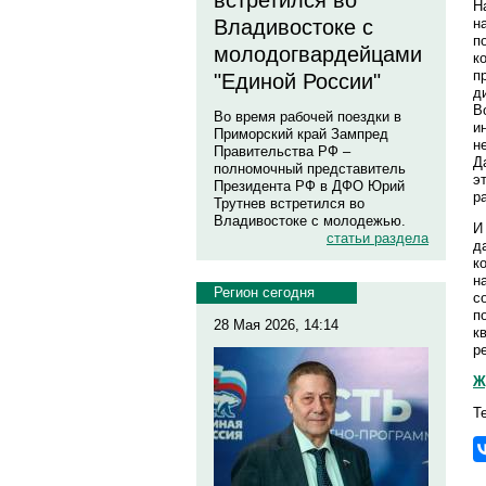
встретился во
Н
н
Владивостоке с
п
молодогвардейцами
к
п
"Единой России"
д
В
Во время рабочей поездки в
и
Приморский край Зампред
н
Правительства РФ –
Д
полномочный представитель
э
Президента РФ в ДФО Юрий
р
Трутнев встретился во
Владивостоке с молодежью.
И
статьи раздела
д
к
н
Регион сегодня
с
п
28 Мая 2026, 14:14
к
р
Ж
Т