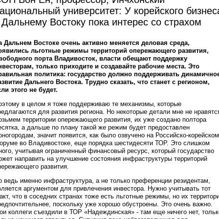
ациональный университет: У корейского бизнес
 Дальнему Востоку пока интерес со страхом
а Дальнем Востоке очень активно меняется деловая среда,
оявились льготные режимы территорий опережающего развития,
вободного порта Владивосток, власти обещают поддержку
нвесторам, только приходите и создавайте рабочие места. Это
равильная политика: государство должно поддерживать динамично
азвитие Дальнего Востока. Трудно сказать, что станет с регионом,
сли этого не будет.
оэтому в целом я тоже поддерживаю те механизмы, которые
редлагаются для развития региона. Но некоторые детали мне не нравятс
озьмем территории опережающего развития, их уже создано полтора
есятка, а дальше по плану такой же режим будет предоставлен
оногородам, значит появится, как было озвучено на Российско-корейском
оруме во Владивостоке, еще порядка шестидесяти ТОР. Это слишком
ного, учитывая ограниченный финансовый ресурс, который государство
ожет направить на улучшение состояния инфраструктуры территорий
пережающего развития.
о ведь именно инфраструктура, а не только преференции резидентам,
вляется аргументом для привлечения инвестора. Нужно учитывать тот
акт, что в соседних странах тоже есть льготные режимы, но их территор
редпочтительнее, поскольку уже хорошо обустроены. Это очень важно.
ои коллеги съездили в ТОР «Надеждинская» - там еще ничего нет, тольк