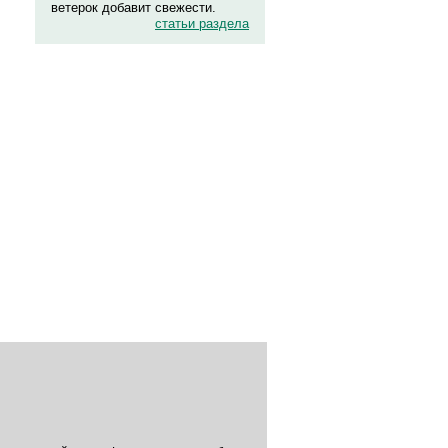
ветерок добавит свежести.
статьи раздела