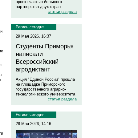
проект частью большого
партнерства двух стран.
статьи раздела
Регион сегодня
ти
29 Мая 2026, 16:37
Студенты Приморья
,
ие
написали
Всероссийский
я
агродиктант
бы
Акция "Единой России" прошла
т
на площадке Приморского
государственного аграрно-
технологического университета
статьи раздела
Регион сегодня
28 Мая 2026, 14:16
ти