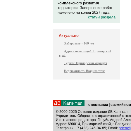
комплексного развития
территории. Завершение работ
намечено на конец 2027 года.
статьи раздела
Актуально
Хабаровску - 160 лет
Адреса инвестиций. Приморский
край
Туризм: Приморский маршрут
Недвижимость Владивостока
о компании
|
свежий ном
© 2000-2025 Сетевое издание ДВ Капитал
Учредитель: Общество с ограниченной отве
И.о. главного редактора: Голубь Андрей Але
Адрес: 690014, Приморский край, г. Владивос
Телефоны: +7 (423) 245-04-85; Email:
priem@