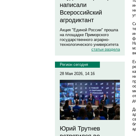
т
написали
и
н
Всероссийский
у
агродиктант
С
т
Акция "Единой России" прошла
и
на площадке Приморского
ф
государственного аграрно-
Н
технологического университета
м
статьи раздела
в
Е
Регион сегодня
р
к
28 Мая 2026, 14:16
н
п
о
м
о
д
Д
а
с
б
Юрий Трутнев
а