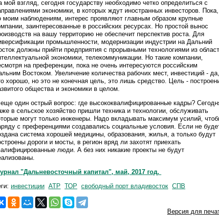
а мой взгляд, сегодня государству необходимо четко определиться с
аправлениями экономики, в которых ждут иностранных инвесторов. Пока,
о моим наблюдениям, интерес проявляют главным образом крупные
омпании, заинтересованные в российских ресурсах. Но простой вынос
роизводств на вашу территорию не обеспечит перспектив роста. Для
иверсификации промышленности, модернизации индустрии на Дальний
осток должны прийти предприятия с прорывными технологиями из облас
нтеллектуальной экономики, телекоммуникации. Но такие компании,
есмотря на преференции, пока не очень интересуются российским
альним Востоком. Увеличение количества рабочих мест, инвестиций - да
то хорошо, но это не конечная цель, это лишь средство. Цель - построен
азвитого общества и экономики в целом.
 еще один острый вопрос: где высококвалифицированные кадры? Сегодн
аже в сельское хозяйство пришли техника и технологии, обслуживать
оторые могут только инженеры. Надо вкладывать максимум усилий, что
аряду с преференциями создавались социальные условия. Если не буде
оздана система хорошей медицины, образования, жилья, а только будут
остроены дороги и мосты, в регион вряд ли захотят приехать
валифицированные люди. А без них никакие проекты не будут
еализованы.
урнал "Дальневосточный капитал", май, 2017 год.
еги:
инвестиции
АТР
ТОР
свободный порт владивосток
СПВ
Версия для печа