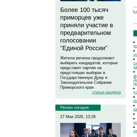
Более 100 тысяч
Lo
приморцев уже
приняли участие в
предварительном
голосовании
п
"Единой России"
у
Жители региона продолжают
выбирать кандидатов, которые
с
з
представят партию на
предстоящих выборах в
а
Государственную Думу и
Д
Законодательное Собрание
п
Приморского края.
у
статьи раздела
п
Регион сегодня
и
27 Мая 2026, 13:29
о
о