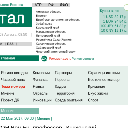
ьнего Востока
АТР
РФ
ДФО
Курсы валют
Амурская область
Бурятия
1 USD
82.17 р.
Еврейская автономная область
1 EUR
94.84 р.
Забайкалье
100 JPY
51.82 р.
Камчатский край
10 CNY
12.17 р.
Магаданская область
08 Августа, 08:50
|
Приморский край
Республика Саха (Якутия)
А
|
RSS
|
Сахалинская область
Хабаровский край
Чукотский автономный округ
главная
Рекомендует:
Регион сегодня
Регион сегодня
Компании
Партнеры
Страницы истории
Часовой пояс
Финансы
Персона
Восточное кольцо
Тема номера
Рынки
Кадры
Криминал
Мнение
Отрасль
Территория
Вкус жизни
Проект ДК
Инновации
Среда обитания
Спорт
Мнение
22 Мая 2017, 09:30 |
Мнение
|
ОН Вон Ен, профессор, Инчхонский