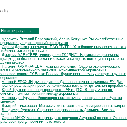
ading...
Новости раздела
Адвокаты Виталий Береговский, Алена Кожушко: Рыбохозяйственные
редприятия уходят с российского рынка
Сергей Дарькин, президент ПАО "ТИГР": Устойчивое рыболовство - это
стойчивое законодательство
Дмитрий АЛЕКСЕЕВ, совладелец ГК "ДНС": Нормальная рыночная
итуация для бизнеса - когда ни о каких институтах помощи ты просто не
адумываешься
Наталия КРУМКАЧЕВА, главный экономист Отдела экономического
нализа и регионального развития Экономического управления
альневосточного ГУ Банка России: Лучше всего себя чувствуют крупные
редприятия
Алексей ЕРОХИН, руководитель Дальневосточного филиала EY: Для
спешной реализации проектов критически важна их детальная проработк
Юрий Трутнев, полпред президента РФ в ДФО: В лесу у нас по-
режнему "темные тропинки между деревьями"
Александр Чугунов: Революция нам не нужна, но отрасли требуются
зменения
Дмитрий Никифоров: Мы рискуем потерять квалифицированные кадры
Владимир Рубахин: Сырьевая направленность Дальнего Востока
сталась
Сергей МАХУ, министр природных ресурсов Амурской области: Основн
траслевой тренд прежний - это золото