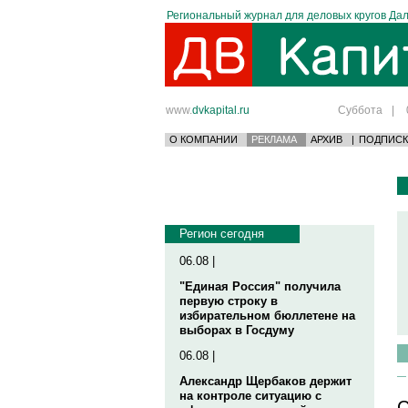
Региональный журнал для деловых кругов Дал
www.
dvkapital.ru
Суббота
|
О КОМПАНИИ
РЕКЛАМА
АРХИВ
|
ПОДПИСК
Регион сегодня
06.08 |
"Единая Россия" получила
первую строку в
избирательном бюллетене на
выборах в Госдуму
06.08 |
Александр Щербаков держит
на контроле ситуацию с
С