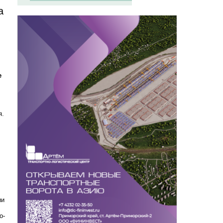
а
е
я.
ии
о-