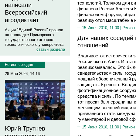
технологий. Толчком для в
написали
финансов России Алексея 
Всероссийский
финансовом форуме, обрати
агродиктант
реализуются масштабные и
15 Июня 2010, 11:00 |
Регион
Акция "Единой России" прошла
на площадке Приморского
Для наших соседей 
государственного аграрно-
отношений
технологического университета
статьи раздела
Владивосток исторически 
России окно в Азию. И эта
Регион сегодня
реализовывалась. Это был
свидетельством силы госуд
28 Мая 2026, 14:16
мощный оборонительный ру
защищать. Крепость Влади
фортификационное сооруже
средства и силы. По темпа
тот проект был сродни нын
меняющим внешний вид и и
призванного стать междуна
гуманитарной и деловой сф
15 Июня 2010, 11:00 |
Регион
Юрий Трутнев