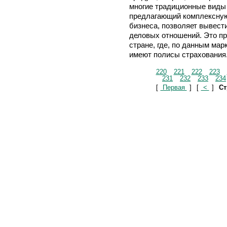
многие традиционные виды 
предлагающий комплексную
бизнеса, позволяет вывест
деловых отношений. Это пр
стране, где, по данным мар
имеют полисы страхования
220
221
222
223
231
232
233
234
[
Первая
]
[
<
]
Ст