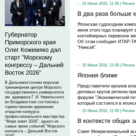
15 Июня 2010, 11:00 |
Регион
В два раза больше 
Японская судоходная компан
июня этого года планирует 
Губернатор
контейнерных перевозок м
Приморского края
Об этом сообщает ИТАР-ТА
"Никкэй".
Олег Кожемяко дал
старт "Морскому
конгрессу – Дальний
15 Июня 2010, 11:00 |
Регион
Восток 2026"
Япония ближе
В Дальневосточном морском
Представители органов вла
тренажерном центре Морского
деловых кругов региона пр
государственного университета
форуме "Экономический пот
им. адмирала Г. И. Невельского
во Владивостоке состоялась
который состоялся в японс
торжественная церемония
15 Июня 2010, 11:00 |
Регион
открытия конкурса
профессионального мастерства
В контексте общих з
"Море зовет 2026", одного из
самых ярких событий "Морского
конгресса – Дальний Восток
Совет Межрегиональной ас
2026".