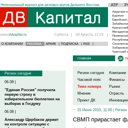
Региональный журнал для деловых кругов Дальнего Востока
АТР
Р
Амурская о
Бурятия
Еврейская 
Забайкаль
Камчатский
Магаданска
www.
dvkapital.ru
Суббота
|
08 Августа, 12:23
|
Приморски
Республика
О КОМПАНИИ
РЕКЛАМА
АРХИВ
|
ПОДПИСКА
|
RSS
|
Сахалинска
Хабаровски
Чукотский 
главная
Р
Регион сегодня
Компании
Регион сегодня
Часовой пояс
Финансы
06.08 |
Тема номера
Рынки
"Единая Россия" получила
Мнение
Отрасль
первую строку в
избирательном бюллетене на
Проект ДК
Инновации
выборах в Госдуму
15 Июня 2010, 11:00 |
Регион
06.08 |
СВМП прирастает ф
Александр Щербаков держит
на контроле ситуацию с