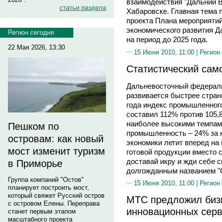
взаимодействия "Дальний В
статьи раздела
Хабаровске. Главная тема 
проекта Плана мероприятий
экономического развития Д
Регион сегодня
на период до 2025 года.
22 Мая 2026, 13:30
15 Июня 2010, 11:00 |
Регион
Статистический сам
Дальневосточный федераль
развивается быстрее стран
года индекс промышленног
составил 112% против 105,
наиболее высокими темпа
Пешком по
промышленность – 24% за к
островам: как новый
экономики летит вперед на
мост изменит туризм
готовой продукции вместо 
доставай икру и жди себе 
в Приморье
долгожданным названием "
Группа компаний "Остов"
15 Июня 2010, 11:00 |
Регион
планирует построить мост,
который свяжет Русский остров
МТС предложил биз
с островом Елены. Переправа
инновационных сер
станет первым этапом
масштабного проекта