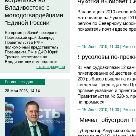
встретился во
Чукотка выбирает С
Владивостоке с
В навигацию-2010 основно
молодогвардейцами
материалов на Чукотку ГУП
"Единой России"
регион по Северному морско
показатель почти вдвое пр
Во время рабочей поездки в
Приморский край Зампред
Правительства РФ –
15 Июня 2010, 11:00 |
Регион
полномочный представитель
Президента РФ в ДФО Юрий
Ярусоловы по-прежн
Трутнев встретился во
Владивостоке с молодежью.
статьи раздела
31 мая судоэкипажи 12 кам
пикетирование общественно
200 рыбаков вышли на акци
Регион сегодня
сведения Председателя Пра
прямые указания и принято
28 Мая 2026, 14:14
Правительства № 520-р, п
на промысел.
15 Июня 2010, 11:00 |
Регион
"Мечел" обустроит 
Губернатор Амурской обл