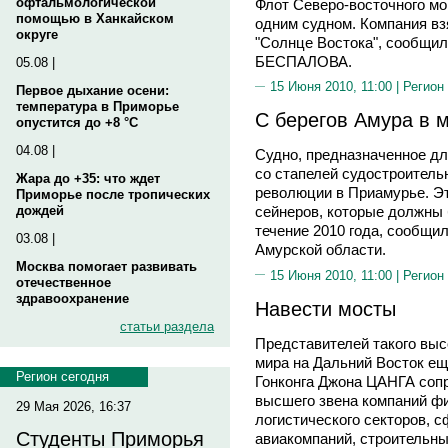
офтальмологической
Флот Северо-восточного мо
помощью в Ханкайском
одним судном. Компания вз
округе
"Солнце Востока", сообщи
БЕСПАЛОВА.
05.08 |
15 Июня 2010, 11:00 |
Регион
Первое дыхание осени:
температура в Приморье
С берегов Амура в 
опустится до +8 °C
04.08 |
Судно, предназначенное д
со стапелей судостроитель
Жара до +35: что ждет
революции в Приамурье. Э
Приморье после тропических
дождей
сейнеров, которые должны 
течение 2010 года, сообщи
03.08 |
Амурской области.
Москва помогает развивать
15 Июня 2010, 11:00 |
Регион
отечественное
здравоохранение
Навести мосты
статьи раздела
Представителей такого выс
мира на Дальний Восток е
Регион сегодня
Гонконга Джона ЦАНГА соп
высшего звена компаний фи
29 Мая 2026, 16:37
логистического секторов, 
Студенты Приморья
авиакомпаний, строительн