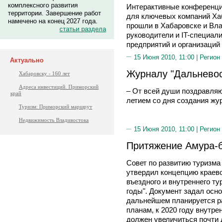
комплексного развития
Интерактивные конференци
территории. Завершение работ
для ключевых компаний Хаб
намечено на конец 2027 года.
прошли в Хабаровске и Вла
статьи раздела
руководители и IT-специал
предприятий и организаций 
15 Июня 2010, 11:00 |
Регион
Актуально
Журналу "Дальневос
Хабаровску - 160 лет
Адреса инвестиций. Приморский
– От всей души поздравляю
край
летием со дня создания жу
Туризм: Приморский маршрут
Недвижимость Владивостока
15 Июня 2010, 11:00 |
Регион
Притяжение Амура-
Совет по развитию туризма
утвердил концепцию краев
въездного и внутреннего ту
годы". Документ задал осн
дальнейшем планируется р
планам, к 2020 году внутре
должен увеличиться почти 