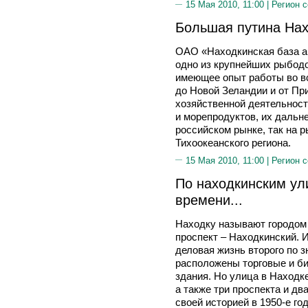
15 Мая 2010, 11:00 |
Регион 
Большая путина На
ОАО «Находкинская база а
одно из крупнейших рыбод
имеющее опыт работы во вс
до Новой Зеландии и от Пр
хозяйственной деятельнос
и морепродуктов, их дальн
российском рынке, так на 
Тихоокеанского региона.
15 Мая 2010, 11:00 |
Регион 
По находкинским ул
времени...
Находку называют городом в
проспект – Находкинский. 
деловая жизнь второго по 
расположены торговые и б
здания. Но улица в Находк
а также три проспекта и дв
своей историей в 1950-е го