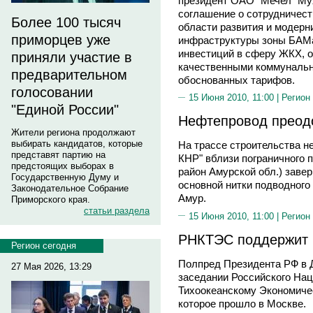
президент ОАО "Мечел" М
соглашение о сотрудничест
Более 100 тысяч
области развития и модер
приморцев уже
инфраструктуры зоны БАМа
инвестиций в сферу ЖКХ, 
приняли участие в
качественными коммунальн
предварительном
обоснованных тарифов.
голосовании
15 Июня 2010, 11:00 |
Регион
"Единой России"
Нефтепровод преод
Жители региона продолжают
выбирать кандидатов, которые
На трассе строительства н
представят партию на
КНР" вблизи пограничного 
предстоящих выборах в
район Амурской обл.) заве
Государственную Думу и
основной нитки подводного
Законодательное Собрание
Амур.
Приморского края.
статьи раздела
15 Июня 2010, 11:00 |
Регион
РНКТЭС поддержит 
Регион сегодня
Полпред Президента РФ в 
27 Мая 2026, 13:29
заседании Российского Нац
Тихоокеанскому Экономиче
которое прошло в Москве.