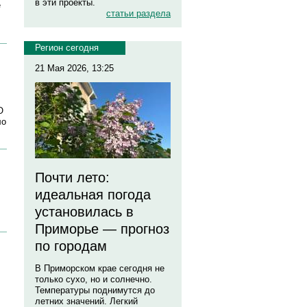
в эти проекты.
е
статьи раздела
Регион сегодня
21 Мая 2026, 13:25
О
ло
Почти лето:
идеальная погода
установилась в
Приморье — прогноз
по городам
В Приморском крае сегодня не
только сухо, но и солнечно.
Температуры поднимутся до
летних значений. Легкий