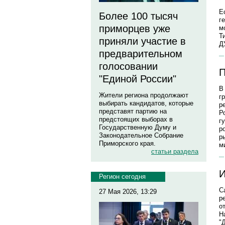
Е
Более 100 тысяч
г
приморцев уже
м
Т
приняли участие в
Д
предварительном
голосовании
П
"Единой России"
В
Жители региона продолжают
г
выбирать кандидатов, которые
р
представят партию на
Р
предстоящих выборах в
г
Государственную Думу и
р
Законодательное Собрание
р
Приморского края.
м
статьи раздела
И
Регион сегодня
С
27 Мая 2026, 13:29
р
о
Н
"