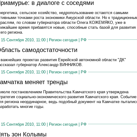
риамурье: в диалоге с соседями
нергетика, сельское хозяйство, недропользование остаются самыми
ктивными точками роста экономики Амурской области. Но к традиционны
траслям, по словам губернатора области Олега КОЖЕМЯКО, уже в
лижайшее время прибавятся новые, способные стать базой для развития
сего региона.
15 Сентября 2010, 11:00 |
Регион сегодня
|
РФ
бласть самодостаточности
 важнейших проектах развития Еврейской автономной области "ДК"
ассказал губернатор Александр ВИННИКОВ.
15 Сентября 2010, 11:00 |
Регион сегодня
|
РФ
амчатка меняет тренды
 июле постановлением Правительства Камчатского края утверждена
тратегия социально-экономического развития Камчатского края. Событие
ля региона неординарное, ведь подобный документ на Камчатке пыталис
азработать многие годы.
15 Сентября 2010, 11:00 |
Регион сегодня
|
РФ
ять зон Колымы