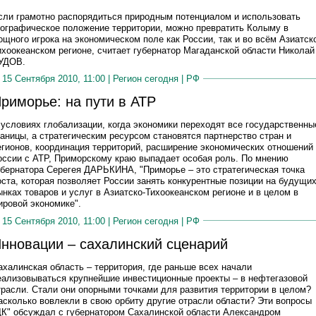
сли грамотно распорядиться природным потенциалом и использовать
еографическое положение территории, можно превратить Колыму в
ощного игрока на экономическом поле как России, так и во всём Азиатск
ихоокеанском регионе, считает губернатор Магаданской области Николай
УДОВ.
15 Сентября 2010, 11:00 |
Регион сегодня
|
РФ
риморье: на пути в АТР
 условиях глобализации, когда экономики переходят все государственны
раницы, а стратегическим ресурсом становятся партнерство стран и
егионов, координация территорий, расширение экономических отношений
оссии с АТР, Приморскому краю выпадает особая роль. По мнению
убернатора Серегея ДАРЬКИНА, "Приморье – это стратегическая точка
оста, которая позволяет России занять конкурентные позиции на будущи
ынках товаров и услуг в Азиатско-Тихоокеанском регионе и в целом в
ировой экономике".
15 Сентября 2010, 11:00 |
Регион сегодня
|
РФ
нновации – сахалинский сценарий
ахалинская область – территория, где раньше всех начали
еализовываться крупнейшие инвестиционные проекты – в нефтегазовой
трасли. Стали они опорными точками для развития территории в целом?
асколько вовлекли в свою орбиту другие отрасли области? Эти вопросы
ДК" обсуждал с губернатором Сахалинской области Александром