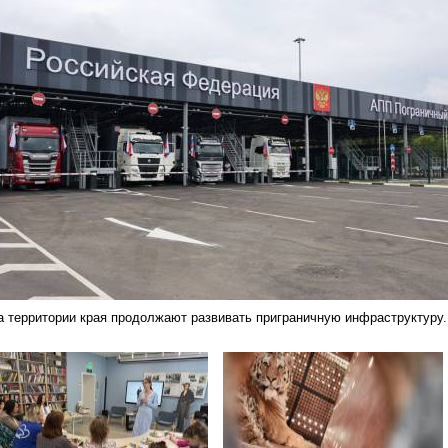
а территории края продолжают развивать приграничную инфраструктуру.