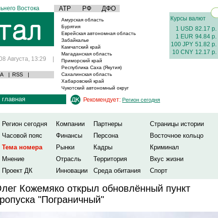
ьнего Востока
АТР
РФ
ДФО
Курсы валют
Амурская область
Бурятия
1 USD
82.17 р.
Еврейская автономная область
1 EUR
94.84 р.
Забайкалье
100 JPY
51.82 р.
Камчатский край
10 CNY
12.17 р.
Магаданская область
08 Августа, 13:29
|
Приморский край
Республика Саха (Якутия)
А
|
RSS
|
Сахалинская область
Хабаровский край
Чукотский автономный округ
главная
Рекомендует:
Регион сегодня
Регион сегодня
Компании
Партнеры
Страницы истории
Часовой пояс
Финансы
Персона
Восточное кольцо
Тема номера
Рынки
Кадры
Криминал
Мнение
Отрасль
Территория
Вкус жизни
Проект ДК
Инновации
Среда обитания
Спорт
лег Кожемяко открыл обновлённый пункт
ропуска "Пограничный"