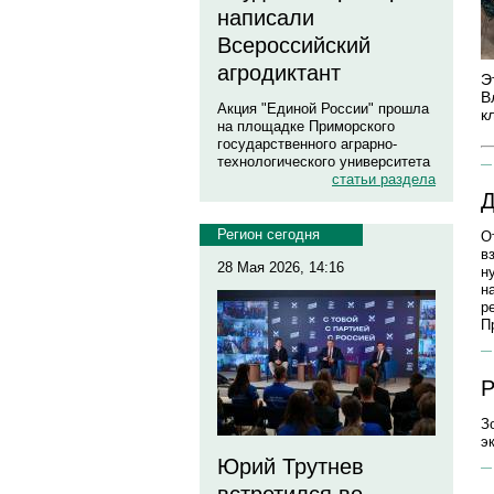
написали
Всероссийский
агродиктант
Э
В
Акция "Единой России" прошла
к
на площадке Приморского
государственного аграрно-
технологического университета
статьи раздела
Д
Регион сегодня
О
в
28 Мая 2026, 14:16
н
н
р
П
Р
З
э
Юрий Трутнев