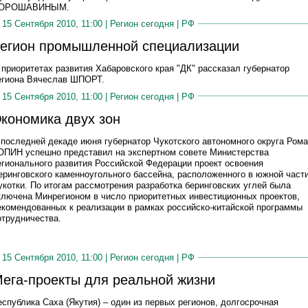
ОРОШАВИНЫМ.
15 Сентября 2010, 11:00 |
Регион сегодня
|
РФ
егион промышленной специализации
 приоритетах развития Хабаровского края "ДК" рассказал губернатор
егиона Вячеслав ШПОРТ.
15 Сентября 2010, 11:00 |
Регион сегодня
|
РФ
кономика двух зон
 последней декаде июня губернатор Чукотского автономного округа Ром
ОПИН успешно представил на экспертном совете Министерства
егионального развития Российской Федерации проект освоения
еринговского каменноугольного бассейна, расположенного в южной част
укотки. По итогам рассмотрения разработка беринговских углей была
ключена Минрегионом в число приоритетных инвестиционных проектов,
екомендованных к реализации в рамках российско-китайской программы
отрудничества.
15 Сентября 2010, 11:00 |
Регион сегодня
|
РФ
ега-проекты для реальной жизни
еспублика Саха (Якутия) – один из первых регионов, долгосрочная