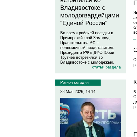
встретился во
П
Владивостоке с
Э
молодогвардейцами
а
"Единой России"
о
б
в
Во время рабочей поездки в
Приморский край Зампред
Правительства РФ –
полномочный представитель
О
Президента РФ в ДФО Юрий
Трутнев встретился во
О
Владивостоке с молодежью.
р
статьи раздела
К
Регион сегодня
28 Мая 2026, 14:14
В
С
д
р
П