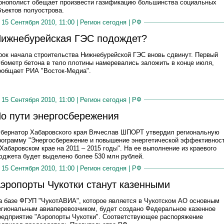
онополист обещает произвести газификацию большинства социальных
бъектов полуострова.
15 Сентября 2010, 11:00 |
Регион сегодня
|
РФ
ижнебурейская ГЭС подождет?
рок начала строительства Нижнебурейской ГЭС вновь сдвинут. Первый
убометр бетона в тело плотины намеревались заложить в конце июля,
ообщает РИА "Восток-Медиа".
15 Сентября 2010, 11:00 |
Регион сегодня
|
РФ
о пути энергосбережения
убернатор Хабаровского края Вячеслав ШПОРТ утвердил региональную
рограмму "Энергосбережение и повышение энергетической эффективнос
 Хабаровском крае на 2011 – 2015 годы". На ее выполнение из краевого
юджета будет выделено более 530 млн рублей.
15 Сентября 2010, 11:00 |
Регион сегодня
|
РФ
эропорты Чукотки станут казенными
а базе ФГУП "ЧукотАВИА", которое является в Чукотском АО основным
егиональным авиаперевозчиком, будет создано Федеральное казенное
редприятие "Аэропорты Чукотки". Соответствующее распоряжение