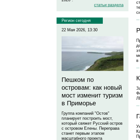
с
статьи раздела
т
с
Регион сегодня
Р
22 Мая 2026, 13:30
П
д
э
м
в
К
Пешком по
островам: как новый
З
Ф
мост изменит туризм
Л
в Приморье
Группа компаний "Остов"
Г
планирует построить мост,
который свяжет Русский остров
У
с островом Елены. Переправа
К
станет первым этапом
П
масштабного проекта