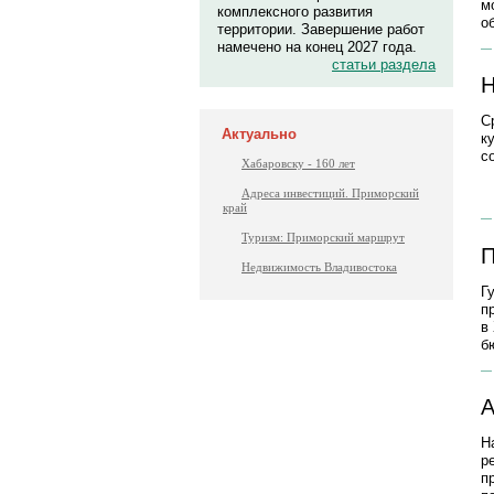
м
комплексного развития
о
территории. Завершение работ
намечено на конец 2027 года.
статьи раздела
Н
С
Актуально
к
с
Хабаровску - 160 лет
Адреса инвестиций. Приморский
край
Туризм: Приморский маршрут
П
Недвижимость Владивостока
Г
п
в
б
А
Н
р
п