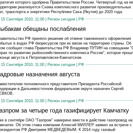
тратегия которого одобрена Правительством России. Четвертый год на е
ерритории реализуется Схема комплексного развития производительных
ил, транспорта и энергетики Республики Саха (Якутия) до 2020 года.
15 Сентября 2010, 11:00 |
Регион сегодня
|
РФ
ыбакам обещаны послабления
равительство РФ приняло решение об отмене таможенного оформления
обытых в водах РФ биоресурсов при их ввозе на территорию страны. Об
том сообщил глава Правительства РФ Владимир ПУТИН на совещании "
ерах по развитию рыбохозяйственного комплекса России", которое прош
 конце августа в Петропавловске-Камчатском.
15 Сентября 2010, 11:00 |
Регион сегодня
|
РФ
адровые назначения августа
аместителем полномочного представителя Президента Российской
едерации в Дальневосточном федеральном округе назначен Сергей
ЕВКОВ.
15 Сентября 2010, 11:00 |
Регион сегодня
|
РФ
азпром за четыре года газифицирует Камчатку
же в сентябре ОАО "Газпром" намерено ввести в действие газопровод на
амчатке. Об этом глава компании Алексей МИЛЛЕР заявил на встрече с
резидентом РФ Дмитрием МЕДВЕДЕВЫМ. К 2014 году газовый