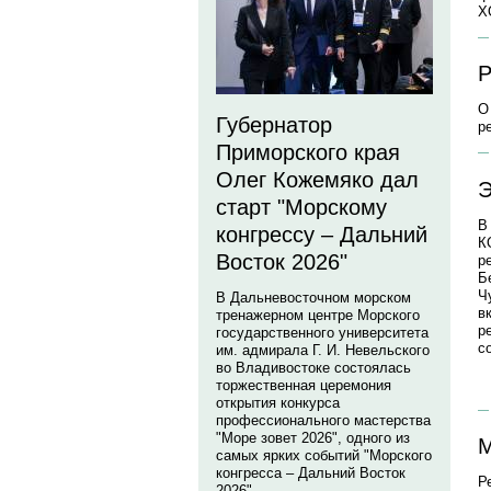
Х
Р
О
Губернатор
р
Приморского края
Олег Кожемяко дал
Э
старт "Морскому
В
конгрессу – Дальний
К
Восток 2026"
р
Б
Ч
В Дальневосточном морском
в
тренажерном центре Морского
р
государственного университета
с
им. адмирала Г. И. Невельского
во Владивостоке состоялась
торжественная церемония
открытия конкурса
профессионального мастерства
"Море зовет 2026", одного из
М
самых ярких событий "Морского
конгресса – Дальний Восток
Р
2026".