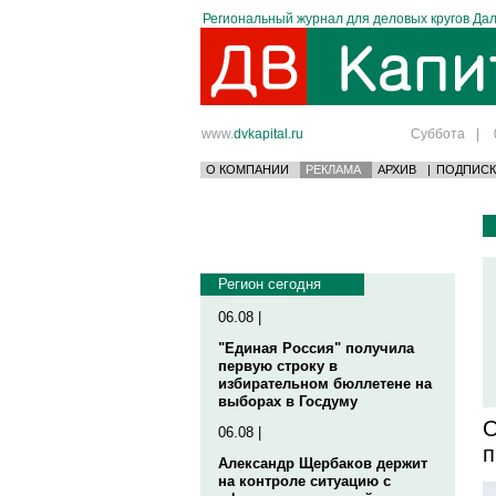
Региональный журнал для деловых кругов Дал
www.
dvkapital.ru
Суббота
|
О КОМПАНИИ
РЕКЛАМА
АРХИВ
|
ПОДПИСК
Регион сегодня
06.08 |
"Единая Россия" получила
первую строку в
избирательном бюллетене на
выборах в Госдуму
О
06.08 |
п
Александр Щербаков держит
на контроле ситуацию с