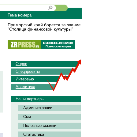
Тема номера
Приморский край борется за звание
"Столица финансовой культуры"
Опрос
Спецпроекты
Интервью
Аналитика
Наши партнеры
Администрации
Сми
Полезные ссылки
Статистика