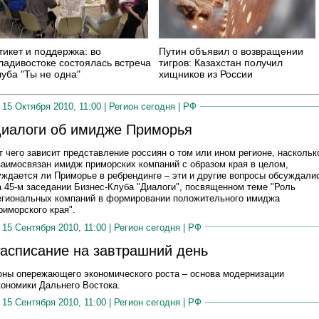
тикет и поддержка: во
Путин объявил о возвращении
ладивостоке состоялась встреча
тигров: Казахстан получил
луба "Ты не одна"
хищников из России
15 Октября 2010, 11:00 |
Регион сегодня
|
РФ
иалоги об имидже Приморья
т чего зависит представление россиян о том или ином регионе, наскольк
заимосвязан имидж приморских компаний с образом края в целом,
уждается ли Приморье в ребрендинге – эти и другие вопросы обсуждали
а 45-м заседании Бизнес-Клуба "Диалоги", посвященном теме "Роль
егиональных компаний в формировании положительного имиджа
риморского края".
15 Сентября 2010, 11:00 |
Регион сегодня
|
РФ
асписание на завтрашний день
оны опережающего экономического роста – основа модернизации
кономики Дальнего Востока.
15 Сентября 2010, 11:00 |
Регион сегодня
|
РФ