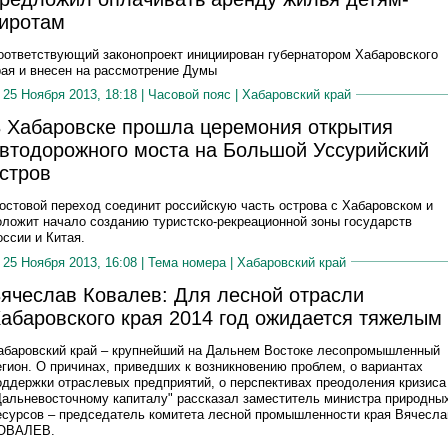
иротам
оответствующий законопроект инициирован губернатором Хабаровского
рая и внесен на рассмотрение Думы
25 Ноября 2013, 18:18 |
Часовой пояс
|
Хабаровский край
 Хабаровске прошла церемония открытия
втодорожного моста на Большой Уссурийский
стров
остовой переход соединит российскую часть острова с Хабаровском и
оложит начало созданию туристско-рекреационной зоны государств
оссии и Китая.
25 Ноября 2013, 16:08 |
Тема номера
|
Хабаровский край
ячеслав Ковалев: Для лесной отрасли
абаровского края 2014 год ожидается тяжелым
абаровский край – крупнейший на Дальнем Востоке лесопромышленный
егион. О причинах, приведших к возникновению проблем, о вариантах
оддержки отраслевых предприятий, о перспективах преодоления кризиса
Дальневосточному капиталу" рассказал заместитель министра природны
есурсов – председатель комитета лесной промышленности края Вячесла
ОВАЛЕВ.