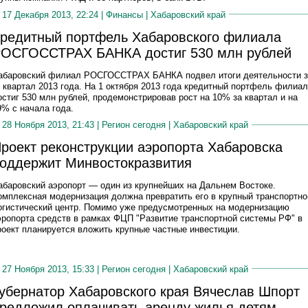
17 Декабря 2013, 22:24 |
Финансы
|
Хабаровский край
редитный портфель Хабаровского филиала
ОСГОССТРАХ БАНКА достиг 530 млн рублей
абаровский филиал РОСГОССТРАХ БАНКА подвел итоги деятельности з
II квартал 2013 года. На 1 октября 2013 года кредитный портфель филиа
остиг 530 млн рублей, продемонстрировав рост на 10% за квартал и на
9% с начала года.
28 Ноября 2013, 21:43 |
Регион сегодня
|
Хабаровский край
роект реконструкции аэропорта Хабаровска
оддержит Минвостокразвития
абаровский аэропорт — один из крупнейших на Дальнем Востоке.
омплексная модернизация должна превратить его в крупный транспортно
огистический центр. Помимо уже предусмотренных на модернизацию
эропорта средств в рамках ФЦП "Развитие транспортной системы РФ" в
роект планируется вложить крупные частные инвестиции.
27 Ноября 2013, 15:33 |
Регион сегодня
|
Хабаровский край
убернатор Хабаровского края Вячеслав Шпорт
редложил оплачивать аренду жилья детям-