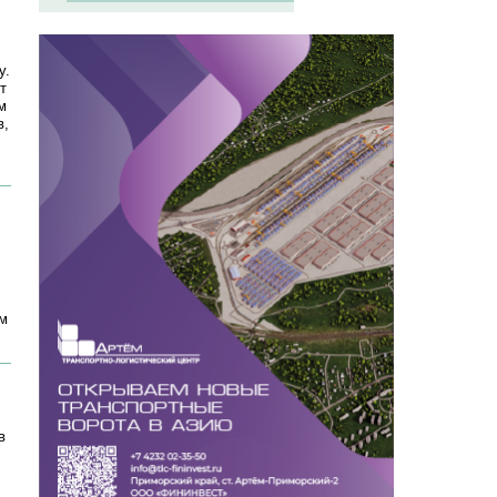
у.
т
м
в,
ом
в