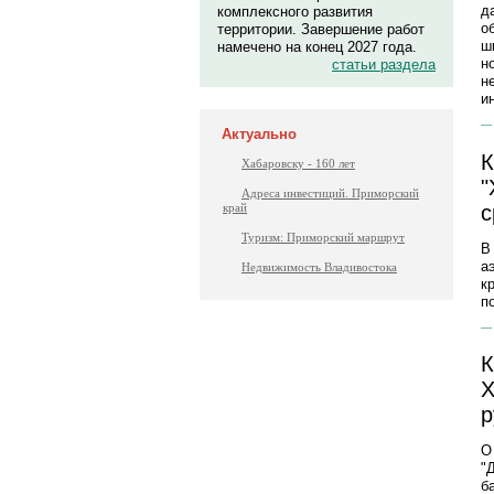
д
комплексного развития
о
территории. Завершение работ
ш
намечено на конец 2027 года.
н
статьи раздела
н
и
Актуально
К
Хабаровску - 160 лет
"
Адреса инвестиций. Приморский
с
край
Туризм: Приморский маршрут
В
а
Недвижимость Владивостока
к
п
К
Х
р
О
"
б