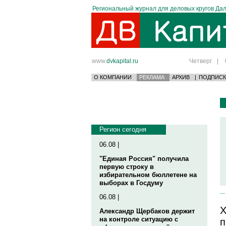
Региональный журнал для деловых кругов Дал
www.
dvkapital.ru
Четверг
|
О КОМПАНИИ
РЕКЛАМА
АРХИВ
|
ПОДПИСК
Регион сегодня
06.08 |
"Единая Россия" получила
первую строку в
избирательном бюллетене на
выборах в Госдуму
06.08 |
Х
Александр Щербаков держит
на контроле ситуацию с
п