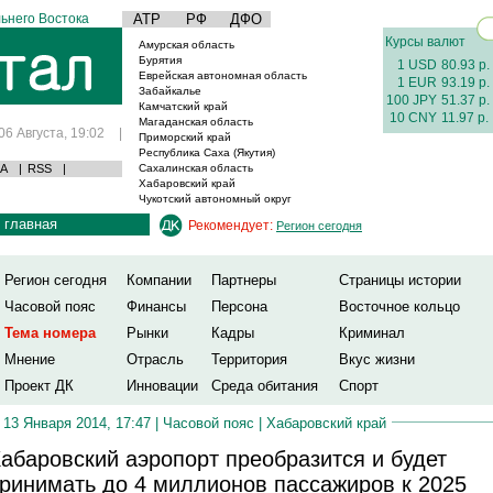
ьнего Востока
АТР
РФ
ДФО
Курсы валют
Амурская область
Бурятия
1 USD
80.93 р.
Еврейская автономная область
1 EUR
93.19 р.
Забайкалье
100 JPY
51.37 р.
Камчатский край
10 CNY
11.97 р.
Магаданская область
06 Августа, 19:02
|
Приморский край
Республика Саха (Якутия)
А
|
RSS
|
Сахалинская область
Хабаровский край
Чукотский автономный округ
главная
Рекомендует:
Регион сегодня
Регион сегодня
Компании
Партнеры
Страницы истории
Часовой пояс
Финансы
Персона
Восточное кольцо
Тема номера
Рынки
Кадры
Криминал
Мнение
Отрасль
Территория
Вкус жизни
Проект ДК
Инновации
Среда обитания
Спорт
13 Января 2014, 17:47 |
Часовой пояс
|
Хабаровский край
абаровский аэропорт преобразится и будет
ринимать до 4 миллионов пассажиров к 2025