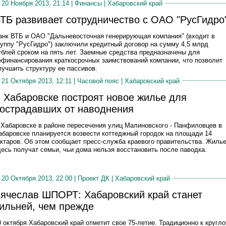
20 Ноября 2013, 21:14 |
Финансы
|
Хабаровский край
ТБ развивает сотрудничество с ОАО "РусГидро
анк ВТБ и ОАО "Дальневосточная генерирующая компания" (входит в
руппу "РусГидро") заключили кредитный договор на сумму 4,5 млрд
ублей сроком на пять лет. Заемные средства предназначены для
ефинансирования краткосрочных заимствований компании, что позволит
лучшить структуру ее пассивов.
21 Октября 2013, 12:11 |
Часовой пояс
|
Хабаровский край
 Хабаровске построят новое жилье для
острадавших от наводнения
 Хабаровске в районе пересечения улиц Малиновского - Панфиловцев в
абаровске планируется возвести коттеджный городок на площади 14
ектаров. Об этом сообщает пресс-служба краевого правительства. Жиль
десь получат семьи, чьи дома нельзя восстановить после паводка.
20 Октября 2013, 22:00 |
Проект ДК
|
Хабаровский край
ячеслав ШПОРТ: Хабаровский край станет
ильней, чем прежде
0 октября Хабаровский край отметит свое 75-летие. Традиционно к кругло