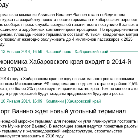
оду
ерманская компания Assmann Beraten+Plannen стала победителем
онкурса на разработку проекта нового терминала в хабаровском аэропорт
ак сообщает пресс-служба воздушной гавани, всего поступило 9 заявок о
оссийских и зарубежных компаний-проектировщиков. По предварительны
ценкам, площадь нового терминала составит 40 тысяч квадратных метро
то позволит ежегодно обслуживать до 4 миллионов пассажиров к 2025
ду.
13 Января 2014, 16:59 |
Часовой пояс
|
Хабаровский край
кономика Хабаровского края входит в 2014-й
ез страха
 2014 году в Хабаровском крае не ждут значительного роста экономики.
рогнозы Минэкономики РФ предполагают подъем в стране в районе 2,5%
оста, не более 3% проектирует и правительство края. Тем не менее в эт
оду в ряде отраслей будут созданы предпосылки будущего роста.
10 Января 2014, 16:09 |
Компании
|
Хабаровский край
орт Ванино ждет новый угольный терминал
чередной морской терминал для перевалки угля планируется построить 
ухте Мучке (порт Ванино). В настоящее время ведутся проектные работы
о терминалу и железнодорожной инфраструктуре, строительство
ланируется завершить в 2016 году.