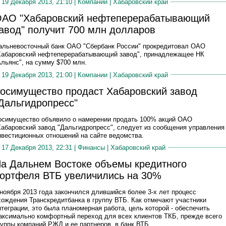
19 Декабря 2013, 21:10 |
Компании
|
Хабаровский край
АО "Хабаровский нефтеперерабатывающий
авод" получит 700 млн долларов
альневосточный банк ОАО "Сбербанк России" прокредитовал ОАО
Хабаровский нефтеперерабатывающий завод", принадлежащее НК
Альянс", на сумму $700 млн.
19 Декабря 2013, 21:00 |
Компании
|
Хабаровский край
осимущество продаст Хабаровский завод
Дальгидропресс"
осимущество объявило о намерении продать 100% акций ОАО
Хабаровский завод "Дальгидропресс", следует из сообщения управления
нвестиционных отношений на сайте ведомства.
17 Декабря 2013, 22:31 |
Финансы
|
Хабаровский край
а Дальнем Востоке объемы кредитного
ортфеля ВТБ увеличились на 30%
 ноября 2013 года закончился длившийся более 3-х лет процесс
хождения Транскредитбанка в группу ВТБ. Как отмечают участники
нтеграции, это была планомерная работа, цель которой - обеспечить
аксимально комфортный переход для всех клиентов ТКБ, прежде всего
руппы компаний РЖД и ее партнеров, в банк ВТБ.