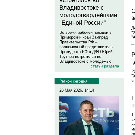
встретился во
Владивостоке с
О
молодогвардейцами
з
"Единой России"
Д
Во время рабочей поездки в
"
Приморский край Зампред
"
Правительства РФ –
полномочный представитель
Президента РФ в ДФО Юрий
Р
Трутнев встретился во
"
Владивостоке с молодежью.
статьи раздела
Р
"
и
Регион сегодня
28 Мая 2026, 14:14
Н
п
1
в
и
м
г