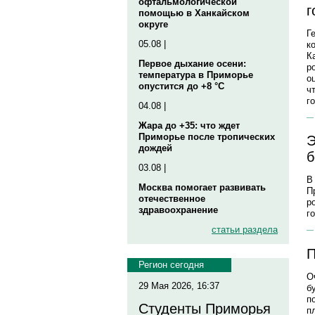
офтальмологической
г
помощью в Ханкайском
округе
Г
05.08 |
к
К
Первое дыхание осени:
р
температура в Приморье
о
опустится до +8 °C
ч
го
04.08 |
Жара до +35: что ждет
Приморье после тропических
Э
дождей
б
03.08 |
В
Москва помогает развивать
П
отечественное
р
здравоохранение
г
статьи раздела
П
Регион сегодня
О
29 Мая 2026, 16:37
б
п
Студенты Приморья
п