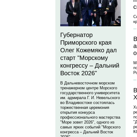
с
С
к
Губернатор
В
Приморского края
а
Олег Кожемяко дал
о
старт "Морскому
М
конгрессу – Дальний
п
Восток 2026"
Р
В Дальневосточном морском
тренажерном центре Морского
В
государственного университета
Х
им. адмирала Г. И. Невельского
во Владивостоке состоялась
Х
торжественная церемония
р
открытия конкурса
п
профессионального мастерства
"
"Море зовет 2026", одного из
р
самых ярких событий "Морского
К
конгресса – Дальний Восток
2026".