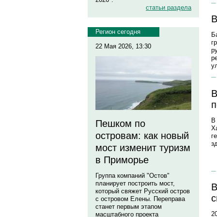
статьи раздела
В
Регион сегодня
Б
г
22 Мая 2026, 13:30
р
р
у
В
п
В
Пешком по
Х
островам: как новый
г
з
мост изменит туризм
в Приморье
Группа компаний "Остов"
планирует построить мост,
В
который свяжет Русский остров
с
с островом Елены. Переправа
станет первым этапом
2
масштабного проекта