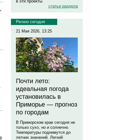
в эти проекты.
статьи раздела
"
Регион сегодня
21 Мая 2026, 13:25
Почти лето:
е
идеальная погода
установилась в
Приморье — прогноз
по городам
В Приморском крае сегодня не
только сухо, но и солнечно.
Температуры поднимутся до
летних значений. Легкий
й