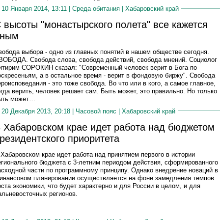
10 Января 2014, 13:11 |
Среда обитания
|
Хабаровский край
 высоты "монастырского полета" все кажется
иным
вобода выбора - одно из главных понятий в нашем обществе сегодня.
ВОБОДА. Свобода слова, свобода действий, свобода мнений. Социолог
итирим СОРОКИН сказал: "Современный человек верит в Бога по
оскресеньям, а в остальное время - верит в фондовую биржу". Свобода
ероисповедания - это тоже свобода. Во что или в кого, а самое главное,
огда верить, человек решает сам. Быть может, это правильно. Но только
ыть может…
20 Декабря 2013, 20:18 |
Часовой пояс
|
Хабаровский край
 Хабаровском крае идет работа над бюджетом
резидентского приоритета
 Хабаровском крае идет работа над принятием первого в истории
егионального бюджета с 3-летним периодом действия, сформированного
асходной части по программному принципу. Однако внедрение новаций в
инансовом планировании осуществляется на фоне замедления темпов
оста экономики, что будет характерно и для России в целом, и для
альневосточных регионов.