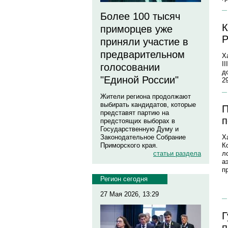
Более 100 тысяч
К
приморцев уже
Р
приняли участие в
предварительном
Х
I
голосовании
д
"Единой России"
2
Жители региона продолжают
выбирать кандидатов, которые
П
представят партию на
п
предстоящих выборах в
Государственную Думу и
Законодательное Собрание
Х
Приморского края.
К
статьи раздела
л
а
п
Регион сегодня
27 Мая 2026, 13:29
Г
п