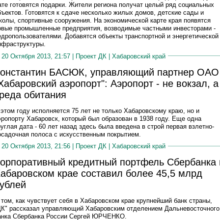
ате готовятся подарки. Жители региона получат целый ряд социальных
бъектов. Готовятся к сдаче несколько жилых домов, детские сады и
колы, спортивные сооружения. На экономической карте края появятся
овые промышленные предприятия, возводимые частными инвесторами -
едропользователями. Добавятся объекты транспортной и энергетической
нфраструктуры.
20 Октября 2013, 21:57 |
Проект ДК
|
Хабаровский край
онстантин БАСЮК, управляющий партнер ОАО
Хабаровский аэропорт": Аэропорт - не вокзал, а
реда обитания
 этом году исполняется 75 лет не только Хабаровскому краю, но и
эропорту Хабаровск, который был образован в 1938 году. Еще одна
руглая дата - 60 лет назад здесь была введена в строй первая взлетно-
осадочная полоса с искусственным покрытием.
20 Октября 2013, 21:56 |
Проект ДК
|
Хабаровский край
орпоративный кредитный портфель Сбербанка 
абаровском крае составил более 45,5 млрд
ублей
 том, как чувствует себя в Хабаровском крае крупнейший банк страны,
ДК" рассказал управляющий Хабаровским отделением Дальневосточного
анка Сбербанка России Сергей ЮРЧЕНКО.