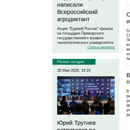
написали
Всероссийский
C
агродиктант
Акция "Единой России" прошла
С
на площадке Приморского
С
государственного аграрно-
П
технологического университета
в
статьи раздела
в
к
б
Регион сегодня
28 Мая 2026, 14:16
В
п
В
р
р
ф
р
д
Юрий Трутнев