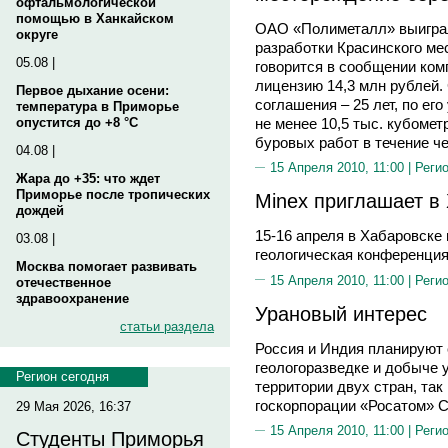
офтальмологической
помощью в Ханкайском
ОАО «Полиметалл» выиграл
округе
разработки Красинского ме
05.08 |
говорится в сообщении ком
лицензию 14,3 млн рублей.
Первое дыхание осени:
соглашения – 25 лет, по ег
температура в Приморье
не менее 10,5 тыс. кубомет
опустится до +8 °C
буровых работ в течение че
04.08 |
15 Апреля 2010, 11:00 |
Реги
Жара до +35: что ждет
Приморье после тропических
Minex приглашает в
дождей
15-16 апреля в Хабаровске 
03.08 |
геологическая конференция
Москва помогает развивать
15 Апреля 2010, 11:00 |
Реги
отечественное
здравоохранение
Урановый интерес
статьи раздела
Россия и Индия планируют 
геологоразведке и добыче у
Регион сегодня
территории двух стран, так
госкорпорации «Росатом»
29 Мая 2026, 16:37
15 Апреля 2010, 11:00 |
Реги
Студенты Приморья