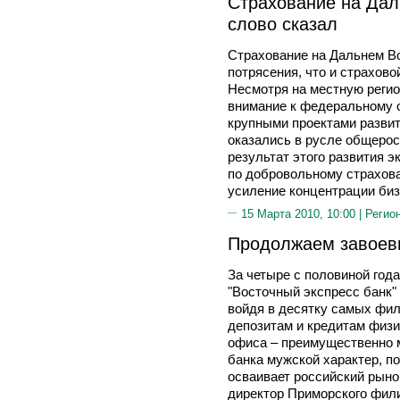
Страхование на Дал
слово сказал
Страхование на Дальнем Во
потрясения, что и страхово
Несмотря на местную реги
внимание к федеральному о
крупными проектами развит
оказались в русле общерос
результат этого развития 
по добровольному страхова
усиление концентрации биз
15 Марта 2010, 10:00 |
Регио
Продолжаем завоев
За четыре с половиной год
"Восточный экспресс банк"
войдя в десятку самых фил
депозитам и кредитам физи
офиса – преимущественно м
банка мужской характер, п
осваивает российский рыно
директор Приморского фили