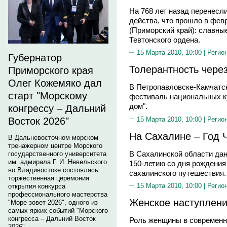
На 768 лет назад перенесл
действа, что прошло в фев
(Приморский край): славны
Тевтонского ордена.
15 Марта 2010, 10:00 |
Регио
Губернатор
Толерантность чере
Приморского края
Олег Кожемяко дал
В Петропавловске-Камчатс
старт "Морскому
фестиваль национальных к
дом".
конгрессу – Дальний
15 Марта 2010, 10:00 |
Регио
Восток 2026"
На Сахалине – Год 
В Дальневосточном морском
тренажерном центре Морского
В Сахалинской области дан
государственного университета
им. адмирала Г. И. Невельского
150-летию со дня рождения 
во Владивостоке состоялась
сахалинского путешествия.
торжественная церемония
15 Марта 2010, 10:00 |
Регио
открытия конкурса
профессионального мастерства
Женское наступлени
"Море зовет 2026", одного из
самых ярких событий "Морского
конгресса – Дальний Восток
Роль женщины в современн
2026".