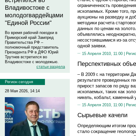
встретился во
ограниченность проведения
Владивостоке с
ископаемых. Кроме того, пр
молодогвардейцами
аукционы на разведку и до
"Единой России"
методики расчета стартовог
данных по ценам на золото
Во время рабочей поездки в
объявлялись неоднократно,
Приморский край Зампред
несостоявшимися из-за отс
Правительства РФ –
одной заявки.
полномочный представитель
Президента РФ в ДФО Юрий
15 Апреля 2010, 11:00 |
Реги
Трутнев встретился во
Владивостоке с молодежью.
Перспективных объе
статьи раздела
– В 2009 г. на территории 
результате проведенных г
Регион сегодня
прирост запасов по ряду в
28 Мая 2026, 14:14
ископаемых, таких как золо
никель, кобальт, каменный 
15 Апреля 2010, 11:00 |
Реги
Сырьевые качели
Определяющим итогом прош
стало сокращение геологор