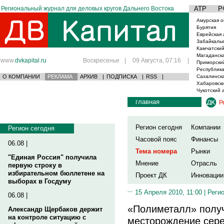
Региональный журнал для деловых кругов Дальнего Востока
АТР
Р
Амурская о
Бурятия
Еврейская 
Забайкаль
Камчатский
Магаданска
www.
dvkapital.ru
Воскресенье
|
09 Августа, 07:16
|
Приморски
Республика
О КОМПАНИИ
РЕКЛАМА
АРХИВ
|
ПОДПИСКА
|
RSS
|
Сахалинска
Хабаровски
Чукотский 
главная
Р
Регион сегодня
Компании
Регион сегодня
Часовой пояс
Финансы
06.08 |
Тема номера
Рынки
"Единая Россия" получила
Мнение
Отрасль
первую строку в
избирательном бюллетене на
Проект ДК
Инновации
выборах в Госдуму
15 Апреля 2010, 11:00 |
Реги
06.08 |
«Полиметалл» получ
Александр Щербаков держит
на контроле ситуацию с
месторождение сер