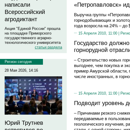
«Петропавловск» иде
написали
Всероссийский
Выручка группы «Петропав
агродиктант
горнодобывающих и золото
года возросла на 24% – до 
Акция "Единой России" прошла
15 Апреля 2010, 11:00 |
Реги
на площадке Приморского
государственного аграрно-
Государство должно
технологического университета
статьи раздела
горнорудной отрасл
– Строительство новых гор
Регион сегодня
выгоднее, чем покупка и эк
28 Мая 2026, 14:16
пример Амурской области, 
числе иностранных, в горн
15 Апреля 2010, 11:00 |
Реги
Подводит уровень д
– Причинами резкого сниже
передаваемые в пользован
Юрий Трутнев
геологического изучения, 
стали, с одной стороны, ни