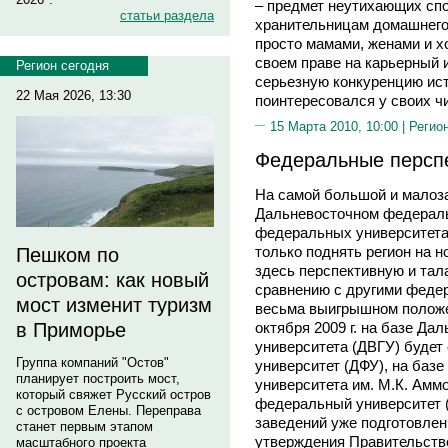
– предмет неутихающих спо
статьи раздела
хранительницам домашнего 
просто мамами, женами и х
своем праве на карьерный 
Регион сегодня
серьезную конкуренцию ист
22 Мая 2026, 13:30
поинтересовался у своих ч
15 Марта 2010, 10:00 |
Регио
Федеральные персп
На самой большой и малоза
Дальневосточном федеральн
федеральных университета.
только поднять регион на н
Пешком по
здесь перспективную и тал
островам: как новый
сравнению с другими феде
мост изменит туризм
весьма выигрышном положен
октября 2009 г. на базе Да
в Приморье
университета (ДВГУ) буде
Группа компаний "Остов"
университет (ДФУ), на базе
планирует построить мост,
университета им. М.К. Амм
который свяжет Русский остров
федеральный университет 
с островом Елены. Переправа
заведений уже подготовлен
станет первым этапом
утверждения Правительств
масштабного проекта