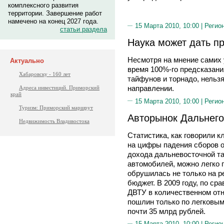
комплексного развития
территории. Завершение работ
намечено на конец 2027 года.
15 Марта 2010, 10:00 |
Регио
статьи раздела
Наука может дать пр
Несмотря на мнение самих
Актуально
время 100%-го предсказани
Хабаровску - 160 лет
тайфунов и торнадо, нельз
направлении.
Адреса инвестиций. Приморский
край
15 Марта 2010, 10:00 |
Регио
Туризм: Приморский маршрут
Авторынок Дальнего
Недвижимость Владивостока
Статистика, как говорили кл
на цифры падения сборов о
дохода дальневосточной т
автомобилей, можно легко 
обрушилась не только на р
бюджет. В 2009 году, по ср
ДВТУ в количественном отн
пошлин только по легковы
почти 35 млрд рублей.
15 Марта 2010, 10:00 |
Регио