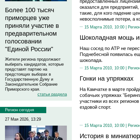
предоставленных лицензий
оказался для предприятий,
Более 100 тысяч
такие, для кого падение це
приморцев уже
невосполнимые потери, а ко
приняли участие в
15 Марта 2010, 10:00 |
Регио
предварительном
Шоколадная мощь и
голосовании
Наш сосед по АТР не перес
"Единой России"
Поднебесной появилась еще
Жители региона продолжают
шоколада.
выбирать кандидатов, которые
15 Марта 2010, 10:00 |
Регио
представят партию на
предстоящих выборах в
Гонки на упряжках
Государственную Думу и
Законодательное Собрание
На Камчатке в марте пройдё
Приморского края.
статьи раздела
собачьих упряжках "Беринг
участники из всех регионов
ездовой спорт.
Регион сегодня
27 Мая 2026, 13:29
15 Марта 2010, 10:00 |
Регио
История в миниатю