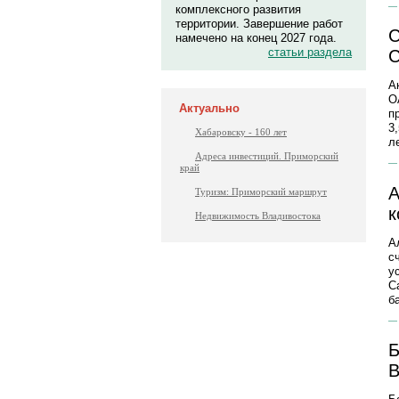
комплексного развития
территории. Завершение работ
С
намечено на конец 2027 года.
статьи раздела
С
А
О
Актуально
п
3
Хабаровску - 160 лет
ле
Адреса инвестиций. Приморский
край
А
Туризм: Приморский маршрут
к
Недвижимость Владивостока
А
с
у
C
б
Б
B