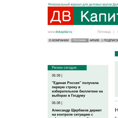
Региональный журнал для деловых кругов Дал
www.
dvkapital.ru
Пятница
|
О КОМПАНИИ
РЕКЛАМА
АРХИВ
|
ПОДПИСК
Регион сегодня
06.08 |
"Единая Россия" получила
первую строку в
избирательном бюллетене на
выборах в Госдуму
06.08 |
Н
Александр Щербаков держит
на контроле ситуацию с