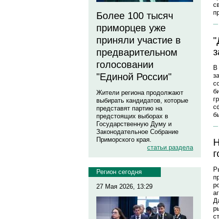
с
п
Более 100 тысяч
приморцев уже
приняли участие в
"
з
предварительном
голосовании
В
"Единой России"
з
с
б
Жители региона продолжают
г
выбирать кандидатов, которые
с
представят партию на
б
предстоящих выборах в
Государственную Думу и
Законодательное Собрание
Приморского края.
Н
статьи раздела
г
Р
Регион сегодня
п
р
27 Мая 2026, 13:29
а
Д
р
с