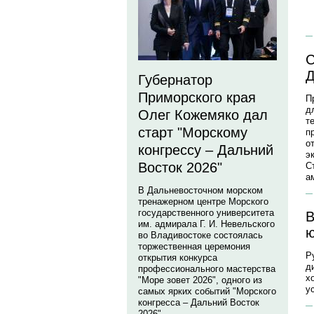
С
Д
Губернатор
Приморского края
П
д
Олег Кожемяко дал
т
старт "Морскому
п
о
конгрессу – Дальний
э
Восток 2026"
С
а
В Дальневосточном морском
тренажерном центре Морского
государственного университета
В
им. адмирала Г. И. Невельского
ю
во Владивостоке состоялась
торжественная церемония
Р
открытия конкурса
д
профессионального мастерства
х
"Море зовет 2026", одного из
у
самых ярких событий "Морского
конгресса – Дальний Восток
2026".