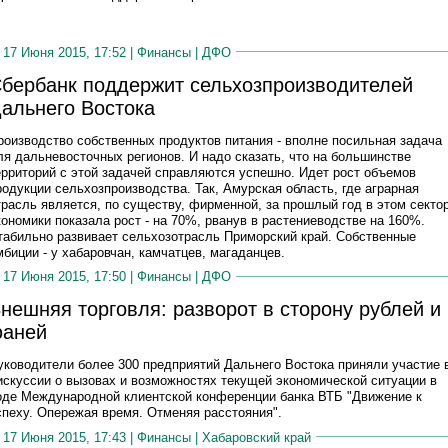
17 Июня 2015, 17:52 |
Финансы
|
ДФО
бербанк поддержит сельхозпроизводителей
альнего Востока
роизводство собственных продуктов питания - вполне посильная задача
ля дальневосточных регионов. И надо сказать, что на большинстве
ерриторий с этой задачей справляются успешно. Идет рост объемов
родукции сельхозпроизводства. Так, Амурская область, где аграрная
трасль является, по существу, фирменной, за прошлый год в этом секто
кономики показала рост - на 70%, рванув в растениеводстве на 160%.
табильно развивает сельхозотрасль Приморский край. Собственные
мбиции - у хабаровчан, камчатцев, магаданцев.
17 Июня 2015, 17:50 |
Финансы
|
ДФО
нешняя торговля: разворот в сторону рублей и
аней
уководители более 300 предприятий Дальнего Востока приняли участие 
искуссии о вызовах и возможностях текущей экономической ситуации в
оде Международной клиентской конференции банка ВТБ "Движение к
спеху. Опережая время. Отменяя расстояния".
17 Июня 2015, 17:43 |
Финансы
|
Хабаровский край