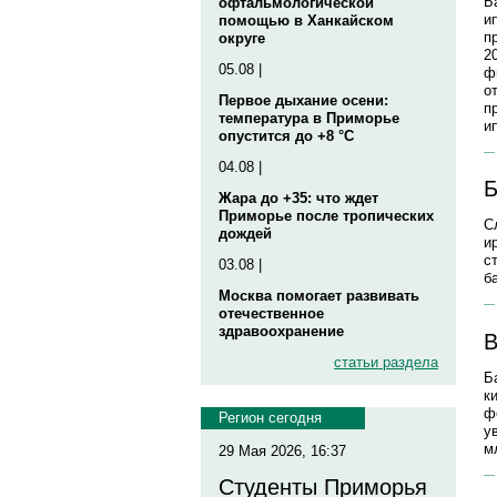
Б
офтальмологической
и
помощью в Ханкайском
п
округе
2
05.08 |
ф
о
Первое дыхание осени:
п
температура в Приморье
и
опустится до +8 °C
04.08 |
Б
Жара до +35: что ждет
Приморье после тропических
С
дождей
и
с
03.08 |
б
Москва помогает развивать
отечественное
здравоохранение
B
статьи раздела
Б
к
ф
Регион сегодня
у
м
29 Мая 2026, 16:37
Студенты Приморья