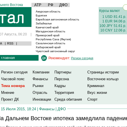
ьнего Востока
АТР
РФ
ДФО
Курсы валют
Амурская область
Бурятия
1 USD
81.41 р.
Еврейская автономная область
1 EUR
94.06 р.
Забайкалье
100 JPY
51.61 р.
Камчатский край
10 CNY
12.06 р.
Магаданская область
07 Августа, 06:20
|
Приморский край
Республика Саха (Якутия)
А
|
RSS
|
Сахалинская область
Хабаровский край
Чукотский автономный округ
главная
Рекомендует:
Регион сегодня
Регион сегодня
Компании
Партнеры
Страницы истории
Часовой пояс
Финансы
Персона
Восточное кольцо
Тема номера
Рынки
Кадры
Криминал
Мнение
Отрасль
Территория
Вкус жизни
Проект ДК
Инновации
Среда обитания
Спорт
15 Июля 2015, 18:24 |
Финансы
|
ДФО
а Дальнем Востоке ипотека замедлила падени