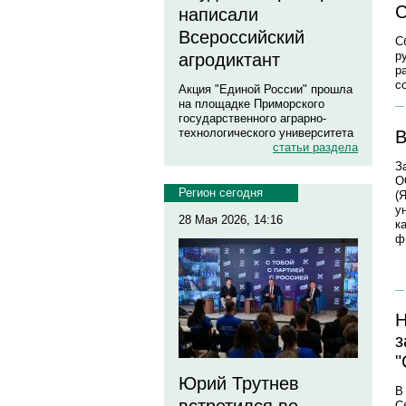
С
написали
Всероссийский
С
р
агродиктант
р
с
Акция "Единой России" прошла
на площадке Приморского
государственного аграрно-
технологического университета
В
статьи раздела
З
О
Регион сегодня
(
у
28 Мая 2026, 14:16
к
ф
Н
з
"
Юрий Трутнев
В
С