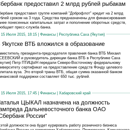
бербанк предоставил 2 млрд рублей рыбакам
бербанк предоставил группе компаний "Доброфлот" кредит на 2 млрд
ублей сроком на 3 года. Средства предназначены для финансирования
анее понесенных капитальных затрат и пополнение оборотных средств,
ообщает пресс-служба банка.
15 Июля 2015, 18:15 |
Финансы
|
Республика Саха (Якутия)
 Якутске ВТБ вложился в образование
аместитель президента-председателя правления банка ВТБ Михаил
СЕЕВСКИЙ и руководитель дирекции банка ВТБ в Республике Саха
Якутия) Петр ПТИЦЫН передали Северо-Восточному федеральному
ниверситету сертификат на предоставление средств Фонду целевого
апитала вуза. Это второй транш ВТБ, общая сумма оказанной банком
инансовой поддержки составляет 650 тыс. рублей.
15 Июля 2015, 17:45 |
Финансы
|
Хабаровский край
аталья ЦЫКАЛ назначена на должность
ампреда Дальневосточного банка ОАО
Сбербанк России"
 этой должности она будет курировать работу розничного бизнеса
бербанка России на территории Хабаровского, Приморского, Камчатского