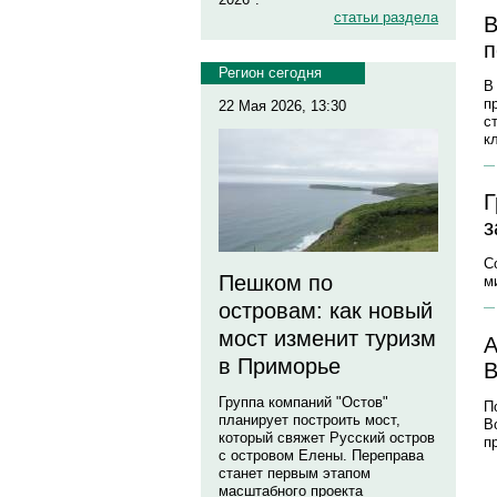
статьи раздела
В
п
Регион сегодня
В
п
22 Мая 2026, 13:30
с
к
Г
з
С
Пешком по
м
островам: как новый
мост изменит туризм
А
в Приморье
В
Группа компаний "Остов"
П
планирует построить мост,
В
который свяжет Русский остров
п
с островом Елены. Переправа
станет первым этапом
масштабного проекта