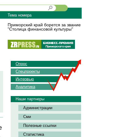
Тема номера
Приморский край борется за звание
"Столица финансовой культуры"
Опрос
Спецпроекты
Интервью
Аналитика
Наши партнеры
Администрации
Сми
Полезные ссылки
е
Статистика