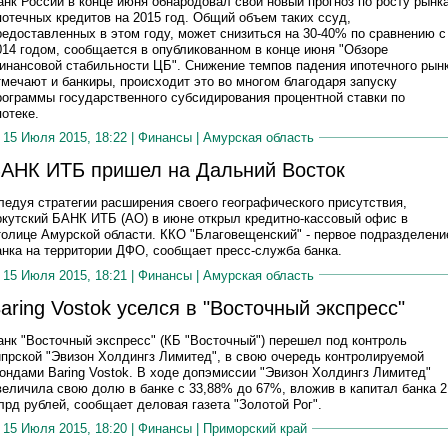
анк России в конце июня обнародовал свой новый прогноз по росту рынк
потечных кредитов на 2015 год. Общий объем таких ссуд,
редоставленных в этом году, может снизиться на 30-40% по сравнению с
014 годом, сообщается в опубликованном в конце июня "Обзоре
инансовой стабильности ЦБ". Снижение темпов падения ипотечного рын
тмечают и банкиры, происходит это во многом благодаря запуску
рограммы государственного субсидирования процентной ставки по
потеке.
15 Июля 2015, 18:22 |
Финансы
|
Амурская область
АНК ИТБ пришел на Дальний Восток
ледуя стратегии расширения своего географического присутствия,
ркутский БАНК ИТБ (АО) в июне открыл кредитно-кассовый офис в
толице Амурской области. ККО "Благовещенский" - первое подразделени
анка на территории ДФО, сообщает пресс-служба банка.
15 Июля 2015, 18:21 |
Финансы
|
Амурская область
aring Vostok уселся в "Восточный экспресс"
анк "Восточный экспресс" (КБ "Восточный") перешел под контроль
ипрской "Эвизон Холдингз Лимитед", в свою очередь контролируемой
ондами Baring Vostok. В ходе допэмиссии "Эвизон Холдингз Лимитед"
величила свою долю в банке с 33,88% до 67%, вложив в капитал банка 2
лрд рублей, сообщает деловая газета "Золотой Рог".
15 Июля 2015, 18:20 |
Финансы
|
Приморский край