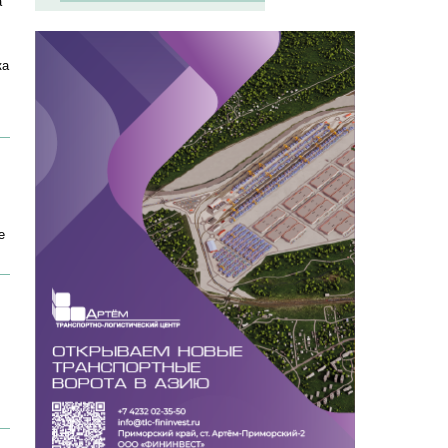
а
ка
е