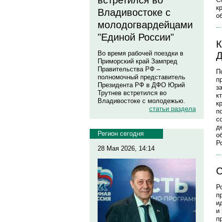
встретился во
к
Владивостоке с
о
молодогвардейцами
"Единой России"
К
Во время рабочей поездки в
Д
Приморский край Зампред
Правительства РФ –
П
полномочный представитель
п
Президента РФ в ДФО Юрий
з
Трутнев встретился во
к
Владивостоке с молодежью.
к
статьи раздела
п
с
д
Регион сегодня
о
Р
28 Мая 2026, 14:14
С
Р
п
и
и
п