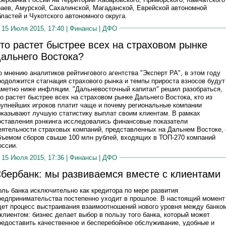
раев, Амурской, Сахалинской, Магаданской, Еврейской автономной
бластей и Чукотского автономного округа.
15 Июля 2015, 17:40 |
Финансы
|
ДФО
то растет быстрее всех на страховом рынке
альнего Востока?
о мнению аналитиков рейтингового агентства "Эксперт РА", в этом году
родолжится стагнация страхового рынка и темпы прироста взносов будут
аметно ниже инфляции. "Дальневосточный капитал" решил разобраться,
то растет быстрее всех на страховом рынке Дальнего Востока, кто из
рупнейших игроков платит чаще и почему региональные компании
оказывают лучшую статистику выплат своим клиентам. В рамках
оставления рэнкинга исследовались финансовые показатели
еятельности страховых компаний, представленных на Дальнем Востоке, 
бъемом сборов свыше 100 млн рублей, входящих в ТОП-270 компаний
оссии.
15 Июля 2015, 17:36 |
Финансы
|
ДФО
бербанк: мы развиваемся вместе с клиентами
оль банка исключительно как кредитора по мере развития
редпринимательства постепенно уходит в прошлое. В настоящий момент
дет процесс выстраивания взаимоотношений нового уровня между банко
 клиентом: бизнес делает выбор в пользу того банка, который может
редоставить качественное и бесперебойное обслуживание, удобные и