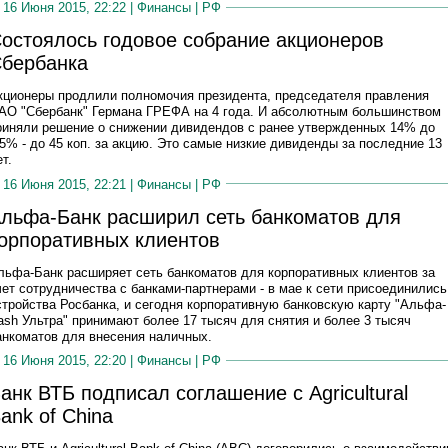
16 Июня 2015, 22:22 |
Финансы
|
РФ
остоялось годовое собрание акционеров
бербанка
кционеры продлили полномочия президента, председателя правления
АО "Сбербанк" Германа ГРЕФА на 4 года. И абсолютным большинством
риняли решение о снижении дивидендов с ранее утвержденных 14% до
,5% - до 45 коп. за акцию. Это самые низкие дивиденды за последние 13
т.
16 Июня 2015, 22:21 |
Финансы
|
РФ
льфа-Банк расширил сеть банкоматов для
орпоративных клиентов
льфа-Банк расширяет сеть банкоматов для корпоративных клиентов за
чет сотрудничества с банками-партнерами - в мае к сети присоединились
стройства Росбанка, и сегодня корпоративную банковскую карту "Альфа-
ash Ультра" принимают более 17 тысяч для снятия и более 3 тысяч
анкоматов для внесения наличных.
16 Июня 2015, 22:20 |
Финансы
|
РФ
анк ВТБ подписал соглашение с Agricultural
ank of China