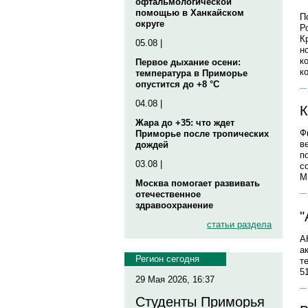
офтальмологической
помощью в Ханкайском
П
округе
Р
К
05.08 |
н
к
Первое дыхание осени:
к
температура в Приморье
опустится до +8 °C
04.08 |
К
Жара до +35: что ждет
Ф
Приморье после тропических
в
дождей
п
03.08 |
с
М
Москва помогает развивать
отечественное
здравоохранение
"
статьи раздела
А
а
Регион сегодня
т
5
29 Мая 2026, 16:37
Студенты Приморья