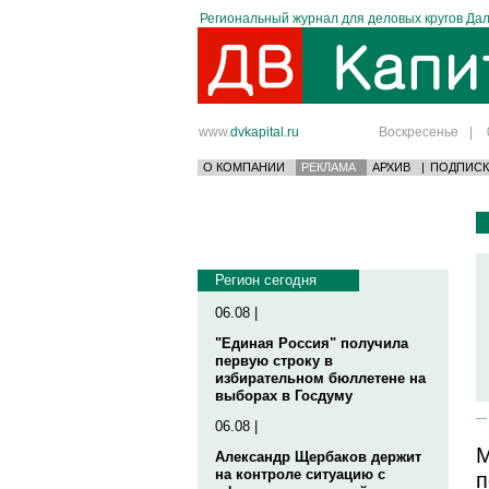
Региональный журнал для деловых кругов Дал
www.
dvkapital.ru
Воскресенье
|
О КОМПАНИИ
РЕКЛАМА
АРХИВ
|
ПОДПИСК
Регион сегодня
06.08 |
"Единая Россия" получила
первую строку в
избирательном бюллетене на
выборах в Госдуму
06.08 |
М
Александр Щербаков держит
на контроле ситуацию с
п