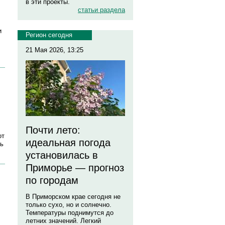
в эти проекты.
статьи раздела
и
Регион сегодня
21 Мая 2026, 13:25
Почти лето:
от
идеальная погода
сь
установилась в
Приморье — прогноз
по городам
В Приморском крае сегодня не
только сухо, но и солнечно.
Температуры поднимутся до
летних значений. Легкий