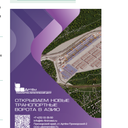
а
и
ых