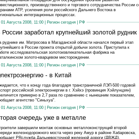
нвестиционного, производственного и торгового сотрудничества России с
транами АТР, усиления роли российского Дальнего Востока в
егиональных интеграционных процессах.
01 Августа 2008, 11:00 |
Регион сегодня
|
РФ
 России заработал крупнейший золотой рудник
а руднике им. Матросова в Магаданской области начался первый этап
рупнейшего в России проекта открытой добычи золота. Приступила к
аботе исследовательская золотоизвлекательная фабрика на
аталкинском золото-кварцевом месторождении.
01 Августа 2008, 11:00 |
Регион сегодня
|
РФ
лектроэнергию - в Китай
жидается, что к концу года благодаря трансграничной ЛЭП-500 годовой
кспорт российской электроэнергии в г. Хэйхэ (провинция Хэйлунцзян)
величится примерно в 2,7 раза по сравнению с нынешним показателем,
ообщает агентство "Синьхуа".
01 Августа 2008, 11:00 |
Регион сегодня
|
РФ
торая очередь уже в металле
троители завершили монтаж основных металлоконструкций второй
череди железнодорожного моста через реку Амур в районе Хабаровска,
ообщает PRслужба Дальневосточной железной дороги (ДВЖД).