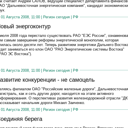
ак считает Андрей САЛОВ, ведущий специалист департамента финансов
АО "Дальневосточная энергетическая компания", кандидат экономическ
аук.
01 Августа 2008, 11:00 |
Регион сегодня
|
РФ
овый энергоконтур
 июля 2008 года перестало существовать РАО "ЕЭС России", ознаменов
ем самым завершение реформы энергетической монополии, которая
лилась около десяти лет. Теперь развитием энергетики Дальнего Восток
удет заниматься его клон ОАО "РАО Энергетические системы Востока"
"РАО ЭС Востока").
01 Августа 2008, 11:00 |
Регион сегодня
|
РФ
азвитие конкуренции - не самоцель
вляясь филиалом ОАО "Российские железные дороги", Дальневосточна
агистраль, как и сеть других дорог, находится на этапе активного
еформирования. О перспективах развития железнодорожной отрасли "ДК
ассказывает начальник дороги Михаил Заиченко.
01 Августа 2008, 11:00 |
Регион сегодня
|
РФ
оединяя берега