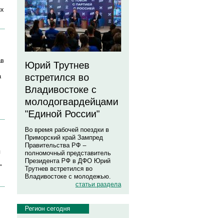
их
ав
Юрий Трутнев
встретился во
а
Владивостоке с
молодогвардейцами
"Единой России"
Во время рабочей поездки в
Приморский край Зампред
Правительства РФ –
я
полномочный представитель
Президента РФ в ДФО Юрий
"
Трутнев встретился во
Владивостоке с молодежью.
статьи раздела
Регион сегодня