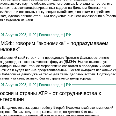
ихоокеанского научно-образовательного центра. Его задача - устранить
ефицит высококвалифицированных кадров на Дальнем Востоке и в
абайкалье и составить конкуренцию китайским, японским и корейским
узам, сделав привлекательным получение высшего образования в Росси
ля студентов из Азии.
01 Августа 2008, 11:00 |
Регион сегодня
|
РФ
МЭФ: говорим "экономика" - подразумеваем
человек"
абаровский край готовится к проведению Третьего Дальневосточного
еждународного экономического форума (ДМЭФ). Нынче ставшее уже
радиционным масштабное мероприятие состоится в последних числах
ентября и будет весьма представительным. Гостей ожидают несколько с
 в Хабаровске давно уже не тесно для таких деловых встреч. Подтянула
остиничная сеть, активно благоустраивается центр города.
01 Августа 2008, 11:00 |
Регион сегодня
|
РФ
оссия и страны АТР - от сотрудничества к
нтеграции
о Владивостоке завершил работу Второй Тихоокеанский экономический
онгресс. По замыслу его организаторов, он должен был стать
оммуникативной площадкой для обсуждения проблем развития