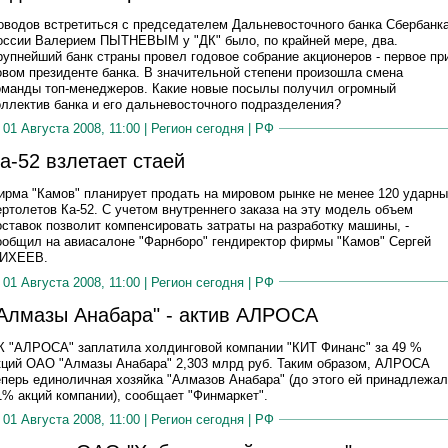
оводов встретиться с председателем Дальневосточного банка Сбербанк
оссии Валерием ПЫТНЕВЫМ у "ДК" было, по крайней мере, два.
рупнейший банк страны провел годовое собрание акционеров - первое пр
овом президенте банка. В значительной степени произошла смена
оманды топ-менеджеров. Какие новые посылы получил огромный
оллектив банка и его дальневосточного подразделения?
01 Августа 2008, 11:00 |
Регион сегодня
|
РФ
а-52 взлетает стаей
ирма "Камов" планирует продать на мировом рынке не менее 120 ударн
ертолетов Ка-52. С учетом внутреннего заказа на эту модель объем
оставок позволит компенсировать затраты на разработку машины, -
ообщил на авиасалоне "Фарнборо" гендиректор фирмы "Камов" Сергей
ИХЕЕВ.
01 Августа 2008, 11:00 |
Регион сегодня
|
РФ
Алмазы Анабара" - актив АЛРОСА
К "АЛРОСА" заплатила холдинговой компании "КИТ Финанс" за 49 %
кций ОАО "Алмазы Анабара" 2,303 млрд руб. Таким образом, АЛРОСА
еперь единоличная хозяйка "Алмазов Анабара" (до этого ей принадлежал
1% акций компании), сообщает "Финмаркет".
01 Августа 2008, 11:00 |
Регион сегодня
|
РФ