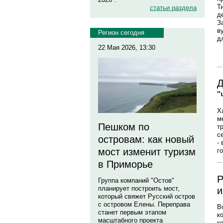
Т
статьи раздела
д
З
в
Регион сегодня
д
22 Мая 2026, 13:30
Д
"
Х
м
Пешком по
т
с
островам: как новый
-
мост изменит туризм
г
в Приморье
Р
Группа компаний "Остов"
планирует построить мост,
и
который свяжет Русский остров
с островом Елены. Переправа
В
станет первым этапом
к
масштабного проекта
к