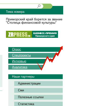
Тема номера
Приморский край борется за звание
"Столица финансовой культуры"
Опрос
Спецпроекты
Интервью
Аналитика
Наши партнеры
Администрации
Сми
Полезные ссылки
Статистика