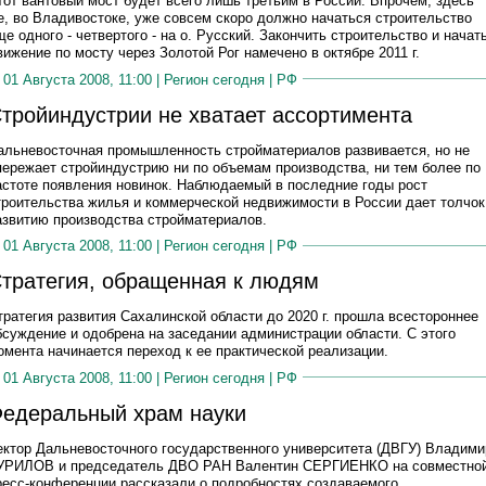
тот вантовый мост будет всего лишь третьим в России. Впрочем, здесь
е, во Владивостоке, уже совсем скоро должно начаться строительство
ще одного - четвертого - на о. Русский. Закончить строительство и начат
вижение по мосту через Золотой Рог намечено в октябре 2011 г.
01 Августа 2008, 11:00 |
Регион сегодня
|
РФ
тройиндустрии не хватает ассортимента
альневосточная промышленность стройматериалов развивается, но не
пережает стройиндустрию ни по объемам производства, ни тем более по
астоте появления новинок. Наблюдаемый в последние годы рост
троительства жилья и коммерческой недвижимости в России дает толчок
азвитию производства стройматериалов.
01 Августа 2008, 11:00 |
Регион сегодня
|
РФ
тратегия, обращенная к людям
тратегия развития Сахалинской области до 2020 г. прошла всестороннее
бсуждение и одобрена на заседании администрации области. C этого
омента начинается переход к ее практической реализации.
01 Августа 2008, 11:00 |
Регион сегодня
|
РФ
едеральный храм науки
ектор Дальневосточного государственного университета (ДВГУ) Владими
УРИЛОВ и председатель ДВО РАН Валентин СЕРГИЕНКО на совместно
ресс-конференции рассказали о подробностях создаваемого