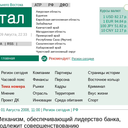
ьнего Востока
АТР
РФ
ДФО
Курсы валют
Амурская область
Бурятия
1 USD
82.17 р.
Еврейская автономная область
1 EUR
94.84 р.
Забайкалье
100 JPY
51.82 р.
Камчатский край
10 CNY
12.17 р.
Магаданская область
09 Августа, 22:33
|
Приморский край
Республика Саха (Якутия)
А
|
RSS
|
Сахалинская область
Хабаровский край
Чукотский автономный округ
главная
Рекомендует:
Регион сегодня
Регион сегодня
Компании
Партнеры
Страницы истории
Часовой пояс
Финансы
Персона
Восточное кольцо
Тема номера
Рынки
Кадры
Криминал
Мнение
Отрасль
Территория
Вкус жизни
Проект ДК
Инновации
Среда обитания
Спорт
01 Августа 2008, 11:00 |
Регион сегодня
|
РФ
еханизм, обеспечивающий лидерство банка,
одлежит совершенствованию