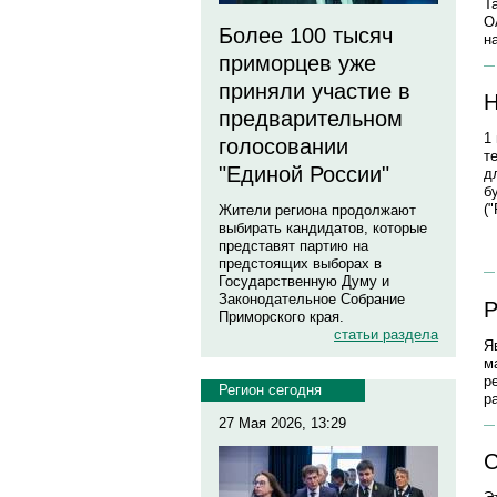
Т
О
Более 100 тысяч
н
приморцев уже
приняли участие в
Н
предварительном
1
голосовании
т
"Единой России"
д
б
(
Жители региона продолжают
выбирать кандидатов, которые
представят партию на
предстоящих выборах в
Государственную Думу и
Законодательное Собрание
Р
Приморского края.
статьи раздела
Я
м
р
Регион сегодня
р
27 Мая 2026, 13:29
С