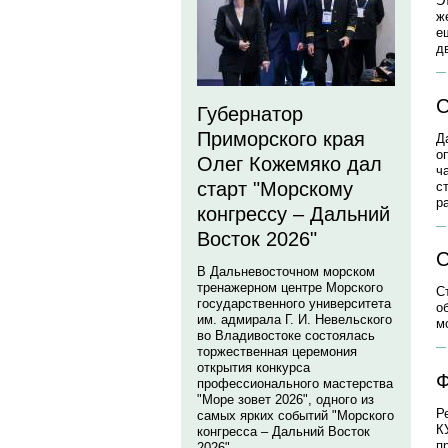
Э
ж
е
д
С
Губернатор
Приморского края
Д
о
Олег Кожемяко дал
ч
старт "Морскому
с
р
конгрессу – Дальний
Восток 2026"
С
В Дальневосточном морском
тренажерном центре Морского
С
государственного университета
о
им. адмирала Г. И. Невельского
м
во Владивостоке состоялась
торжественная церемония
открытия конкурса
Ф
профессионального мастерства
"Море зовет 2026", одного из
Р
самых ярких событий "Морского
К
конгресса – Дальний Восток
п
2026".