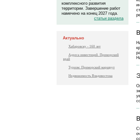
комплексного развития
и
территории. Завершение работ
с
намечено на конец 2027 года.
р
статьи раздела
В
Актуально
Н
Хабаровску - 160 лет
к
р
Адреса инвестиций. Приморский
Н
край
Туризм: Приморский маршрут
Э
Недвижимость Владивостока
О
э
у
с
В
С
о
с