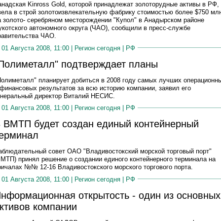
анадская Kinross Gold, которой принадлежат золоторудные активы в РФ,
вела в строй золотоизвлекательную фабрику стоимостью более $750 мл
а золото- серебряном месторождении "Купол" в Анадырском районе
укотского автономного округа (ЧАО), сообщили в пресс-службе
равительства ЧАО.
01 Августа 2008, 11:00 |
Регион сегодня
|
РФ
Полиметалл" подтверждает планы
Полиметалл" планирует добиться в 2008 году самых лучших операционн
 финансовых результатов за всю историю компании, заявил его
енеральный директор Виталий НЕСИС.
01 Августа 2008, 11:00 |
Регион сегодня
|
РФ
 ВМТП будет создан единый контейнерный
ерминал
аблюдательный совет ОАО "Владивостокский морской торговый порт"
ВМТП) принял решение о создании единого контейнерного терминала на
ричалах №№ 12-16 Владивостокского морского торгового порта.
01 Августа 2008, 11:00 |
Регион сегодня
|
РФ
нформационная открытость - один из основных
ктивов компании