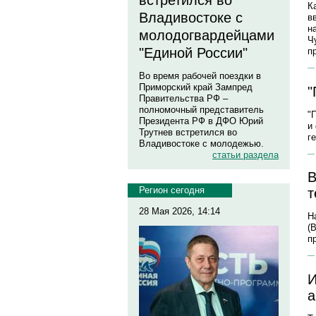
встретился во
К
Владивостоке с
в
н
молодогвардейцами
Ч
"Единой России"
п
Во время рабочей поездки в
Приморский край Зампред
"
Правительства РФ –
полномочный представитель
"
Президента РФ в ДФО Юрий
и
Трутнев встретился во
г
Владивостоке с молодежью.
статьи раздела
В
Регион сегодня
т
28 Мая 2026, 14:14
Н
(
п
И
а