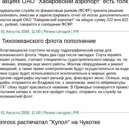
 акциях ОАО "Хабаровский аэропорт" есть толк
едеральная служба по финансовым рынкам (ФСФР) приняла решение
озобновить эмиссию и зарегистрировать отчет об итогах дополнительног
ыпуска акций ОАО "Хабаровский аэропорт" на общую сумму 222 млн 622
ыс. рублей, говорится в сообщении ФСФР.
01 Августа 2008, 11:00 |
Регион сегодня
|
РФ
 Тихоокеанского флота пополнение
 Благовещенске спустили на воду гидрографический катер для
ихоокеанского флота. Через два года после закладки. Спуск корабля
рошел успешно, считают специалисты судостроительного завода, но, по
х мнению, впереди еще много работы. Монтаж оборудования и ремонт
омещений, а также прием электропитания будут осуществляться на воде
овое судно будет использоваться исключительно в мирных целях.
орские гидрографы изучают рельеф дна, фиксируют мели. Осенью, ког
орабль отправится во Владивосток, к заказчикам, вместо аббревиатуры
БГК" сбоку будет красоваться название. В Приморье планируется провес
спытания катера и, если все пройдет гладко, отправить на службу на
ихоокеанский флот.
01 Августа 2008, 11:00 |
Регион сегодня
|
РФ
inross распечатал "Купол" на Чукотке