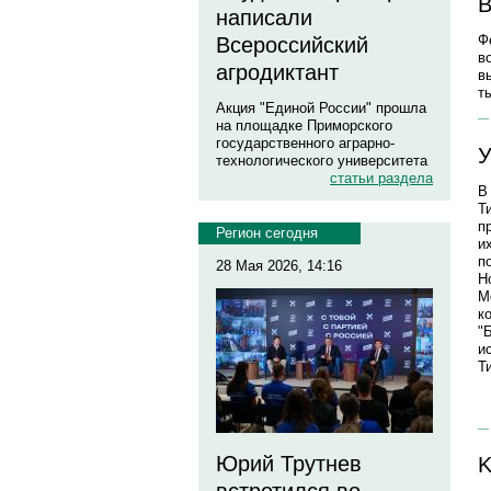
В
написали
Ф
Всероссийский
в
агродиктант
в
т
Акция "Единой России" прошла
на площадке Приморского
государственного аграрно-
У
технологического университета
статьи раздела
В
Т
п
Регион сегодня
и
п
28 Мая 2026, 14:16
Н
М
к
"
и
Т
Юрий Трутнев
K