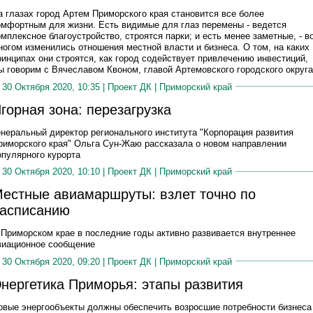
а глазах город Артем Приморского края становится все более
омфортным для жизни. Есть видимые для глаз перемены - ведется
омплексное благоустройство, строятся парки; и есть менее заметные, - в
ногом изменились отношения местной власти и бизнеса. О том, на каких
ринципах они строятся, как город содействует привлечению инвестиций,
ы говорим с Вячеславом Квоном, главой Артемовского городского округа
30 Октября 2020, 10:35 |
Проект ДК
|
Приморский край
горная зона: перезагрузка
енеральный директор регионального института "Корпорация развития
риморского края" Ольга Сун-Жаю рассказала о новом направлении
опулярного курорта
30 Октября 2020, 10:10 |
Проект ДК
|
Приморский край
естные авиамаршруты: взлет точно по
асписанию
 Приморском крае в последние годы активно развивается внутреннее
виационное сообщение
30 Октября 2020, 09:20 |
Проект ДК
|
Приморский край
нергетика Приморья: этапы развития
овые энергообъекты должны обеспечить возросшие потребности бизнеса