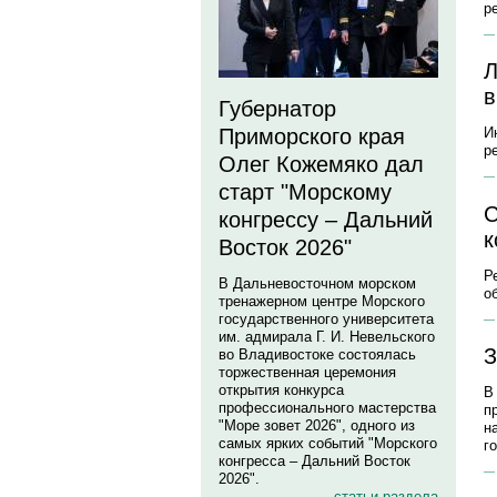
р
Л
в
Губернатор
Приморского края
И
р
Олег Кожемяко дал
старт "Морскому
C
конгрессу – Дальний
к
Восток 2026"
Р
В Дальневосточном морском
о
тренажерном центре Морского
государственного университета
им. адмирала Г. И. Невельского
З
во Владивостоке состоялась
торжественная церемония
открытия конкурса
В
профессионального мастерства
п
"Море зовет 2026", одного из
н
самых ярких событий "Морского
г
конгресса – Дальний Восток
2026".
статьи раздела