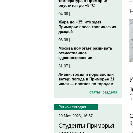
температура в Приморье
опустится до +8 °C
Н
04.08 |
Жара до +35: что ждет
Приморье после тропических
дождей
03.08 |
Москва помогает развивать
отечественное
здравоохранение
31.07 |
Ливни, грозы и порывистый
И
ветер: погода в Приморье 31
июля — прогноз по городам
П
статьи раздела
и
р
Регион сегодня
С
29 Мая 2026, 16:37
к
Студенты Приморья
О