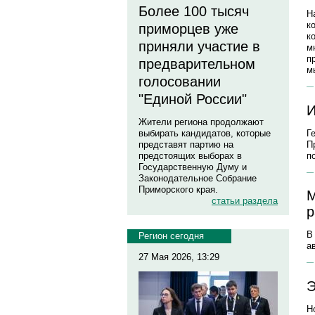
Более 100 тысяч
Н
к
приморцев уже
к
приняли участие в
м
п
предварительном
м
голосовании
"Единой России"
И
Жители региона продолжают
Г
выбирать кандидатов, которые
П
представят партию на
п
предстоящих выборах в
Государственную Думу и
Законодательное Собрание
Приморского края.
М
статьи раздела
р
В
Регион сегодня
а
27 Мая 2026, 13:29
Э
Н