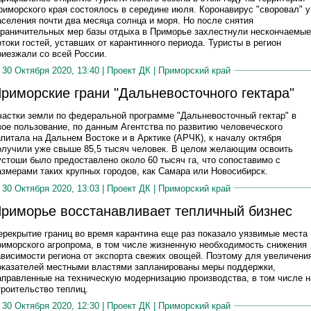
риморского края состоялось в середине июля. Коронавирус "своровал" у
аселения почти два месяца солнца и моря. Но после снятия
граничительных мер базы отдыха в Приморье захлестнули нескончаемые
отоки гостей, уставших от карантинного периода. Туристы в регион
риезжали со всей России.
30 Октября 2020, 13:40 |
Проект ДК
|
Приморский край
риморские грани "Дальневосточного гектара"
частки земли по федеральной программе "Дальневосточный гектар" в
вое пользование, по данным Агентства по развитию человеческого
апитала на Дальнем Востоке и в Арктике (АРЧК), к началу октября
олучили уже свыше 85,5 тысяч человек. В целом желающим освоить
устоши было предоставлено около 60 тысяч га, что сопоставимо с
азмерами таких крупных городов, как Самара или Новосибирск.
30 Октября 2020, 13:03 |
Проект ДК
|
Приморский край
риморье восстанавливает тепличный бизнес
ерекрытие границ во время карантина еще раз показало уязвимые места
риморского агропрома, в том числе жизненную необходимость снижения
ависимости региона от экспорта свежих овощей. Поэтому для увеличени
оказателей местными властями запланированы меры поддержки,
аправленные на техническую модернизацию производства, в том числе н
троительство теплиц.
30 Октября 2020, 12:30 |
Проект ДК
|
Приморский край