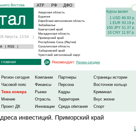
ьнего Востока
АТР
РФ
ДФО
Курсы валют
Амурская область
Бурятия
1 USD
80.93 р.
Еврейская автономная область
1 EUR
93.19 р.
Забайкалье
100 JPY
51.37 р.
Камчатский край
10 CNY
11.97 р.
Магаданская область
06 Августа, 13:54
|
Приморский край
Республика Саха (Якутия)
А
|
RSS
|
Сахалинская область
Хабаровский край
Чукотский автономный округ
главная
Рекомендует:
Регион сегодня
Регион сегодня
Компании
Партнеры
Страницы истории
Часовой пояс
Финансы
Персона
Восточное кольцо
Тема номера
Рынки
Кадры
Криминал
Мнение
Отрасль
Территория
Вкус жизни
Проект ДК
Инновации
Среда обитания
Спорт
дреса инвестиций. Приморский край