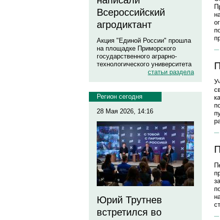
написали
П
Всероссийский
н
о
агродиктант
п
п
Акция "Единой России" прошла
на площадке Приморского
государственного аграрно-
технологического университета
П
статьи раздела
У
с
Регион сегодня
к
п
28 Мая 2026, 14:16
п
р
П
П
п
з
п
н
Юрий Трутнев
с
встретился во