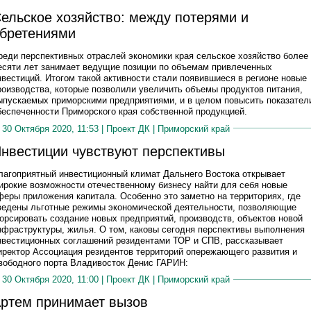
ельское хозяйство: между потерями и
бретениями
реди перспективных отраслей экономики края сельское хозяйство более
есяти лет занимает ведущие позиции по объемам привлеченных
нвестиций. Итогом такой активности стали появившиеся в регионе новые
роизводства, которые позволили увеличить объемы продуктов питания,
ыпускаемых приморскими предприятиями, и в целом повысить показател
беспеченности Приморского края собственной продукцией.
30 Октября 2020, 11:53 |
Проект ДК
|
Приморский край
нвестиции чувствуют перспективы
лагоприятный инвестиционный климат Дальнего Востока открывает
ирокие возможности отечественному бизнесу найти для себя новые
феры приложения капитала. Особенно это заметно на территориях, где
ведены льготные режимы экономической деятельности, позволяющие
орсировать создание новых предприятий, производств, объектов новой
нфраструктуры, жилья. О том, каковы сегодня перспективы выполнения
нвестиционных соглашений резидентами ТОР и СПВ, рассказывает
иректор Ассоциация резидентов территорий опережающего развития и
вободного порта Владивосток Денис ГАРИН:
30 Октября 2020, 11:00 |
Проект ДК
|
Приморский край
ртем принимает вызов