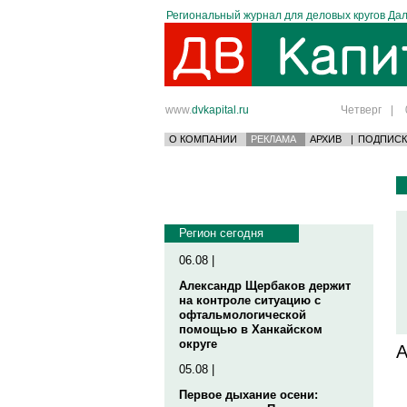
Региональный журнал для деловых кругов Дал
www.
dvkapital.ru
Четверг
|
О КОМПАНИИ
РЕКЛАМА
АРХИВ
|
ПОДПИСК
Регион сегодня
06.08 |
Александр Щербаков держит
на контроле ситуацию с
офтальмологической
помощью в Ханкайском
округе
А
05.08 |
Первое дыхание осени: