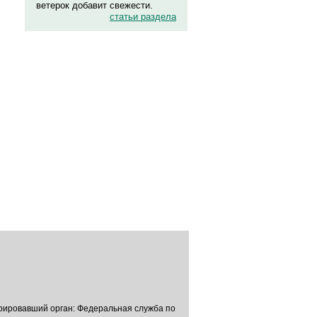
ветерок добавит свежести.
статьи раздела
трировавший орган: Федеральная служба по