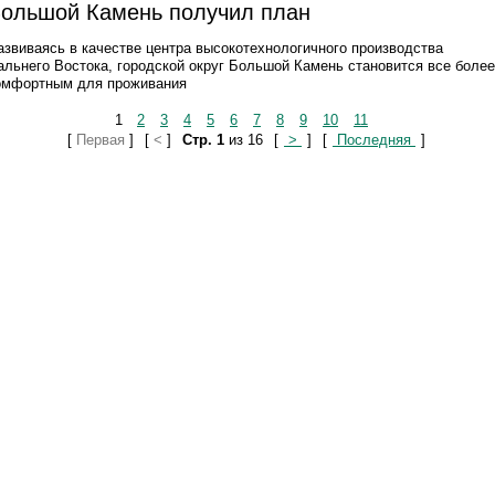
ольшой Камень получил план
азвиваясь в качестве центра высокотехнологичного производства
альнего Востока, городской округ Большой Камень становится все более
омфортным для проживания
1
2
3
4
5
6
7
8
9
10
11
[
Первая
]
[
<
]
Стр. 1
из 16
[
>
]
[
Последняя
]