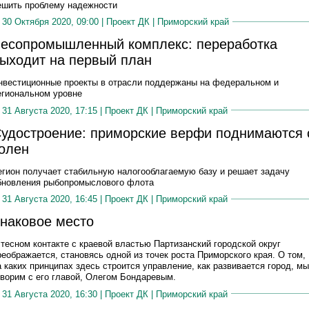
ешить проблему надежности
30 Октября 2020, 09:00 |
Проект ДК
|
Приморский край
есопромышленный комплекс: переработка
ыходит на первый план
нвестиционные проекты в отрасли поддержаны на федеральном и
егиональном уровне
31 Августа 2020, 17:15 |
Проект ДК
|
Приморский край
удостроение: приморские верфи поднимаются 
олен
егион получает стабильную налогооблагаемую базу и решает задачу
бновления рыбопромыслового флота
31 Августа 2020, 16:45 |
Проект ДК
|
Приморский край
наковое место
 тесном контакте с краевой властью Партизанский городской округ
реображается, становясь одной из точек роста Приморского края. О том,
а каких принципах здесь строится управление, как развивается город, мы
оворим с его главой, Олегом Бондаревым.
31 Августа 2020, 16:30 |
Проект ДК
|
Приморский край