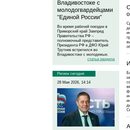
Владивостоке с
С
молодогвардейцами
о
"Единой России"
С
Во время рабочей поездки в
д
Приморский край Зампред
и
Правительства РФ –
п
полномочный представитель
в
Президента РФ в ДФО Юрий
о
Трутнев встретился во
Владивостоке с молодежью.
статьи раздела
И
Б
Регион сегодня
ш
с
28 Мая 2026, 14:14
в
ф
и
и
д
С
А