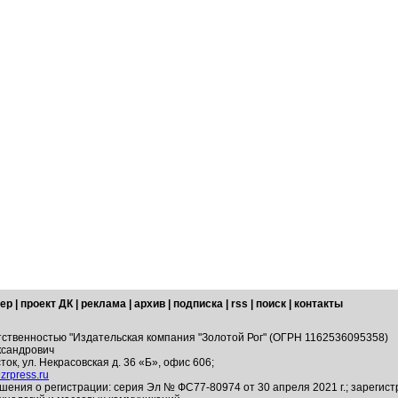
ер
|
проект ДК
|
реклама
|
архив
|
подписка
|
rss
|
поиск
|
контакты
тственностью "Издательская компания "Золотой Рог" (ОГРН 1162536095358)
ксандрович
ток, ул. Некрасовская д. 36 «Б», офис 606;
zrpress.ru
шения о регистрации: серия Эл № ФС77-80974 от 30 апреля 2021 г.; зарегис