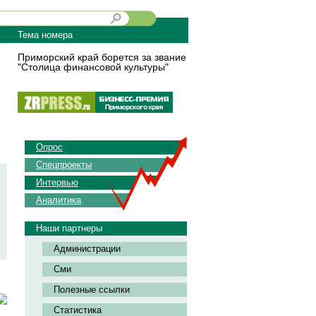
Тема номера
Приморский край борется за звание
"Столица финансовой культуры"
Опрос
Спецпроекты
Интервью
Аналитика
Наши партнеры
Администрации
Сми
Полезные ссылки
Статистика