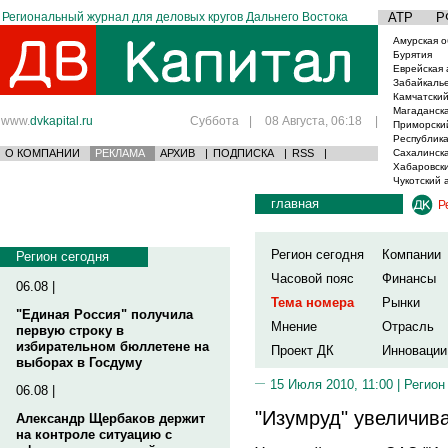
Региональный журнал для деловых кругов Дальнего Востока
АТР
Р
Амурская о
Бурятия
Еврейская 
Забайкаль
Камчатский
Магаданска
www.
dvkapital.ru
Суббота
|
08 Августа, 06:18
|
Приморски
Республика
О КОМПАНИИ
РЕКЛАМА
АРХИВ
|
ПОДПИСКА
|
RSS
|
Сахалинска
Хабаровски
Чукотский 
главная
Р
Регион сегодня
Компании
Регион сегодня
Часовой пояс
Финансы
06.08 |
Тема номера
Рынки
"Единая Россия" получила
Мнение
Отрасль
первую строку в
избирательном бюллетене на
Проект ДК
Инновации
выборах в Госдуму
15 Июля 2010, 11:00 |
Регион
06.08 |
"Изумруд" увеличив
Александр Щербаков держит
на контроле ситуацию с