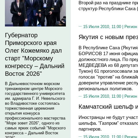
Второй раз на празднике п
структур Республики Саха (
15 Июля 2010, 11:00 |
Регион
Губернатор
Якутия с новым пре
Приморского края
В Республике Саха (Якутия
Олег Кожемяко дал
БОРИСОВ 17 июня официал
старт "Морскому
должностного лица. По пр
МЕДВЕДЕВА из 68 депутато
конгрессу – Дальний
Тумэн) 61 проголосовали за
Восток 2026"
голосах "против" на ближа
доверили управление респ
В Дальневосточном морском
региональных политиков.
тренажерном центре Морского
государственного университета
15 Июля 2010, 11:00 |
Регион
им. адмирала Г. И. Невельского
во Владивостоке состоялась
Камчатский шельф и
торжественная церемония
открытия конкурса
Иностранцы не будут участ
профессионального мастерства
шельфа. "Газпром" отказал
"Море зовет 2026", одного из
самых ярких событий "Морского
партнеров.
конгресса – Дальний Восток
15 Июля 2010, 11:00 |
Регион
2026".