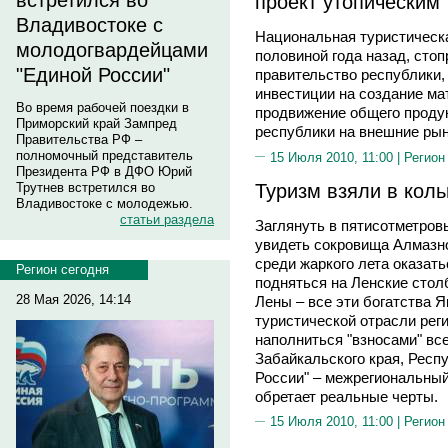
встретился во
проект утопическим
Владивостоке с
Национальная туристическа
молодогвардейцами
половиной года назад, сто
"Единой России"
правительство республики,
инвестиции на создание ма
Во время рабочей поездки в
продвижение общего продук
Приморский край Зампред
республики на внешние рын
Правительства РФ –
полномочный представитель
15 Июля 2010, 11:00 |
Регион
Президента РФ в ДФО Юрий
Туризм взяли в коль
Трутнев встретился во
Владивостоке с молодежью.
статьи раздела
Заглянуть в пятисотметров
увидеть сокровища Алмазно
среди жаркого лета оказать
Регион сегодня
подняться на Ленские стол
28 Мая 2026, 14:14
Лены – все эти богатства Я
туристической отрасли рег
наполниться "взносами" все
Забайкальского края, Респ
России" – межрегиональны
обретает реальные черты.
15 Июля 2010, 11:00 |
Регион