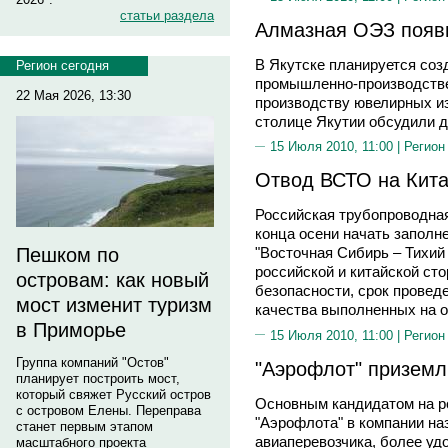
статьи раздела
Алмазная ОЭЗ появи
В Якутске планируется соз
Регион сегодня
промышленно-производствен
22 Мая 2026, 13:30
производству ювелирных и
столице Якутии обсудили д
15 Июля 2010, 11:00 |
Регион
Отвод ВСТО на Кита
Российская трубопроводная
конца осени начать запол
Пешком по
"Восточная Сибирь – Тихий 
российской и китайской ст
островам: как новый
безопасности, срок провед
мост изменит туризм
качества выполненных на о
в Приморье
15 Июля 2010, 11:00 |
Регион
Группа компаний "Остов"
"Аэрофлот" приземл
планирует построить мост,
который свяжет Русский остров
Основным кандидатом на р
с островом Елены. Переправа
"Аэрофлота" в компании на
станет первым этапом
авиаперевозчика, более удо
масштабного проекта