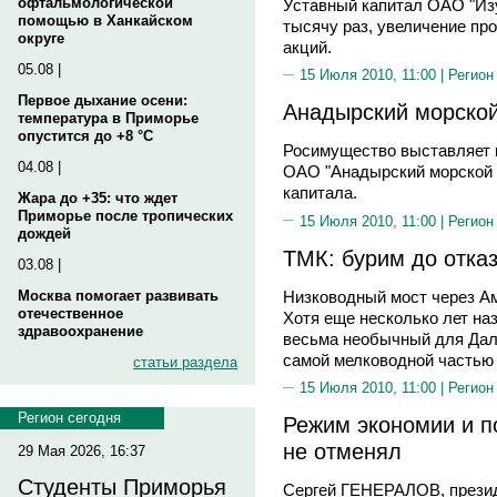
офтальмологической
Уставный капитал ОАО "Изу
помощью в Ханкайском
тысячу раз, увеличение пр
округе
акций.
05.08 |
15 Июля 2010, 11:00 |
Регион
Первое дыхание осени:
Анадырский морской
температура в Приморье
опустится до +8 °C
Росимущество выставляет 
04.08 |
ОАО "Анадырский морской п
капитала.
Жара до +35: что ждет
Приморье после тропических
15 Июля 2010, 11:00 |
Регион
дождей
ТМК: бурим до отка
03.08 |
Низководный мост через Ам
Москва помогает развивать
отечественное
Хотя еще несколько лет на
здравоохранение
весьма необычный для Даль
самой мелководной частью 
статьи раздела
15 Июля 2010, 11:00 |
Регион
Регион сегодня
Режим экономии и п
не отменял
29 Мая 2026, 16:37
Студенты Приморья
Сергей ГЕНЕРАЛОВ, презид