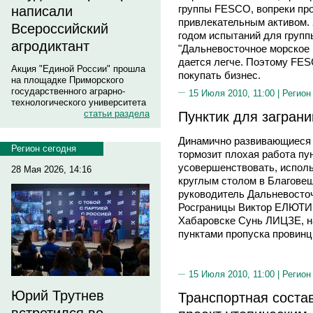
группы FESCO, вопреки про
написали
привлекательным активом. 2
Всероссийский
годом испытаний для группы
агродиктант
"Дальневосточное морское 
дается легче. Поэтому FES
Акция "Единой России" прошла
покупать бизнес.
на площадке Приморского
государственного аграрно-
15 Июля 2010, 11:00 |
Регион
технологического университета
Пунктик для загран
статьи раздела
Динамично развивающиеся 
Регион сегодня
тормозит плохая работа пун
усовершенствовать, испол
28 Мая 2026, 14:16
круглым столом в Благовещ
руководитель Дальневосточ
Росграницы Виктор ЕЛЮТИН
Хабаровске Сунь ЛИЦЗЕ, н
пунктами пропуска провин
15 Июля 2010, 11:00 |
Регион
Юрий Трутнев
Транспортная сост