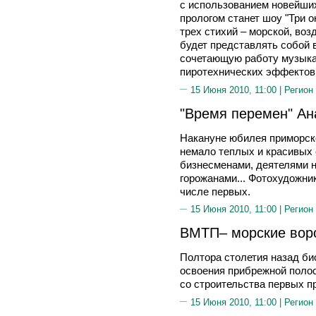
с использованием новейши
прологом станет шоу "Три 
трех стихий – морской, воз
будет представлять собой
сочетающую работу музыка
пиротехнических эффектов
15 Июня 2010, 11:00 |
Регион
"Время перемен" Ан
Накануне юбилея приморско
немало теплых и красивых 
бизнесменами, деятелями н
горожанами... Фотохудожн
числе первых.
15 Июня 2010, 11:00 |
Регион
ВМТП– морские воро
Полтора столетия назад би
освоения прибрежной полос
со строительства первых п
15 Июня 2010, 11:00 |
Регион