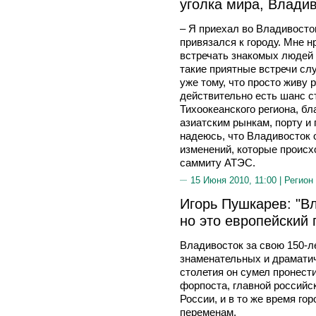
уголка мира, Влади
– Я приехал во Владивосток
привязался к городу. Мне н
встречать знакомых людей 
такие приятные встречи сл
уже тому, что просто живу
действительно есть шанс с
Тихоокеанского региона, бл
азиатским рынкам, порту и
надеюсь, что Владивосток
изменений, которые происхо
саммиту АТЭС.
15 Июня 2010, 11:00 |
Регион
Игорь Пушкарев: "Вл
но это европейский 
Владивосток за свою 150-л
знаменательных и драматич
столетия он сумел пронести
форпоста, главной российс
России, и в то же время го
переменам.