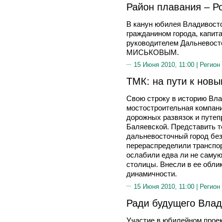
Район плавания – Ро
В канун юбилея Владивосто
гражданином города, капита
руководителем Дальневост
МИСЬКОВЫМ.
15 Июня 2010, 11:00 |
Регион
ТМК: на пути к нов
Свою строку в историю Вла
мостостроительная компан
дорожных развязок и путеп
Баляевской. Представить 
дальневосточный город без
перераспределили транспор
ослабили едва ли не саму
столицы. Внесли в ее обли
динамичности.
15 Июня 2010, 11:00 |
Регион
Ради будущего Влад
Участие в юбилейном проек