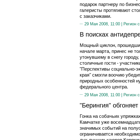
подарок партнеру по бизне
галеристы протягивают сто
с заказчиками.
29 Мая 2008, 11:00 |
Регион 
В поисках антидепр
Мощный циклон, прошедший
начале марта, принес не то
утонувшему в снегу городу,
столичные гости - участни
"Перспективы социально-эк
края" смогли воочию убедит
природных особенностей н
федерального центра.
29 Мая 2008, 11:00 |
Регион 
"Берингия" обгоняет
Гонка на собачьих упряжках
Камчатке уже восемнадцаты
значимых событий на полуо
ограничивается необходим
дух лучших каюров Корякии 