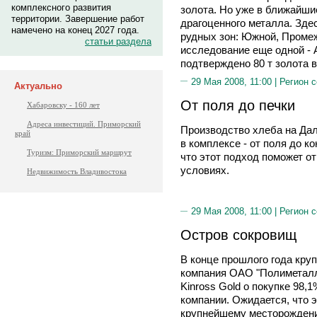
комплексного развития
золота. Но уже в ближайшие
территории. Завершение работ
драгоценного металла. Зде
намечено на конец 2027 года.
рудных зон: Южной, Промеж
статьи раздела
исследование еще одной - 
подтверждено 80 т золота в
29 Мая 2008, 11:00 |
Регион 
Актуально
От поля до печки
Хабаровску - 160 лет
Адреса инвестиций. Приморский
Производство хлеба на Да
край
в комплексе - от поля до к
Туризм: Приморский маршрут
что этот подход поможет 
условиях.
Недвижимость Владивостока
29 Мая 2008, 11:00 |
Регион 
Остров сокровищ
В конце прошлого года кру
компания ОАО "Полиметалл
Kinross Gold о покупке 98
компании. Ожидается, что э
крупнейшему месторождению