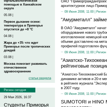
офтальмологической
ОАО "Приморгражданпроект
помощью в Ханкайском
архитектурное лицо Примо
округе
09 Июня 2008, 11:00 |
Регион
05.08 |
"Амурметалл" займе
Первое дыхание осени:
температура в Приморье
В ОАО "Амурметалл" начат
опустится до +8 °C
оборудования нового трубо
04.08 |
изготовленное немецкой к
объеме доставлено на мета
Жара до +35: что ждет
профилей подготовлен фунд
Приморье после тропических
дождей
09 Июня 2008, 11:00 |
Регион
03.08 |
"Азиатско-Тихоокеа
Москва помогает развивать
рейтинговые позици
отечественное
здравоохранение
"Азиатско-Тихоокеанский Ба
статьи раздела
динамике активов и 20-е м
в рейтинге журнала "Экспер
в 2007 году.
Регион сегодня
09 Июня 2008, 11:00 |
Регион
29 Мая 2026, 16:37
SUMOTORI и HINO Mo
Студенты Приморья