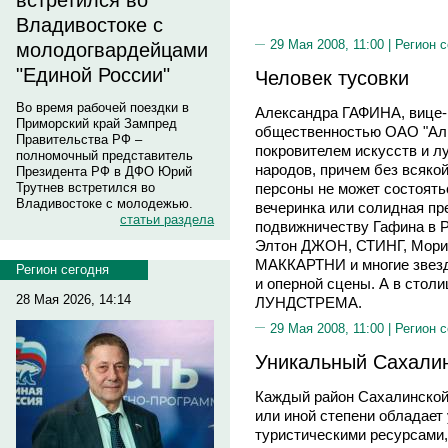
встретился во
Владивостоке с
29 Мая 2008, 11:00 |
Регион 
молодогвардейцами
"Единой России"
Человек тусовки
Во время рабочей поездки в
Александра ГАФИНА, вице-
Приморский край Зампред
общественностью ОАО "Аль
Правительства РФ –
покровителем искусств и л
полномочный представитель
народов, причем без всякой
Президента РФ в ДФО Юрий
Трутнев встретился во
персоны не может состоять
Владивостоке с молодежью.
вечеринка или солидная пр
статьи раздела
подвижничеству Гафина в 
Элтон ДЖОН, СТИНГ, Мори
МАККАРТНИ и многие звезд
Регион сегодня
и оперной сцены. А в столи
28 Мая 2026, 14:14
ЛУНДСТРЕМА.
29 Мая 2008, 11:00 |
Регион 
Уникальный Сахали
Каждый район Сахалинской 
или иной степени обладае
туристическими ресурсами