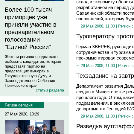
вклад в экономику области.
разработанной на период до
Более 100 тысяч
Сахалинской области поста
приморцев уже
направлений, которому буд
приняли участие в
29 Мая 2008, 11:00 |
Регион 
предварительном
Туроператору прост
голосовании
"Единой России"
Герман ЗВЕРЕВ, руководит
сотрудничества и туризма 
Жители региона продолжают
прокомментировал современ
выбирать кандидатов, которые
29 Мая 2008, 11:00 |
Регион 
представят партию на
предстоящих выборах в
Техзадание на завт
Государственную Думу и
Законодательное Собрание
Приморского края.
Департамент развития Даль
статьи раздела
создан в Министерстве рег
прошлого года. О том, каки
подразделения, в эксклюзи
Регион сегодня
департамента Геннадий Б
27 Мая 2026, 13:29
29 Мая 2008, 11:00 |
Регион 
Разведка aутстафф