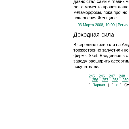
давно стал самым главным 
лет с момента провозглаше
метаморфозы, пока прочно 
поклонения Женщине.
03 Марта 2008, 10:00 |
Регио
Доходная сила
В середине февраля на Ам
торжественно запустили но
фирмы Sket. Введенное в с
заводу расширить ассортим
покупателей.
245
246
247
248
256
257
258
259
[
Первая
]
[
<
]
Ст