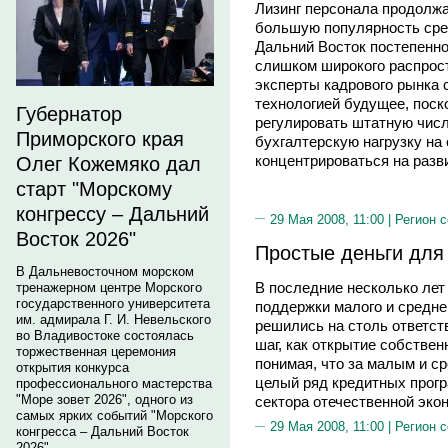
Лизинг персонала продолжа
большую популярность сре
Дальний Восток постепенно 
слишком широкого распрост
эксперты кадрового рынка с
технологией будущее, поск
Губернатор
регулировать штатную числ
Приморского края
бухгалтерскую нагрузку на
концентрироваться на разв
Олег Кожемяко дал
старт "Морскому
конгрессу – Дальний
29 Мая 2008, 11:00 |
Регион 
Восток 2026"
Простые деньги для
В Дальневосточном морском
В последние несколько лет 
тренажерном центре Морского
государственного университета
поддержки малого и средне
им. адмирала Г. И. Невельского
решились на столь ответс
во Владивостоке состоялась
шаг, как открытие собствен
торжественная церемония
понимая, что за малым и с
открытия конкурса
целый ряд кредитных прог
профессионального мастерства
"Море зовет 2026", одного из
сектора отечественной эко
самых ярких событий "Морского
29 Мая 2008, 11:00 |
Регион 
конгресса – Дальний Восток
2026".