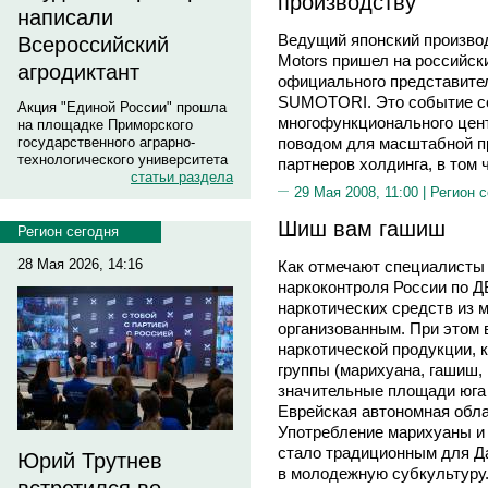
производству
написали
Ведущий японский произво
Всероссийский
Motors пришел на российск
агродиктант
официального представите
SUMOTORI. Это событие со
Акция "Единой России" прошла
многофункционального цен
на площадке Приморского
государственного аграрно-
поводом для масштабной п
технологического университета
партнеров холдинга, в том
статьи раздела
29 Мая 2008, 11:00 |
Регион 
Шиш вам гашиш
Регион сегодня
28 Мая 2026, 14:16
Как отмечают специалисты
наркоконтроля России по Д
наркотических средств из 
организованным. При этом
наркотической продукции, 
группы (марихуана, гашиш,
значительные площади юга 
Еврейская автономная обла
Употребление марихуаны и 
стало традиционным для Да
Юрий Трутнев
в молодежную субкультуру