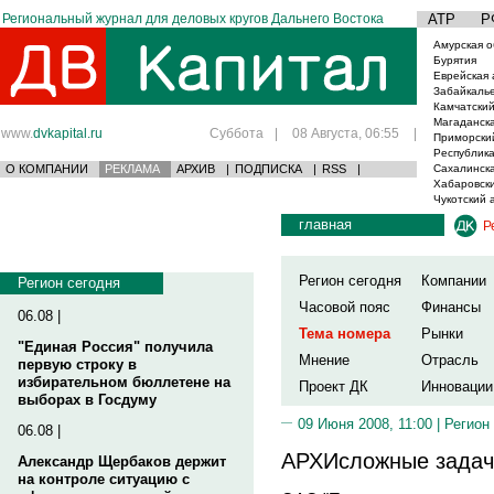
Региональный журнал для деловых кругов Дальнего Востока
АТР
Р
Амурская о
Бурятия
Еврейская 
Забайкаль
Камчатский
Магаданска
www.
dvkapital.ru
Суббота
|
08 Августа, 06:55
|
Приморски
Республика
О КОМПАНИИ
РЕКЛАМА
АРХИВ
|
ПОДПИСКА
|
RSS
|
Сахалинска
Хабаровски
Чукотский 
главная
Р
Регион сегодня
Компании
Регион сегодня
Часовой пояс
Финансы
06.08 |
Тема номера
Рынки
"Единая Россия" получила
Мнение
Отрасль
первую строку в
избирательном бюллетене на
Проект ДК
Инновации
выборах в Госдуму
09 Июня 2008, 11:00 |
Регион
06.08 |
АРХИсложные задач
Александр Щербаков держит
на контроле ситуацию с