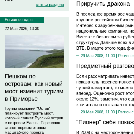
Приручить дракона
статьи раздела
В последнее время все ча
крупном российском бизнес
Регион сегодня
Интерес к зарубежным рын
22 Мая 2026, 13:30
национальные компании, но
Вместе с бизнесом за рубе
структуры. Дальше всех в 
ВТБ. В марте этого года ф
29 Мая 2008, 11:00 |
Регион 
Предметный разгово
Пешком по
Если рассматривать инвест
показатель перспективност
островам: как новый
чуткий камертон), то можн
мост изменит туризм
вперед. Оценочно рост это
в Приморье
около 12%, заметим, что ещ
значительно отставал от г
Группа компаний "Остов"
29 Мая 2008, 11:00 |
Регион 
планирует построить мост,
который свяжет Русский остров
"Пионер" себя покаж
с островом Елены. Переправа
станет первым этапом
В 2008 г. на месторождении
масштабного проекта