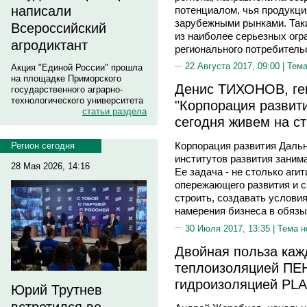
написали
потенциалом, чья продукци
зарубежными рынками. Так
Всероссийский
из наиболее серьезных огра
агродиктант
регионального потребитель
22 Августа 2017, 09:00 |
Тема
Акция "Единой России" прошла
на площадке Приморского
Денис ТИХОНОВ, ге
государственного аграрно-
технологического университета
"Корпорация развит
статьи раздела
сегодня живем на с
Корпорация развития Дальн
Регион сегодня
институтов развития занима
28 Мая 2026, 14:16
Ее задача - не столько аги
опережающего развития и с
строить, создавать услови
намерения бизнеса в обяз
30 Июля 2017, 13:35 |
Тема н
Двойная польза каж
теплоизоляцией П
гидроизоляцией PL
Юрий Трутнев