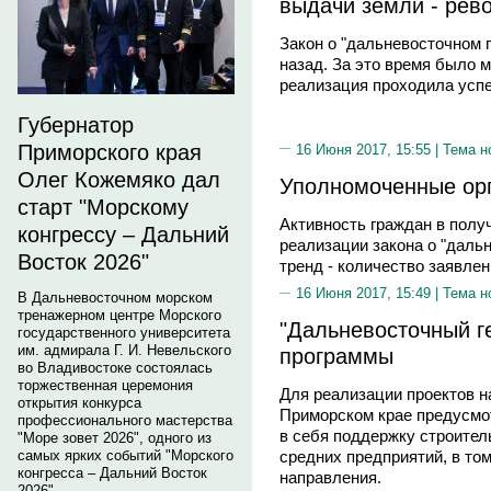
выдачи земли - рев
Закон о "дальневосточном г
назад. За это время было м
реализация проходила усп
Губернатор
Приморского края
16 Июня 2017, 15:55 |
Тема н
Олег Кожемяко дал
Уполномоченные орг
старт "Морскому
Активность граждан в получ
конгрессу – Дальний
реализации закона о "даль
Восток 2026"
тренд - количество заявлен
16 Июня 2017, 15:49 |
Тема н
В Дальневосточном морском
тренажерном центре Морского
"Дальневосточный г
государственного университета
им. адмирала Г. И. Невельского
программы
во Владивостоке состоялась
торжественная церемония
Для реализации проектов н
открытия конкурса
Приморском крае предусмо
профессионального мастерства
в себя поддержку строител
"Море зовет 2026", одного из
самых ярких событий "Морского
средних предприятий, в то
конгресса – Дальний Восток
направления.
2026".