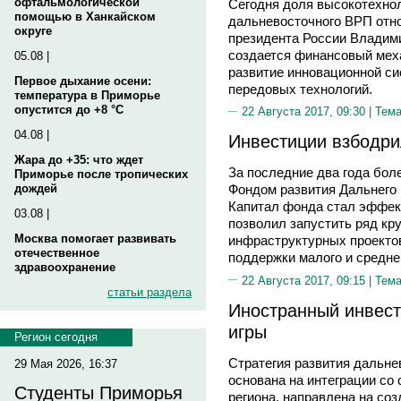
офтальмологической
Сегодня доля высокотехнол
помощью в Ханкайском
дальневосточного ВРП отно
округе
президента России Владим
создается финансовый меха
05.08 |
развитие инновационной си
Первое дыхание осени:
передовых технологий.
температура в Приморье
опустится до +8 °C
22 Августа 2017, 09:30 |
Тема
04.08 |
Инвестиции взбодри
Жара до +35: что ждет
За последние два года бол
Приморье после тропических
дождей
Фондом развития Дальнего 
Капитал фонда стал эффек
03.08 |
позволил запустить ряд к
Москва помогает развивать
инфраструктурных проекто
отечественное
поддержки малого и средне
здравоохранение
22 Августа 2017, 09:15 |
Тема
статьи раздела
Иностранный инвест
игры
Регион сегодня
Стратегия развития дальне
29 Мая 2026, 16:37
основана на интеграции со
Студенты Приморья
региона, направлена на со