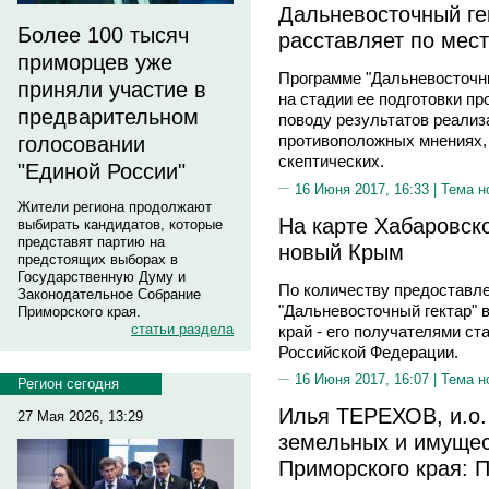
Дальневосточный ге
Более 100 тысяч
расставляет по мес
приморцев уже
Программе "Дальневосточны
приняли участие в
на стадии ее подготовки п
предварительном
поводу результатов реализ
противоположных мнениях,
голосовании
скептических.
"Единой России"
16 Июня 2017, 16:33 |
Тема н
Жители региона продолжают
На карте Хабаровск
выбирать кандидатов, которые
представят партию на
новый Крым
предстоящих выборах в
Государственную Думу и
По количеству предоставл
Законодательное Собрание
"Дальневосточный гектар" 
Приморского края.
статьи раздела
край - его получателями ст
Российской Федерации.
16 Июня 2017, 16:07 |
Тема н
Регион сегодня
Илья ТЕРЕХОВ, и.о.
27 Мая 2026, 13:29
земельных и имуще
Приморского края: