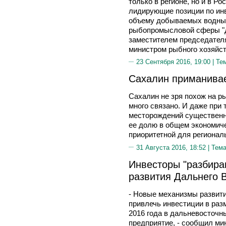
только в регионе, но и в Ро
лидирующие позиции по ин
объему добываемых водных
рыбопромысловой сферы "Д
заместителем председателя
министром рыбного хозяй
23 Сентября 2016, 19:00 |
Те
Сахалин приманивае
Сахалин не зря похож на р
много связано. И даже при 
месторождений существенн
ее долю в общем экономиче
приоритетной для регионал
31 Августа 2016, 18:52 |
Тема
Инвесторы "разбира
развития Дальнего 
- Новые механизмы развити
привлечь инвестиции в разм
2016 года в дальневосточн
предприятие, - сообщил ми