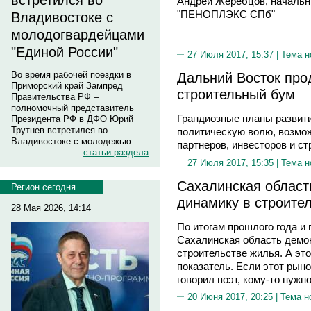
встретился во
Андрей Жеребцов, начальн
"ПЕНОПЛЭКС СПб"
Владивостоке с
молодогвардейцами
"Единой России"
27 Июля 2017, 15:37 |
Тема н
Во время рабочей поездки в
Дальний Восток про
Приморский край Зампред
строительный бум
Правительства РФ –
полномочный представитель
Грандиозные планы развит
Президента РФ в ДФО Юрий
Трутнев встретился во
политическую волю, возмож
Владивостоке с молодежью.
партнеров, инвесторов и ст
статьи раздела
27 Июля 2017, 15:35 |
Тема н
Сахалинская област
Регион сегодня
динамику в строите
28 Мая 2026, 14:14
По итогам прошлого года и 
Сахалинская область демо
строительстве жилья. А это
показатель. Если этот рынок
говорил поэт, кому-то нужно
20 Июня 2017, 20:25 |
Тема н