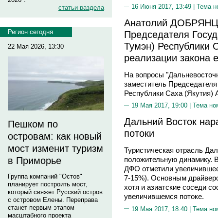
16 Июня 2017, 13:49 |
Тема н
статьи раздела
Анатолий ДОБРЯНЦЕ
Регион сегодня
Председателя Госуд
Тумэн) Республики 
22 Мая 2026, 13:30
реализации закона 
На вопросы "Дальневосточн
заместитель Председателя 
Республики Саха (Якутия
19 Мая 2017, 19:00 |
Тема но
Дальний Восток нар
Пешком по
потоки
островам: как новый
мост изменит туризм
Туристическая отрасль Дал
в Приморье
положительную динамику. В
ДФО отметили увеличившеес
Группа компаний "Остов"
7-15%). Основным драйверо
планирует построить мост,
хотя и азиатские соседи с
который свяжет Русский остров
увеличившемся потоке.
с островом Елены. Переправа
станет первым этапом
19 Мая 2017, 18:40 |
Тема но
масштабного проекта