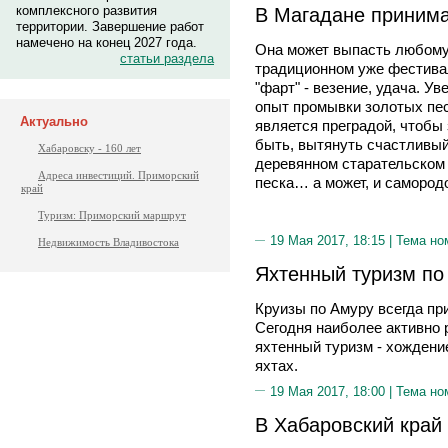
В Магадане принима
комплексного развития
территории. Завершение работ
намечено на конец 2027 года.
Она может выпасть любому,
статьи раздела
традиционном уже фестивал
"фарт" - везение, удача. У
опыт промывки золотых пес
Актуально
является преградой, чтобы
быть, вытянуть счастливый
Хабаровску - 160 лет
деревянном старательском 
Адреса инвестиций. Приморский
песка… а может, и самород
край
Туризм: Приморский маршрут
19 Мая 2017, 18:15 |
Тема но
Недвижимость Владивостока
Яхтенный туризм по 
Круизы по Амуру всегда пр
Сегодня наиболее активно 
яхтенный туризм - хождени
яхтах.
19 Мая 2017, 18:00 |
Тема но
В Хабаровский край