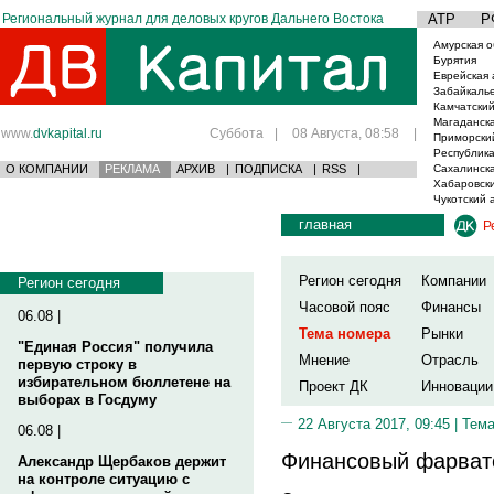
Региональный журнал для деловых кругов Дальнего Востока
АТР
Р
Амурская о
Бурятия
Еврейская 
Забайкаль
Камчатский
Магаданска
www.
dvkapital.ru
Суббота
|
08 Августа, 08:58
|
Приморски
Республика
О КОМПАНИИ
РЕКЛАМА
АРХИВ
|
ПОДПИСКА
|
RSS
|
Сахалинска
Хабаровски
Чукотский 
главная
Р
Регион сегодня
Компании
Регион сегодня
Часовой пояс
Финансы
06.08 |
Тема номера
Рынки
"Единая Россия" получила
Мнение
Отрасль
первую строку в
избирательном бюллетене на
Проект ДК
Инновации
выборах в Госдуму
22 Августа 2017, 09:45 |
Тема
06.08 |
Финансовый фарвате
Александр Щербаков держит
на контроле ситуацию с