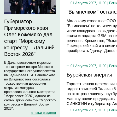
01 Августа 2007, 11:00 |
Реги
"Вымпелком" осталс
Губернатор
Мало кому известное ООО 
"Вымпелком" по количеству
Приморского края
июле конкурсах по выдаче 
Олег Кожемяко дал
связи стандарта GSM на т
старт "Морскому
регионов. Кроме того, "Вым
Приморский край и в связи 
конгрессу – Дальний
приобретать "дочку" Дальс
Восток 2026"
В Дальневосточном морском
01 Августа 2007, 11:00 |
Реги
тренажерном центре Морского
государственного университета
Бурейская энергия
им. адмирала Г. И. Невельского
во Владивостоке состоялась
Торжественная церемония п
торжественная церемония
открытия конкурса
гидростроителей Талакан 5
профессионального мастерства
на этот раз клавишу ноутбу
"Море зовет 2026", одного из
машину ввели председател
самых ярких событий "Морского
СИНЮГИН и губернатор Ам
конгресса – Дальний Восток
2026".
01 Августа 2007, 11:00 |
Реги
статьи раздела