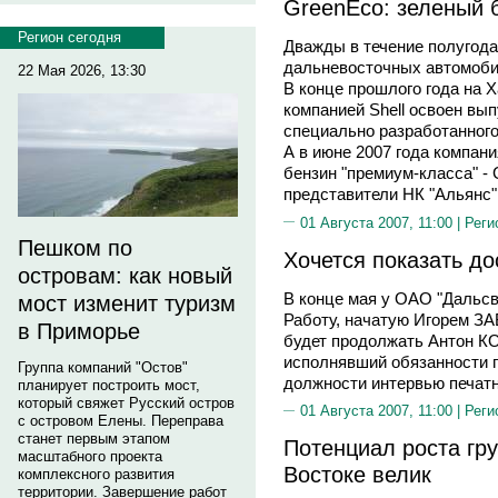
GreenEco: зеленый 
Регион сегодня
Дважды в течение полугода
дальневосточных автомоби
22 Мая 2026, 13:30
В конце прошлого года на 
компанией Shell освоен вып
специально разработанного
А в июне 2007 года компан
бензин "премиум-класса" - 
представители НК "Альянс",
01 Августа 2007, 11:00 |
Реги
Пешком по
Хочется показать д
островам: как новый
В конце мая у ОАО "Дальсв
мост изменит туризм
Работу, начатую Игорем
в Приморье
будет продолжать Антон К
исполнявший обязанности г
Группа компаний "Остов"
должности интервью печат
планирует построить мост,
который свяжет Русский остров
01 Августа 2007, 11:00 |
Реги
с островом Елены. Переправа
станет первым этапом
Потенциал роста гр
масштабного проекта
Востоке велик
комплексного развития
территории. Завершение работ