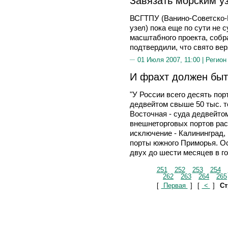
Завязать морским у
ВСГТПУ (Ванино-Советско-
узел) пока еще по сути не 
масштабного проекта, собр
подтвердили, что свято вер
01 Июля 2007, 11:00 |
Регион
И фрахт должен быт
"У России всего десять пор
дедвейтом свыше 50 тыс. т
Восточная - суда дедвейто
внешнеторговых портов ра
исключение - Калининград,
порты южного Приморья. О
двух до шести месяцев в го
251
252
253
254
262
263
264
265
[
Первая
]
[
<
]
Ст