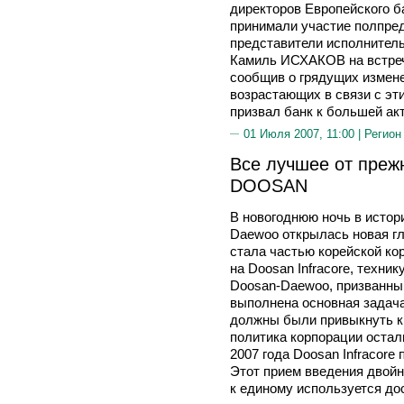
директоров Европейского б
принимали участие полпре
представители исполнитель
Камиль ИСХАКОВ на встре
сообщив о грядущих измене
возрастающих в связи с эт
призвал банк к большей ак
01 Июля 2007, 11:00 |
Регион
Все лучшее от преж
DOOSAN
В новогоднюю ночь в истор
Daewoo открылась новая гла
стала частью корейской ко
на Doosan Infracore, техн
Doosan-Daewoo, призванны
выполнена основная задача
должны были привыкнуть к 
политика корпорации остал
2007 года Doosan Infracore
Этот прием введения двой
к единому используется до