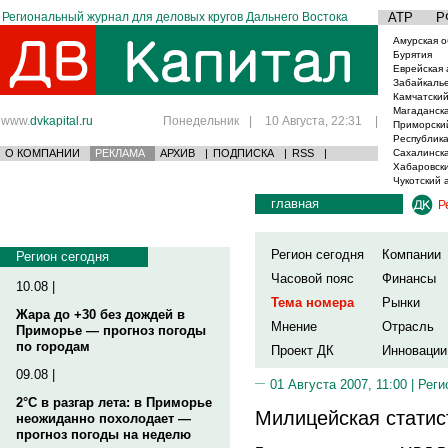
Региональный журнал для деловых кругов Дальнего Востока
АТР
Р
Амурская о
Бурятия
Еврейская 
Забайкаль
Камчатский
Магаданска
www.
dvkapital.ru
Понедельник
|
10 Августа, 22:31
|
Приморски
Республика
О КОМПАНИИ
РЕКЛАМА
АРХИВ
|
ПОДПИСКА
|
RSS
|
Сахалинска
Хабаровски
Чукотский 
главная
Р
Регион сегодня
Компании
Регион сегодня
Часовой пояс
Финансы
10.08 |
Тема номера
Рынки
Жара до +30 без дождей в
Мнение
Отрасль
Приморье — прогноз погоды
по городам
Проект ДК
Инновации
09.08 |
01 Августа 2007, 11:00 |
Реги
2°C в разгар лета: в Приморье
Милицейская статис
неожиданно похолодает —
прогноз погоды на неделю