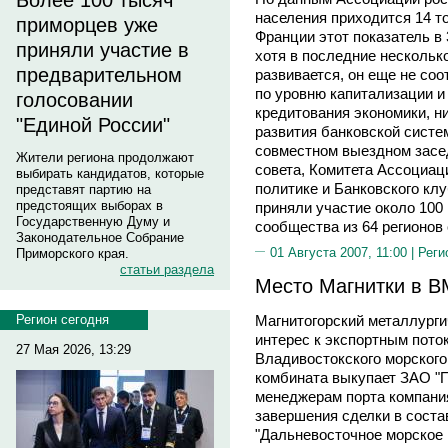
Более 100 тысяч
населения приходится 14 т
приморцев уже
Франции этот показатель в 3
приняли участие в
хотя в последние нескольк
предварительном
развивается, он еще не со
по уровню капитализации и
голосовании
кредитования экономики, н
"Единой России"
развития банковской сист
совместном выездном засе
Жители региона продолжают
совета, Комитета Ассоциац
выбирать кандидатов, которые
политике и Банковского клу
представят партию на
предстоящих выборах в
приняли участие около 100
Государственную Думу и
сообщества из 64 регионов
Законодательное Собрание
01 Августа 2007, 11:00 |
Реги
Приморского края.
статьи раздела
Место Магнитки в 
Магнитогорский металлурги
Регион сегодня
интерес к экспортным поток
27 Мая 2026, 13:29
Владивостокского морского
комбината выкупает ЗАО "П
менеджерам порта компания
завершения сделки в сост
"Дальневосточное морское 