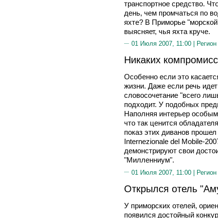
транспортное средство. Чт
день, чем промчаться по в
яхте? В Приморье "морской
выясняет, чья яхта круче.
01 Июля 2007, 11:00 |
Регион
Никаких компромисс
Особенно если это касаетс
жизни. Даже если речь идет
словосочетание "всего лишь
подходит. У подобных пре
Наполняя интерьер особым 
что так ценится обладател
показ этих диванов прошел
Internezionale del Mobile-20
демонстрируют свои досто
"Милленниум".
01 Июля 2007, 11:00 |
Регион
Открылся отель "Ам
У приморских отелей, орие
появился достойный конкур