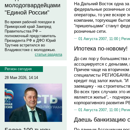
На Дальний Восток одна за
молодогвардейцами
федеральные розничные се
"Единой России"
операторы, то уже вскоре 
компании, торгующие быто
Во время рабочей поездки в
"пришельцами" станут фед
Приморский край Зампред
розничные сети.
Правительства РФ –
полномочный представитель
01 Августа 2007, 11:00 |
Реги
Президента РФ в ДФО Юрий
Трутнев встретился во
Ипотека по-новому!
Владивостоке с молодежью.
статьи раздела
До сих пор у большинства 
ассоциируется с деньгами, 
Регион сегодня
Причем чаще на вторичном 
специалисты РЕГИОБАНКа, -
28 Мая 2026, 14:14
кредит под залог жилья. "И 
заемщику - на строительств
Во всех трех случаях это и
является жилье", - подчерк
корпоративного развития
01 Августа 2007, 11:00 |
Реги
Даешь банкизацию 
По данным Ассоциации росс