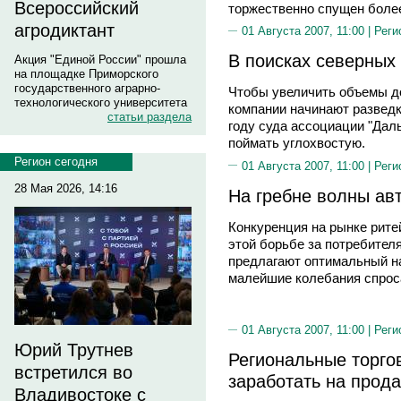
Всероссийский
торжественно спущен более
агродиктант
01 Августа 2007, 11:00 |
Реги
В поисках северных
Акция "Единой России" прошла
на площадке Приморского
государственного аграрно-
Чтобы увеличить объемы 
технологического университета
компании начинают развед
статьи раздела
году суда ассоциации "Дал
поймать углохвостую.
Регион сегодня
01 Августа 2007, 11:00 |
Реги
28 Мая 2026, 14:16
На гребне волны ав
Конкуренция на рынке рите
этой борьбе за потребител
предлагают оптимальный наб
малейшие колебания спрос
01 Августа 2007, 11:00 |
Реги
Юрий Трутнев
Региональные торго
встретился во
заработать на прод
Владивостоке с