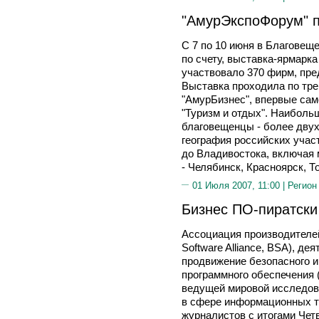
"АмурЭкспоФорум" 
С 7 по 10 июня в Благовещ
по счету, выставка-ярмарк
участвовало 370 фирм, пре
Выставка проходила по тре
"АмурБизнес", впервые сам
"Туризм и отдых". Наиболь
благовещенцы - более двух
география российских учас
до Владивостока, включая
- Челябинск, Красноярск, Т
01 Июля 2007, 11:00 |
Регион
Бизнес ПО-пиратски
Ассоциация производителей
Software Alliance, BSA), де
продвижение безопасного и
программного обеспечения 
ведущей мировой исследов
в сфере информационных т
журналистов с итогами Четв