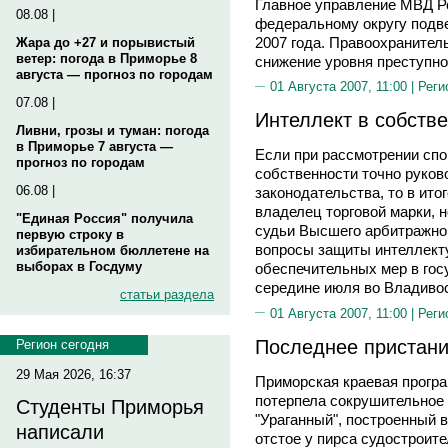
Главное управление МВД Р
08.08 |
федеральному округу подве
2007 года. Правоохраните
Жара до +27 и порывистый
ветер: погода в Приморье 8
снижение уровня преступнос
августа — прогноз по городам
01 Августа 2007, 11:00 |
Реги
07.08 |
Интеллект в собств
Ливни, грозы и туман: погода
в Приморье 7 августа —
Если при рассмотрении спо
прогноз по городам
собственности точно руков
06.08 |
законодательства, то в ито
владелец торговой марки, н
"Единая Россия" получила
судьи Высшего арбитражног
первую строку в
вопросы защиты интеллект
избирательном бюллетене на
выборах в Госдуму
обеспечительных мер в гос
середине июля во Владивос
статьи раздела
01 Августа 2007, 11:00 |
Реги
Последнее пристан
Регион сегодня
29 Мая 2026, 16:37
Приморская краевая програ
потерпела сокрушительное
Студенты Приморья
"Ураганный", построенный 
написали
отстое у пирса судостроите