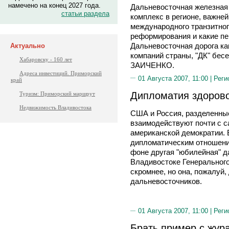
намечено на конец 2027 года.
Дальневосточная железная 
статьи раздела
комплекс в регионе, важне
международного транзитного
реформирования и какие п
Дальневосточная дорога ка
Актуально
компаний страны, "ДК" бе
Хабаровску - 160 лет
ЗАИЧЕНКО.
Адреса инвестиций. Приморский
01 Августа 2007, 11:00 |
Реги
край
Дипломатия здорово
Туризм: Приморский маршрут
Недвижимость Владивостока
США и Россия, разделенные
взаимодействуют почти с с
американской демократии. 
дипломатическим отношени
фоне другая "юбилейная" да
Владивостоке Генерального
скромнее, но она, пожалуй
дальневосточников.
01 Августа 2007, 11:00 |
Реги
Брать пример с жур