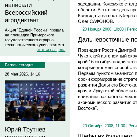
заседании. Кожемяко стал
написали
области. В этот же день пр
Всероссийский
Кандидата на пост губерна
агродиктант
Олег САФОНОВ.
20 Ноября 2008, 10:00 |
Реги
Акция "Единой России" прошла
на площадке Приморского
Дальневосточные по
государственного аграрно-
технологического университета
Президент России Дмитрий
статьи раздела
Чукотский автономный окру
край 16 октября подписал 
Регион сегодня
которые должны способство
Первым пунктом значится п
28 Мая 2026, 14:16
сроки формирование страте
развития Дальнего Востока
края и Иркутской области н
внимание разработке механ
экономического развития о
Востока".
20 Октября 2008, 11:00 |
Реги
Юрий Трутнев
Шефы из будущего