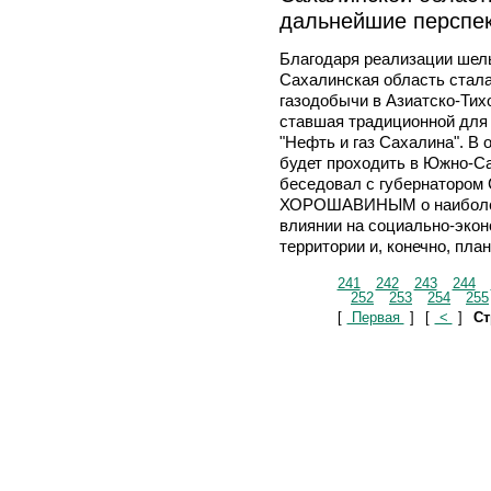
дальнейшие перспек
Благодаря реализации шел
Сахалинская область стала
газодобычи в Азиатско-Тих
ставшая традиционной для
"Нефть и газ Сахалина". В о
будет проходить в Южно-Са
беседовал с губернатором
ХОРОШАВИНЫМ о наиболее 
влиянии на социально-эко
территории и, конечно, пла
241
242
243
244
252
253
254
255
[
Первая
]
[
<
]
Ст