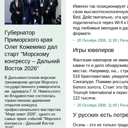
Именно так позиционирует а
свою высокотехнологичную н
Bed. Действительно, эта кр
подключаться через Wi-fi к
под любимые мелодии и да
Губернатор
формате.
Приморского края
20 Октября 2008, 11:00 |
Реги
Олег Кожемяко дал
Игры ювелиров
старт "Морскому
Фантазии ювелиров не имею
конгрессу – Дальний
камни то и дело обнаружив
Восток 2026"
местах. Например, на... ст
518 бриллиантами, увидели 
В Дальневосточном морском
Сингапуре. Помимо россыпи
тренажерном центре Морского
государственного университета
белого золота. Стоит это 
им. адмирала Г. И. Невельского
Triumph International в пе
во Владивостоке состоялась
122 тысячи.
торжественная церемония
открытия конкурса
20 Октября 2008, 11:00 |
Реги
профессионального мастерства
У русских есть потре
"Море зовет 2026", одного из
самых ярких событий "Морского
конгресса – Дальний Восток
Осень - это не только тра
2026".