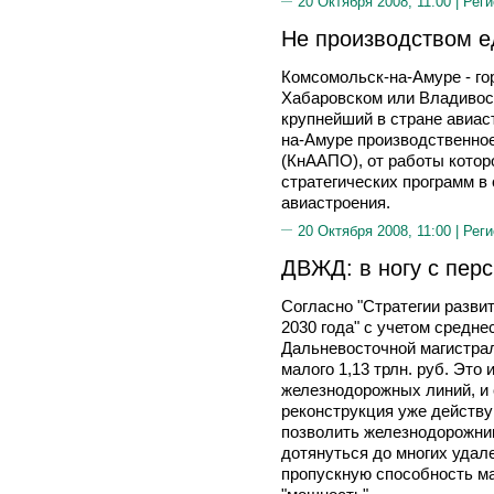
20 Октября 2008, 11:00 |
Реги
Не производством 
Комсомольск-на-Амуре - го
Хабаровском или Владивос
крупнейший в стране авиас
на-Амуре производственное
(КнААПО), от работы котор
стратегических программ в 
авиастроения.
20 Октября 2008, 11:00 |
Реги
ДВЖД: в ногу с пер
Согласно "Стратегии разви
2030 года" c учетом средн
Дальневосточной магистрал
малого 1,13 трлн. руб. Это
железнодорожных линий, и 
реконструкция уже действ
позволить железнодорожник
дотянуться до многих удал
пропускную способность ма