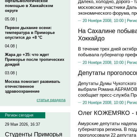
офтальмологической
Далеко, холодно, дорого - 
помощью в Ханкайском
московские участники Дал
округе
экономического форума, п
05.08 |
20 Ноября 2008, 10:00 |
Реги
Первое дыхание осени:
На Сахалине побыва
температура в Приморье
Хоккайдо
опустится до +8 °C
04.08 |
В течение трех дней октяб
побывала губернатор пре
Жара до +35: что ждет
Приморье после тропических
20 Ноября 2008, 10:00 |
Реги
дождей
Депутаты проголосо
03.08 |
Москва помогает развивать
Депутаты Думы Чукотского 
отечественное
выбрали Романа АБРАМОВИ
здравоохранение
сообщает пресс-служба Пр
статьи раздела
20 Ноября 2008, 10:00 |
Реги
Олег КОЖЕМЯКО - г
Регион сегодня
Амурские депутаты надели
29 Мая 2026, 16:37
губернатора региона. В по
Студенты Приморья
проголосовали 22 депутата 