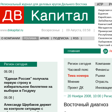
Региональный журнал для деловых кругов Дальнего Востока
АТР
Р
Амурская о
Бурятия
Еврейская 
Забайкаль
Камчатский
Магаданска
www.
dvkapital.ru
Воскресенье
|
09 Августа, 03:58
|
Приморски
Республика
О КОМПАНИИ
РЕКЛАМА
АРХИВ
|
ПОДПИСКА
|
RSS
|
Сахалинска
Хабаровски
Чукотский 
главная
Р
Регион сегодня
Компании
Регион сегодня
Часовой пояс
Финансы
06.08 |
Тема номера
Рынки
"Единая Россия" получила
Мнение
Отрасль
первую строку в
избирательном бюллетене на
Проект ДК
Инновации
выборах в Госдуму
20 Ноября 2008, 10:00 |
Реги
06.08 |
Восточный диагноз
Александр Щербаков держит
на контроле ситуацию с