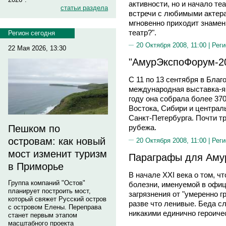
активности, но и начало те
статьи раздела
встречи с любимыми актерам
мгновенно приходит знамен
театр?".
Регион сегодня
20 Октября 2008, 11:00 |
Реги
22 Мая 2026, 13:30
"АмурЭкспоФорум-2
С 11 по 13 сентября в Бла
международная выставка-я
году она собрала более 370
Востока, Сибири и централ
Санкт-Петербурга. Почти тр
Пешком по
рубежа.
островам: как новый
20 Октября 2008, 11:00 |
Реги
мост изменит туризм
Параграфы для Аму
в Приморье
В начале XXI века о том, ч
Группа компаний "Остов"
болезни, именуемой в офи
планирует построить мост,
загрязнения от "умеренно гр
который свяжет Русский остров
разве что ленивые. Беда с
с островом Елены. Переправа
никакими единично героиче
станет первым этапом
масштабного проекта