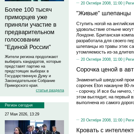
20 Октября 2008, 11:00 |
Реги
Более 100 тысяч
"Живые" шлепанцы
приморцев уже
Ступить ногой на английски
приняли участие в
удовольствие отныне могут 
предварительном
Лондоне. Британская компа
голосовании
разработала для своего пе
шлепанцы из травы этих са
"Единой России"
утомляемость из-за длител
Жители региона продолжают
20 Октября 2008, 11:00 |
Реги
выбирать кандидатов, которые
представят партию на
Сорочка ценой в ав
предстоящих выборах в
Государственную Думу и
Знаменитый шведский прои
Законодательное Собрание
сорочек Eton накануне 80-
Приморского края.
статьи раздела
- сорочку. И все бы ничего,
этом выглядит, на первый в
выполнена из самого дорого
Регион сегодня
27 Мая 2026, 13:29
20 Октября 2008, 11:00 |
Реги
Кровать с интеллек