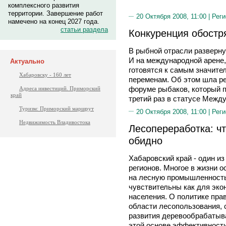
комплексного развития
территории. Завершение работ
20 Октября 2008, 11:00 |
Реги
намечено на конец 2027 года.
статьи раздела
Конкуренция обостр
В рыбной отрасли разверну
И на международной арене,
Актуально
готовятся к самым значите
Хабаровску - 160 лет
переменам. Об этом шла ре
форуме рыбаков, который п
Адреса инвестиций. Приморский
край
третий раз в статусе Межд
Туризм: Приморский маршрут
20 Октября 2008, 11:00 |
Реги
Недвижимость Владивостока
Лесопереработка: ч
обидно
Хабаровский край - один и
регионов. Многое в жизни о
на лесную промышленност
чувствительны как для экон
населения. О политике пра
области лесопользования,
развития деревообрабатыв
этой основе эффективности