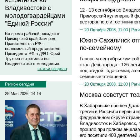
встретился во
Владивостоке с
12 - 13 сентября во Влади
молодогвардейцами
Приморский кулинарный фе
ресторанного и гостиничног
"Единой России"
20 Октября 2008, 11:00 |
Реги
Во время рабочей поездки в
Приморский край Зампред
Южно-Сахалинск от
Правительства РФ –
по-семейному
полномочный представитель
Президента РФ в ДФО Юрий
Главным сентябрьским соб
Трутнев встретился во
Владивостоке с молодежью.
стал День города - 126-ле
статьи раздела
под эгидой Года семьи, а е
семейные отношения.
Регион сегодня
20 Октября 2008, 11:00 |
Реги
Москва советует теа
28 Мая 2026, 14:14
В Хабаровске прошел Даль
третий в России и первый 
федеральном округе страны
Владивосток и Хабаровск,
прошло при полном аншлаге
его посетили 400 деятелей 