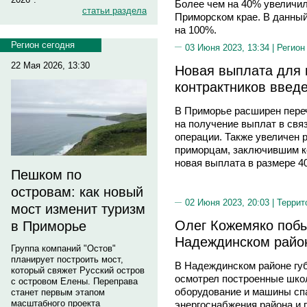
Более чем на 40% увеличил
статьи раздела
Приморском крае. В данный
на 100%.
Регион сегодня
03 Июня 2023, 13:34 |
Регион
22 Мая 2026, 13:30
Новая выплата для
контрактников введ
В Приморье расширен переч
на получение выплат в свя
операции. Также увеличен
приморцам, заключившим к
новая выплата в размере 4
Пешком по
островам: как новый
02 Июня 2023, 20:03 |
Террит
мост изменит туризм
Олег Кожемяко побы
в Приморье
Надеждинском райо
Группа компаний "Остов"
планирует построить мост,
В Надеждинском районе гу
который свяжет Русский остров
осмотрел построенные школ
с островом Елены. Переправа
оборудование и машины сп
станет первым этапом
масштабного проекта
энергоснабжения района и 