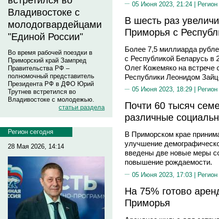
встретился во
05 Июня 2023, 21:24 |
Регион
Владивостоке с
В шесть раз увелич
молодогвардейцами
Приморья с Республ
"Единой России"
Более 7,5 миллиарда рубле
Во время рабочей поездки в
с Республикой Беларусь в 2
Приморский край Зампред
Олег Кожемяко на встрече 
Правительства РФ –
полномочный представитель
Республики Леонидом Зайце
Президента РФ в ДФО Юрий
05 Июня 2023, 18:29 |
Регион
Трутнев встретился во
Владивостоке с молодежью.
Почти 60 тысяч сем
статьи раздела
различные социаль
Регион сегодня
В Приморском крае принима
улучшение демографической
28 Мая 2026, 14:14
введены две новые меры с
повышение рождаемости.
05 Июня 2023, 17:03 |
Регион
На 75% готово арен
Приморья