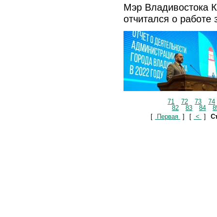
Мэр Владивостока К
отчитался о работе 
71
72
73
74
82
83
84
8
[
Первая
]
[
<
]
Ст