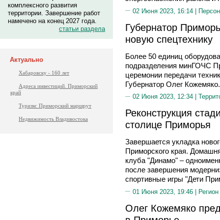
комплексного развития
02 Июня 2023, 16:14 |
Персон
территории. Завершение работ
намечено на конец 2027 года.
Губернатор Приморь
статьи раздела
новую спецтехнику
Более 50 единиц оборудов
Актуально
подразделения минГОЧС Пр
Хабаровску - 160 лет
церемонии передачи техники
Губернатор Олег Кожемяко.
Адреса инвестиций. Приморский
край
02 Июня 2023, 12:34 |
Террит
Туризм: Приморский маршрут
Реконструкция стад
Недвижимость Владивостока
столице Приморья
Завершается укладка новог
Приморского края. Домашня
клуба "Динамо" – одноимен
после завершения модерни
спортивные игры "Дети При
01 Июня 2023, 19:46 |
Регион
Олег Кожемяко пред
в Приморье