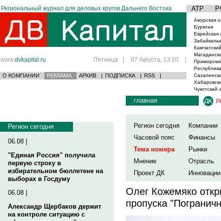
Региональный журнал для деловых кругов Дальнего Востока
АТР
Р
Амурская о
Бурятия
Еврейская 
Забайкаль
Камчатский
Магаданска
www.
dvkapital.ru
Пятница
|
07 Августа, 13:20
|
Приморски
Республика
О КОМПАНИИ
РЕКЛАМА
АРХИВ
|
ПОДПИСКА
|
RSS
|
Сахалинска
Хабаровски
Чукотский 
главная
Р
Регион сегодня
Компании
Регион сегодня
Часовой пояс
Финансы
06.08 |
Тема номера
Рынки
"Единая Россия" получила
Мнение
Отрасль
первую строку в
избирательном бюллетене на
Проект ДК
Инновации
выборах в Госдуму
Олег Кожемяко откр
06.08 |
пропуска "Погранич
Александр Щербаков держит
на контроле ситуацию с