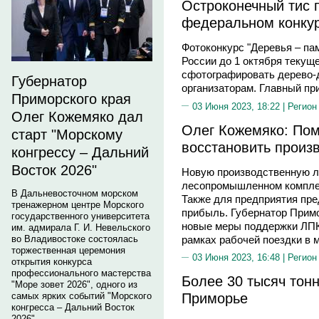
Остроконечный тис 
федеральном конку
Фотоконкурс "Деревья – па
России до 1 октября текуще
сфотографировать дерево-
Губернатор
организаторам. Главный при
Приморского края
03 Июня 2023, 18:22 |
Регион
Олег Кожемяко дал
Олег Кожемяко: По
старт "Морскому
восстановить произ
конгрессу – Дальний
Восток 2026"
Новую производственную л
лесопромышленном комплек
В Дальневосточном морском
Также для предприятия пр
тренажерном центре Морского
прибыль. Губернатор Примо
государственного университета
новые меры поддержки ЛПК 
им. адмирала Г. И. Невельского
рамках рабочей поездки в м
во Владивостоке состоялась
торжественная церемония
03 Июня 2023, 16:48 |
Регион
открытия конкурса
профессионального мастерства
Более 30 тысяч тон
"Море зовет 2026", одного из
Приморье
самых ярких событий "Морского
конгресса – Дальний Восток
2026".