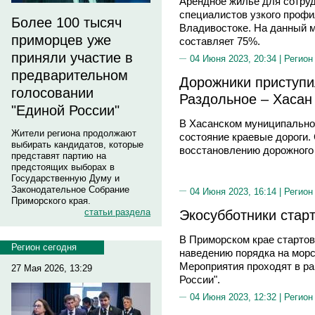
Арендное жилье для сотру
специалистов узкого профи
Более 100 тысяч
Владивостоке. На данный м
приморцев уже
составляет 75%.
приняли участие в
04 Июня 2023, 20:34 |
Регион
предварительном
Дорожники приступи
голосовании
Раздольное – Хасан
"Единой России"
В Хасанском муниципальном
Жители региона продолжают
состояние краевые дороги.
выбирать кандидатов, которые
восстановлению дорожного 
представят партию на
предстоящих выборах в
Государственную Думу и
Законодательное Собрание
04 Июня 2023, 16:14 |
Регион
Приморского края.
Экосубботники стар
статьи раздела
В Приморском крае стартов
Регион сегодня
наведению порядка на морс
Мероприятия проходят в ра
27 Мая 2026, 13:29
России".
04 Июня 2023, 12:32 |
Регион