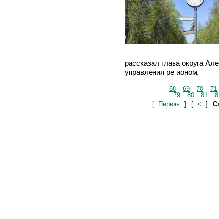
рассказал глава округа Ал
управления регионом.
68
69
70
71
79
80
81
8
[
Первая
]
[
<
]
Ст