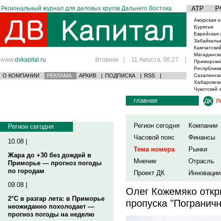
Региональный журнал для деловых кругов Дальнего Востока
АТР
Р
Амурская о
Бурятия
Еврейская 
Забайкаль
Камчатский
Магаданска
www.
dvkapital.ru
Вторник
|
11 Августа, 06:27
|
Приморски
Республика
О КОМПАНИИ
РЕКЛАМА
АРХИВ
|
ПОДПИСКА
|
RSS
|
Сахалинска
Хабаровски
Чукотский 
главная
Р
Регион сегодня
Компании
Регион сегодня
Часовой пояс
Финансы
10.08 |
Тема номера
Рынки
Жара до +30 без дождей в
Мнение
Отрасль
Приморье — прогноз погоды
по городам
Проект ДК
Инновации
09.08 |
Олег Кожемяко откр
2°C в разгар лета: в Приморье
пропуска "Погранич
неожиданно похолодает —
прогноз погоды на неделю