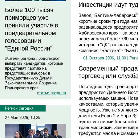
Инвестиции идут туд
Более 100 тысяч
Завод "Балтика-Хабаровск"
приморцев уже
короткие сроки три года на
приняли участие в
развивающееся предприяти
предварительном
Хабаровского края - за вс
перечислено более 780 млн 
голосовании
интервью "ДК" рассказал 
"Единой России"
компания "Балтика" - "Бал
01 Октября 2006, 11:00 |
Реги
Жители региона продолжают
выбирать кандидатов, которые
Современный прода
представят партию на
предстоящих выборах в
торговец или служб
Государственную Думу и
Законодательное Собрание
Последние годы транспорт
Приморского края.
предприятия Дальнего Вос
статьи раздела
используемых машин. Нова
качествами, которые увели
Регион сегодня
мощность. Уже не являютс
двигатели Евро-2 и Евро-3;
27 Мая 2026, 13:29
гидросистемами большой п
трансмиссиями. Закономерн
требуются масла и смазки 