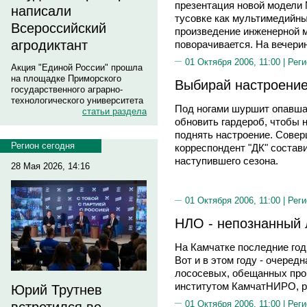
презентация новой модели 
написали
тусовке как мультимедийны
Всероссийский
произведение инженерной 
агродиктант
поворачивается. На вечери
01 Октября 2006, 11:00 |
Реги
Акция "Единой России" прошла
на площадке Приморского
Выбирай настроение
государственного аграрно-
технологического университета
Под ногами шуршит опавшая
статьи раздела
обновить гардероб, чтобы н
поднять настроение. Совер
Регион сегодня
корреспондент "ДК" состав
наступившего сезона.
28 Мая 2026, 14:16
01 Октября 2006, 11:00 |
Реги
НЛО - непознанный 
На Камчатке последние годы
Вот и в этом году - очередн
лососевых, обещанных прог
институтом КамчатНИРО, ры
Юрий Трутнев
01 Октября 2006, 11:00 |
Реги