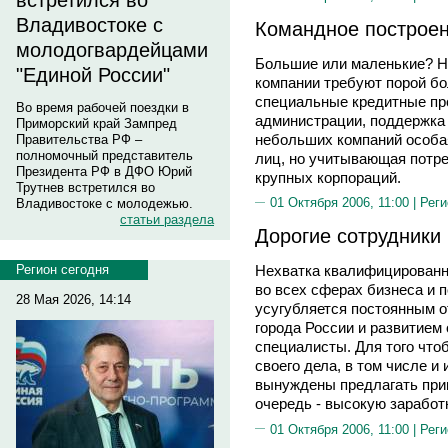
встретился во
Владивостоке с
Командное построе
молодогвардейцами
Большие или маленькие? Не
"Единой России"
компании требуют порой бо
специальные кредитные пр
Во время рабочей поездки в
администрации, поддержка 
Приморский край Зампред
небольших компаний особая 
Правительства РФ –
полномочный представитель
лиц, но учитывающая потре
Президента РФ в ДФО Юрий
крупных корпораций.
Трутнев встретился во
01 Октября 2006, 11:00 |
Реги
Владивостоке с молодежью.
статьи раздела
Дорогие сотрудники
Регион сегодня
Нехватка квалифицированн
во всех сферах бизнеса и п
28 Мая 2026, 14:14
усугубляется постоянным 
города России и развитием
специалисты. Для того что
своего дела, в том числе и
вынуждены предлагать при
очередь - высокую заработ
01 Октября 2006, 11:00 |
Реги