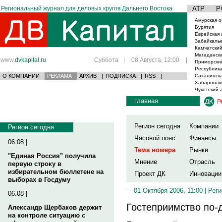
Региональный журнал для деловых кругов Дальнего Востока
АТР
Р
Амурская о
Бурятия
Еврейская 
Забайкаль
Камчатский
Магаданска
www.
dvkapital.ru
Суббота
|
08 Августа, 12:00
|
Приморски
Республика
О КОМПАНИИ
РЕКЛАМА
АРХИВ
|
ПОДПИСКА
|
RSS
|
Сахалинска
Хабаровски
Чукотский 
главная
Р
Регион сегодня
Компании
Регион сегодня
Часовой пояс
Финансы
06.08 |
Тема номера
Рынки
"Единая Россия" получила
Мнение
Отрасль
первую строку в
избирательном бюллетене на
Проект ДК
Инновации
выборах в Госдуму
01 Октября 2006, 11:00 |
Реги
06.08 |
Гостеприимство по-
Александр Щербаков держит
на контроле ситуацию с