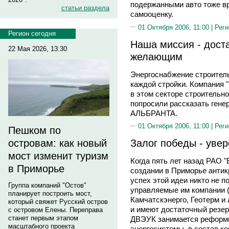
подержанными авто тоже в
статьи раздела
самооценку.
01 Октября 2006, 11:00 |
Реги
Регион сегодня
Наша миссия - дост
22 Мая 2026, 13:30
желающим
Энергоснабжение строител
каждой стройки. Компания 
в этом секторе строительн
попросили рассказать гене
АЛЬБРАНТА.
01 Октября 2006, 11:00 |
Реги
Пешком по
Залог победы - увер
островам: как новый
мост изменит туризм
Когда пять лет назад РАО 
в Приморье
создании в Приморье антик
успех этой идеи никто не п
Группа компаний "Остов"
управляемые им компании (
планирует построить мост,
Камчатскэнерго, Геотерм и
который свяжет Русский остров
и имеют достаточный резер
с островом Елены. Переправа
станет первым этапом
ДВЭУК занимается реформ
масштабного проекта
энергосистемы, в состав к