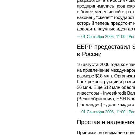
разработок, а в России - о
предпринимались неоднокра
о более-менее ясной страт
наконец, "скелет" государс
который теперь предстоит 
доводить научные идеи до 
01 Сентября 2006, 11:00 |
Рег
ЕБРР предоставил $
в России
16 августа 2006 года компа
на привлечение международ
размере $18 млн. Организа
банк реконструкции и разви
$6 млн. Еще $12 млн обес
инвесторы - Investkredit Ba
(Великобритания), HSH Nor
(Голландия) - доля каждого
01 Сентября 2006, 11:00 |
Рег
Простая и надежная
Принимая во внимание пов