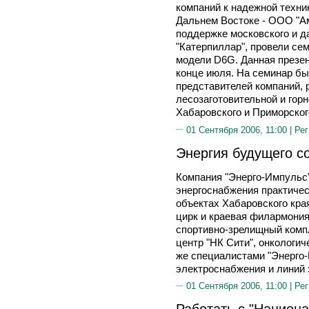
компаний к надежной техни
Дальнем Востоке - ООО "А
поддержке московского и д
"Катерпиллар", провели се
модели D6G. Данная презен
конце июля. На семинар б
представителей компаний, 
лесозаготовительной и го
Хабаровского и Приморског
01 Сентября 2006, 11:00 |
Рег
Энергия будущего с
Компания "Энерго-Импульс
энергоснабжения практичес
объектах Хабаровского края
цирк и краевая филармония
спортивно-зрелищный компл
центр "НК Сити", онкологи
же специалистами "Энерго
электроснабжения и линий
01 Сентября 2006, 11:00 |
Рег
Работать с "Нацио