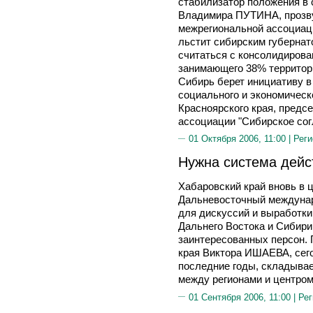
стабилизатор положения в с
Владимира ПУТИНА, прозву
межрегиональной ассоциаци
льстит сибирским губернато
считаться с консолидирова
занимающего 38% территори
Сибирь берет инициативу в 
социального и экономическо
Красноярского края, предс
ассоциации "Сибирское с
01 Октября 2006, 11:00 |
Реги
Нужна система дейс
Хабаровский край вновь в 
Дальневосточный междуна
для дискуссий и выработки
Дальнего Востока и Сибири
заинтересованных персон. 
края Виктора ИШАЕВА, сегод
последние годы, складыва
между регионами и центром.
01 Сентября 2006, 11:00 |
Рег