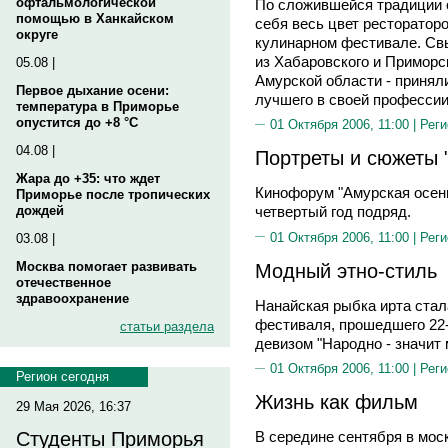
офтальмологической
По сложившейся традиции 
помощью в Ханкайском
себя весь цвет рестораторо
округе
кулинарном фестивале. Свы
из Хабаровского и Приморск
05.08 |
Амурской области - принял
Первое дыхание осени:
лучшего в своей профессии
температура в Приморье
опустится до +8 °C
01 Октября 2006, 11:00 |
Реги
04.08 |
Портреты и сюжеты 
Жара до +35: что ждет
Кинофорум "Амурская осен
Приморье после тропических
дождей
четвертый год подряд.
01 Октября 2006, 11:00 |
Реги
03.08 |
Модный этно-стиль
Москва помогает развивать
отечественное
здравоохранение
Нанайская рыбка ирта ста
фестиваля, прошедшего 22-
статьи раздела
девизом "Народно - значит 
01 Октября 2006, 11:00 |
Реги
Регион сегодня
Жизнь как фильм
29 Мая 2026, 16:37
Студенты Приморья
В середине сентября в моск