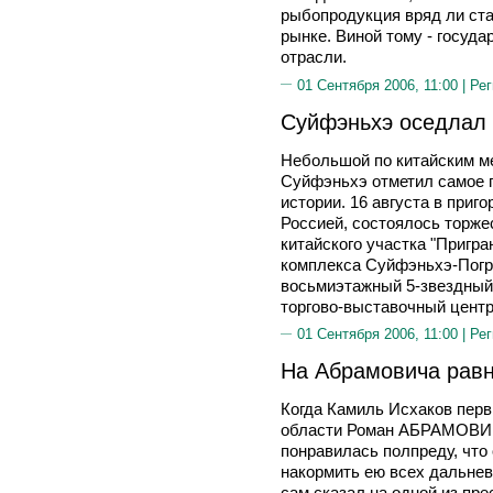
рыбопродукция вряд ли ста
рынке. Виной тому - госуд
отрасли.
01 Сентября 2006, 11:00 |
Рег
Суйфэньхэ оседлал 
Небольшой по китайским м
Суйфэньхэ отметил самое г
истории. 16 августа в приго
Россией, состоялось торже
китайского участка "Пригра
комплекса Суйфэньхэ-Погр
восьмиэтажный 5-звездный 
торгово-выставочный центр
01 Сентября 2006, 11:00 |
Рег
На Абрамовича равн
Когда Камиль Исхаков перв
области Роман АБРАМОВИЧ 
понравилась полпреду, что 
накормить ею всех дальнев
сам сказал на одной из пр