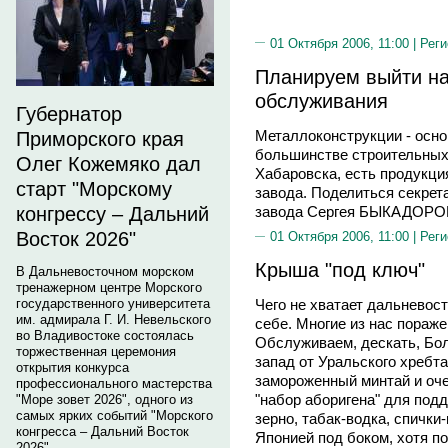
01 Октября 2006, 11:00 |
Реги
Планируем выйти на
обслуживания
Губернатор
Металлоконструкции - осно
Приморского края
большинстве строительных 
Олег Кожемяко дал
Хабаровска, есть продукц
старт "Морскому
завода. Поделиться секрет
завода Сергея БЫКАДОРО
конгрессу – Дальний
Восток 2026"
01 Октября 2006, 11:00 |
Реги
Крыша "под ключ"
В Дальневосточном морском
тренажерном центре Морского
государственного университета
Чего не хватает дальневост
им. адмирала Г. И. Невельского
себе. Многие из нас пораж
во Владивостоке состоялась
Обслуживаем, дескать, Бо
торжественная церемония
запад от Уральского хребта
открытия конкурса
замороженный минтай и очен
профессионального мастерства
"набор аборигена" для под
"Море зовет 2026", одного из
самых ярких событий "Морского
зерно, табак-водка, спички-
конгресса – Дальний Восток
Японией под боком, хотя п
2026".