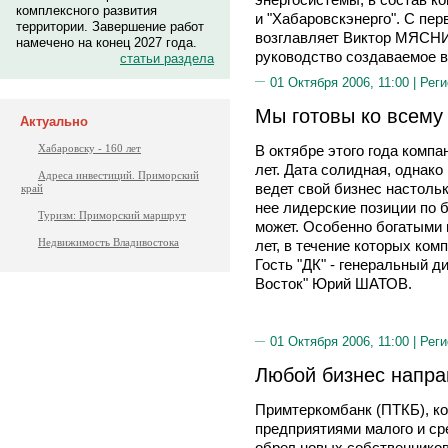
комплексного развития
и "Хабаровскэнерго". С пе
территории. Завершение работ
возглавляет Виктор МЯСНИ
намечено на конец 2027 года.
руководство создаваемое 
статьи раздела
01 Октября 2006, 11:00 |
Реги
Мы готовы ко всему
Актуально
В октябре этого года компа
Хабаровску - 160 лет
лет. Дата солидная, однако
Адреса инвестиций. Приморский
ведет свой бизнес настольк
край
нее лидерские позиции по 
Туризм: Приморский маршрут
может. Особенно богатыми 
Недвижимость Владивостока
лет, в течение которых ком
Гость "ДК" - генеральный 
Восток" Юрий ШАТОВ.
01 Октября 2006, 11:00 |
Реги
Любой бизнес напра
Примтеркомбанк (ПТКБ), ко
предприятиями малого и ср
обрел новых собственнико