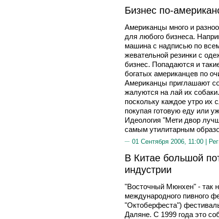
Бизнес по-американ
Американцы много и разнооб
для любого бизнеса. Напри
машина с надписью по всем
жевательной резинки с одеж
бизнес. Попадаются и такие
богатых американцев по очи
Американцы приглашают со
жалуются на лай их собаки
поскольку каждое утро их с
покупая готовую еду или уж
Идеология "Мети двор лучш
самым утилитарным образо
01 Сентября 2006, 11:00 |
Рег
В Китае большой по
индустрии
"Восточный Мюнхен" - так 
международного пивного ф
"Октоберфеста") фестиваль
Даляне. С 1999 года это с