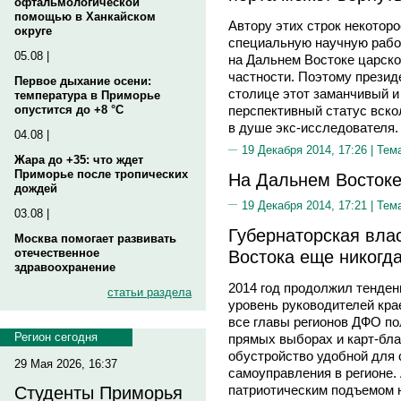
офтальмологической
помощью в Ханкайском
Автору этих строк некоторо
округе
специальную научную рабо
05.08 |
на Дальнем Востоке царско
частности. Поэтому презид
Первое дыхание осени:
столице этот заманчивый и
температура в Приморье
перспективный статус вско
опустится до +8 °C
в душе экс-исследователя.
04.08 |
19 Декабря 2014, 17:26 |
Тем
Жара до +35: что ждет
Приморье после тропических
На Дальнем Востоке
дождей
19 Декабря 2014, 17:21 |
Тем
03.08 |
Губернаторская влас
Москва помогает развивать
Востока еще никогд
отечественное
здравоохранение
2014 год продолжил тенден
статьи раздела
уровень руководителей кра
все главы регионов ДФО по
Регион сегодня
прямых выборах и карт-бла
обустройство удобной для 
29 Мая 2026, 16:37
самоуправления в регионе
патриотическим подъемом н
Студенты Приморья