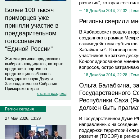
развития", которая состоял
Более 100 тысяч
18 Декабря 2014, 22:32 |
Тем
приморцев уже
Регионы сверили мн
приняли участие в
В Хабаровске прошло второ
предварительном
созданного в рамках Межре
голосовании
взаимодействия субъектов 
"Единой России"
Забайкалье". Разговор шел
участников в краткие диск
Жители региона продолжают
Консолидированное мнение
выбирать кандидатов, которые
вопросов, остро затрагива
представят партию на
предстоящих выборах в
18 Декабря 2014, 22:28 |
Тем
Государственную Думу и
Законодательное Собрание
Ольга Балабкина, з
Приморского края.
Государственного С
статьи раздела
Республики Саха (Я
должен быть прагм
Регион сегодня
В Государственной Думе РФ
27 Мая 2026, 13:29
направленных на создание 
поддержки территорий опе
развития (ТОСЭР) в регион