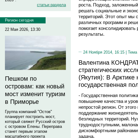
роста. Подход, заложенный
статьи раздела
решать социальные и экон
территорий. Этот опыт мы 
Регион сегодня
различных программ и реше
помогает консолидировать 
22 Мая 2026, 13:30
результаты.
24 Ноября 2014, 16:15 |
Тема
Валентина КОНДРАТ
стратегических исс
(Якутия): В Арктике
Пешком по
государственная по
островам: как новый
мост изменит туризм
- Государственная политик
в Приморье
повышение качества и уро
непростой регион. От этого
Группа компаний "Остов"
поддержание жизнедеятель
планирует построить мост,
безлюдных территорий. Нуж
который свяжет Русский остров
труднодоступными, малона
с островом Елены. Переправа
дискомфортными районами 
станет первым этапом
задача.
масштабного проекта