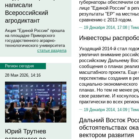
губернаторы обеспечили с
написали
лице "Единой России" в ре
Всероссийский
результаты "ЕР" на местны
сравнению с 2013 годом.
агродиктант
19 Декабря 2014, 17:08 |
Тем
Акция "Единой России" прошла
на площадке Приморского
Инвесторы распробо
государственного аграрно-
технологического университета
Уходящий 2014-й стал годом
статьи раздела
увеличил внимание российс
российскому Дальнему Вост
Регион сегодня
сообщения о планах реализ
масштабного проекта. Еще 
28 Мая 2026, 14:16
перспективы создания в ре
социально-экономического 
планах. Но тем не менее ря
свое развитие. И коснулос
практически во всех регио
19 Декабря 2014, 14:09 |
Тем
Дальний Восток Рос
обстоятельствах ок
Юрий Трутнев
вектором развития