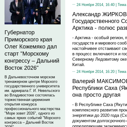
24 Ноября 2014, 16:40 |
Тема
Александр ЖИРКОВ,
Государственного С
Арктика - полюс раз
Губернатор
- Арктика - особый регион
Приморского края
государств и мирового соо
Олег Кожемяко дал
настойчивее отстаивают сво
старт "Морскому
в процесс включаются и го
Северному Ледовитому оке
конгрессу – Дальний
Китай.
Восток 2026"
24 Ноября 2014, 16:20 |
Тема
В Дальневосточном морском
Валерий МАКСИМОВ,
тренажерном центре Морского
государственного университета
Республики Саха (Як
им. адмирала Г. И. Невельского
она просто другая
во Владивостоке состоялась
торжественная церемония
открытия конкурса
- В Республике Саха (Якути
профессионального мастерства
комплексного развития про
"Море зовет 2026", одного из
энергетики до 2020 года (С
самых ярких событий "Морского
документом долгосрочного 
конгресса – Дальний Восток
определяющим экономическ
2026".