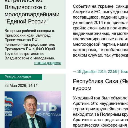
встретился во
События на Украине, санкц
Владивостоке с
Америки и ЕС, вынужденны
молодогвардейцами
поставщиков, падение цены
"Единой России"
уходящий 2014 год принес 
крайне сложным в политиче
Во время рабочей поездки в
выданные жизнью, не могл
Приморский край Зампред
квалифицированные аналити
Правительства РФ –
многоходовой партии, навя
полномочный представитель
Президента РФ в ДФО Юрий
партнерами, - в глобальном
Трутнев встретился во
всяком случае, так утверж
Владивостоке с молодежью.
статьи раздела
18 Декабря 2014, 22:59 |
Тем
Регион сегодня
Республика Саха (Як
28 Мая 2026, 14:14
курсом
Уходящий год был объявлен
Арктики. Это неудивительно
территории крупнейшего с
находится за Полярным кру
Арктики стала представите
практическая конференция 