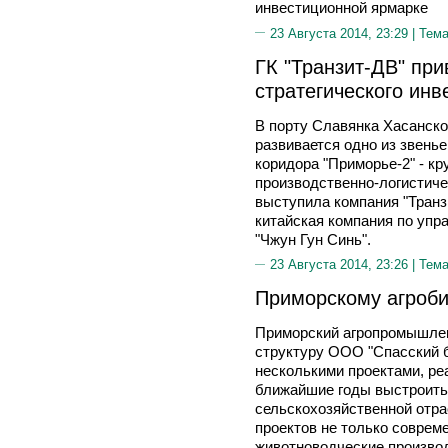
инвестиционной ярмарке
23 Августа 2014, 23:29 |
Тема
ГК "Транзит-ДВ" пр
стратегического инв
В порту Славянка Хасанско
развивается одно из звень
коридора "Приморье-2" - 
производственно-логистиче
выступила компания "Транз
китайская компания по упр
"Чжун Гун Синь".
23 Августа 2014, 23:26 |
Тема
Приморскому агроби
Приморский агропромышлен
структуру ООО "Спасский б
несколькими проектами, ре
ближайшие годы выстроить
сельскохозяйственной отра
проектов не только соврем
животноводческие производ