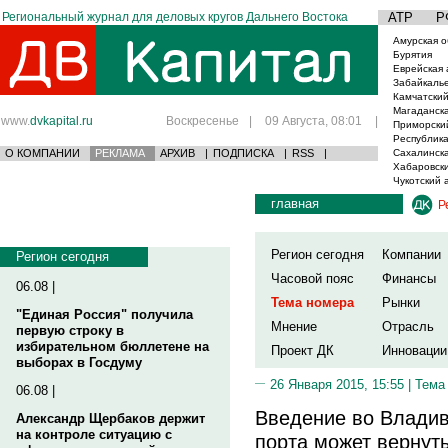
Региональный журнал для деловых кругов Дальнего Востока
АТР
Р
Амурская о
Бурятия
Еврейская 
Забайкаль
Камчатский
Магаданска
www.
dvkapital.ru
Воскресенье
|
09 Августа, 08:01
|
Приморски
Республика
О КОМПАНИИ
РЕКЛАМА
АРХИВ
|
ПОДПИСКА
|
RSS
|
Сахалинска
Хабаровски
Чукотский 
главная
Р
Регион сегодня
Компании
Регион сегодня
Часовой пояс
Финансы
06.08 |
Тема номера
Рынки
"Единая Россия" получила
Мнение
Отрасль
первую строку в
избирательном бюллетене на
Проект ДК
Инновации
выборах в Госдуму
26 Января 2015, 15:55 |
Тема
06.08 |
Введение во Владив
Александр Щербаков держит
на контроле ситуацию с
порта может вернуть