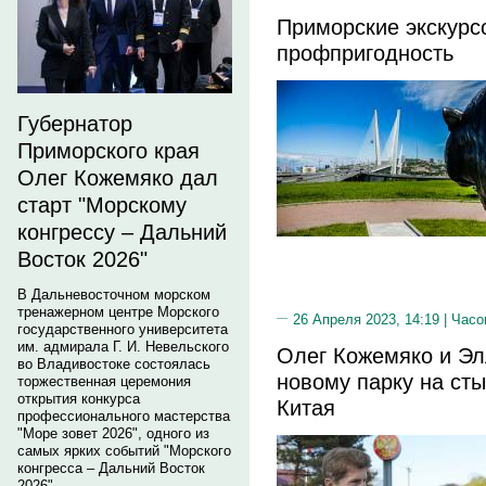
Приморские экскур
профпригодность
Губернатор
Приморского края
Олег Кожемяко дал
старт "Морскому
конгрессу – Дальний
Восток 2026"
В Дальневосточном морском
тренажерном центре Морского
26 Апреля 2023, 14:19 |
Часо
государственного университета
им. адмирала Г. И. Невельского
Олег Кожемяко и Э
во Владивостоке состоялась
новому парку на сты
торжественная церемония
открытия конкурса
Китая
профессионального мастерства
"Море зовет 2026", одного из
самых ярких событий "Морского
конгресса – Дальний Восток
2026".