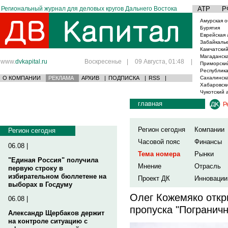
Региональный журнал для деловых кругов Дальнего Востока
АТР
Р
Амурская о
Бурятия
Еврейская 
Забайкаль
Камчатский
Магаданска
www.
dvkapital.ru
Воскресенье
|
09 Августа, 01:48
|
Приморски
Республика
О КОМПАНИИ
РЕКЛАМА
АРХИВ
|
ПОДПИСКА
|
RSS
|
Сахалинска
Хабаровски
Чукотский 
главная
Р
Регион сегодня
Компании
Регион сегодня
Часовой пояс
Финансы
06.08 |
Тема номера
Рынки
"Единая Россия" получила
Мнение
Отрасль
первую строку в
избирательном бюллетене на
Проект ДК
Инновации
выборах в Госдуму
Олег Кожемяко откр
06.08 |
пропуска "Погранич
Александр Щербаков держит
на контроле ситуацию с