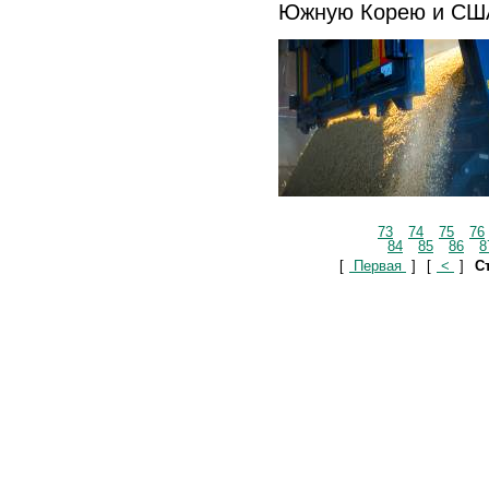
Южную Корею и СШ
73
74
75
76
84
85
86
8
[
Первая
]
[
<
]
Ст