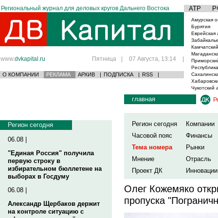
Региональный журнал для деловых кругов Дальнего Востока
АТР
Р
Амурская о
Бурятия
Еврейская 
Забайкаль
Камчатский
Магаданска
www.
dvkapital.ru
Пятница
|
07 Августа, 13:14
|
Приморски
Республика
О КОМПАНИИ
РЕКЛАМА
АРХИВ
|
ПОДПИСКА
|
RSS
|
Сахалинска
Хабаровски
Чукотский 
главная
Р
Регион сегодня
Компании
Регион сегодня
Часовой пояс
Финансы
06.08 |
Тема номера
Рынки
"Единая Россия" получила
Мнение
Отрасль
первую строку в
избирательном бюллетене на
Проект ДК
Инновации
выборах в Госдуму
Олег Кожемяко откр
06.08 |
пропуска "Погранич
Александр Щербаков держит
на контроле ситуацию с