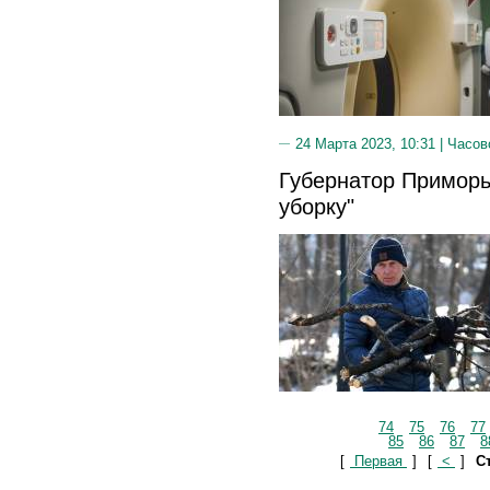
24 Марта 2023, 10:31 |
Часов
Губернатор Приморь
уборку"
74
75
76
77
85
86
87
8
[
Первая
]
[
<
]
Ст