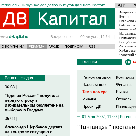
Региональный журнал для деловых кругов Дальнего Востока
АТР
Р
Амурская о
Бурятия
Еврейская 
Забайкаль
Камчатский
Магаданска
www.
dvkapital.ru
Воскресенье
|
09 Августа, 15:34
|
Приморски
Республика
О КОМПАНИИ
РЕКЛАМА
АРХИВ
|
ПОДПИСКА
|
RSS
|
Сахалинска
Хабаровски
Чукотский 
главная
Р
Регион сегодня
Компании
Регион сегодня
Часовой пояс
Финансы
06.08 |
Тема номера
Рынки
"Единая Россия" получила
Мнение
Отрасль
первую строку в
избирательном бюллетене на
Проект ДК
Инновации
выборах в Госдуму
01 Мая 2007, 11:00 |
Регион 
06.08 |
"Танганцзы" постави
Александр Щербаков держит
на контроле ситуацию с