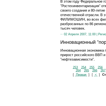
В этом году Федеральное г
"Ростехинвентаризация" отм
своего создания и 80-летие
отечественной отрасли. В э
ФИЛИМОШИН, во всех филиа
разбросанных по 86 регион
тысяч человек.
02 Апреля 2007, 11:00 |
Реги
Инновационный "пор
Инновационная экономика 
прирост российского ВВП и
"нефтезависимости".
253
254
255
256
264
265
266
267
[
Первая
]
[
<
]
Ст