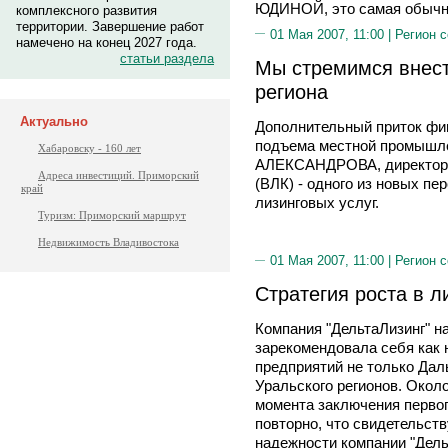
ЮДИНОЙ, это самая обычн
комплексного развития
территории. Завершение работ
01 Мая 2007, 11:00 |
Регион 
намечено на конец 2027 года.
статьи раздела
Мы стремимся внест
региона
Актуально
Дополнительный приток фи
подъема местной промышлен
Хабаровску - 160 лет
АЛЕКСАНДРОВА, директор 
Адреса инвестиций. Приморский
(ВЛК) - одного из новых пе
край
лизинговых услуг.
Туризм: Приморский маршрут
Недвижимость Владивостока
01 Мая 2007, 11:00 |
Регион 
Стратегия роста в л
Компания "ДельтаЛизинг" на
зарекомендовала себя как 
предприятий не только Даль
Уральского регионов. Около
момента заключения первог
повторно, что свидетельств
надежности компании "Дель