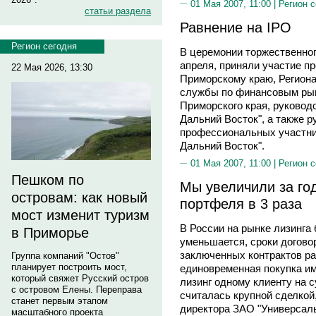
01 Мая 2007, 11:00 |
Регион 
статьи раздела
Равнение на IPO
Регион сегодня
В церемонии торжественног
апреля, приняли участие пр
22 Мая 2026, 13:30
Приморскому краю, Регион
службы по финансовым ры
Приморского края, руково
Дальний Восток", а также р
профессиональных участни
Дальний Восток".
01 Мая 2007, 11:00 |
Регион 
Пешком по
Мы увеличили за го
островам: как новый
портфеля в 3 раза
мост изменит туризм
В России на рынке лизинга
в Приморье
уменьшается, сроки догово
заключенных контрактов рас
Группа компаний "Остов"
планирует построить мост,
единовременная покупка и
который свяжет Русский остров
лизинг одному клиенту на 
с островом Елены. Переправа
считалась крупной сделкой,
станет первым этапом
директора ЗАО "Универсал
масштабного проекта