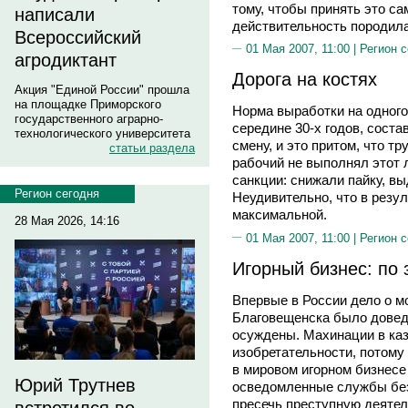
тому, чтобы принять это са
написали
действительность породила
Всероссийский
01 Мая 2007, 11:00 |
Регион 
агродиктант
Дорога на костях
Акция "Единой России" прошла
на площадке Приморского
Норма выработки на одного
государственного аграрно-
середине 30-х годов, соста
технологического университета
смену, и это притом, что т
статьи раздела
рабочий не выполнял этот 
санкции: снижали пайку, вы
Регион сегодня
Неудивительно, что в резу
максимальной.
28 Мая 2026, 14:16
01 Мая 2007, 11:00 |
Регион 
Игорный бизнес: по 
Впервые в России дело о м
Благовещенска было доведе
осуждены. Махинации в ка
изобретательности, потому
в мировом игорном бизнесе
Юрий Трутнев
осведомленные службы без
пресечь преступную деяте