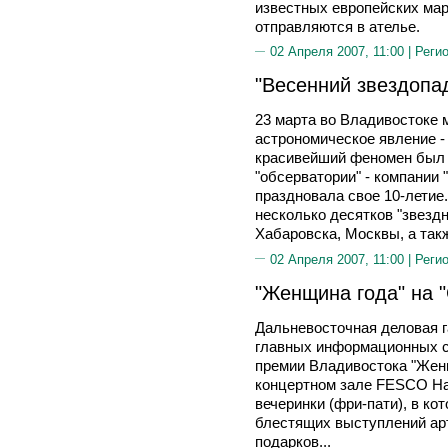
известных европейских мар
отправляются в ателье.
02 Апреля 2007, 11:00 |
Реги
"Весенний звездопа
23 марта во Владивостоке
астрономическое явление - 
красивейший феномен был 
"обсерватории" - компании 
праздновала свое 10-летие
несколько десятков "звездн
Хабаровска, Москвы, а так
02 Апреля 2007, 11:00 |
Реги
"Женщина года" на 
Дальневосточная деловая га
главных информационных с
премии Владивостока "Женщ
концертном зале FESCO Hal
вечеринки (фри-пати), в ко
блестящих выступлений арт
подарков...