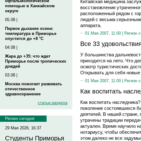
офтальмологической
Китайская медицина заслу
помощью в Ханкайском
восстановления утраченног
округе
расположенный рядом с гор
людей с весьма серьезным
05.08 |
аппарата.
Первое дыхание осени:
01 Мая 2007, 11:00 |
Регион 
температура в Приморье
опустится до +8 °C
Все 33 удовольстви
04.08 |
У большинства дальневост
Жара до +35: что ждет
приходится на лето. Что де
Приморье после тропических
дождей
осмотр туристических дост
Открывать для себя новые
03.08 |
01 Мая 2007, 11:00 |
Регион 
Москва помогает развивать
отечественное
Как воспитать насле
здравоохранение
Как воспитать наследника?
статьи раздела
поколение состоявшихся би
деятелей. В нашей стране, 
Регион сегодня
утрачены традиции передач
актуален. Время научило н
29 Мая 2026, 16:37
нотариусу, чтобы обеспечит
Студенты Приморья
этом далеко не все задумыв