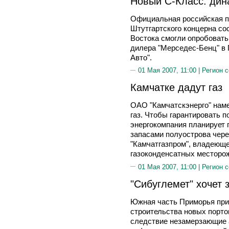
Новый С-Класс: дин
Официальная российская п
Штутгартского концерна со
Востока смогли опробовать
дилера "Мерседес-Бенц" в 
Авто".
01 Мая 2007, 11:00 |
Регион 
Камчатке дадут газ
ОАО "Камчатскэнерго" наме
газ. Чтобы гарантировать п
энергокомпания планирует 
запасами полуострова чер
"Камчатгазпром", владеюще
газоконденсатных месторо
01 Мая 2007, 11:00 |
Регион 
"Сибуглемет" хочет 
Южная часть Приморья при
строительства новых порто
следствие незамерзающие а