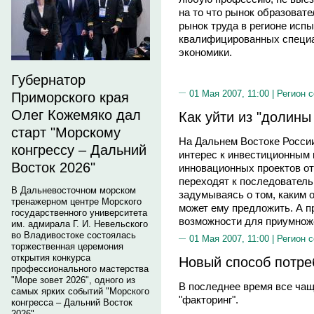
на то что рынок образоват
рынок труда в регионе исп
квалифицированных специа
экономики.
Губернатор
01 Мая 2007, 11:00 |
Регион 
Приморского края
Олег Кожемяко дал
Как уйти из "долины
старт "Морскому
На Дальнем Востоке России
конгрессу – Дальний
интерес к инвестиционным 
Восток 2026"
инновационных проектов от
переходят к последователь
В Дальневосточном морском
задумываясь о том, каким 
тренажерном центре Морского
может ему предложить. А 
государственного университета
возможности для приумнож
им. адмирала Г. И. Невельского
во Владивостоке состоялась
01 Мая 2007, 11:00 |
Регион 
торжественная церемония
открытия конкурса
Новый способ потре
профессионального мастерства
"Море зовет 2026", одного из
В последнее время все ча
самых ярких событий "Морского
"факторинг".
конгресса – Дальний Восток
2026".