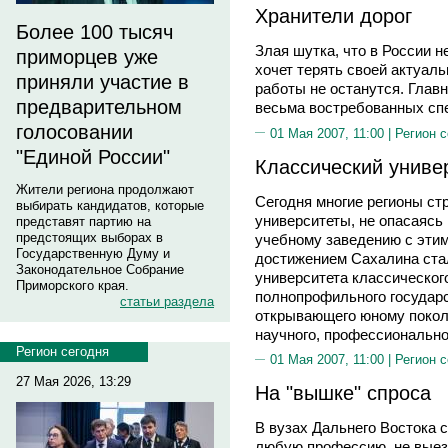
Хранители дорог
Более 100 тысяч
Злая шутка, что в России не
приморцев уже
хочет терять своей актуаль
приняли участие в
работы не останутся. Глав
предварительном
весьма востребованных сп
голосовании
01 Мая 2007, 11:00 |
Регион 
"Единой России"
Классический униве
Жители региона продолжают
Сегодня многие регионы ст
выбирать кандидатов, которые
университеты, не опасаясь
представят партию на
предстоящих выборах в
учебному заведению с эти
Государственную Думу и
достижением Сахалина стал
Законодательное Собрание
университета классическог
Приморского края.
полнопрофильного государс
статьи раздела
открывающего юному покол
научного, профессионально
Регион сегодня
01 Мая 2007, 11:00 |
Регион 
27 Мая 2026, 13:29
На "вышке" спроса
В вузах Дальнего Востока 
любую профессию, не выезж