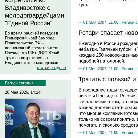
встретился во
куш.
Владивостоке с
молодогвардейцами
"Единой России"
01 Мая 2007, 11:00 |
Регион 
Ротари спасает нов
Во время рабочей поездки в
Приморский край Зампред
Правительства РФ –
Ежегодно в России рождает
полномочный представитель
нёба (т.н. "заячьей губой" 
Президента РФ в ДФО Юрий
каждые 250 новорожденных
Трутнев встретился во
подобной патологией.
Владивостоке с молодежью.
статьи раздела
01 Мая 2007, 11:00 |
Регион 
Тратить с пользой и
Регион сегодня
В последние годы государс
28 Мая 2026, 14:14
числе и Президент России,
заявлениями о том, что пор
бизнес должен стать социа
что многие компании готовы
только не совсем понятно, 
помогать и сколько средств
01 Мая 2007, 11:00 |
Регион 