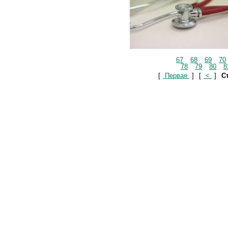
67
68
69
70
78
79
80
8
[
Первая
]
[
<
]
Ст