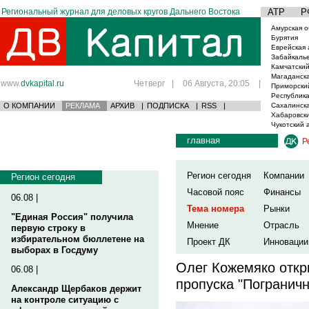
Региональный журнал для деловых кругов Дальнего Востока
АТР
Р
Амурская о
Бурятия
Еврейская 
Забайкаль
Камчатский
Магаданска
www.
dvkapital.ru
Четверг
|
06 Августа, 20:05
|
Приморски
Республика
О КОМПАНИИ
РЕКЛАМА
АРХИВ
|
ПОДПИСКА
|
RSS
|
Сахалинска
Хабаровски
Чукотский 
главная
Р
Регион сегодня
Компании
Регион сегодня
Часовой пояс
Финансы
06.08 |
Тема номера
Рынки
"Единая Россия" получила
Мнение
Отрасль
первую строку в
избирательном бюллетене на
Проект ДК
Инновации
выборах в Госдуму
Олег Кожемяко откр
06.08 |
пропуска "Погранич
Александр Щербаков держит
на контроле ситуацию с