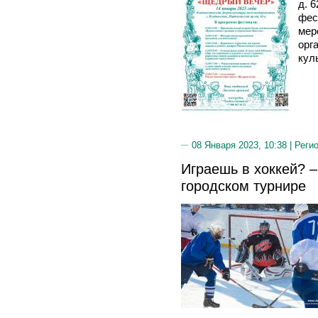
д. 
фес
мер
орг
кул
08 Января 2023, 10:38 |
Реги
Играешь в хоккей? –
городском турнире