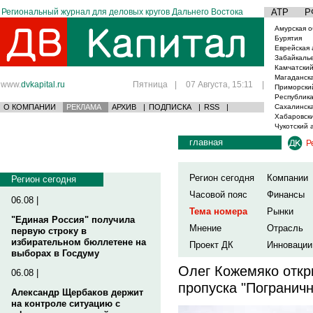
Региональный журнал для деловых кругов Дальнего Востока
АТР
Р
Амурская о
Бурятия
Еврейская 
Забайкаль
Камчатский
Магаданска
www.
dvkapital.ru
Пятница
|
07 Августа, 15:11
|
Приморски
Республика
О КОМПАНИИ
РЕКЛАМА
АРХИВ
|
ПОДПИСКА
|
RSS
|
Сахалинска
Хабаровски
Чукотский 
главная
Р
Регион сегодня
Компании
Регион сегодня
Часовой пояс
Финансы
06.08 |
Тема номера
Рынки
"Единая Россия" получила
Мнение
Отрасль
первую строку в
избирательном бюллетене на
Проект ДК
Инновации
выборах в Госдуму
Олег Кожемяко откр
06.08 |
пропуска "Погранич
Александр Щербаков держит
на контроле ситуацию с