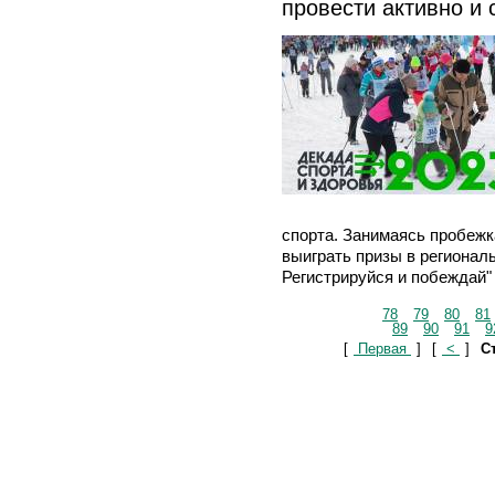
провести активно и 
спорта. Занимаясь пробежк
выиграть призы в регионал
Регистрируйся и побеждай" 
78
79
80
81
89
90
91
9
[
Первая
]
[
<
]
Ст