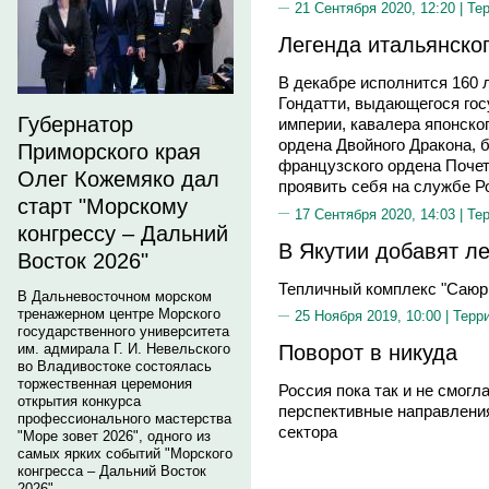
21 Сентября 2020, 12:20 |
Те
Легенда итальянско
В декабре исполнится 160 
Гондатти, выдающегося гос
Губернатор
империи, кавалера японског
ордена Двойного Дракона, 
Приморского края
французского ордена Почет
Олег Кожемяко дал
проявить себя на службе Р
старт "Морскому
17 Сентября 2020, 14:03 |
Те
конгрессу – Дальний
В Якутии добавят ле
Восток 2026"
Тепличный комплекс "Саюр
В Дальневосточном морском
тренажерном центре Морского
25 Ноября 2019, 10:00 |
Терр
государственного университета
Поворот в никуда
им. адмирала Г. И. Невельского
во Владивостоке состоялась
торжественная церемония
Россия пока так и не смог
открытия конкурса
перспективные направлени
профессионального мастерства
сектора
"Море зовет 2026", одного из
самых ярких событий "Морского
конгресса – Дальний Восток
2026".