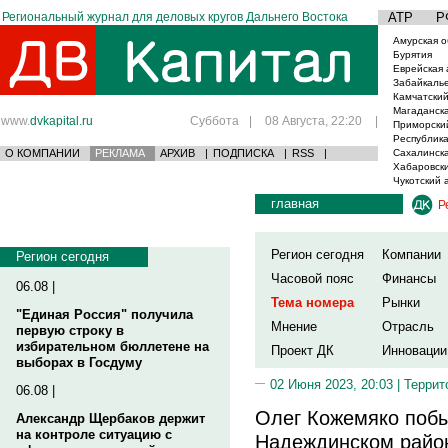
Региональный журнал для деловых кругов Дальнего Востока
АТР
Р
Амурская о
Бурятия
Еврейская 
Забайкаль
Камчатский
Магаданска
www.
dvkapital.ru
Суббота
|
08 Августа, 22:20
|
Приморски
Республика
О КОМПАНИИ
РЕКЛАМА
АРХИВ
|
ПОДПИСКА
|
RSS
|
Сахалинска
Хабаровски
Чукотский 
главная
Р
Регион сегодня
Компании
Регион сегодня
Часовой пояс
Финансы
06.08 |
Тема номера
Рынки
"Единая Россия" получила
Мнение
Отрасль
первую строку в
избирательном бюллетене на
Проект ДК
Инновации
выборах в Госдуму
02 Июня 2023, 20:03 |
Террит
06.08 |
Олег Кожемяко побы
Александр Щербаков держит
на контроле ситуацию с
Надеждинском райо