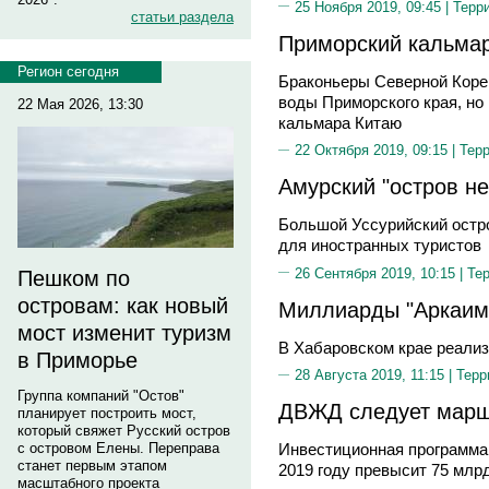
25 Ноября 2019, 09:45 |
Терр
статьи раздела
Приморский кальмар
Регион сегодня
Браконьеры Cеверной Коре
воды Приморского края, но
22 Мая 2026, 13:30
кальмара Китаю
22 Октября 2019, 09:15 |
Тер
Амурский "остров н
Большой Уссурийский остро
для иностранных туристов
26 Сентября 2019, 10:15 |
Те
Пешком по
островам: как новый
Миллиарды "Аркаим
мост изменит туризм
В Хабаровском крае реализ
в Приморье
28 Августа 2019, 11:15 |
Терр
Группа компаний "Остов"
ДВЖД следует марш
планирует построить мост,
который свяжет Русский остров
с островом Елены. Переправа
Инвестиционная программа
станет первым этапом
2019 году превысит 75 млр
масштабного проекта