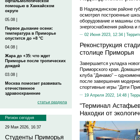
офтальмологической
помощью в Ханкайском
В Надеждинском районе гу
округе
осмотрел построенные школ
05.08 |
оборудование и машины сп
энергоснабжения района и 
Первое дыхание осени:
температура в Приморье
02 Июня 2023, 12:34 |
Террит
опустится до +8 °C
Реконструкция стад
04.08 |
столице Приморья
Жара до +35: что ждет
Приморье после тропических
Завершается укладка новог
дождей
Приморского края. Домашня
03.08 |
клуба "Динамо" – одноимен
после завершения модерни
Москва помогает развивать
спортивные игры "Дети При
отечественное
здравоохранение
19 Апреля 2022, 14:48 |
Терр
статьи раздела
"Терминал Астафьев
Находки от экологич
Регион сегодня
29 Мая 2026, 16:37
Студенты Приморья