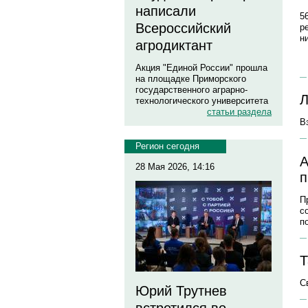
написали
5
Всероссийский
р
н
агродиктант
Акция "Единой России" прошла
на площадке Приморского
государственного аграрно-
Л
технологического университета
статьи раздела
В
Регион сегодня
А
28 Мая 2026, 14:16
п
П
с
п
Т
С
Юрий Трутнев