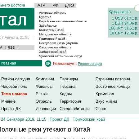
ьнего Востока
АТР
РФ
ДФО
Курсы валют
Амурская область
Бурятия
1 USD
81.41 р.
Еврейская автономная область
1 EUR
94.06 р.
Забайкалье
100 JPY
51.61 р.
Камчатский край
10 CNY
12.06 р.
Магаданская область
07 Августа, 21:55
|
Приморский край
Республика Саха (Якутия)
А
|
RSS
|
Сахалинская область
Хабаровский край
Чукотский автономный округ
главная
Рекомендует:
Регион сегодня
Регион сегодня
Компании
Партнеры
Страницы истории
Часовой пояс
Финансы
Персона
Восточное кольцо
Тема номера
Рынки
Кадры
Криминал
Мнение
Отрасль
Территория
Вкус жизни
Проект ДК
Инновации
Среда обитания
Спорт
24 Сентября 2019, 11:15 |
Проект ДК
|
Приморский край
олочные реки утекают в Китай