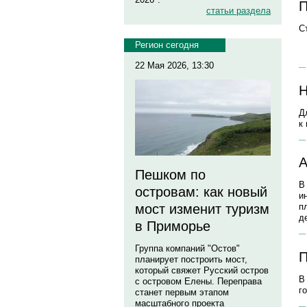
П
статьи раздела
С
Регион сегодня
22 Мая 2026, 13:30
Н
Д
к
А
Пешком по
В
островам: как новый
и
мост изменит туризм
п
д
в Приморье
Группа компаний "Остов"
П
планирует построить мост,
который свяжет Русский остров
В
с островом Елены. Переправа
г
станет первым этапом
масштабного проекта