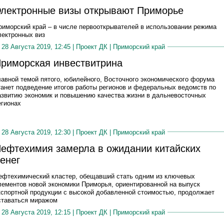
лектронные визы открывают Приморье
риморский край – в числе первооткрывателей в использовании режима
лектронных виз
28 Августа 2019, 12:45 |
Проект ДК
|
Приморский край
риморская инвествитрина
лавной темой пятого, юбилейного, Восточного экономического форума
танет подведение итогов работы регионов и федеральных ведомств по
азвитию экономик и повышению качества жизни в дальневосточных
егионах
28 Августа 2019, 12:30 |
Проект ДК
|
Приморский край
ефтехимия замерла в ожидании китайских
енег
ефтехимический кластер, обещавший стать одним из ключевых
лементов новой экономики Приморья, ориентированной на выпуск
кспортной продукции с высокой добавленной стоимостью, продолжает
ставаться миражом
28 Августа 2019, 12:15 |
Проект ДК
|
Приморский край