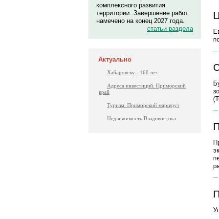
комплексного развития
территории. Завершение работ
Ц
намечено на конец 2027 года.
статьи раздела
Е
п
Актуально
С
Хабаровску - 160 лет
Б
Адреса инвестиций. Приморский
з
край
(
Туризм: Приморский маршрут
Недвижимость Владивостока
П
П
э
п
р
П
У