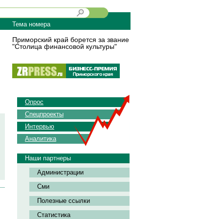
Тема номера
Приморский край борется за звание
"Столица финансовой культуры"
Опрос
Спецпроекты
Интервью
Аналитика
Наши партнеры
Администрации
Сми
Полезные ссылки
Статистика