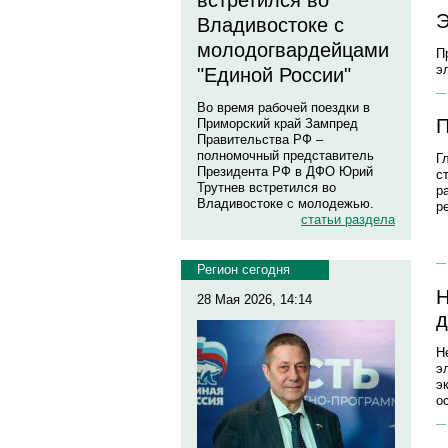
встретился во
Э
Владивостоке с
молодогвардейцами
П
э
"Единой России"
Во время рабочей поездки в
П
Приморский край Зампред
Правительства РФ –
полномочный представитель
Г
Президента РФ в ДФО Юрий
с
Трутнев встретился во
р
Владивостоке с молодежью.
р
статьи раздела
Регион сегодня
Н
28 Мая 2026, 14:14
д
Н
э
э
о