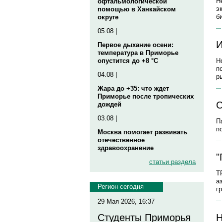
Н
офтальмологической
э
помощью в Ханкайском
б
округе
05.08 |
И
Первое дыхание осени:
температура в Приморье
опустится до +8 °C
Н
п
04.08 |
р
Жара до +35: что ждет
Приморье после тропических
С
дождей
03.08 |
П
п
Москва помогает развивать
отечественное
здравоохранение
"
статьи раздела
Т
а
Регион сегодня
г
29 Мая 2026, 16:37
Н
Студенты Приморья