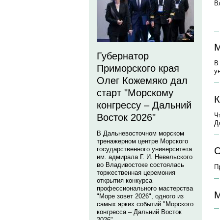
В
М
Губернатор
В
Приморского края
у
Олег Кожемяко дал
старт "Морскому
К
конгрессу – Дальний
Ч
Восток 2026"
Д
В Дальневосточном морском
тренажерном центре Морского
государственного университета
С
им. адмирала Г. И. Невельского
во Владивостоке состоялась
П
торжественная церемония
открытия конкурса
профессионального мастерства
М
"Море зовет 2026", одного из
самых ярких событий "Морского
конгресса – Дальний Восток
2026".