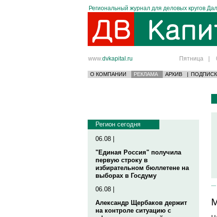
Региональный журнал для деловых кругов Дал
www.
dvkapital.ru
Пятница
|
О КОМПАНИИ
РЕКЛАМА
АРХИВ
|
ПОДПИСК
Регион сегодня
06.08 |
"Единая Россия" получила
первую строку в
избирательном бюллетене на
выборах в Госдуму
06.08 |
М
Александр Щербаков держит
на контроле ситуацию с