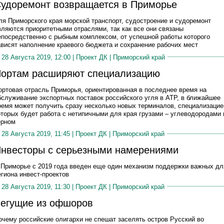
удоремонт возвращается в Приморье
ля Приморского края морской транспорт, судостроение и судоремонт
вляются приоритетными отраслями, так как все они связаны
епосредственно с рыбным комплексом, от успешной работы которого
ависят наполнение краевого бюджета и сохранение рабочих мест
28 Августа 2019, 12:00 |
Проект ДК
|
Приморский край
ортам расширяют специализацию
ортовая отрасль Приморья, ориентированная в последнее время на
бслуживание экспортных поставок российского угля в АТР, в ближайшее
ремя может получить сразу несколько новых терминалов, специализацие
оторых будет работа с нетипичными для края грузами – углеводородами 
ерном
28 Августа 2019, 11:45 |
Проект ДК
|
Приморский край
нвесторы с серьезными намерениями
 Приморье с 2019 года введен еще один механизм поддержки важных дл
егиона инвест-проектов
28 Августа 2019, 11:30 |
Проект ДК
|
Приморский край
егущие из офшоров
очему российские олигархи не спешат заселять остров Русский во