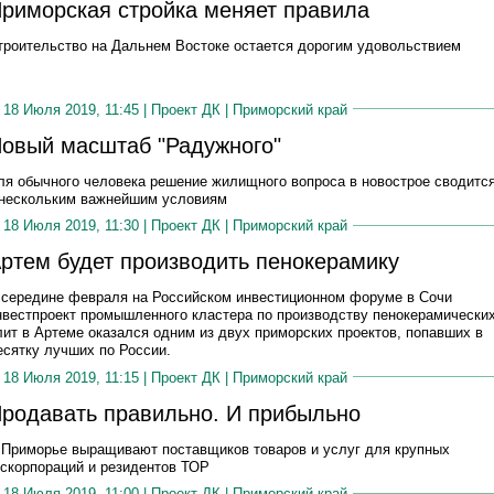
риморская стройка меняет правила
троительство на Дальнем Востоке остается дорогим удовольствием
18 Июля 2019, 11:45 |
Проект ДК
|
Приморский край
овый масштаб "Радужного"
ля обычного человека решение жилищного вопроса в новострое сводитс
 нескольким важнейшим условиям
18 Июля 2019, 11:30 |
Проект ДК
|
Приморский край
ртем будет производить пенокерамику
 середине февраля на Российском инвестиционном форуме в Сочи
нвестпроект промышленного кластера по производству пенокерамически
лит в Артеме оказался одним из двух приморских проектов, попавших в
есятку лучших по России.
18 Июля 2019, 11:15 |
Проект ДК
|
Приморский край
родавать правильно. И прибыльно
 Приморье выращивают поставщиков товаров и услуг для крупных
оскорпораций и резидентов ТОР
18 Июля 2019, 11:00 |
Проект ДК
|
Приморский край