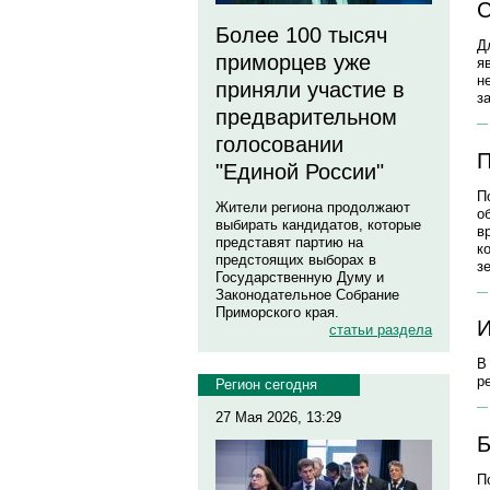
С
Более 100 тысяч
Д
приморцев уже
я
н
приняли участие в
з
предварительном
голосовании
П
"Единой России"
П
Жители региона продолжают
о
выбирать кандидатов, которые
в
представят партию на
к
предстоящих выборах в
з
Государственную Думу и
Законодательное Собрание
Приморского края.
И
статьи раздела
В
р
Регион сегодня
27 Мая 2026, 13:29
Б
П