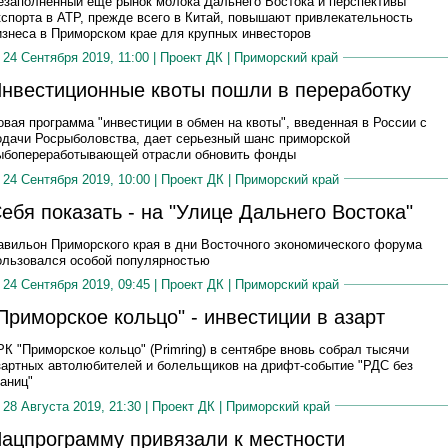
езаполненный еще рынок молока Дальнего Востока и перспективы
кспорта в АТР, прежде всего в Китай, повышают привлекательность
изнеса в Приморском крае для крупных инвесторов
24 Сентября 2019, 11:00 |
Проект ДК
|
Приморский край
нвестиционные квоты пошли в переработку
овая программа "инвестиции в обмен на квоты", введенная в России с
одачи Росрыболовства, дает серьезный шанс приморской
ыбопереработывающей отрасли обновить фонды
24 Сентября 2019, 10:00 |
Проект ДК
|
Приморский край
ебя показать - на "Улице Дальнего Востока"
авильон Приморского края в дни Восточного экономического форума
ользовался особой популярностью
24 Сентября 2019, 09:45 |
Проект ДК
|
Приморский край
Приморское кольцо" - инвестиции в азарт
РК "Приморское кольцо" (Primring) в сентябре вновь собрал тысячи
зартных автолюбителей и болельщиков на дрифт-событие "РДС без
раниц"
28 Августа 2019, 21:30 |
Проект ДК
|
Приморский край
ацпрограмму привязали к местности