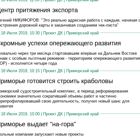
ентр притяжения экспорта
вгений НИКИФОРОВ: "Это реально адресная работа с каждым, начиная 
остроения дорожной карты и заканчивая созданием чек-листа"
18 Июля 2019, 10:30 |
Проект ДК
|
Приморский край
кромные успехи опережающего развития
уквально через три месяца стартовавшим впервые на Дальнем Востоке
онам с особым льготным режимом - территориям опережающего развития
ТОР) - исполнится четыре года
18 Июля 2019, 10:15 |
Проект ДК
|
Приморский край
риморье готовится строить краболовы
риморский судостроительный комплекс, в период реформирования
кономики значительно сокративший объемы работ и частично
ерепрофилировавший свою деятельность, получил новый шанс для
азвития
18 Июля 2019, 10:00 |
Проект ДК
|
Приморский край
риморье выдает "на-гора"
гольные компании запускают новые проекты