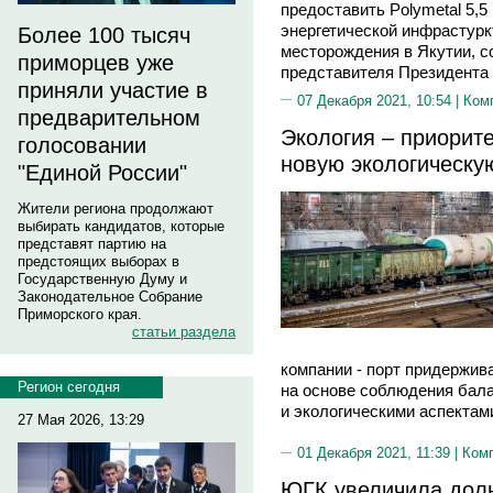
предоставить Polymetal 5,5
энергетической инфрастур
Более 100 тысяч
месторождения в Якутии, с
приморцев уже
представителя Президента
приняли участие в
07 Декабря 2021, 10:54 |
Ком
предварительном
Экология – приорите
голосовании
новую экологическу
"Единой России"
Жители региона продолжают
выбирать кандидатов, которые
представят партию на
предстоящих выборах в
Государственную Думу и
Законодательное Собрание
Приморского края.
статьи раздела
компании - порт придержив
Регион сегодня
на основе соблюдения бал
и экологическими аспектам
27 Мая 2026, 13:29
01 Декабря 2021, 11:39 |
Ком
ЮГК увеличила долю