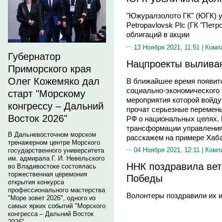
"Южуралзолото ГК" (ЮГК) 
Petropavlovsk Plc (ГК "Пет
облигаций в акции
13 Ноября 2021, 11:51 |
Комп
Губернатор
Нацпроекты выливаю
Приморского края
Олег Кожемяко дал
В ближайшее время появит
социально-экономического 
старт "Морскому
мероприятия которой войду
конгрессу – Дальний
прочат серьезные перемены
Восток 2026"
РФ о национальных целях. 
трансформации управления
В Дальневосточном морском
расскажем на примере Хаба
тренажерном центре Морского
04 Ноября 2021, 12:11 |
Комп
государственного университета
им. адмирала Г. И. Невельского
ННК поздравила вет
во Владивостоке состоялась
торжественная церемония
Победы
открытия конкурса
профессионального мастерства
Волонтеры поздравили их и
"Море зовет 2026", одного из
самых ярких событий "Морского
конгресса – Дальний Восток
2026".