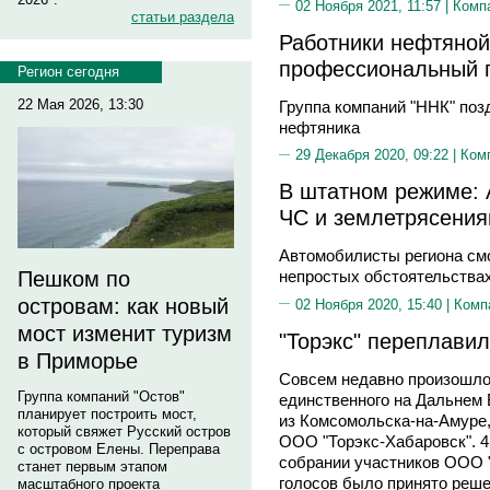
02 Ноября 2021, 11:57 |
Комп
статьи раздела
Работники нефтяной
профессиональный 
Регион сегодня
22 Мая 2026, 13:30
Группа компаний "ННК" поз
нефтяника
29 Декабря 2020, 09:22 |
Ком
В штатном режиме: 
ЧС и землетрясения
Автомобилисты региона см
Пешком по
непростых обстоятельства
островам: как новый
02 Ноября 2020, 15:40 |
Комп
мост изменит туризм
"Торэкс" переплавил
в Приморье
Совсем недавно произошло
Группа компаний "Остов"
единственного на Дальнем 
планирует построить мост,
из Комсомольска-на-Амуре
который свяжет Русский остров
ООО "Торэкс-Хабаровск". 4
с островом Елены. Переправа
собрании участников ООО 
станет первым этапом
голосов было принято реше
масштабного проекта