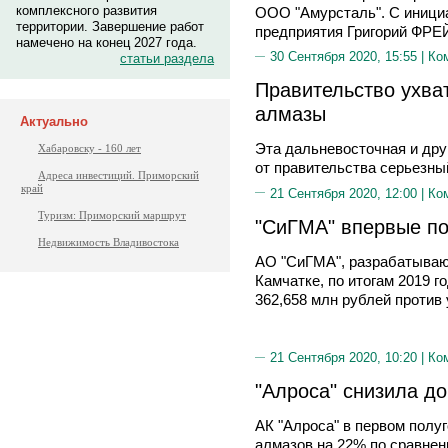
комплексного развития
ООО "Амурсталь". С иници
территории. Завершение работ
предприятия Григорий ФР
намечено на конец 2027 года.
30 Сентября 2020, 15:55 |
Ко
статьи раздела
Правительство ухва
алмазы
Актуально
Эта дальневосточная и дру
Хабаровску - 160 лет
от правительства серьезн
Адреса инвестиций. Приморский
край
21 Сентября 2020, 12:00 |
Ко
Туризм: Приморский маршрут
"СиГМА" впервые по
Недвижимость Владивостока
АО "СиГМА", разрабатываю
Камчатке, по итогам 2019 
362,658 млн рублей против 
21 Сентября 2020, 10:20 |
Ко
"Алроса" снизила д
АК "Алроса" в первом полу
алмазов на 22% по сравне