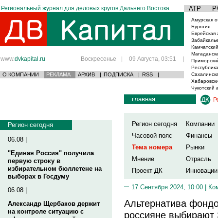
Региональный журнал для деловых кругов Дальнего Востока
АТР
Р
Амурская о
Бурятия
Еврейская 
Забайкаль
Камчатский
Магаданска
www.
dvkapital.ru
Воскресенье
|
09 Августа, 03:51
|
Приморски
Республика
О КОМПАНИИ
РЕКЛАМА
АРХИВ
|
ПОДПИСКА
|
RSS
|
Сахалинска
Хабаровски
Чукотский 
главная
Р
Регион сегодня
Компании
Регион сегодня
Часовой пояс
Финансы
06.08 |
Тема номера
Рынки
"Единая Россия" получила
Мнение
Отрасль
первую строку в
избирательном бюллетене на
Проект ДК
Инновации
выборах в Госдуму
17 Сентября 2024, 10:00 |
Ко
06.08 |
Альтернатива фондо
Александр Щербаков держит
на контроле ситуацию с
россияне выбирают