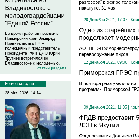
встретился во
разговора" в эфире телека
Владивостоке с
накануне, 31 мая.
молодогвардейцами
20 Декабря 2021, 17:07 |
Ком
"Единой России"
Одно из старейших 
Во время рабочей поездки в
продолжает модерн
Приморский край Зампред
Правительства РФ –
АО "ННК-Приморнефтепроду
полномочный представитель
Президента РФ в ДФО Юрий
перевооружение пирса
Трутнев встретился во
12 Декабря 2021, 09:00 |
Ком
Владивостоке с молодежью.
статьи раздела
Приморская ГРЭС п
В полтора раза увеличится
Регион сегодня
программы Приморской ГРЭС
28 Мая 2026, 14:14
09 Декабря 2021, 11:05 |
Ком
ФРДВ предоставит 5
ЛЭП в Якутии
Фонд развития Дальнего Во