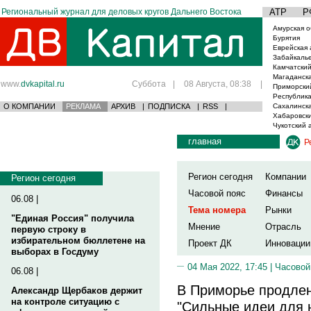
Региональный журнал для деловых кругов Дальнего Востока
АТР
Р
Амурская о
Бурятия
Еврейская 
Забайкаль
Камчатский
Магаданска
www.
dvkapital.ru
Суббота
|
08 Августа, 08:38
|
Приморски
Республика
О КОМПАНИИ
РЕКЛАМА
АРХИВ
|
ПОДПИСКА
|
RSS
|
Сахалинска
Хабаровски
Чукотский 
главная
Р
Регион сегодня
Компании
Регион сегодня
Часовой пояс
Финансы
06.08 |
Тема номера
Рынки
"Единая Россия" получила
Мнение
Отрасль
первую строку в
избирательном бюллетене на
Проект ДК
Инновации
выборах в Госдуму
04 Мая 2022, 17:45 |
Часовой
06.08 |
В Приморье продлен
Александр Щербаков держит
на контроле ситуацию с
"Сильные идеи для 