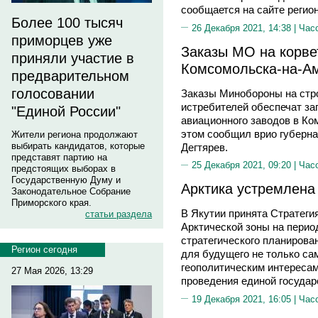
сообщается на сайте регио
Более 100 тысяч
26 Декабря 2021, 14:38 |
Час
приморцев уже
Заказы МО на корве
приняли участие в
Комсомольска-на-Ам
предварительном
голосовании
Заказы Минобороны на стро
истребителей обеспечат за
"Единой России"
авиационного заводов в Ко
этом сообщил врио губерна
Жители региона продолжают
выбирать кандидатов, которые
Дегтярев.
представят партию на
25 Декабря 2021, 09:20 |
Час
предстоящих выборах в
Государственную Думу и
Арктика устремлена
Законодательное Собрание
Приморского края.
В Якутии принята Стратеги
статьи раздела
Арктической зоны на период
стратегического планирова
Регион сегодня
для будущего не только сам
геополитическим интересам
27 Мая 2026, 13:29
проведения единой государ
19 Декабря 2021, 16:05 |
Час