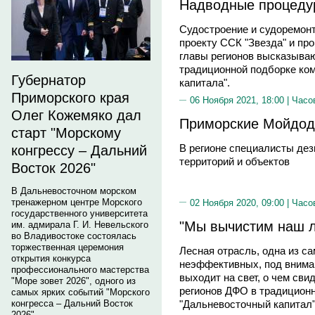
Надводные процеду
Судостроение и судоремон
проекту ССК "Звезда" и про
главы регионов высказывают
традиционной подборке ко
Губернатор
капитала".
Приморского края
06 Ноября 2021, 18:00 |
Часо
Олег Кожемяко дал
Приморские Мойдод
старт "Морскому
В регионе специалисты де
конгрессу – Дальний
территорий и объектов
Восток 2026"
В Дальневосточном морском
тренажерном центре Морского
02 Ноября 2020, 09:00 |
Часо
государственного университета
"Мы вычистим наш л
им. адмирала Г. И. Невельского
во Владивостоке состоялась
торжественная церемония
Лесная отрасль, одна из с
открытия конкурса
неэффективных, под внима
профессионального мастерства
выходит на свет, о чем св
"Море зовет 2026", одного из
регионов ДФО в традицион
самых ярких событий "Морского
"Дальневосточный капитал"
конгресса – Дальний Восток
2026".