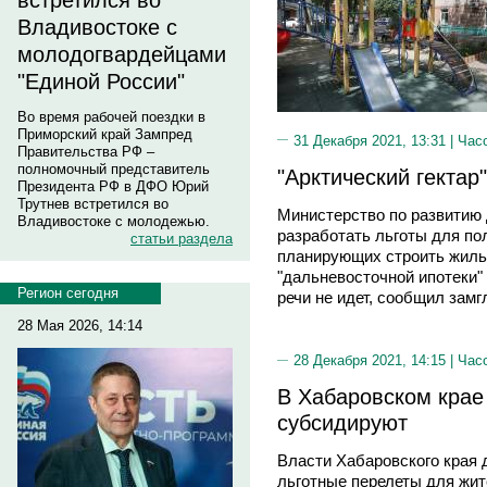
встретился во
Владивостоке с
молодогвардейцами
"Единой России"
Во время рабочей поездки в
Приморский край Зампред
31 Декабря 2021, 13:31 |
Час
Правительства РФ –
полномочный представитель
"Арктический гектар
Президента РФ в ДФО Юрий
Трутнев встретился во
Министерство по развитию 
Владивостоке с молодежью.
разработать льготы для пол
статьи раздела
планирующих строить жилье
"дальневосточной ипотеки"
Регион сегодня
речи не идет, сообщил зам
28 Мая 2026, 14:14
28 Декабря 2021, 14:15 |
Час
В Хабаровском крае
субсидируют
Власти Хабаровского края
льготные перелеты для жит