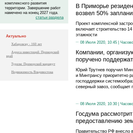
комплексного развития
В Приморье резиден
территории. Завершение работ
возвел 50% заплани
намечено на конец 2027 года.
статьи раздела
Проект комплексной застр
включает строительство 14
этажности
Актуально
08 Июля 2020, 10:45 |
Часово
Хабаровску - 160 лет
Компании, организу
Адреса инвестиций. Приморский
край
поручено поддержат
Туризм: Приморский маршрут
Юрий Трутнев поручил Мин
Недвижимость Владивостока
и Минтрансу приоритетно р
господдержки системообра
северный завоз, сообщает 
08 Июля 2020, 10:30 |
Часово
Госдума рассмотрит
предоставлению зе
Правительство РФ внесло в