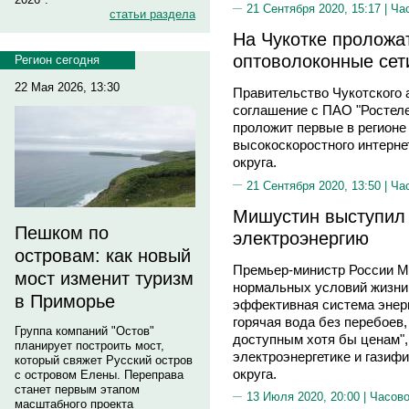
21 Сентября 2020, 15:17 |
Ча
статьи раздела
На Чукотке проложа
оптоволоконные сет
Регион сегодня
22 Мая 2026, 13:30
Правительство Чукотского 
соглашение с ПАО "Ростеле
проложит первые в регионе
высокоскоростного интерне
округа.
21 Сентября 2020, 13:50 |
Ча
Мишустин выступил 
Пешком по
электроэнергию
островам: как новый
Премьер-министр России М
мост изменит туризм
нормальных условий жизни
в Приморье
эффективная система энерг
горячая вода без перебоев,
Группа компаний "Остов"
доступным хотя бы ценам", 
планирует построить мост,
электроэнергетике и газиф
который свяжет Русский остров
округа.
с островом Елены. Переправа
станет первым этапом
13 Июля 2020, 20:00 |
Часово
масштабного проекта