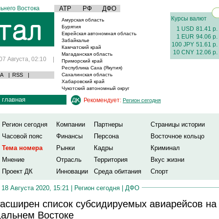
ьнего Востока
АТР
РФ
ДФО
Курсы валют
Амурская область
Бурятия
1 USD
81.41 р.
Еврейская автономная область
1 EUR
94.06 р.
Забайкалье
100 JPY
51.61 р.
Камчатский край
10 CNY
12.06 р.
Магаданская область
07 Августа, 02:10
|
Приморский край
Республика Саха (Якутия)
А
|
RSS
|
Сахалинская область
Хабаровский край
Чукотский автономный округ
главная
Рекомендует:
Регион сегодня
Регион сегодня
Компании
Партнеры
Страницы истории
Часовой пояс
Финансы
Персона
Восточное кольцо
Тема номера
Рынки
Кадры
Криминал
Мнение
Отрасль
Территория
Вкус жизни
Проект ДК
Инновации
Среда обитания
Спорт
18 Августа 2020, 15:21 |
Регион сегодня
|
ДФО
асширен список субсидируемых авиарейсов на
альнем Востоке