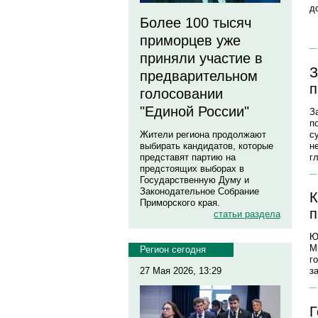
д
Более 100 тысяч
приморцев уже
приняли участие в
З
предварительном
п
голосовании
"Единой России"
З
п
с
Жители региона продолжают
н
выбирать кандидатов, которые
г
представят партию на
предстоящих выборах в
Государственную Думу и
Законодательное Собрание
К
Приморского края.
п
статьи раздела
Ю
М
Регион сегодня
г
27 Мая 2026, 13:29
з
Г