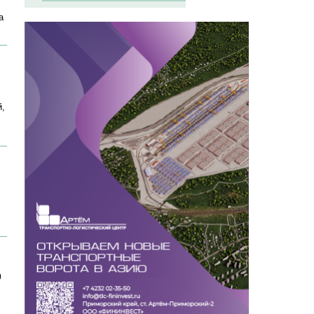
а
й,
ю