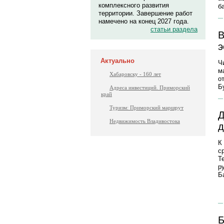
комплексного развития
б
территории. Завершение работ
намечено на конец 2027 года.
статьи раздела
В
э
Актуально
Ч
м
Хабаровску - 160 лет
о
Б
Адреса инвестиций. Приморский
край
Туризм: Приморский маршрут
Д
Недвижимость Владивостока
д
К
с
Т
р
Б
Б