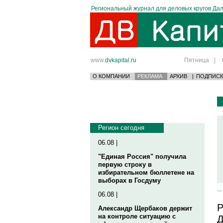
Региональный журнал для деловых кругов Дал
www.
dvkapital.ru
Пятница
|
О КОМПАНИИ
РЕКЛАМА
АРХИВ
|
ПОДПИСК
Регион сегодня
06.08 |
"Единая Россия" получила
первую строку в
избирательном бюллетене на
выборах в Госдуму
06.08 |
Р
Александр Щербаков держит
на контроле ситуацию с
Д