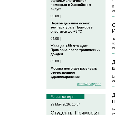
офтальмологической
помощью в Ханкайском
В
округе
о
05.08 |
Первое дыхание осени:
С
температура в Приморье
И
опустится до +8 °C
04.08 |
З
п
Жара до +35: что ждет
е
Приморье после тропических
дождей
Д
03.08 |
а
Москва помогает развивать
отечественное
Ц
здравоохранение
о
статьи раздела
Д
Регион сегодня
п
29 Мая 2026, 16:37
Б
Студенты Приморья
э