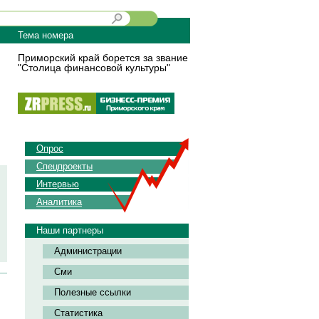
Тема номера
Приморский край борется за звание
"Столица финансовой культуры"
Опрос
Спецпроекты
Интервью
Аналитика
Наши партнеры
Администрации
Сми
Полезные ссылки
Статистика