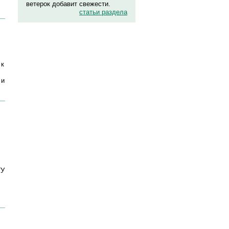
ветерок добавит свежести.
статьи раздела
 к
 и
ГУ