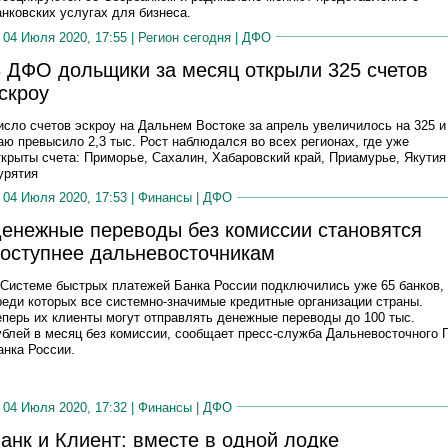
анковских услугах для бизнеса.
04 Июля 2020, 17:55 |
Регион сегодня
|
ДФО
 ДФО дольщики за месяц открыли 325 счетов
скроу
исло счетов эскроу на Дальнем Востоке за апрель увеличилось на 325 и
аю превысило 2,3 тыс. Рост наблюдался во всех регионах, где уже
ткрыты счета: Приморье, Сахалин, Хабаровский край, Приамурье, Якутия
урятия
04 Июля 2020, 17:53 |
Финансы
|
ДФО
енежные переводы без комиссии становятся
оступнее дальневосточникам
 Системе быстрых платежей Банка России подключились уже 65 банков,
реди которых все системно-значимые кредитные организации страны.
еперь их клиенты могут отправлять денежные переводы до 100 тыс.
ублей в месяц без комиссии, сообщает пресс-служба Дальневосточного 
анка России.
04 Июля 2020, 17:32 |
Финансы
|
ДФО
анк и Клиент: вместе в одной лодке