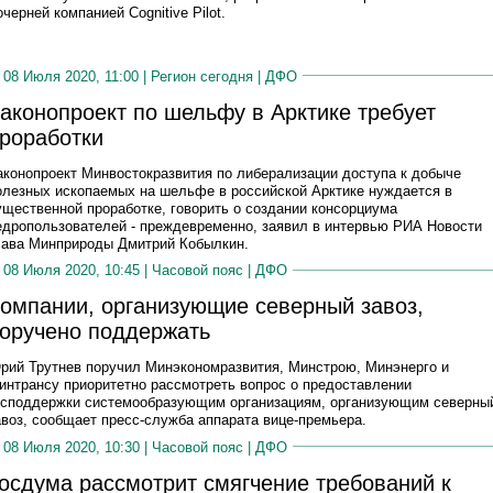
очерней компанией Cognitive Pilot.
08 Июля 2020, 11:00 |
Регион сегодня
|
ДФО
аконопроект по шельфу в Арктике требует
роработки
аконопроект Минвостокразвития по либерализации доступа к добыче
олезных ископаемых на шельфе в российской Арктике нуждается в
ущественной проработке, говорить о создании консорциума
едропользователей - преждевременно, заявил в интервью РИА Новости
лава Минприроды Дмитрий Кобылкин.
08 Июля 2020, 10:45 |
Часовой пояс
|
ДФО
омпании, организующие северный завоз,
оручено поддержать
рий Трутнев поручил Минэкономразвития, Минстрою, Минэнерго и
интрансу приоритетно рассмотреть вопрос о предоставлении
осподдержки системообразующим организациям, организующим северны
авоз, сообщает пресс-служба аппарата вице-премьера.
08 Июля 2020, 10:30 |
Часовой пояс
|
ДФО
осдума рассмотрит смягчение требований к