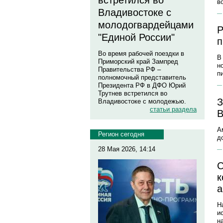
встретился во
в
Владивостоке с
молодогвардейцами
Р
"Единой России"
п
Во время рабочей поездки в
В
Приморский край Зампред
н
Правительства РФ –
п
полномочный представитель
Президента РФ в ДФО Юрий
Трутнев встретился во
З
Владивостоке с молодежью.
статьи раздела
В
А
Регион сегодня
д
28 Мая 2026, 14:14
С
к
а
Н
и
н