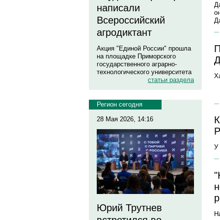
Д
написали
о
Всероссийский
Д
агродиктант
П
Акция "Единой России" прошла
на площадке Приморского
Д
государственного аграрно-
технологического университета
Х
статьи раздела
Регион сегодня
К
28 Мая 2026, 14:16
Р
У
"
н
р
Юрий Трутнев
Н