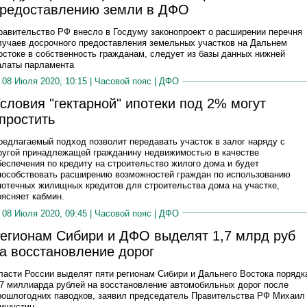
редоставлению земли в ДФО
равительство РФ внесло в Госдуму законопроект о расширении перечня
лучаев досрочного предоставления земельных участков на Дальнем
остоке в собственность гражданам, следует из базы данных нижней
алаты парламента
08 Июля 2020, 10:15 |
Часовой пояс
|
ДФО
словия "гектарной" ипотеки под 2% могут
простить
редлагаемый подход позволит передавать участок в залог наряду с
ругой принадлежащей гражданину недвижимостью в качестве
беспечения по кредиту на строительство жилого дома и будет
пособствовать расширению возможностей граждан по использованию
потечных жилищных кредитов для строительства дома на участке,
оясняет кабмин.
08 Июля 2020, 09:45 |
Часовой пояс
|
ДФО
егионам Сибири и ДФО выделят 1,7 млрд руб
а восстановление дорог
ласти России выделят пяти регионам Сибири и Дальнего Востока порядк
,7 миллиарда рублей на восстановление автомобильных дорог после
рошлогодних паводков, заявил председатель Правительства РФ Михаил
ишустин.