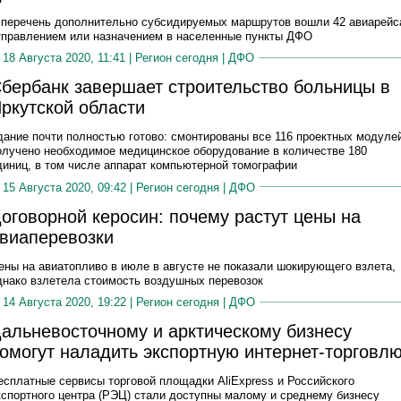
 перечень дополнительно субсидируемых маршрутов вошли 42 авиарейс
тправлением или назначением в населенные пункты ДФО
18 Августа 2020, 11:41 |
Регион сегодня
|
ДФО
бербанк завершает строительство больницы в
ркутской области
дание почти полностью готово: смонтированы все 116 проектных модуле
олучено необходимое медицинское оборудование в количестве 180
диниц, в том числе аппарат компьютерной томографии
15 Августа 2020, 09:42 |
Регион сегодня
|
ДФО
оговорной керосин: почему растут цены на
виаперевозки
ены на авиатопливо в июле в августе не показали шокирующего взлета,
днако взлетела стоимость воздушных перевозок
14 Августа 2020, 19:22 |
Регион сегодня
|
ДФО
альневосточному и арктическому бизнесу
омогут наладить экспортную интернет-торговл
есплатные сервисы торговой площадки AliExpress и Российского
кспортного центра (РЭЦ) стали доступны малому и среднему бизнесу