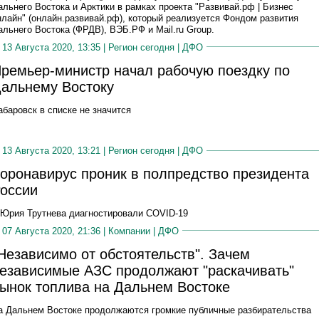
альнего Востока и Арктики в рамках проекта "Развивай.рф | Бизнес
нлайн" (онлайн.развивай.рф), который реализуется Фондом развития
альнего Востока (ФРДВ), ВЭБ.РФ и Mail.ru Group.
13 Августа 2020, 13:35 |
Регион сегодня
|
ДФО
ремьер-министр начал рабочую поездку по
альнему Востоку
абаровск в списке не значится
13 Августа 2020, 13:21 |
Регион сегодня
|
ДФО
оронавирус проник в полпредство президента
оссии
 Юрия Трутнева диагностировали COVID-19
07 Августа 2020, 21:36 |
Компании
|
ДФО
Независимо от обстоятельств". Зачем
езависимые АЗС продолжают "раскачивать"
ынок топлива на Дальнем Востоке
а Дальнем Востоке продолжаются громкие публичные разбирательства