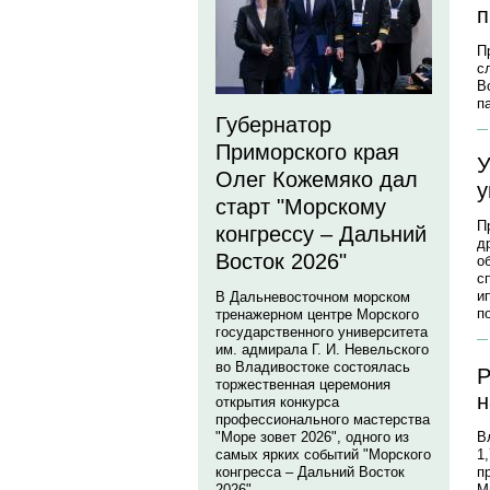
п
П
с
В
п
Губернатор
Приморского края
У
Олег Кожемяко дал
у
старт "Морскому
П
конгрессу – Дальний
д
Восток 2026"
о
с
и
В Дальневосточном морском
п
тренажерном центре Морского
государственного университета
им. адмирала Г. И. Невельского
во Владивостоке состоялась
Р
торжественная церемония
н
открытия конкурса
профессионального мастерства
В
"Море зовет 2026", одного из
1
самых ярких событий "Морского
п
конгресса – Дальний Восток
М
2026".