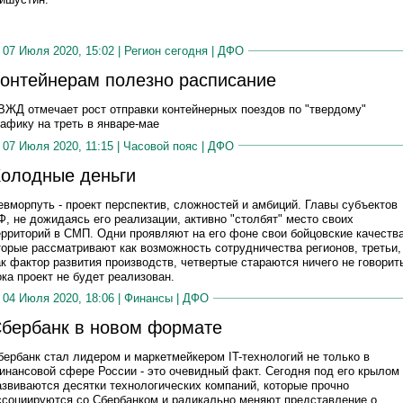
07 Июля 2020, 15:02 |
Регион сегодня
|
ДФО
онтейнерам полезно расписание
ВЖД отмечает рост отправки контейнерных поездов по "твердому"
рафику на треть в январе-мае
07 Июля 2020, 11:15 |
Часовой пояс
|
ДФО
олодные деньги
евморпуть - проект перспектив, сложностей и амбиций. Главы субъектов
Ф, не дожидаясь его реализации, активно "столбят" место своих
ерриторий в СМП. Одни проявляют на его фоне свои бойцовские качества
торые рассматривают как возможность сотрудничества регионов, третьи, 
ак фактор развития производств, четвертые стараются ничего не говорит
ока проект не будет реализован.
04 Июля 2020, 18:06 |
Финансы
|
ДФО
бербанк в новом формате
бербанк стал лидером и маркетмейкером IT-технологий не только в
инансовой сфере России - это очевидный факт. Сегодня под его крылом
азвиваются десятки технологических компаний, которые прочно
ссоциируются со Сбербанком и радикально меняют представление о