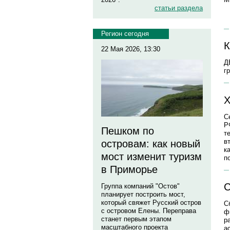
статьи раздела
Регион сегодня
К
22 Мая 2026, 13:30
Д
г
Х
С
Р
Пешком по
т
в
островам: как новый
к
мост изменит туризм
п
в Приморье
С
Группа компаний "Остов"
планирует построить мост,
который свяжет Русский остров
С
с островом Елены. Переправа
ф
станет первым этапом
р
масштабного проекта
а