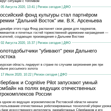
округ ситуации с топливом
05 Августа 2020, 13:41 |
Регион сегодня
|
ДФО
оссийский фонд культуры стал партнёром
ремии "Дальний Восток" им. В.К. Арсеньева
 декабре этого года Фонд распахнет свои двери для лауреатов,
оминантов и почетных гостей торжественной церемонии награждения —
исателей, создающих произведения о Дальнем Востоке
02 Августа 2020, 15:37 |
Регион сегодня
|
ДФО
олотодобытчики "убивают" реки Дальнего
остока
мурская область лидирует в стране по случаям загрязнения рек при
обыче россыпного золота
17 Июля 2020, 10:22 |
Регион сегодня
|
ДФО
бербанк и Cognitive Pilot запускают умный
омбайн на полях ведущих отечественных
грокомплексов России
а одном из ведущих агрокомплексов Ростовской области начали
спользование отечественных роботизированных технологий уборки урож
а базе искусственного интеллекта, разработанных Сбербанком и его