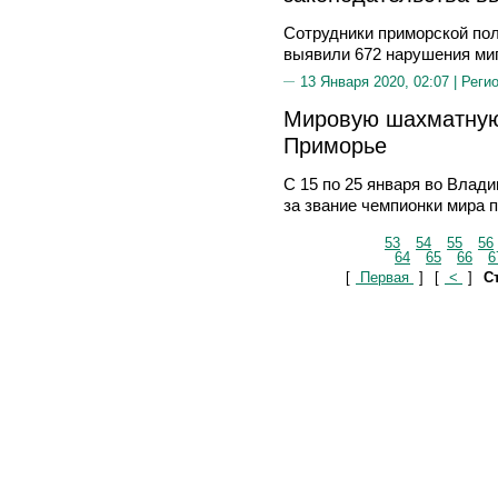
Сотрудники приморской пол
выявили 672 нарушения ми
13 Января 2020, 02:07 |
Реги
Мировую шахматную
Приморье
С 15 по 25 января во Влади
за звание чемпионки мира 
53
54
55
56
64
65
66
6
[
Первая
]
[
<
]
Ст