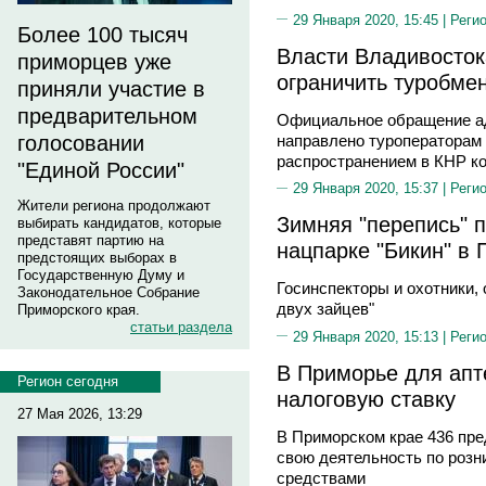
29 Января 2020, 15:45 |
Реги
Более 100 тысяч
Власти Владивосток
приморцев уже
ограничить туробме
приняли участие в
предварительном
Официальное обращение а
направлено туроператорам и
голосовании
распространением в КНР к
"Единой России"
29 Января 2020, 15:37 |
Реги
Жители региона продолжают
Зимняя "перепись" п
выбирать кандидатов, которые
представят партию на
нацпарке "Бикин" в
предстоящих выборах в
Государственную Думу и
Госинспекторы и охотники, 
Законодательное Собрание
двух зайцев"
Приморского края.
статьи раздела
29 Января 2020, 15:13 |
Реги
В Приморье для апт
Регион сегодня
налоговую ставку
27 Мая 2026, 13:29
В Приморском крае 436 пр
свою деятельность по розн
средствами