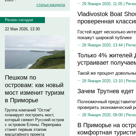
29 Января 2020, 11:05 |
Регио
статьи раздела
Vladivostok Boat Sh
проверенная класси
Регион сегодня
22 Мая 2026, 13:30
Гостей ждет несколько инт
покажут широкой публике
28 Января 2020, 13:44 |
Реги
Только 4% жителей 
устраивает получае
Такой же процент довольны
Пешком по
28 Января 2020, 13:10 |
Реги
островам: как новый
Зачем Трутнев едет
мост изменит туризм
в Приморье
Полномочный представител
проверить экономический р
Группа компаний "Остов"
планирует построить мост,
28 Января 2020, 09:00 |
Реги
который свяжет Русский остров
В Приморье на остр
с островом Елены. Переправа
станет первым этапом
комфортная туристи
масштабного проекта