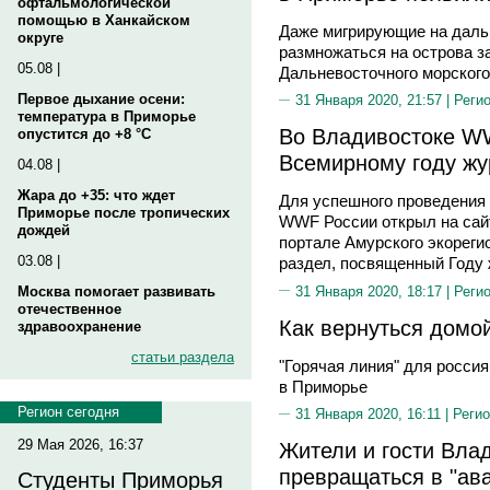
офтальмологической
помощью в Ханкайском
Даже мигрирующие на даль
округе
размножаться на острова з
05.08 |
Дальневосточного морского
Первое дыхание осени:
31 Января 2020, 21:57 |
Реги
температура в Приморье
Во Владивостоке WW
опустится до +8 °C
Всемирному году жу
04.08 |
Жара до +35: что ждет
Для успешного проведения
Приморье после тропических
WWF России открыл на сай
дождей
портале Амурского экорег
03.08 |
раздел, посвященный Году
31 Января 2020, 18:17 |
Реги
Москва помогает развивать
отечественное
Как вернуться домой
здравоохранение
статьи раздела
"Горячая линия" для россия
в Приморье
Регион сегодня
31 Января 2020, 16:11 |
Регио
29 Мая 2026, 16:37
Жители и гости Вла
превращаться в "ав
Студенты Приморья