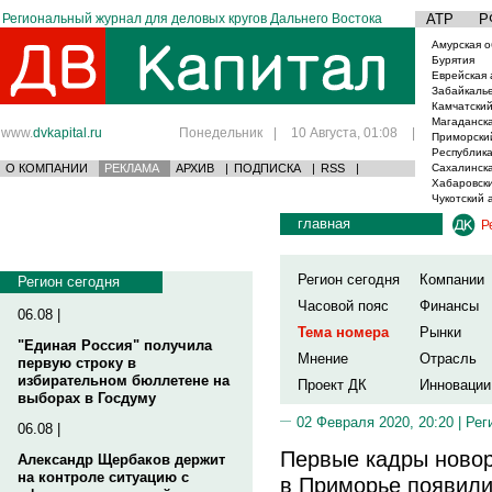
Региональный журнал для деловых кругов Дальнего Востока
АТР
Р
Амурская о
Бурятия
Еврейская 
Забайкаль
Камчатский
Магаданска
www.
dvkapital.ru
Понедельник
|
10 Августа, 01:08
|
Приморски
Республика
О КОМПАНИИ
РЕКЛАМА
АРХИВ
|
ПОДПИСКА
|
RSS
|
Сахалинска
Хабаровски
Чукотский 
главная
Р
Регион сегодня
Компании
Регион сегодня
Часовой пояс
Финансы
06.08 |
Тема номера
Рынки
"Единая Россия" получила
Мнение
Отрасль
первую строку в
избирательном бюллетене на
Проект ДК
Инновации
выборах в Госдуму
02 Февраля 2020, 20:20 |
Рег
06.08 |
Первые кадры ново
Александр Щербаков держит
на контроле ситуацию с
в Приморье появили