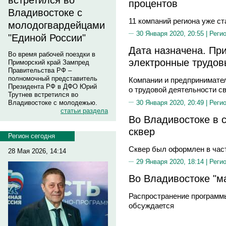
встретился во
процентов
Владивостоке с
11 компаний региона уже с
молодогвардейцами
30 Января 2020, 20:55 |
Реги
"Единой России"
Дата назначена. Пр
Во время рабочей поездки в
электронные трудов
Приморский край Зампред
Правительства РФ –
полномочный представитель
Компании и предпринимате
Президента РФ в ДФО Юрий
о трудовой деятельности с
Трутнев встретился во
30 Января 2020, 20:49 |
Реги
Владивостоке с молодежью.
статьи раздела
Во Владивостоке в с
сквер
Регион сегодня
Сквер был оформлен в час
28 Мая 2026, 14:14
29 Января 2020, 18:14 |
Реги
Во Владивостоке "м
Распространение программы
обсуждается