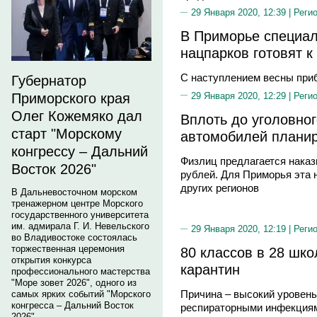
29 Января 2020, 12:39 |
Реги
В Приморье специал
нацпарков готовят 
С наступлением весны при
Губернатор
29 Января 2020, 12:29 |
Реги
Приморского края
Олег Кожемяко дал
Вплоть до уголовног
старт "Морскому
автомобилей планир
конгрессу – Дальний
Физлиц предлагается наказ
Восток 2026"
рублей. Для Приморья эта 
других регионов
В Дальневосточном морском
тренажерном центре Морского
государственного университета
им. адмирала Г. И. Невельского
29 Января 2020, 12:19 |
Реги
во Владивостоке состоялась
торжественная церемония
80 классов в 28 шк
открытия конкурса
карантин
профессионального мастерства
"Море зовет 2026", одного из
Причина – высокий уровень
самых ярких событий "Морского
конгресса – Дальний Восток
респираторными инфекция
2026".