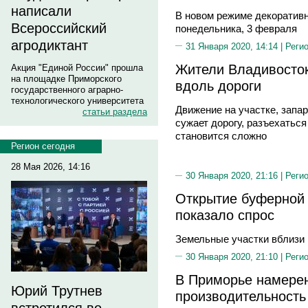
написали
В новом режиме декоративн
Всероссийский
понедельника, 3 февраля
агродиктант
31 Января 2020, 14:14 |
Реги
Жители Владивосток
Акция "Единой России" прошла
на площадке Приморского
вдоль дороги
государственного аграрно-
технологического университета
Движение на участке, запа
статьи раздела
сужает дорогу, разъехатьс
становится сложно
Регион сегодня
28 Мая 2026, 14:16
30 Января 2020, 21:16 |
Реги
Открытие буферной 
показало спрос
Земельные участки вблизи
30 Января 2020, 21:10 |
Реги
В Приморье намере
Юрий Трутнев
производительность