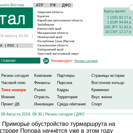
ьнего Востока
АТР
РФ
ДФО
Курсы валют
Амурская область
Бурятия
1 USD
82.17 р.
Еврейская автономная область
1 EUR
94.84 р.
Забайкалье
100 JPY
51.82 р.
Камчатский край
10 CNY
12.17 р.
Магаданская область
09 Августа, 02:54
|
Приморский край
Республика Саха (Якутия)
А
|
RSS
|
Сахалинская область
Хабаровский край
Чукотский автономный округ
главная
Рекомендует:
Регион сегодня
Регион сегодня
Компании
Партнеры
Страницы истории
Часовой пояс
Финансы
Персона
Восточное кольцо
Тема номера
Рынки
Кадры
Криминал
Мнение
Отрасль
Территория
Вкус жизни
Проект ДК
Инновации
Среда обитания
Спорт
09 Августа 2019, 09:30 |
Регион сегодня
|
ДФО
 Приморье обустройство турмаршрута на
строве Попова начнётся уже в этом году