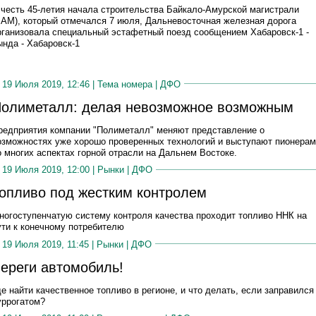
 честь 45-летия начала строительства Байкало-Амурской магистрали
БАМ), который отмечался 7 июля, Дальневосточная железная дорога
рганизовала специальный эстафетный поезд сообщением Хабаровск-1 -
ында - Хабаровск-1
19 Июля 2019, 12:46 |
Тема номера
|
ДФО
олиметалл: делая невозможное возможным
редприятия компании "Полиметалл" меняют представление о
озможностях уже хорошо проверенных технологий и выступают пионера
о многих аспектах горной отрасли на Дальнем Востоке.
19 Июля 2019, 12:00 |
Рынки
|
ДФО
опливо под жестким контролем
ногоступенчатую систему контроля качества проходит топливо ННК на
ути к конечному потребителю
19 Июля 2019, 11:45 |
Рынки
|
ДФО
ереги автомобиль!
де найти качественное топливо в регионе, и что делать, если заправился
уррогатом?