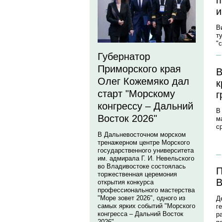
п
и
В
т
"
Губернатор
Приморского края
В
Олег Кожемяко дал
к
старт "Морскому
г
конгрессу – Дальний
В
Восток 2026"
м
с
В Дальневосточном морском
тренажерном центре Морского
государственного университета
им. адмирала Г. И. Невельского
во Владивостоке состоялась
П
торжественная церемония
В
открытия конкурса
профессионального мастерства
"Море зовет 2026", одного из
Д
самых ярких событий "Морского
г
конгресса – Дальний Восток
р
2026".