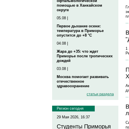
офтальмологической
помощью в Ханкайском
Г
округе
э
п
05.08 |
Первое дыхание осени:
температура в Приморье
В
опустится до +8 °C
"
04.08 |
1
Жара до +35: что ждет
Р
Приморье после тропических
дождей
П
03.08 |
Х
Москва помогает развивать
отечественное
А
здравоохранение
д
статьи раздела
В
Регион сегодня
л
29 Мая 2026, 16:37
С
Студенты Приморья
п