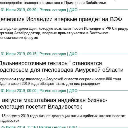
есоперерабатывающего комплекса в Приморье и Забайкалье
31 Июля 2019, 09:30 |
Регион сегодня
|
ДФО
елегация Исландии впервые приедет на ВЭФ
сландская делегация, которую возглавит посол Исландии в РФ Сигриду
ерглинд Асгейрсдоттир, впервые примет участие в Восточном
кономическом форуме
31 Июля 2019, 09:15 |
Регион сегодня
|
ДФО
Дальневосточные гектары" становятся
одспорьем для пчеловодов Амурской области
 прошлом году пчеловоды Амурской области собрали более 800 тонн
ёда, а сезон 2019 года обещает стать для них рекордным
31 Июля 2019, 09:00 |
Регион сегодня
|
ДФО
 августе масштабная индийская бизнес-
елегация посетит Владивосток
1-13 августа 2019 года бизнес-делегация пяти индийских штатов посетит
ладивосток
26 Июля 2019, 11:16 |
Регион сегодня
|
ДФО