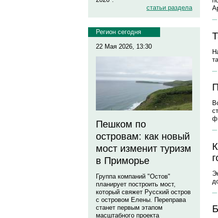
п
статьи раздела
А
Регион сегодня
Т
22 Мая 2026, 13:30
Н
т
П
В
с
ф
Пешком по
островам: как новый
К
мост изменит туризм
г
в Приморье
Э
Группа компаний "Остов"
д
планирует построить мост,
который свяжет Русский остров
с островом Елены. Переправа
Б
станет первым этапом
масштабного проекта