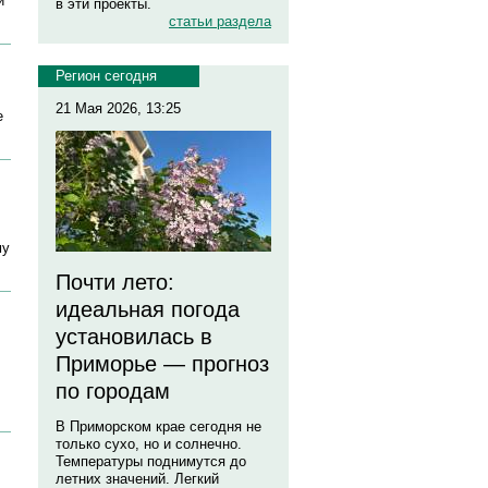
и
в эти проекты.
статьи раздела
Регион сегодня
21 Мая 2026, 13:25
е
му
Почти лето:
идеальная погода
установилась в
Приморье — прогноз
по городам
В Приморском крае сегодня не
только сухо, но и солнечно.
Температуры поднимутся до
летних значений. Легкий