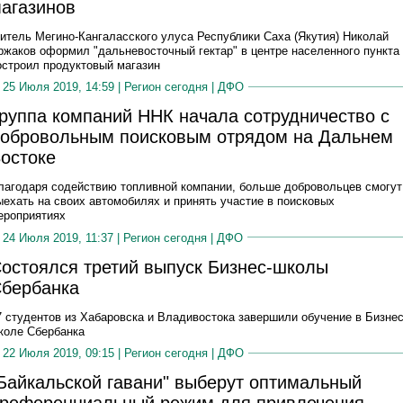
агазинов
итель Мегино-Кангаласского улуса Республики Саха (Якутия) Николай
ржаков оформил "дальневосточный гектар" в центре населенного пункта
остроил продуктовый магазин
25 Июля 2019, 14:59 |
Регион сегодня
|
ДФО
руппа компаний ННК начала сотрудничество с
обровольным поисковым отрядом на Дальнем
остоке
лагодаря содействию топливной компании, больше добровольцев смогут
ыехать на своих автомобилях и принять участие в поисковых
ероприятиях
24 Июля 2019, 11:37 |
Регион сегодня
|
ДФО
остоялся третий выпуск Бизнес-школы
бербанка
7 студентов из Хабаровска и Владивостока завершили обучение в Бизнес
коле Сбербанка
22 Июля 2019, 09:15 |
Регион сегодня
|
ДФО
Байкальской гавани" выберут оптимальный