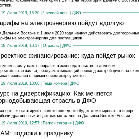
олезных ископаемых категорий Р1 и Р2 на территории Дальнего Востока 
рктики.
19 Июля 2019, 15:30 |
Часовой пояс
|
ДФО
арифы на электроэнергию пойдут вдолгую
а Дальнем Востоке с 1 июля 2020 года начнут действовать долгосрочны
арифы на электроэнергию для поставщиков
19 Июля 2019, 13:17 |
Отрасль
|
ДФО
роектное финансирование: куда пойдет рынок
ступил в силу пакет поправок в законодательство о долевом
троительстве жилья, предусматривающий переход застройщиков на схе
инансирования с применением эскроу-счетов
19 Июля 2019, 13:08 |
Тема номера
|
ДФО
урс на диверсификацию: Как меняется
орнодобывающая отрасль в ДФО
ксперты констатируют: золото еще долго будет доминировать в сфере
обычи драгоценных и цветных металлов на Дальнем Востоке России
19 Июля 2019, 12:57 |
Регион сегодня
|
ДФО
АМ: подарки к празднику