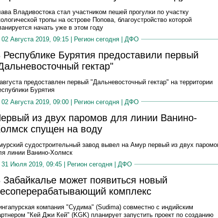
лава Владивостока стал участником пешей прогулки по участку
кологической тропы на острове Попова, благоустройство которой
ланируется начать уже в этом году
02 Августа 2019, 09:15 |
Регион сегодня
|
ДФО
 Республике Бурятия предоставили первый
Дальневосточный гектар"
 августа предоставлен первый "Дальневосточный гектар" на территории
еспублики Бурятия
02 Августа 2019, 09:00 |
Регион сегодня
|
ДФО
ервый из двух паромов для линии Ванино-
олмск спущен на воду
мурский судостроительный завод вывел на Амур первый из двух паромо
ля линии Ванино-Холмск
31 Июля 2019, 09:45 |
Регион сегодня
|
ДФО
 Забайкалье может появиться новый
есоперерабатывающий комплекс
ингапурская компания "Судима" (Sudima) совместно с индийским
артнером "Кей Джи Кей" (KGK) планирует запустить проект по созданию