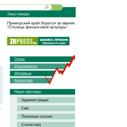
Тема номера
Приморский край борется за звание
"Столица финансовой культуры"
Опрос
Спецпроекты
Интервью
Аналитика
Наши партнеры
Администрации
Сми
Полезные ссылки
Статистика