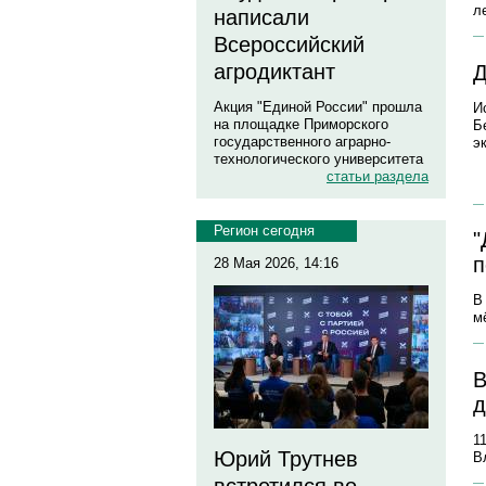
л
написали
Всероссийский
агродиктант
Д
Акция "Единой России" прошла
И
на площадке Приморского
Б
государственного аграрно-
э
технологического университета
статьи раздела
Регион сегодня
"
п
28 Мая 2026, 14:16
В
м
В
д
1
Юрий Трутнев
В