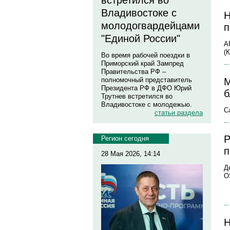
встретился во
Владивостоке с
Н
молодогвардейцами
п
"Единой России"
А
(
Во время рабочей поездки в
Приморский край Зампред
Правительства РФ –
М
полномочный представитель
Президента РФ в ДФО Юрий
б
Трутнев встретился во
Владивостоке с молодежью.
С
статьи раздела
Р
Регион сегодня
п
28 Мая 2026, 14:14
Д
O
Н