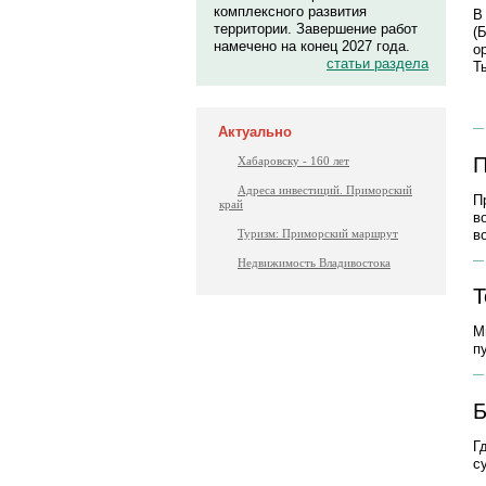
комплексного развития
В
территории. Завершение работ
(
намечено на конец 2027 года.
о
статьи раздела
Т
Актуально
П
Хабаровску - 160 лет
Адреса инвестиций. Приморский
П
край
в
в
Туризм: Приморский маршрут
Недвижимость Владивостока
Т
М
п
Б
Г
с