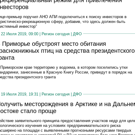
референциальный режим для привлечения
нвесторов
ице-премьер поручил АНО АПИ подключиться к поиску инвесторов в
уристическо-рекреационную сферу, добавив, что здесь должен быть
системный инвестор"
22 Июля 2019, 09:00 |
Регион сегодня
|
ДФО
 Приморье обустроят место обитания
раснокнижных птиц на средства президентского
ранта
 Приморском крае территорию у водоема, в котором поселились утки
андаринки, занесенные в Красную Книгу России, приведут в порядок на
редства президентского гранта
19 Июля 2019, 19:31 |
Регион сегодня
|
ДФО
олучить месторождения в Арктике и на Дальне
остоке стало проще
ействие заявительного принципа предоставления участков недр для цел
еологического изучения на условиях предпринимательского риска
асширено на площади с выявленными прогнозными ресурсами твердых