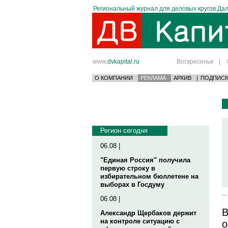
Региональный журнал для деловых кругов Дал
www.
dvkapital.ru
Воскресенье
|
О КОМПАНИИ
РЕКЛАМА
АРХИВ
|
ПОДПИСК
Регион сегодня
06.08 |
"Единая Россия" получила
первую строку в
избирательном бюллетене на
выборах в Госдуму
06.08 |
В
Александр Щербаков держит
на контроле ситуацию с
о