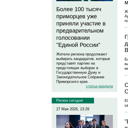
м
Более 100 тысяч
Ж
приморцев уже
А
п
приняли участие в
предварительном
Г
голосовании
д
"Единой России"
В
Жители региона продолжают
выбирать кандидатов, которые
Б
представят партию на
в
предстоящих выборах в
м
Государственную Думу и
Законодательное Собрание
Приморского края.
С
статьи раздела
С
Регион сегодня
8
ш
27 Мая 2026, 13:29
"