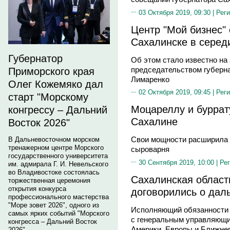
03 Октября 2019, 09:30 |
Реги
Центр "Мой бизнес"
Сахалинске в серед
Губернатор
Об этом стало известно на
председательством губерн
Приморского края
Лимаренко
Олег Кожемяко дал
02 Октября 2019, 09:45 |
Реги
старт "Морскому
Моцареллу и буррат
конгрессу – Дальний
Сахалине
Восток 2026"
Свои мощности расширила 
В Дальневосточном морском
тренажерном центре Морского
сыроварня
государственного университета
30 Сентября 2019, 10:00 |
Рег
им. адмирала Г. И. Невельского
во Владивостоке состоялась
Сахалинская област
торжественная церемония
открытия конкурса
договорились о дал
профессионального мастерства
"Море зовет 2026", одного из
Исполняющий обязанности 
самых ярких событий "Морского
с генеральным управляющи
конгресса – Дальний Восток
Америки, Европы и Ближне
2026".