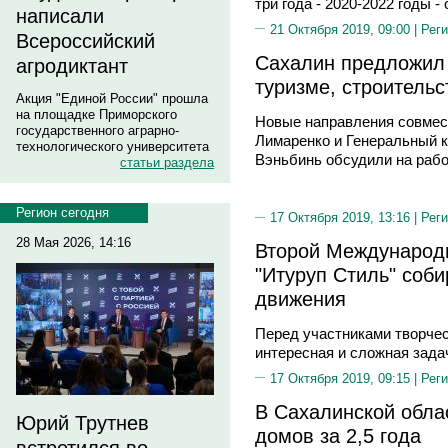
три года - 2020-2022 годы 
написали
21 Октября 2019, 09:00 |
Реги
Всероссийский
Сахалин предложил 
агродиктант
туризме, строительс
Акция "Единой России" прошла
на площадке Приморского
Новые направления совмес
государственного аграрно-
Лимаренко и Генеральный 
технологического университета
Вэньбинь обсудили на рабо
статьи раздела
Регион сегодня
17 Октября 2019, 13:16 |
Реги
28 Мая 2026, 14:16
Второй Международн
"Итуруп Стиль" соби
движения
Перед участниками творчес
интересная и сложная зада
17 Октября 2019, 09:15 |
Реги
В Сахалинской обла
Юрий Трутнев
домов за 2,5 года