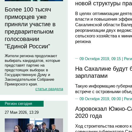
новой структуры пр
Более 100 тысяч
В целях оптимизации деяте
приморцев уже
власти и повышения эффек
приняли участие в
Сахалинской области Вале
реорганизации двух ведомс
предварительном
сельского хозяйства к мин
голосовании
региона
"Единой России"
Жители региона продолжают
09 Октября 2019, 09:15 |
Реги
выбирать кандидатов, которые
представят партию на
На Сахалине будут 
предстоящих выборах в
зарплатами
Государственную Думу и
Законодательное Собрание
Приморского края.
Такую информацию губерна
статьи раздела
встрече с островными объ
09 Октября 2019, 09:00 |
Реги
Регион сегодня
Аэровокзал Южно-Са
27 Мая 2026, 13:29
2020 года
Ход строительства нового 
совещании губернатора Са