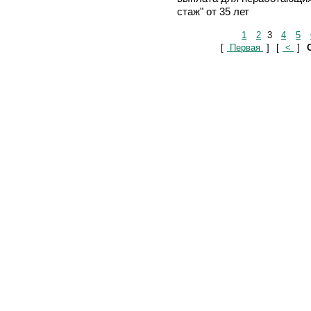
стаж" от 35 лет
1
2
3
4
5
[
Первая
]
[
<
]