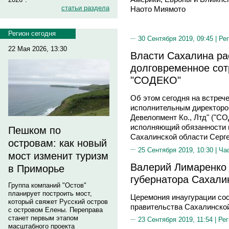
статьи раздела
Наото Миямото
Регион сегодня
30 Сентября 2019, 09:45 |
Рег
22 Мая 2026, 13:30
Власти Сахалина ра
долговременное сот
"СОДЕКО"
Об этом сегодня на встреч
исполнительным директоро
Девелопмент Ко., Лтд" ("
исполняющий обязанности 
Пешком по
Сахалинской области Серг
островам: как новый
25 Сентября 2019, 10:30 |
Ча
мост изменит туризм
Валерий Лимаренко 
в Приморье
губернатора Сахали
Группа компаний "Остов"
планирует построить мост,
Церемония инаугурации со
который свяжет Русский остров
правительства Сахалинско
с островом Елены. Переправа
станет первым этапом
23 Сентября 2019, 11:54 |
Рег
масштабного проекта