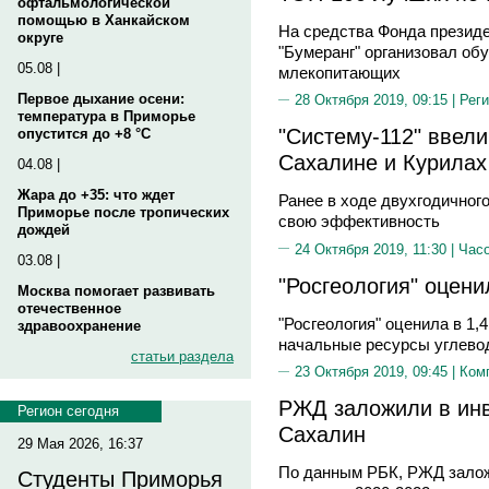
офтальмологической
помощью в Ханкайском
На средства Фонда президе
округе
"Бумеранг" организовал об
05.08 |
млекопитающих
Первое дыхание осени:
28 Октября 2019, 09:15 |
Реги
температура в Приморье
"Систему-112" ввели
опустится до +8 °C
Сахалине и Курилах
04.08 |
Жара до +35: что ждет
Ранее в ходе двухгодичног
Приморье после тропических
свою эффективность
дождей
24 Октября 2019, 11:30 |
Часо
03.08 |
"Росгеология" оцен
Москва помогает развивать
отечественное
"Росгеология" оценила в 1,
здравоохранение
начальные ресурсы углево
статьи раздела
23 Октября 2019, 09:45 |
Ком
РЖД заложили в инв
Регион сегодня
Сахалин
29 Мая 2026, 16:37
По данным РБК, РЖД залож
Студенты Приморья