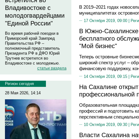
встретился во
В 2019–2021 годах новосель
Владивостоке с
муниципалитетах островног
молодогвардейцами
17 Октября 2019, 09:00 |
Реги
"Единой России"
В Южно-Сахалинске 
Во время рабочей поездки в
бесплатного обслуж
Приморский край Зампред
Правительства РФ –
"Мой бизнес"
полномочный представитель
Президента РФ в ДФО Юрий
Теперь островные бизнесме
Трутнев встретился во
широкий спектр услуг – о
Владивостоке с молодежью.
статьи раздела
финансовую поддержку, ко
14 Октября 2019, 09:15 |
Реги
Регион сегодня
На Сахалине откры
профессиональной п
28 Мая 2026, 14:14
Образовательная площадка
профессий и подготовить к
перспективным специально
10 Октября 2019, 09:30 |
Реги
Власти Сахалина н