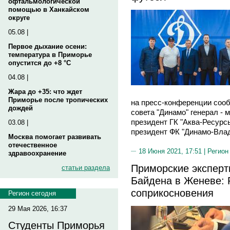
офтальмологической
помощью в Ханкайском
округе
05.08 |
Первое дыхание осени:
температура в Приморье
опустится до +8 °C
04.08 |
Жара до +35: что ждет
Приморье после тропических
на пресс-конференции соо
дождей
совета "Динамо" генерал -
президент ГК "Аква-Ресурсы
03.08 |
президент ФК "Динамо-Влад
Москва помогает развивать
отечественное
18 Июня 2021, 17:51 |
Регион
здравоохранение
Приморские эксперт
статьи раздела
Байдена в Женеве: 
соприкосновения
Регион сегодня
29 Мая 2026, 16:37
Студенты Приморья