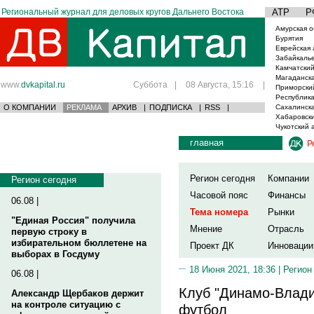
Региональный журнал для деловых кругов Дальнего Востока
АТР
Р
Амурская о
Бурятия
Еврейская 
Забайкаль
Камчатский
Магаданска
www.
dvkapital.ru
Суббота
|
08 Августа, 15:16
|
Приморски
Республика
О КОМПАНИИ
РЕКЛАМА
АРХИВ
|
ПОДПИСКА
|
RSS
|
Сахалинска
Хабаровски
Чукотский 
главная
Р
Регион сегодня
Компании
Регион сегодня
Часовой пояс
Финансы
06.08 |
Тема номера
Рынки
"Единая Россия" получила
Мнение
Отрасль
первую строку в
избирательном бюллетене на
Проект ДК
Инновации
выборах в Госдуму
18 Июня 2021, 18:36 |
Регион
06.08 |
Клуб "Динамо-Влади
Александр Щербаков держит
на контроле ситуацию с
футбол