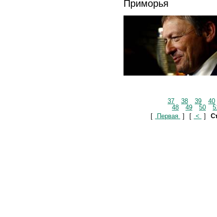
Приморья
37
38
39
40
48
49
50
5
[
Первая
]
[
<
]
Ст