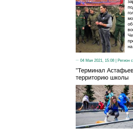
за
по
го
мо
об
во
Че
пр
на
04 Мая 2021, 15:08 |
Регион 
"Терминал Астафьев
территорию школы