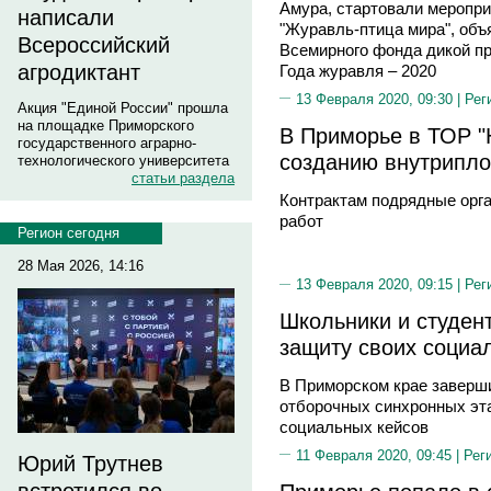
Амура, стартовали меропри
написали
"Журавль-птица мира", об
Всероссийский
Всемирного фонда дикой п
агродиктант
Года журавля – 2020
13 Февраля 2020, 09:30 |
Рег
Акция "Единой России" прошла
на площадке Приморского
В Приморье в ТОР "
государственного аграрно-
созданию внутрипл
технологического университета
статьи раздела
Контрактам подрядные орг
работ
Регион сегодня
28 Мая 2026, 14:16
13 Февраля 2020, 09:15 |
Рег
Школьники и студен
защиту своих социа
В Приморском крае заверши
отборочных синхронных эт
социальных кейсов
11 Февраля 2020, 09:45 |
Рег
Юрий Трутнев