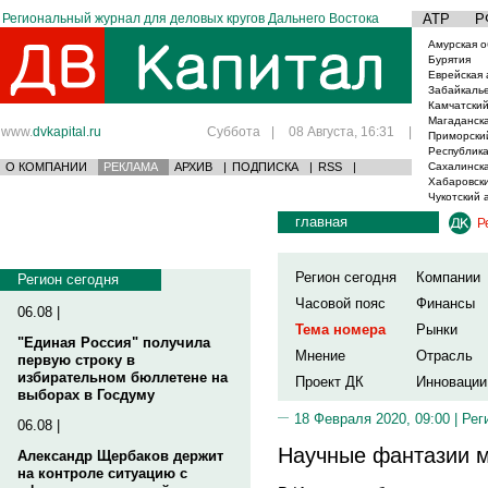
Региональный журнал для деловых кругов Дальнего Востока
АТР
Р
Амурская о
Бурятия
Еврейская 
Забайкаль
Камчатский
Магаданска
www.
dvkapital.ru
Суббота
|
08 Августа, 16:31
|
Приморски
Республика
О КОМПАНИИ
РЕКЛАМА
АРХИВ
|
ПОДПИСКА
|
RSS
|
Сахалинска
Хабаровски
Чукотский 
главная
Р
Регион сегодня
Компании
Регион сегодня
Часовой пояс
Финансы
06.08 |
Тема номера
Рынки
"Единая Россия" получила
Мнение
Отрасль
первую строку в
избирательном бюллетене на
Проект ДК
Инновации
выборах в Госдуму
18 Февраля 2020, 09:00 |
Рег
06.08 |
Научные фантазии м
Александр Щербаков держит
на контроле ситуацию с