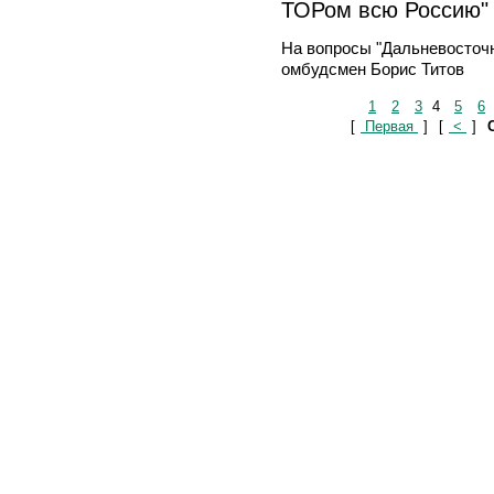
ТОРом всю Россию"
На вопросы "Дальневосточн
омбудсмен Борис Титов
1
2
3
4
5
6
[
Первая
]
[
<
]