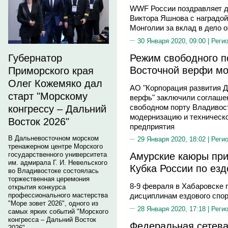
WWF России поздравляет д
Виктора Яшнова с наградой
Монголии за вклад в дело 
30 Января 2020, 09:00 |
Реги
Режим свободного п
Губернатор
Восточной верфи мо
Приморского края
Олег Кожемяко дал
АО "Корпорация развития Д
старт "Морскому
верфь" заключили соглашен
свободном порту Владивос
конгрессу – Дальний
модернизацию и техническ
Восток 2026"
предприятия
В Дальневосточном морском
29 Января 2020, 18:02 |
Реги
тренажерном центре Морского
Амурские каюры при
государственного университета
им. адмирала Г. И. Невельского
Кубка России по ез
во Владивостоке состоялась
торжественная церемония
8-9 февраля в Хабаровске 
открытия конкурса
профессионального мастерства
дисциплинам ездового спо
"Море зовет 2026", одного из
28 Января 2020, 17:18 |
Реги
самых ярких событий "Морского
конгресса – Дальний Восток
Федеральная сетева
2026".