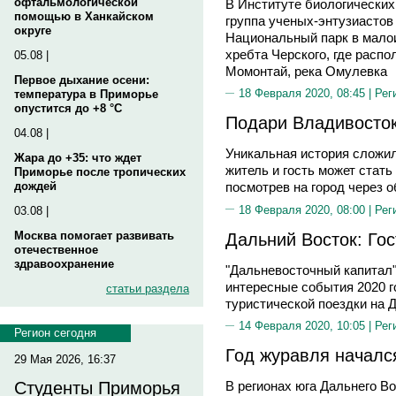
офтальмологической
В Институте биологически
помощью в Ханкайском
группа ученых-энтузиастов
округе
Национальный парк в мало
хребта Черского, где расп
05.08 |
Момонтай, река Омулевка
Первое дыхание осени:
18 Февраля 2020, 08:45 |
Рег
температура в Приморье
опустится до +8 °C
Подари Владивосток
04.08 |
Уникальная история сложил
Жара до +35: что ждет
житель и гость может стать
Приморье после тропических
дождей
посмотрев на город через 
18 Февраля 2020, 08:00 |
Рег
03.08 |
Дальний Восток: Го
Москва помогает развивать
отечественное
здравоохранение
"Дальневосточный капитал
интересные события 2020 г
статьи раздела
туристической поездки на 
14 Февраля 2020, 10:05 |
Рег
Регион сегодня
Год журавля началс
29 Мая 2026, 16:37
Студенты Приморья
В регионах юга Дальнего В