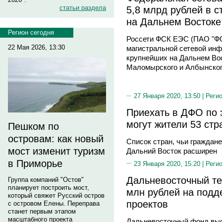
5,8 млрд рублей в с
статьи раздела
на Дальнем Востоке
Регион сегодня
Россети ФСК ЕЭС (ПАО "ФС
22 Мая 2026, 13:30
магистральной сетевой ин
крупнейших на Дальнем Во
Маломырского и Албынского
27 Января 2020, 13:50 |
Реги
Приехать в ДФО по 
могут жители 53 стр
Пешком по
островам: как новый
Список стран, чьи граждан
мост изменит туризм
Дальний Восток расширен
в Приморье
23 Января 2020, 15:20 |
Реги
Дальневосточный те
Группа компаний "Остов"
планирует построить мост,
млн рублей на подд
который свяжет Русский остров
проектов
с островом Елены. Переправа
станет первым этапом
масштабного проекта
Дальневосточный фонд выс