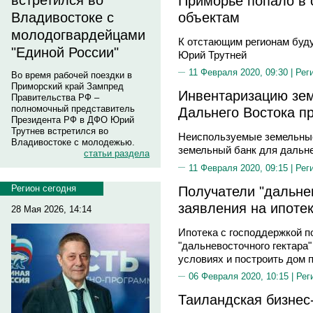
Приморье попало в 
встретился во
объектам
Владивостоке с
молодогвардейцами
К отстающим регионам буд
"Единой России"
Юрий Трутней
11 Февраля 2020, 09:30 |
Рег
Во время рабочей поездки в
Приморский край Зампред
Инвентаризацию зем
Правительства РФ –
полномочный представитель
Дальнего Востока пр
Президента РФ в ДФО Юрий
Трутнев встретился во
Неиспользуемые земельные
Владивостоке с молодежью.
земельный банк для дальн
статьи раздела
11 Февраля 2020, 09:15 |
Рег
Получатели "дальне
Регион сегодня
заявления на ипотек
28 Мая 2026, 14:14
Ипотека с господдержкой п
"дальневосточного гектара
условиях и построить дом 
06 Февраля 2020, 10:15 |
Рег
Таиландская бизнес