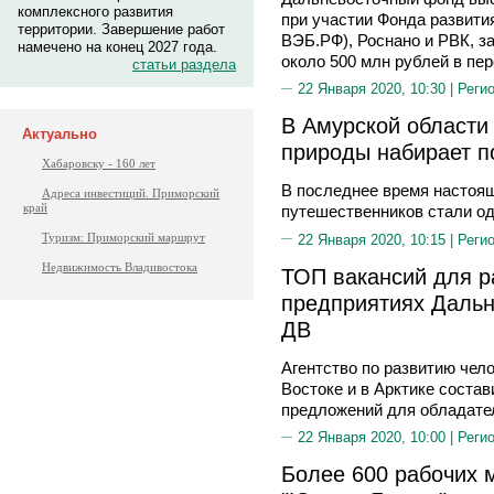
комплексного развития
при участии Фонда развити
территории. Завершение работ
ВЭБ.РФ), Роснано и РВК, з
намечено на конец 2027 года.
около 500 млн рублей в пе
статьи раздела
22 Января 2020, 10:30 |
Реги
В Амурской области
Актуально
природы набирает п
Хабаровску - 160 лет
В последнее время настоя
Адреса инвестиций. Приморский
край
путешественников стали о
Туризм: Приморский маршрут
22 Января 2020, 10:15 |
Реги
Недвижимость Владивостока
ТОП вакансий для р
предприятиях Дальн
ДВ
Агентство по развитию чел
Востоке и в Арктике соста
предложений для обладате
22 Января 2020, 10:00 |
Реги
Более 600 рабочих 