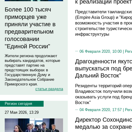
к реализации проек
Более 100 тысяч
Представители таиландски
приморцев уже
(Empire Asia Group) и "Кир
возможность участия в прое
приняли участие в
строительстве туристическ
предварительном
инфраструктуры
голосовании
"Единой России"
06 Февраля 2020, 10:00 |
Рег
Жители региона продолжают
Драгоценности якутс
выбирать кандидатов, которые
представят партию на
выпускаться под бр
предстоящих выборах в
Дальний Восток"
Государственную Думу и
Законодательное Собрание
Приморского края.
Резиденты территорий опер
статьи раздела
Владивосток получили воз
оказывать услуги под бре
Восток"
Регион сегодня
04 Февраля 2020, 17:57 |
Рег
27 Мая 2026, 13:29
Директор Сохондинс
медалью за сохране